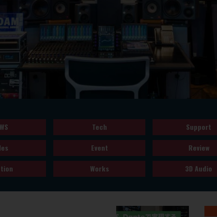
WS
Tech
Support
les
Event
Review
tion
Works
3D Audio