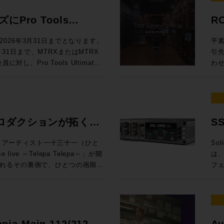
効な
◉定員：各回15名 お
料
ドに定評があるDADが提供する
To
ても、大変興味深い内容となって
製品にしない ELE
Au
.1.4、7.1.4、9.1.4バスに
ム：
ンロ
Mixing En
員：30名 Day2：7/8（水）は懇親
は一線を画するサウンドクオリティ
M
え
スクリプ
Pro Tools
R
Rack SoundGridシステムと
Au
Li
で
19
512という巨大なマトリクスルーティ
グ
ームをご利用ください。 トー
EL
= 
します。 講師：山口哲
ニタ
問い
ル
するプロモーションが開
しい
るDADmanに標準対応してお
うだ。 UIも全面刷新され、3D・アニ
楽感動を伝える感性・技術への深
フ
での
026年3月31日までとなります。
平素
ンテグレーション MI事業部
第4世
自
と
るスペックを有するほか、16x16アナ
プ
オ協会（JAPRS） 日時：2026
ラ
プロファ
3月31日まで、MTRXまたはMTRX
引
SLコンソールの方向性」 16:15〜
代
楽体験を提供し
（※
ら様々な機能にアクセスできるな
能
開演 会場：東京ウィメンズプラザホー
イ
Ca
し、Pro Tools Ultimate
わ
校
Audioクリ
※
い設計となっています。 本プ
語対応も実現した
区神宮前5−53−67 東京ウ
ない関
定。
モーションを実施中！ 対象
だき
してSystem T V4.3ソフトウェア
い
Vi
ご
erbolt 3インターフェイス機能を追
イン
 （※学生・未成年は無料） 申込方
帯
年 
ィベートした方は、Avidアカウ
をいた
汎用OnPremサーバーで展開できる
た
順
RX StudioをPro Toolsの
Re
さい。
が
¥60,0
wnloaded”（まだダウンロードされてい
(月
d Control)プロトコルによる外部
再
き
by Atmos外部レンダラーのI/Oと
パ
純
金) ¥1
ltimate永続ライセンスがデポジッ
場合
されていたFlypack Tourの紹
制
変
ニメ制作でDubber Pro
DAWを
う
ご
ングで有効化することが可能で
りい
ロダクションが拓く、
S
運
は
インI/Oのアップグレードとして
Z
って
360V
ィが全く
様
としても活用できるプロモーショ
音
融
可能性。
イ
htt
万円相当）が付属するこの機会を是非ご活
KYOにて、アーティスト一十三十一（ひと
Sol
介 GeG 現在までにプロデュースした楽曲の総ストーリミング数は10億回
は
が一段と高まっ
れ
pro
Live & SMPTE-2110IP対応製
live ～Telepa Telepa～」が開
は、
超
デ
セプ
htt
を無償提供 実施期間：2025/8/1～
れるその裏側で、ひとつの画期的
フ
ー
らの乗り換えで、 MTRX II &
録
年
htt
降、プロモ期間中に対象インターフェイ
E-2110 100Gイーサネットにネイテ
HKテクノロジーズが中心となり
向上さ
Ge
（税別）を割引いてご提供します。
期、
大した。 日進月歩で進化する
ティベートが完了された方 配布方
郡も紹介させていただきます。
クションによるイマーシブオーデ
旬、
ブ
税込¥1,089,000（税別：
ー
化
ト ※本プロモーションは世界各国
会場、中継車、ミキシングスタジ
ス
動範囲は
¥357,720（税別：¥325,200）
のマイ
指す
か月お待ちいただく場合がござい
当日は日本法人スタッフも登壇いたしま
れまで実現が困難だった場所でのイ
多チ
悠
315,200） →プロモーション価格：
え
ク
せる可能性を探るというものだ。
接続
つ
opia Main 112/212 /
Av
ラッ