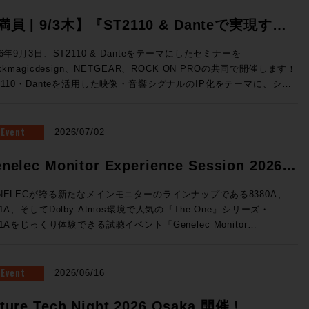
満員 | 9/3木】『ST2110 & Danteで実現す
、映像・音響シグナルのIP化』Blackmagic
26年9月3日、ST2110 & Danteをテーマにしたセミナーを
ackmagicdesign、NETGEAR、ROCK ON PROの共同で開催します！
esign x NETGEAR x ROCK ON PRO ソリュ
2110・Danteを活用した映像・音響シグナルのIP化をテーマに、シス
ションセミナー開催
構成から実機デモまで、実践的なソリューションをご紹介。 放送局
世代基盤として着実に広まりをみせるST2110をベースに、Danteシ
テムとの連携までを実際にご体験できる絶好の機会、ぜひご参加くださ
Event
2026/07/02
テムの基礎知識↓
・音響シグナルIP化の実践例 ★Blackmagic Design ✕ NETGEAR
nelec Monitor Experience Session 2026
るソリューション構成 ★ROCK ON PROによるシステム設計の考
催！
★3社連携によるデモンストレーション 開催概要 ◎日時：2026年
NELECが誇る新たなメインモニターのラインナップである8380A、
3日（木）16:00~19:00 ◎場所：ネットギアジャパン セミナールーム
81A、そしてDolby Atmos環境で人気の『The One』シリーズ・
都中央区京橋3-7-5 近鉄京橋スクエア 12F（Google Map）
41Aをじっくり体験できる試聴イベント「Genelec Monitor
：40名 事前予約制 ◎参加費：無料 満員御礼！申し込みは締め切
rience Session 2026 」を開催です！ 1セッション・1時間・各回5
ル 申し込みは締め切りました。 すぐに満員とな
様限定、しっかりとご試聴をいただけるセッションをご用意いたしまし
とも予想されるセミナーです。ST2110は気になっていたけど、、と
会場はGenelec Japan社が「最高の試聴環境を」と赤坂に設けた
Event
2026/06/16
う方もこの機会にぜひお越しください！
NELECエクスペリエンス・センターTokyo。濃厚な音体験ができる製
て空間でお待ちしております。 ■Genelec Monitor Experience
ture Tech Night 2026 Osaka 開催！