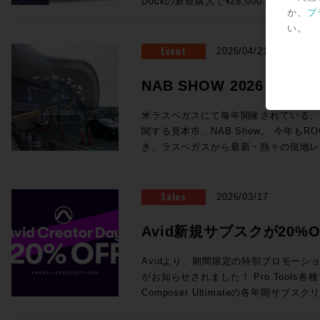
Dockの新規購入で¥28,000 OFF！ ●Promotion 2：PRO TOOLS |
が実現！ (システムにはこのほかPC、プラグインライセンス、ネットワ
浸透していっているテクノロジーもあれ
フォームよりご送信ください。
ング・システム（英語） AvidによってP
か、
プ
MTRX STUDIO IN A BOX PROMO Pr
ークハブ、Ethernetケーブルが必要です。) ・SuperRack Sound
り、この業界におけるテクノロジートレ
いるApple製コンピュータの一覧が記載されています。 
い。
お客様へ、 MTRX Thunderbolt 3モジュ
通常価格：¥105,600（税込） ・WSG-PY64 
感じさせるものとなっていました。新製
ートされるWindowsコンピュータと
センスを無償提供！ ●Promotion 3：PRO TOOLS | MTRX II DIGILINK
Event
Consoles 通常価格：¥199,100（税込） 
2026/04/21
界全体の流れ、移り変わりと行ったもの
語） AvidによってPro Toolsの動作
TRADE-IN PROMO DigiLink搭載イン
Server-C 通常価格：¥498,300（税込） ・2
ます。 講師：前田洋介 ROCK ON PRO シニア・テクノロジー・オフィ
ピュータの一覧が記載されています。 Avid YouTubeチャンネル 最新の6
はサードパーティ製)を下取りした場合、 
SoundGrid Devices 通常価格：¥1
NAB SHOW 2026レ
サー レコーディングエンジニア、PAエンジニアの現場経験を活かしプロ
本がPro Tools 2026.4で追加さ
び1枚以上のMTRXオプションカードの同時購
¥822,800（税込）→セール価格：¥605,000 (税込) ROC
ダクトスペシャリストとして様々な商品
車アイコン＞音声トラック＞日本語を選
ら随時更新中！
にオーディオ機器でハードウェアをプロ
見積り＆ご購入！>> Rock oN Line eStoreでお見積り＆ご購入！>> ＊
米ラスベガスにて毎年開催されている、
いる。映画音楽などの現場経験から、映
されます。 EUCON関連 EUCON 互換性 EUCON各バージョンとPro
てきて、なんだか盛り上がっちゃいます
Rock oN Line eStoreにてビジ
関する見本市、NAB Show。 今年もRO
改善、現場で培った音の感性、実体験に
Tools各バージョンの対応OSを調べられます。 Avid S4 / 
ンをまとめて皆様にご案内です、それぞ
が可能になりました！ お手持ちのシステムをフル活用する架け橋に！
き、ラスベガスから最新・熱々の現地レ
テム構築を行っている。 ◎Session2「Pro Tools NABアップデート概
EUCON 製品ガイド その他のAvid製品との互換性 Pro Tools ビデオ・ペ
ださい！ ●Promotion 1：AVID S1 AND DOCK PROMO ＊iPadは別売
YAMAHA DM7シリーズをSoundGr
Blackmagic Designが発表した大注目のラ
要」 14:25〜15:10 NAB 2026におけるAvid Audioの最新アップデート情
リフェラル Pro Toolsが対応するA
となります。 ●Avid S1：6/30（火）まで¥28,000 OFF！ 通常
・WSG-PY64 I/O Card for Yamah
や、SSL今回の目玉であるSystem-T
報をご紹介！Pro ToolsおよびEUCON
マッチングが一覧できます。 Pro Tools と Media Composer を同一のシ
¥229,900（税込）→プロモーション価格：
¥199,100（税込）→セール価格：¥154,000 (税込) ROC
Package」、最新のAIメーカーから
Sales
え、Pro Toolsとのシームレスな連
2026/03/17
ステムに混在させる際の注意点 ビデオ・サテライト および サテライト・
PROでお見積り＆ご購入！>> Rock oN Line eStoreでお見積り＆ご購入
見積り＆ご購入！>> Rock oN Line eStoreでお見積り＆ご購入！>> ＊
など、実機の写真と共に最速紹介していきます！ 以下のNAB
効率化・強化するサードパーティ製ソフト
リンク システム要件 サテライト・リ
>> ＊Rock oN Line eStore
Rock oN Line eStoreにてビジ
めページより、会期中は毎日更新！ぜひご覧
師：ダニエル・ラヴェル 氏 Avid Tech
Avid新規サブスクが20%O
オ・サテライトLEにおける、Avid推
り作成が可能になりました！ ●Avid Dock：6/30（火）まで¥28,000
が可能になりました！ 導入前のWaves Live デモのご依頼から、この特
NAB2026 SHow Repeort
ーションスペシャリスト ニュージーランド出身、東京在住 オーディオポ
Avid NEXISをPro Tools と使用する場合の必要要件 Me
OFF！ 通常¥183,700（税込）→プロモーション価格：¥152,900（税込）
Creator Daysプロモー
別セットを加えたシステム構築のご相談まで
ストプロダクションのキャリアを経て、現
Avidより、期間限定の特別プロモーション「A
Production Management (旧 Interp
ROCK ON PROでお見積り＆ご購入！>> Rock oN Line eStoreで
ださい！
ディオアプリケーションスペシャリスト
がお知らせされました！ Pro Tools各種、Sibelius各種、Media
る場合のシステム要件 Sibelius と Pro Tools を同一のシステムに混在さ
り＆ご購入>> ＊Rock oN Line e
のミキシングやサウンドデザインを手がけ、
Composer Ultimateの各年間サ
せる際の注意点 Pro Tools豆知識 Pro Toolsアップグレード・コードの登
成でお見積り作成が可能になりました！ 複数のフェーダーを同時にコ
NEC、ホンダ、トヨタ、日産、Nike
20%オフになるプロモセールです。新
録方法 Pro Tools Software Support（英語） Pro Tools 初期設定削除方
トロールするのは、フィジカルフェーダ