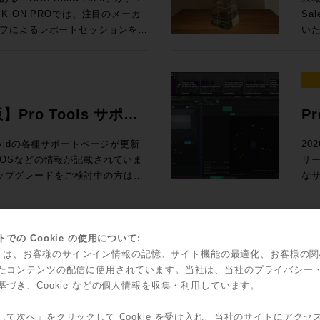
Ge
 参加申し込みはコ
た
ack SoundGridユーザー向けの
67,6
 ON PROでは、注目のメーカ
Sa
N PRO
2
測とい
入！ Rock oN eStoreで見積もり&購入！ ＊Rock oN Lin
フによるレポートセッションを実
いた
スタディで見る、現場実装 世界初！
ス
24
Se
さい！ 導入前にデモのお問い合
ジ
んとラスベガ
（OTOBACO） Studio DMI
課題を
RO /
Liv
NUGEN 
SSL System-T技術を活用した新
れて
360 Reality Audioワークショ
PRO） 大手レコーディングスタジ
S ブース番号：B-35 皆様のご来場、お待ちしております！
て発表
2026年5月12日（火）10時〜7
ル
、AI・自動化技術、リモートプロダ
介
器
SM
Di
PによるIPプロダクションの最前線ま
そ
世界で音響設計！ 〜第十四回 吸音材
ク
ション
よる即戦力のスタンダードセット ・
測
ィアテクノロジートレンドを、参加
発表
を
版】Pro Tools サポー
P
Fairlight
925,000（税込） ・IONIC 24 通
ポ
お届けします。放送・配信・ポス
ジア
RON 激動の10年と「音いじ」300
して
オー
,585,000（税込）→セール価格：
のクオリ
ラ
て、次の設備投資やワークフロー
だ
Sa
い、Avidの各種サポートページが更新
20
たソ
の技
問できなかった方も、今の世界で
ア
ltimedia / WAVES / NEUMANN
立つべく
OSなどの情報が記載されていま
リ
表
ock oN Line eStoreにてビジネ
ー
効率的にキャッチアップいただけ
Au
SCFEDイ
アダ
のアップグレードをご検討中の方はご
なサ
ー
能になりました！ 人気の
析
 After
とでご
の粋
ロードが可能です
てい
2outのステージボックスによる中小規模
体
（火） 開場13:00 、セッション
ポートはこち
Po
ーサライズ/インストール、新機能
ク
フ
聞
京都渋谷区神南1-8-18 クオリア神南
ィ
ー
対応
で
00（税込） 通常合計
ッド
込方法：お申込フォームより事前登
愛
ッ
に更新され、日本語版も順次追加
ど
での Cookie の使用について:
に
込) ROCK ON PRO
瞭
ス
ントもダウンロードできます。
機能
kie は、お客様のサインイン情報の記憶、サイト機能の最適化、お客様の
ィックで確認
idからスペシャルなオフ
S
要な
す。
olsを動作させるための基本的なマシンス
ッ
たコンテンツの配信に使用されています。当社は、当社のプライバシー
Sales Depa
ジネス会員アカウントを作成でお見積り作
ご
こへ向かう？ 〜NAB 2026での
ブ
で
の効率ア
基づき、Cookie などの個人情報を収集・利用しています。
ソールの
ャルなオファーがなんと！3連発で
FL
4:15 私にとって、3
て
ジョンと、macOS/Windowsの対応
Too
Co
Re
る定番プラグインのライブミックス
した。もちろん、継続的に業界へ
ございましたら、下記コンタクト
ィオ環境へ提
ライセ
して次へ」をクリックして Cookie を受け入れ、当社のサイトにアクセ
そし