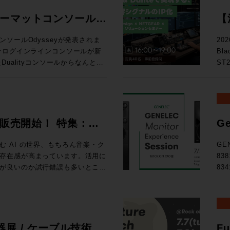
ォーマットコンソール
【
る
ソールOdysseyが発表されま
20
Bl
D
ualityコンソールからなんと20
ST
ー
確立したActiveAnalogueテ
テム
chまでのシステムに対応するスタジ
の次
ス
い！ トピックス ★ST2110・Danteを活用したIPシス
ルで確立された独自技術
映像
026 販売開始！ 特集：
Ge
ている。これにより、信号経路に一切の
によ
開
路でありながら、各種設定を一瞬
え方 
 AI の世界、もちろん音楽・ク
GE
協のないサウンドクオリティと現
9月
存在感が高まっています。活用に
83
を可能にしている。 ・全CHへの
東京
が良いのか試行錯誤も多いとこ
83
ルのダブルフェーダーを搭載 ・高
◎定員
せんか、あふれる情報を取りまと
Expe
ールの統合 ・SL9000コンソー
りました。 タイムテーブ
d Magazineです。整理してい
名
logue サーキットに基づいた回路構
るこ
、世相の移り変わりを考える良き
た。
い
d Tripはロンドンのミュージッ
GE
ョンラック ・コントロールサーフ
.A.からはボブ・クリアマウンテ
品、そし
展 / ケーブル技術シ
Fu