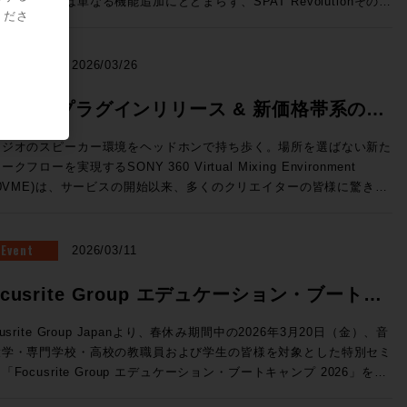
のリリースは単なる機能追加にとどまらず、SPAT Revolutionそのも
ーと極限の精度を両立した、新世代の3ウェイ・ミッドフィールドモニ
標準MPEG-Hに対応 （Pro Tools StudioおよびUltimateのみ） 国内
くださ
OnPremサーバーで展開できるVTE(仮想エンジン)、OSC(Open
の役割を再定義してしまうかのような画期的な内容。マルチメディア録
ー。独自開発の最新同軸ドライバー「MDC™」がピンポイントの正確
次世代放送向け規格として2027年からの本格導入が進行中のMPEG-
und Control)プロトコルによる外部との連携の強化、TCA Flypackお
/再生機能、ADMインポートやオブジェクト・アニメーション、外部同
音像定位と厳格な位相特性を実現。さらに、強靭な15インチ・ウーフ
。従来のステレオに加え、複数のオプショントラックを持つことが可能
示されていたFlypack Tourの紹介を行います。 >>>SSL JAPAN /
、AUXセンド、そして全面刷新されたUIと専用プラグインなど、現場
NEWS
2026/03/26
ーと新設計のトライアングル型ダクトにより、大音量時でも歪みのない
、イマーシブミックスの再生に対応するほか、ダイアログトラックの強
に直結した機能が一挙に実装された。 ●メーカーHPはこちら マル
リーンで包み込むような重低音を再生します。GLM™キャリブレーシ
や多言語放送などのインタラクティブ放送にも対応することができる。
に変換できるオーディオインターフェイス・フォーマットコンバーター
メディア録音/再生とADMインポートで、コンテンツ統合の壁を突破
60VME プラグインリリース & 新価格帯系のお
ン技術にも対応し、部屋の音響特性に合わせた完璧な補正が可能。プロ
o Toolsユーザーに身近なところで言えば、すでにSONY 360 Reallity
Tour：TCA(テンペストコントロールア
AT Revolution 26.04の最大の目玉機能が、新搭載された「マルチメデ
タジオのミキシングやマスタリングはもちろん、色付けのない「真実の
dioのコンテナファイルとして使用されている規格だ。 Pro Tools
らせ
リ)にオンライン機能が追加され、汎用PCにインストールすることでコ
録音/再生（MultiMedia Recording and Playback）」だ。これまで
タジオのスピーカー環境をヘッドホンで持ち歩く。場所を選ばない新た
ウンド」を追求するハイエンドなホームリスニング環境にも最適な最高
6.4では、Pro Tools StudioおよびUltimateに、Fraunhofer IIS 社が
ソールレスでのルーティングや信号処理が行えます。NABで展示され
AT Revolutionはリアルタイムの空間音響エンジンとして機能してきた
ークフローを実現するSONY 360 Virtual Mixing Environment
41A（Dolby Atmos） SAM™ スタジオ・モニター
したMPEG-H Rendererプラグインが無償で付属しており、Pro
た「Tour」はフェーダーパネルBoxの内部に8ch Mic/Line Inと4ch
今バージョンではSPAT Revolutionに直接録音・再生することが可能
60VME)は、サービスの開始以来、多くのクリエイターの皆様に驚きと
he Ones」シリーズの8341APと7370Aによる7.1.4chのDolby Atmos
olsから直接イマーシブ・コンテンツのモニタリングやディストリビュ
ne Out、Network Switchを内蔵したオールインワン仕様のFlypackで
なり、事前制作されたマルチトラック・コンテンツとライブ・オブジェ
えいただいています。 この度、さらに導入・活用の幅を広げる
聴環境。調整された空間と、GLM™による完璧なキャリブレーション
をすることができる。 MPEG-H Audioの詳細はこちら
のサーフェスから
ト・ミキシングを、単一のプラットフォームでシームレスに管理できる
新機能の追加」および「新価格体系」についてご案内いたします。
融合し、プロの制作基準を満たす「正解の音」と、圧倒的な没入感のイ
ofer IIS）>> Dolby ヘッドフォン・パーソナライゼーション機
セスしてフル機能のミキシングを行える新しい構成です。 ●System
うになった。空間音響エンジンとしての枠を超え、イマーシブ・コンテ
Eプラグイン 登場 これまでスタンドアロンアプリで行っていたレ
Event
2026/03/11
ーシブ・サウンドを同時に体験できる、まさに音響の未来を体現したシ
ro Tools StudioおよびUltimateのみ） この機能は、ユーザー個人
新ソフトウェアV4.3はST2110 I/Fへの対応など新しい機能強化が図
制作・再生のハブへと進化とも捉えることができそうだ。 さらに、
リング処理が、ついにDAW内で行えるようになります。 ◎DAW内で
テム。次世代のイマーシブ制作において、最適解のひとつを提示する環
部伝達関数を用いてヘッドホンでのDolby Atmosモニターの精度を
講師：澤向琢 氏 ソリッド・ステート・ロジック・ジャパ
M（Audio Definition Model）インポート機能の追加により、DAWで
AAX / VST3 / AU フォーマットに対応。 ◎スムーズな切り替え：
ocusrite Group エデュケーション・ブートキ
募集要項 ■Genelec Monitor Experience Session
させる。ユーザーがスマートフォンのカメラとSonarworks社の無料
 システム事業部 SSLジャパンでラージフォーマット・デジタ
したDolby Atmos® ADM-WAVをSPAT Revolution内に直接取り込
ーディオデバイスを変更することなく、制作中のDAW内で即座にVME
6 開催日時： 2026年7月23日（木） 11:00 / 13:00 / 14:30 / 16:00 /
イルアプリSoundID Toolsを使って作成したパーソナライズ・プロフ
ールの技術サポートを担当 ◎Day2：Session1「ELEMENTS
、任意の空間にリアルタイムで再レンダリングすることが可能に。ステ
ンプ 2026 開催
グが可能です。 ◎マルチアウト対応：複数トラックに別々の
cusrite Group Japanより、春休み期間中の2026年3月20日（金）、音
:30 会場：GENELEC エクスペリエンス・センター Tokyo 東京都港区
ルをPro Toolsに読み込ませて使用する。 自分自身の頭部伝達関数に
Blackmagic Davinciが生み出すワークフロー」 7/8（水）18:30〜
の分割やオートメーションの再構築といった手間のかかる作業は不要に
ロファイルを立ち上げるなど、プラグインならではの柔軟な運用が可能
大学・専門学校・高校の教職員および学生の皆様を対象とした特別セミ
2-22-21 参加費用：無料 参加申込方法：お申込フォームより事前登
じたバイノーラル環境を構築することができるため、より精密なイマー
kmagic Davinciを組み合
るため、イベント現場においても制作意図を損なうことなく準備時間を
利用いただけます。 ※2025年
「Focusrite Group エデュケーション・ブートキャンプ 2026」を開
願いいたします。 定員：各回5名 【ご注意事項】 ※当日は、ご来
キシングをおこなうことができるだろう。 SoundID Toolsの詳細
せることでどのようなワークフローが生まれるのか？単純にファイルシ
幅に削減できる。これらの機能はいずれも「コンテンツ制作から再生ま
月以前にご購入いただいた方は、次回のプロファイル更新時よりご利用
教育現場では「機材の老朽化」「AoIPへの対応」
者様向けの駐車場の用意はございません。公共交通機関でのご来場、も
ら（Sonarworks社WEBサイト）>> トラックピン（トラックの固
だけではないELEMENTSが持つ、MAM、Workflow automation機能
SPAT一つで完結させる」というビジョンを具現化するものだ。 オブ
【動作環境・対応DAW】 OS: macOS 11.7.10以上 /