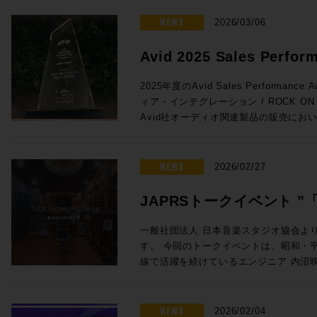
がりを維持しています。こうした経験を活
ンをぜひご活用ください。 プロモーション概要 ◎期間：2026/3/16 ～
法 未知の不具合が発生した場合に、コ
と。特にオートメーションの書き込みの
が変化するあらゆるユーザーニーズに対
2026/4/13 ◎内容：下記年間サブス
NEWS
お試しいただきたい方法です。 コンピューター最適化ガイド – Mac及び
2026/03/06
とで効率が上がる作業との相性は抜群です
成果をコミュニティにフィードバックし
対象製品 Pro Tools Ultimate 年間サブスクリプション新規 通常価格：
Windows Pro Toolsをインスト
Euconの精度はHUIの8倍。サードパ
てテクノロジーは、彼の25年以上にわ
¥92,290（税込） プロモ価格：73,832（税込） Rock oN Lin
イドです。 Pro Tools のバージョンとリリース日 Pro Tools の macOS
Avid 2025 Sales Perfor
よりスムーズでストレスのないフェーダ
るパッションとなっています。 ◎Session3「進化を続けるミキシン
購入>> Pro Tools Studio年間サブスクリプション新規 通常価格：
26 Tahoe、macOS 14 Sonoma と 
Avid S1単体でももちろん便利に使用でき
& Music を受賞しました!
グ・コンソール eMotion LV1 Classic, C
¥46,090（税込） プロモ価格：36,872（税込） Rock oN Lin
Pro Tools | Carbon システム
2025年度のAvid Sales Performance 
せることで、小型フェーダーをまるで大
Livebox、NAB 2026最新情報」 15:20〜16:05 ●Waves eM
購入>> Pro Tools Artist 年間サブスクリプション新規 通常価格：
るコンピュータ、対応OSからユーザーガイ
ィア・インテグレーション / ROCK O
とが可能に。その場合はメーターをはじ
Classic 発売後約1年以内に世界で数
¥15,290（税込） プロモ価格：12,232（税込） Rock oN Lin
| Carbonに関する情報がまとまっています。 ROCK ON PROで
Avid社オーディオ関連製品の販売にお
iPad/タブレットとの使用がさらにお
の一体型ミキシング・コンソールの最新
購入>> Media Composer Ultimate 1-Year Subscription NEW 通常価
Tools HDXシステムをはじめとした
し、広くAvid製品の普及に努めたこと
プロモ対象となることが少ないこの2機
に発表されたV16メジャーアップデー
格：¥83,270（税込） プロモ価格：66,616（税込） R
す。スタジオの新設や機器の更新をご検
ます。 賞名にもあるAudio & Musicの分野においてAvid製品は確固たる
れたArtis Mixを使い続けているプ
ートと追加ライセンスだけで、最大入力C
eStoreで購入>> Sibelius Ultimate サブスクリプション (1年) 通常価
ください。
スタンダードとなっており、制作におけ
NEWS
えのまたとないチャンスをお見逃しなく！ ●Promotion 2：PRO TO
2026/02/27
が44バスから52バスに増えるなど、発
格：¥30,690（税込） プロモ価格：24,552（税込） R
実です。このコア分野で今回の褒賞をい
| MTRX STUDIO IN A BOX PROMO ●Pro Tools | MTRX Studio購入で
います。 ●Waves Cloud MX Audio Mixer eMotion LV1 Classicとほぼ
eStoreで購入>> Sibelius Artist サブスクリプション (1年) 通常価格：
支持のおかげでございます！厚く厚く御
TB3モジュール + Pro Tools Studio無償提供！ ・Avid Pro T
JAPRSトークイベント 
同等の機能をAWSのインスタンス上で実現
¥15,290（税込） プロモ価格：12,232（税込） Rock oN Lin
リエイティブワークが一層充実したもの
Studio 価格：¥771,100（税込） ・TB3
上から受け取り、クラウド上でミックスが可能
購入>> 新たな春の到来とともに、新たな創作環境を手にいれる良い機会
言」〜音楽感動を伝える感
トに至るまで更なる邁進を続けてまいり
・Pro Tools Studio永続ライセンス：
一般社団法人 日本音楽スタジオ協会よ
サーの運用方法を解説します。高速な回
としてぜひご活用ください！ソフトウェ
グレーション並びにROCK ON PRO
¥998,470（税込）→プロモーション価格：¥771
す。 今回のトークイベントは、昭和・平成・令和の各時代において第一
開催のお知らせ
ングとオペレーションが可能なCloud
ROCK ON PROまでお気軽にどうぞ！
し上げます！
PROでお見積り＆ご購入！>> Rock oN Line eStoreでお見積り＆ご購
線で活躍を続けているエンジニア 内沼
放送でも複数使用されました。 ●Waves SuperRack LiveBox (MADI /
https://pro.miroc.co.jp/headline/pro-t
入！>> ＊Rock oN Line eSto
オ長 高田英男氏の進行のもと、内沼氏
Dante) SuperRack LiveBoxは
見積り作成が可能になりました！ フラッグシップMTRX IIの弟分とし
までのご経験を深堀りする貴重な機会です。 若手レコーディン
VST3プラグインもライブ／ブロード
て、かつてのHD Omniのようなポジション
ニアの方や将来エンジニアを目指してい
NEWS
2026/02/04
するオールインワンのプロセッサーです。Imme