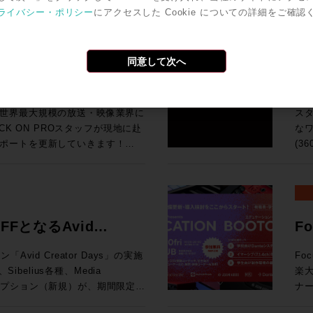
今回
ば、下火になっているものもあ
ワ
ro Toolsの動作検証が実施されて
号化
ライバシー・ポリシー
にアクセスした Cookie についての詳細をご確認
汎用
o Tools | MTRX Studio購入する
の
Grid
ンドの移り変わりの早さを改めて
タ
Pro Toolsでサポ
でも
So
ールとPro Tools Studio永続ライ
音
I/O Card for Yamaha DM7
品・新情報のご紹介とともに、業
な
オペレーティング・システム（英
H
よび展
期
・SoundGrid Extreme
をダイジェストにてお伝えいたし
ァ
検証が実施されているWindowsコン
で
同意して次へ
HP ●UMD192：今春販売を開始したUMD192はUSB、MADI、Danteを相
ターフェース(Avid/Digidesignまた
の要求
U Rack Ears for Half-Rack
ク
調
互
MTRX IIベース・ユニットおよ
チ
9,800（税込） 通常合計
ポート！現地ラスベガスか
3
ョ
れた機能に関する動画です。動画右下の歯
Pr
です。 ●TCA Flypack, Flypack 
入で￥200,000割引！ 久々
SP
K ON PROでお
のデモンストレーションを行って
ス
択すると音声が日本語に自動翻訳
Au
知
プ
モーションする企画が3連発で出
ィア
世界最大規模の放送・映像業界に
ス
像と音声を繋ぐワークフロー運用
サ
202
ン
！ということで、3プロモーショ
SP
ネス会員アカウントを作成でお見積り作成
CK ON PROスタッフが現地に赴
なワ
基づく商品説明、技術解説、シス
峰の一台です。 83
S6 サポート
開発
てい
れのキャンペーン詳細をご確認く
が、
ポートを更新していきます！
(3
「T
To
Li
と
idネットワークに追加する拡張カード
イブミキサーFairlight Live
共にお迎
試
vidビデオ機器とドライバのバージョン
ーション
す。 ●μVTEはひとつのプロセッシングユニットに複数
ク
a DM7 Consoles 通常価格：
の技術を活用した新システム「TCA
「
の最新リリース（2026.4）に加
が
（Fraunh
アク
¥199,100（税込） ROCK ON
よ
K ON PROでお
リモートプロダクションツールなど
360VM
携により、制作ワークフローをさらに
マ
能 （P
Tの
ンツ
20206まと
ンダ
ウェアもご紹介します。 講
ス
ンク、ビデオ・サテライト及びビデ
の頭
られています。 
にてビジネス会員アカウントを作成でお見積
AD
ネス会員アカウントを作成でお見積り作成
ください。 >> Rock oN
完結：
nology シニアオーディオアプリケ
FFとなるAvid
F
境となっています。 
奨の構成について確認できます。
向上
ン株式会社
制作
オ
202
diaCentral |
モバ
ルコンソ
み
ション開催！
ャ
ROCK ON PROにお任せく
モニタリン
在はAvidのAPACのシニアオー
vid Creator Days」の実施
Fo
17
lay) を Pro Tools 2018以降と使用す
ァイ
x 
お見積
ム
プ
として、テレビやオンライン向け
楽
赤坂
応
19:15 高機能なMAMを持つELEMENTSとBlac
Storeにてビジネス会員アカウントを作
な
です。 ※本プラグインは追加料金なしでご
Apple、Amazon、三菱、
ブスクリプション（新規）が、期間限定で
ナー
録をお
シブミ
わ
ン
大
5
等のクライアントと、業界とのつな
年度を迎える今、このプロモーショ
催されます。 現在、
場
はこち
ェア
ーなしでは絶対になし得ないこ
でを
可能となります。 