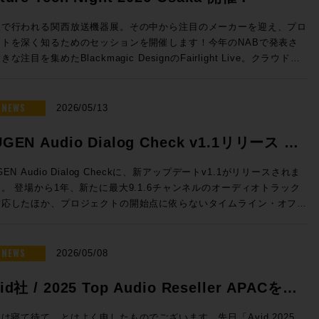
sion 2026 開催日時： 2026年7月23日（木） 11:00 / 13:00 / 14:30
16:00 / 17:30 会場：GENELEC エクスペリエンス・センター Tokyo
阪で行われる関西放送機器展。その中から注目のメーカーを迎え、プロ
都港区赤坂2-22-21 参加費用：無料 参加申込方法：お申込フォーム
クトを深く知るためのセッションを開催します！今年のNABで発表さ
事前登録をお願いいたします。 定員：各回5名 ◎セッションのご案
きな注目を集めたBlackmagic DesignのFairlight Live。クラウドミ
シング対応、新しいコントロールサーフェスなど新機能を積極的に発表
センター Tokyoのステレオ・ルーム、イマーシブ・ルームの2フロア
Solid State LogicのSystem-T。昨年より大きな注目を集める高度な
使った試聴会となります。ステレオ・ルームでは8380Aをご試聴いただ
Mを搭載したファイルサーバーELEMENTS。Blackmagic Design
NEWS
2026/05/13
イマーシブ・ルームでは8381A、8341AでのDolby Atmosシステムを
vinciのスペシャリストを迎え実践的な実機でのハンズオン。展示会会
いただくセッションとなっております。 開催時間：2026年7月23
ではゆっくり聞けない最新の情報も、しっかりと聞くことができるまた
GEN Audio Dialog Check v1.1リリース &
）11:00 / 13:00 / 14:30 / 16:00 / 17:30 ※各回お申込順に5名様限
ないチャンス。夜の時間にゆっくりとプロダクトについて語り合いまし
念特価!
Fairlight Live Audio Panel
GEN Audio Dialog Checkに、新アップデートv1.1がリリースされま
mos） 【試聴可能ソース】CD、DVD、Blu-ray Disc の持参、Apple
！ ■Future Tech Night 2026 Osaka! 開催日時：
。 登場から1年、新たに最大9.1.6チャンネルのオーディオトラック
および Apple TV 4K ●ステレオ・ルーム 【当日設置のモニター】
y1：2026年7月7日（火） 開場18:00 、セッション18:30~20:15
対応したほか、プロジェクトの開始点に依らないタイムライン・オフセ
80A 【試聴ソース】WAV ファイル、CD、レコードの持参、Apple
y2：2026年7月8日（水） 開場18:00 、セッション18:30~19:15 懇親
も追加となります。 このアップデートを記念して、期間限定で
Spotify、Audirvāna ●Guide 浅田陽介（株式会社ジェネレック
9:30〜 会場：Rock oN UMEDA店内 セミナースペース 大阪府大阪
6,000割引の特別価格プロモーションも実施！ 放送、映画、ゲーム、
・ビジュアルの専門媒体の編集長や、世界中の専
区芝田 1 丁目 4-14 芝田町ビル 6F 参加費用：無料 参加申込方法：
トリーミングなどあらゆるコンテンツの要であるダイアログの明瞭度を
NEWS
2026/05/08
体が集まって組織されるEISA（Expert Image and Sound
込フォームより事前登録をお願いいたします。 定員：30名 Day2：
に判断できるこのツール、気になっていた方はお見逃しなく。 ☆プ
sociation）の日本メンバーを担当。世界中のスピーカー・ブランドの
水）は懇親会「Meat The Future」開催!! Day2の19:30からは懇親
ーション概要☆ 内容：Dialog Checkが16,000円割引（100ドル相
id社 / 2025 Top Audio Reseller APACを受
ウンドを体験し、スピーカーの構造や素材、補正にまつわるさまざまな
Meat The Future」を開催！肉肉しくも環境にやさしいZERO Waste
の50,050円（税込）で提供 期間：2026年5月12日（火）10時〜6月
をプロ / HiFi問わず日本のユーザーへ紹介してきた。その過程で
親会を開催します！「Meet」かつ「Meat」なひとときをお過ごしい
しました！
まで NUGEN Audio / Dialog Check 通常価格(税込)：￥
は寝て待て、とはよく申したものでございます。先日「Avid 2025