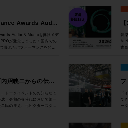
かし、Avidのオーディオ製品
「
し
ンピュータ再起動とともに最初に
定） 編集ウィンドウ上部の「ピントラックエリア」に、
と
ようなリアルタイムに操作するこ
ジ
Windows 10以上 
応できるよう開発をリード、その
クリプション（新規）製品が20%オフ
す。
ク
率
。Avid専用プロトコルである
飛躍的に拡大 空間
Pro:
ています。サウンド、音楽、そし
新
ールする前に設定すべき諸項目に関するガ
連
す。
ーティ製のサーフェスと比較して、
Re
※1
たるキャリアであり、生涯におけ
e eStoreで
で
る
mance Awards Audio
【3
Dav
ーコントロールを実現します。
ト
新価格「マ
案します。 開催概要 日時： 
15 Sequoia 対応状況 (既知の不具合)
セ
HP 講師：田巻源太 氏 株式会社インターセプター 編集技師/カラリスト
ますが、Avid Dockと組み合わ
か
ス
!
ク
loud MX, SuperRack
e eStoreで
付開
・サポートと互換性 システム要件、対応す
お
Awards Audio & Musicを弊社メデ
音楽
1
型コンソールのように使用するこ
ド
面
otion LV1
B
ドへのリンクまで、Pro Tools
機
N PROが受賞しました！国内での
Au
め
めとした各種機能を追加できる
ル
得なプラン
千台の出荷実績を記録したWaves初
e eStoreで
様 参加
は、Pro
グイ
いて優れたパフォーマンスを発揮
古島
た、
すすめです。ソフトウェアと異なり
ルを実現する。 
ル 
機能をご紹介します。昨年11月
上、お申し
スタジオシステム設計を承っておりま
の追加機能 上記以外に
を評価をいただいての受賞となり
Au
定
種、新規ユーザーから、天板の割
ド）
マル
トでは、ソフトウェア的なアップデ
ock oN Line
ーマ 1. 学校向けDanteシステムの構築とメリット Audin
討の方は、ぜひ一度弊社へご相談
さ
ー渡
ープの
ロフェッショナルまで、導入・乗り換
方
¥40,000（
H数が64CHから80CHに、出力
まや
ス
る中核を担っているのは周知の事
了後
い
OLS
が
モ
売後も機能の拡張と改良を続けて
ock oN Line
Fo
・M
ただけたのは、ひとえに皆様のご
Re
冨
さ
ン料金が加算
ク
チ・
礼申し上げます。今後も皆様のク
術に
機
ools MTRX
ェ
”「内沼映二からの伝
フ
タジ
、NDIまたはDanteの信号を地
e eStoreで
す。 2. イマーシブ（7.1.4ch）環境の体験 ADAM Aud
Pla
となるよう、情報発信からサポー
En
監
 Module： ¥135,080（税込）
ィ
イルま
なWaves Cloud MXミキ
ーカ
性・技術への深堀〜”
E
追
ます。今後ともメディア・インテ
時：202
集）
¥92,290（税込） 通常合計
体で
り、トークイベントのお知らせで
ド
ァイ
線を用意すれば低遅延でモニタリ
ア含むシステム構築のご相談は
ー
ミ
をご愛顧いただけますようお願い申
14
カラリスト）、
,100（税込） ROCK ON
は
てき
心
¥20,000（
 MXは大規模国際スポーツ大会の生
ー
プ
15:3
開催
担える
映二氏の迎え、元ビクタースタジ
ー
込
ools-2025-10-support/
3.
ク
大阪府
18
reにてビジネス会員アカウントを作成でお
UI・
の音楽制作への向き合い方やこれ
EL
る場合
Wavesだけではなくサードパーティー製の
La
ラ
込
18
26
グエンジ
性
プシ
キャスト・ミキシングで利用可能に
授
Pr
回
ペー
に位置するMTRX Studio。極
グ
る学生の方はもちろんのこと、レ
一つ
Sa
rsive WrapperがVST3に
化のアイデ