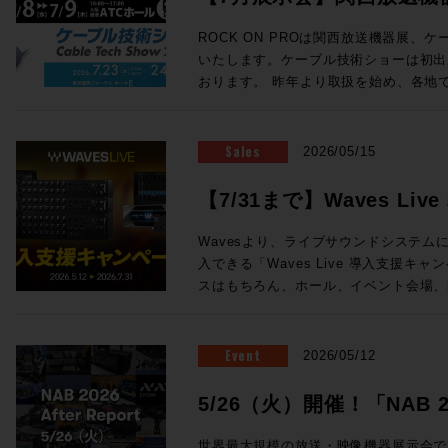
ェイス の３つから構成される。 チェンネルラックは1台で24ch分の信号
ン氏の新スタジオをレポートなど、充実
を処理する。プリアンプ、ダイナミクス
ョーに出展します
Proceed Magazine 2026 特集：music AI 音楽な、AIの、マッ
ROCK ON PROは関西放送機器展、
ロセッシングがこの1台に凝縮されており
近、衝撃的な体験しましたか？最近しま
いたします。ケーブル技術ショーは初出
接続が可能となっている。 センターセ
実のところ生成AIについてはナナメな
おります。 昨年より取扱を始め、各地で唯一無二の注目を集めている
ーフェイスでも1台が必要になり、モニ
なら、別にAIにやってもらわなくても
ELEMENTSメディアサーバーを実機
どのアナログプロセッシングが搭載されている。 Odysse
てゆーか全然その方がイイし、とか言っ
ドの魅力まで持ち合わせ、現場のワーク
サーフェイスは、センターセクションとC
思春期でしたがそれも卒業です。いまや
未来のストレージをご体感ください！また
Sales
2026/05/15
る。 Channelセクションは１ベイ＝8フェーダーの仕様で、最小24フェー
らず、アセットの管理に至るまで2次元
ケーションを連携させたROCK ON P
ダー+センター8フェーダー（３ベイ+
は、もはやAIを「従えて」行うべき事
ションも展示いたします。 大阪・東京をはじめ、全国の皆さまとお会い
【7/31まで】Waves L
ことができ、最大96フェーダー+セン
Proceed Magazineでは、海外の
できる貴重な機会です。製品に関するご
まさに待望と言える、SSL新型アナロ
方向に向かっているのか「いまの音楽な
開催！
例のご紹介や個別のご提案など、会場ス
Wavesより、ライブサウンドシステムにW
「Odyssey」。価格・納期につきま
取り入れたもの、未来にやってくるもの
お気軽にROCK ON PROブースへお立ち寄りくださ
入できる「Waves Live 導入支援キャンペー
相談となります。下記お問い合わせフォ
らを見据える航海図です。さぁ、まいりまし
送機器展 ＞＞ 事前来場登録制：公式サイト（h
スはもちろん、ホール、イベント会場、
ご相談ください！
Proceed Magazine 2026 全132
osaka.co.jp/kbe/） 期間：2026年7月8日(水)・9日(木) 場所：大阪南港
設備音響など、さまざまなライブサウンドの
発行：株式会社メディア・インテグレーション ◎SAMPLE
ATCホール（大阪市住之江区南港北2-1-10） ☆ROCK ON 
システム。12ライン出力と内臓DSPサ
ックで拡大表示) ◎Contents ★People of Sound / Natsu Summer ★特
ELEMENTS ブース番号：58 同時開催! Future Tech Night 2026 Osaka
ンワンで搭載した64チャンネルミキサーeMot
Event
2026/05/12
集：音楽のAIなマップ 〜AIは音の現
関西放送機器展の前日と1日目の夜、Rock
わせたステージボックスのセットなど、
しているか / 音とAI、5つの技術カテゴリ
展する注目のメーカーを迎え、プロダク
Wavesの定番プラグインが導入できるスペシ
5/26（火）開催！「NAB 202
に見る「いまどこにいるか」 ★Sound Trip Bob Clearmountain @Los
セッションを開催します！ NABでも注目を集めたBlackmagic Designの
の特別セットは以下3種類！ ・eMotion 
Angels Abbey Road Studios / British 
Fairlight Live、Solid State Log
Report」！
ジボックスセット ・Yamaha DM7ユーザ
世界最大規模の放送・映像機器展示会である「