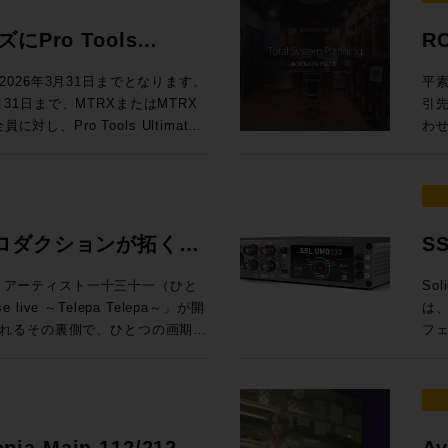
効な
◉定員：各回15名 お
料
ドに定評があるDADが提供する
To
ても、大変興味深い内容となって
製品にしない ELE
Au
.1.4、7.1.4、9.1.4バスに
ム：
ンロ
Mixing En
員：30名 Day2：7/8（水）は懇親
は一線を画するサウンドクオリティ
M
え
スクリプ
Pro Tools
R
Rack SoundGridシステムと
Au
Li
で
19
512という巨大なマトリクスルーティ
グ
ームをご利用ください。 トー
EL
= 
します。 講師：山口哲
ニタ
問い
ル
するプロモーションが開
しい
るDADmanに標準対応してお
うだ。 UIも全面刷新され、3D・アニ
楽感動を伝える感性・技術への深
フ
での
026年3月31日までとなります。
平素
ンテグレーション MI事業部
第4世
自
と
るスペックを有するほか、16x16アナ
プ
オ協会（JAPRS） 日時：2026
ラ
プロファ
3月31日まで、MTRXまたはMTRX
引
SLコンソールの方向性」 16:15〜
代
楽体験を提供し
（※
ら様々な機能にアクセスできるな
能
開演 会場：東京ウィメンズプラザホー
イ
Ca
し、Pro Tools Ultimate
わ
校
Audioクリ
※
い設計となっています。 本プ
語対応も実現した
区神宮前5−53−67 東京ウ
ない関
定。
モーションを実施中！ 対象
だき
してSystem T V4.3ソフトウェア
い
Vi
ご
erbolt 3インターフェイス機能を追
イン
 （※学生・未成年は無料） 申込方
帯
年 
ィベートした方は、Avidアカウ
をいた
汎用OnPremサーバーで展開できる
た
順
RX StudioをPro Toolsの
Re
さい。
が
¥60,0
wnloaded”（まだダウンロードされてい
(月
d Control)プロトコルによる外部
再
き
by Atmos外部レンダラーのI/Oと
パ
純
金) ¥1
ltimate永続ライセンスがデポジッ
場合
されていたFlypack Tourの紹
制
変
ニメ制作でDubber Pro
DAWを
う
ご
ングで有効化することが可能で
りい
ロダクションが拓く、
S
運
は
インI/Oのアップグレードとして
Z
って
360V
ィが全く
様
としても活用できるプロモーショ
音
融
可能性。
イ
htt
万円相当）が付属するこの機会を是非ご活
KYOにて、アーティスト一十三十一（ひと
Sol
介 GeG 現在までにプロデュースした楽曲の総ストーリミング数は10億回
は
が一段と高まっ
れ
pro
Live & SMPTE-2110IP対応製
live ～Telepa Telepa～」が開
は、
超
デ
セプ
htt
を無償提供 実施期間：2025/8/1～
れるその裏側で、ひとつの画期的
フ
ー
らの乗り換えで、 MTRX II &
録
年
htt
降、プロモ期間中に対象インターフェイ
E-2110 100Gイーサネットにネイテ
HKテクノロジーズが中心となり
向上さ
Ge
（税別）を割引いてご提供します。
期、
大した。 日進月歩で進化する
ティベートが完了された方 配布方
郡も紹介させていただきます。
クションによるイマーシブオーデ
旬、
ブ
税込¥1,089,000（税別：
ー
化
ト ※本プロモーションは世界各国
会場、中継車、ミキシングスタジ
ス
動範囲は
¥357,720（税別：¥325,200）
のマイ
指す
か月お待ちいただく場合がござい
当日は日本法人スタッフも登壇いたしま
れまで実現が困難だった場所でのイ
多チ
悠
315,200） →プロモーション価格：
え
ク
せる可能性を探るというものだ。
接続
つ
opia Main 112/212 /
Av
ラッ