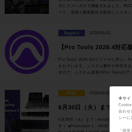
@London ★ROCK ON PRO 導入事例 IMAGICAエンタテインメントメ
を迎えての徹底解剖。ぜひ合わせてご参加ください！
SoundGridスターターセット ・SuperR
月にラスベガスで開催されました。ROCK
ディアサービス 新宿アニメーションスタジオ ★ROCK O
チラから！ ■ケーブル技術ショー 2026 ＞＞ 事前来場登録制：公式サイ
DM7用I/Oカード この夏のライブ現場はもちろん、放送局の可搬システム
ーと、現地で最新動向を取材したスタッ
Technology ELEMENTS ケース
ト（https://www.catv-f.com/top.html） 期間：2026年7月23日(木)・
としても活躍するLV1をぜひご検討くだ
施いたします！ 本セッションでは、Blackmagic Designが発表した話題
Dolby Atmos搭載の箱根ロープウェイ 音箱
日(金) 場所：東京国際フォーラム ホールE ☆ROCK ON P
わせも受付中です。 ☆プロモーション概要☆ 内容：対象のWaves Live
のライブミキサー「Fairlight Live」、
@Las Vegas "幻の島"と360度の波の音〜
ELEMENT
製品を期間限定の特別価格でご提供 期間：
システム「TCA Package」をはじめ
Support
ップ〜 ★Build Up Your Studio パーソナル・スタジオ設計の音響学 その
2026/05/01
月31日（金）予定 ◎期間限定セット 一覧 人気のLV1 Classicコンソール
クションツール、そしてAoIP / MoI
33 特別編 音響設計実践道場 1/1 の
と24in/18outのステージボックスに
で、現地で直接見てきた"いま"のメデ
を探せ! 1/10残響室を作ろう その3〜 ★Power of Music sonible
【Pro Tools 2026.4対応
eMotion LV1 Classic 通常価格：¥1,
メーカーの協力による実機展示とともに
smart:comp 3 / ROTH BART BA
常価格：¥660,000（税込） 通常合計¥2
ト情報一覧
トプロダクションに携わる皆さまにとっ
回！！ ★BrandNew iZotope / SSL / LEWITT / Softube / PositiveGrid
Pro Tools 2026.4のリリースに伴
¥2,200,000 (税込) ROCK ON PROでお見積り＆ご購入！>> Rock oN
設計のヒントとなる内容です。現地へ訪
/ United Studio Technologies IK Mu
されています。システム要件や対応する
Line eStoreでお見積り＆ご購入！>> ＊R
のテクノロジー・トレンドのポイントを
Empirical Labs / KORG / Sound Particles ★FUN FUN FUN 
すので、システム更新やPro Tools
ス会員アカウントを作成でお見積り作成が可
ます。皆さまのご参加をお待ちしております。 ■NAB2026
ベのイケイケゴーゴー探報記〜！ GIZMO MUSIC ライブミュージックの
参照ください。 Pro Tools新機能・要件 Pro Tools 2026.4 リリースノー
LV1 Classicコンソールと16in/1
Report!! 開催日時：2026年5月26日
神髄 ◎Proceed Magazineバックナンバーも好評販売中！ Proceed
ト 最新バージョンのシステム要件、オ
向けの定番セット ・eMotion LV1 Classic 通常価格：¥1,925,000（税
13:30~18:00 会場：LUSH HUB 東
Magazine 2025-2026 Proceed Magazine 2025 Proceed Magazine
などの概要が一覧できます。 Pro Tools ドキュメント マニュアルや新機
NEWS
2026/04/30
込） ・IONIC 16 通常価格：545,6
フラッツB1F 参加費用：無料 参加申
2024-2025 Proceed Magazine 2024 Proceed Magazine 2023-2024
能ガイドです。新バージョンが出るたび
本サイト
¥2,470,600（税込）→セール価格：¥2,090,000 (税
録をお願いいたします。 定員：50名 本イベントはお申し込みを締め切り
Proceed Magazine 2023 Proceed Magazine 2022-2023 Proceed
されます。過去のバージョンのドキュメ
Coo
6月30日（火）まで！Av
でお見積り＆ご購入！>> Rock oN Line eStoreでお見積り＆ご購入！>>
ました ◎タイムスケジュールのご案内 ◎セッションのご案内
Magazine 2022 Proceed Magazine 2021-2022 Proceed Magazine
Pro Tools システム要件 Pro To
合わせ
＊Rock oN Line eStoreにてビ
◎Session1「テクノロジートレンドはど
ァーが3連発！
2021 Proceed Magazine 2020-2021 Proceed Magazine 2020 Proceed
ペックなどが記載されています。 Pro Tools OS (オペレーティングシス
シーに
6月30日（火）まで！Avidからスペシ
成が可能になりました！ YAMAHA DM7でWavesプラグインが使用でき
新製品から見る次世代の制作システム〜」 13:30〜1
Magazine 2019-2020 Proceed Magazineへの広告掲載依頼や、内容に関
テム) 互換性 リスト Pro Toolsのバー
す！ ●Promotion 1：AVID S1 AND DOCK PROMO Avid S1、または
るスペシャルセット。 DSP処理によ
年ぶりのNABでの変化は大きなもので
するお問い合わせ、ご意見・ご感想など
表です。 Pro ToolsでサポートされるAppleコンピュータとオペレーティ
「同意