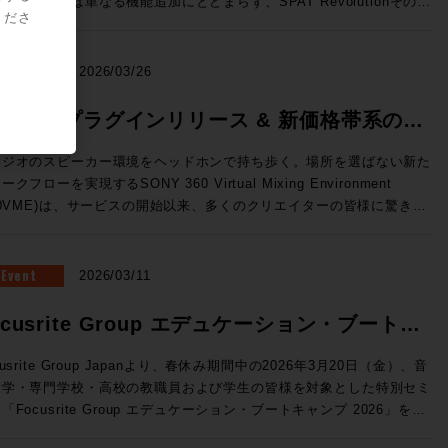
のリリースは単なる機能追加にとどまらず、SPAT Revolutionそのも
ーと極限の精度を両立した、新世代の3ウェイ・ミッドフィールドモニ
標準MPEG-Hに対応 （Pro Tools StudioおよびUltimateのみ） 国内
くださ
OnPremサーバーで展開できるVTE(仮想エンジン)、OSC(Open
の役割を再定義してしまうかのような画期的な内容。マルチメディア録
ー。独自開発の最新同軸ドライバー「MDC™」がピンポイントの正確
次世代放送向け規格として2027年からの本格導入が進行中のMPEG-
und Control)プロトコルによる外部との連携の強化、TCA Flypackお
/再生機能、ADMインポートやオブジェクト・アニメーション、外部同
音像定位と厳格な位相特性を実現。さらに、強靭な15インチ・ウーフ
。従来のステレオに加え、複数のオプショントラックを持つことが可能
示されていたFlypack Tourの紹介を行います。 >>>SSL JAPAN /
、AUXセンド、そして全面刷新されたUIと専用プラグインなど、現場
NEWS
2026/03/26
ーと新設計のトライアングル型ダクトにより、大音量時でも歪みのない
、イマーシブミックスの再生に対応するほか、ダイアログトラックの強
に直結した機能が一挙に実装された。 ●メーカーHPはこちら マル
リーンで包み込むような重低音を再生します。GLM™キャリブレーシ
や多言語放送などのインタラクティブ放送にも対応することができる。
に変換できるオーディオインターフェイス・フォーマットコンバーター
メディア録音/再生とADMインポートで、コンテンツ統合の壁を突破
60VME プラグインリリース & 新価格帯系のお
ン技術にも対応し、部屋の音響特性に合わせた完璧な補正が可能。プロ
o Toolsユーザーに身近なところで言えば、すでにSONY 360 Reallity
Tour：TCA(テンペストコントロールア
AT Revolution 26.04の最大の目玉機能が、新搭載された「マルチメデ
タジオのミキシングやマスタリングはもちろん、色付けのない「真実の
dioのコンテナファイルとして使用されている規格だ。 Pro Tools
らせ
リ)にオンライン機能が追加され、汎用PCにインストールすることでコ
録音/再生（MultiMedia Recording and Playback）」だ。これまで
タジオのスピーカー環境をヘッドホンで持ち歩く。場所を選ばない新た
ウンド」を追求するハイエンドなホームリスニング環境にも最適な最高
6.4では、Pro Tools StudioおよびUltimateに、Fraunhofer IIS 社が
ソールレスでのルーティングや信号処理が行えます。NABで展示され
AT Revolutionはリアルタイムの空間音響エンジンとして機能してきた
ークフローを実現するSONY 360 Virtual Mixing Environment
41A（Dolby Atmos） SAM™ スタジオ・モニター
したMPEG-H Rendererプラグインが無償で付属しており、Pro
た「Tour」はフェーダーパネルBoxの内部に8ch Mic/Line Inと4ch
今バージョンではSPAT Revolutionに直接録音・再生することが可能
60VME)は、サービスの開始以来、多くのクリエイターの皆様に驚きと
he Ones」シリーズの8341APと7370Aによる7.1.4chのDolby Atmos
olsから直接イマーシブ・コンテンツのモニタリングやディストリビュ
ne Out、Network Switchを内蔵したオールインワン仕様のFlypackで
なり、事前制作されたマルチトラック・コンテンツとライブ・オブジェ
えいただいています。 この度、さらに導入・活用の幅を広げる
聴環境。調整された空間と、GLM™による完璧なキャリブレーション
をすることができる。 MPEG-H Audioの詳細はこちら
のサーフェスから
ト・ミキシングを、単一のプラットフォームでシームレスに管理できる
新機能の追加」および「新価格体系」についてご案内いたします。
融合し、プロの制作基準を満たす「正解の音」と、圧倒的な没入感のイ
ofer IIS）>> Dolby ヘッドフォン・パーソナライゼーション機
セスしてフル機能のミキシングを行える新しい構成です。 ●System
うになった。空間音響エンジンとしての枠を超え、イマーシブ・コンテ
Eプラグイン 登場 これまでスタンドアロンアプリで行っていたレ
Event
2026/03/11
ーシブ・サウンドを同時に体験できる、まさに音響の未来を体現したシ
ro Tools StudioおよびUltimateのみ） この機能は、ユーザー個人
新ソフトウェアV4.3はST2110 I/Fへの対応など新しい機能強化が図
制作・再生のハブへと進化とも捉えることができそうだ。 さらに、
リング処理が、ついにDAW内で行えるようになります。 ◎DAW内で
テム。次世代のイマーシブ制作において、最適解のひとつを提示する環
部伝達関数を用いてヘッドホンでのDolby Atmosモニターの精度を
講師：澤向琢 氏 ソリッド・ステート・ロジック・ジャパ
M（Audio Definition Model）インポート機能の追加により、DAWで
AAX / VST3 / AU フォーマットに対応。 ◎スムーズな切り替え：
ocusrite Group エデュケーション・ブートキ
募集要項 ■Genelec Monitor Experience Session
させる。ユーザーがスマートフォンのカメラとSonarworks社の無料
 システム事業部 SSLジャパンでラージフォーマット・デジタ
したDolby Atmos® ADM-WAVをSPAT Revolution内に直接取り込
ーディオデバイスを変更することなく、制作中のDAW内で即座にVME
6 開催日時： 2026年7月23日（木） 11:00 / 13:00 / 14:30 / 16:00 /
イルアプリSoundID Toolsを使って作成したパーソナライズ・プロフ
ールの技術サポートを担当 ◎Day2：Session1「ELEMENTS
、任意の空間にリアルタイムで再レンダリングすることが可能に。ステ
ンプ 2026 開催
グが可能です。 ◎マルチアウト対応：複数トラックに別々の
cusrite Group Japanより、春休み期間中の2026年3月20日（金）、音
:30 会場：GENELEC エクスペリエンス・センター Tokyo 東京都港区
ルをPro Toolsに読み込ませて使用する。 自分自身の頭部伝達関数に
Blackmagic Davinciが生み出すワークフロー」 7/8（水）18:30〜
の分割やオートメーションの再構築といった手間のかかる作業は不要に
ロファイルを立ち上げるなど、プラグインならではの柔軟な運用が可能
大学・専門学校・高校の教職員および学生の皆様を対象とした特別セミ
2-22-21 参加費用：無料 参加申込方法：お申込フォームより事前登
じたバイノーラル環境を構築することができるため、より精密なイマー
kmagic Davinciを組み合
るため、イベント現場においても制作意図を損なうことなく準備時間を
利用いただけます。 ※2025年
「Focusrite Group エデュケーション・ブートキャンプ 2026」を開
願いいたします。 定員：各回5名 【ご注意事項】 ※当日は、ご来
キシングをおこなうことができるだろう。 SoundID Toolsの詳細
せることでどのようなワークフローが生まれるのか？単純にファイルシ
幅に削減できる。これらの機能はいずれも「コンテンツ制作から再生ま
月以前にご購入いただいた方は、次回のプロファイル更新時よりご利用
教育現場では「機材の老朽化」「AoIPへの対応」
者様向けの駐車場の用意はございません。公共交通機関でのご来場、も
ら（Sonarworks社WEBサイト）>> トラックピン（トラックの固
だけではないELEMENTSが持つ、MAM、Workflow automation機能
SPAT一つで完結させる」というビジョンを具現化するものだ。 オブ
【動作環境・対応DAW】 OS: macOS 11.7.10以上 /