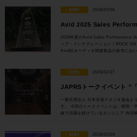
がりを維持しています。こうした経験を活
ンをぜひご活用ください。 プロモーション概要 ◎期間：2026/3/16 ～
法 未知の不具合が発生した場合に、コ
と。特にオートメーションの書き込みの
が変化するあらゆるユーザーニーズに対
2026/4/13 ◎内容：下記年間サブス
NEWS
お試しいただきたい方法です。 コンピューター最適化ガイド – Mac及び
2026/03/06
とで効率が上がる作業との相性は抜群です
成果をコミュニティにフィードバックし
対象製品 Pro Tools Ultimate 年間サブスクリプション新規 通常価格：
Windows Pro Toolsをインスト
Euconの精度はHUIの8倍。サードパ
てテクノロジーは、彼の25年以上にわ
¥92,290（税込） プロモ価格：73,832（税込） Rock oN Lin
イドです。 Pro Tools のバージョンとリリース日 Pro Tools の macOS
Avid 2025 Sales Perfor
よりスムーズでストレスのないフェーダ
るパッションとなっています。 ◎Session3「進化を続けるミキシン
購入>> Pro Tools Studio年間サブスクリプション新規 通常価格：
26 Tahoe、macOS 14 Sonoma と 
Avid S1単体でももちろん便利に使用でき
& Music を受賞しました!
グ・コンソール eMotion LV1 Classic, C
¥46,090（税込） プロモ価格：36,872（税込） Rock oN Lin
Pro Tools | Carbon システム
2025年度のAvid Sales Performance 
せることで、小型フェーダーをまるで大
Livebox、NAB 2026最新情報」 15:20〜16:05 ●Waves eM
購入>> Pro Tools Artist 年間サブスクリプション新規 通常価格：
るコンピュータ、対応OSからユーザーガイ
ィア・インテグレーション / ROCK O
とが可能に。その場合はメーターをはじ
Classic 発売後約1年以内に世界で数
¥15,290（税込） プロモ価格：12,232（税込） Rock oN Lin
| Carbonに関する情報がまとまっています。 ROCK ON PROで
Avid社オーディオ関連製品の販売にお
iPad/タブレットとの使用がさらにお
の一体型ミキシング・コンソールの最新
購入>> Media Composer Ultimate 1-Year Subscription NEW 通常価
Tools HDXシステムをはじめとした
し、広くAvid製品の普及に努めたこと
プロモ対象となることが少ないこの2機
に発表されたV16メジャーアップデー
格：¥83,270（税込） プロモ価格：66,616（税込） R
す。スタジオの新設や機器の更新をご検
ます。 賞名にもあるAudio & Musicの分野においてAvid製品は確固たる
れたArtis Mixを使い続けているプ
ートと追加ライセンスだけで、最大入力C
eStoreで購入>> Sibelius Ultimate サブスクリプション (1年) 通常価
ください。
スタンダードとなっており、制作におけ
NEWS
えのまたとないチャンスをお見逃しなく！ ●Promotion 2：PRO TO
2026/02/27
が44バスから52バスに増えるなど、発
格：¥30,690（税込） プロモ価格：24,552（税込） R
実です。このコア分野で今回の褒賞をい
| MTRX STUDIO IN A BOX PROMO ●Pro Tools | MTRX Studio購入で
います。 ●Waves Cloud MX Audio Mixer eMotion LV1 Classicとほぼ
eStoreで購入>> Sibelius Artist サブスクリプション (1年) 通常価格：
支持のおかげでございます！厚く厚く御
TB3モジュール + Pro Tools Studio無償提供！ ・Avid Pro T
JAPRSトークイベント 
同等の機能をAWSのインスタンス上で実現
¥15,290（税込） プロモ価格：12,232（税込） Rock oN Lin
リエイティブワークが一層充実したもの
Studio 価格：¥771,100（税込） ・TB3
上から受け取り、クラウド上でミックスが可能
購入>> 新たな春の到来とともに、新たな創作環境を手にいれる良い機会
言」〜音楽感動を伝える感
トに至るまで更なる邁進を続けてまいり
・Pro Tools Studio永続ライセンス：
一般社団法人 日本音楽スタジオ協会よ
サーの運用方法を解説します。高速な回
としてぜひご活用ください！ソフトウェ
グレーション並びにROCK ON PRO
¥998,470（税込）→プロモーション価格：¥771
す。 今回のトークイベントは、昭和・平成・令和の各時代において第一
開催のお知らせ
ングとオペレーションが可能なCloud
ROCK ON PROまでお気軽にどうぞ！
し上げます！
PROでお見積り＆ご購入！>> Rock oN Line eStoreでお見積り＆ご購
線で活躍を続けているエンジニア 内沼
放送でも複数使用されました。 ●Waves SuperRack LiveBox (MADI /
https://pro.miroc.co.jp/headline/pro-t
入！>> ＊Rock oN Line eSto
オ長 高田英男氏の進行のもと、内沼氏
Dante) SuperRack LiveBoxは
見積り作成が可能になりました！ フラッグシップMTRX IIの弟分とし
までのご経験を深堀りする貴重な機会です。 若手レコーディン
VST3プラグインもライブ／ブロード
て、かつてのHD Omniのようなポジション
ニアの方や将来エンジニアを目指してい
NEWS
2026/02/04
するオールインワンのプロセッサーです。Imme