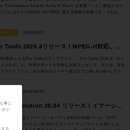
nelecのThe Onesのサウンドを体験し驚愕したことをきっかけとして
だけるよう、万全のご準備でお待ちしております！（※写真は希望的観
50 → 特別価格(税込)：50,050円 ROCK ON PROで見積もり&購
les Performance Awards Audio & Music を受賞！」とご報告させて
020年、株式会社ジェネレックジャパンに入社。現在はエクスペリエン
う妄想によるイメージです） ◎セッションのご案内 ◎Day1：
e eStoreにてビ
だいたばかりのROCK ON PROに更なる朗報が到着です、それもな
・センターを担当し、最適なスピーカーの選択から設置まで、お客様の
ssion1「ブラックマジックデザインNAB 2026アップデート Fairlight
ネス会員アカウントを作成でお見積り作成が可能になりました！
スから！ ご存知の通り、ラスベガスではNAB2026が開催さ
解決すべく様々な提案を行っている。 清水修平（ROCK ON
e & SMPTE-2110IP対応製品」 7/7（火）18:30〜19:15 NAB2026に
Audio Dialog Check v1.1 ◎v1.1 新機能 ・最大9.1.6チャンネ
おり、ROCK ON PROシニア・テクノロジー・オフィサーの前田洋
オでの現場経験から、ヴィンテージ機
したFairlight Live、及びFairlight Live Audio Panelを中心に、
のオーディオトラックに対応 ・タイムライン・オフセット機能の追加
が赴いていたわけですが、現地には当然のことながらAvid社も出展、
NEWS
の本物の音を知る男。寝ながらでもパンチイン・アウトを行うテクニッ
2026/05/01
PTE-2110 100Gイーサネットにネイティブ対応したライブプロダク
alog Checkは、独自のAI解析によってダイアログの明瞭度を客観的に
して、このタイミングで昨年度の世界各地域におけるトップリセラーの
、その絶妙なクロスフェードでどんな波形も繋ぐその姿はさながら手術
製品郡も紹介させていただきます。 >>>Blackmagic Design
定、数値化するツールです。長時間に渡って同一素材を何度も耳にする
がなされ、Media Integration / ROCK ON PROはなんとAPAC（ア
行うドクターのよう。ソフトなキャラクターとは裏腹に、サウンドに対
ro Tools 2026.4リリース！MPEG-H対応、ト
 Live / HP ブラックマジックデザインではNAB2026にて、空間
スプロエディターに、客観的な判断要因を提供し、効率的にダイアログ
・太平洋）地区での「Top Audio Reseller」としてトロフィーをいた
の感性とPro Toolsのオペレートテクニックはメジャークラス。
ディオミキシングおよびSMPTE-2110の放送ワークフローに対応し
ティを保つことができます。 NUGEN AudioがFraunhofer IDMT
ックピン機能などを実装
くことができました！日本国内だけではなく、韓国、中国、東南アジ
les Engineerとして『良い音』を目指す全ての方、現場の皆様の役に
26年最初となるPro Toolsのアップデート、「Pro Tools 2026.4」がリ
フトウェアベースのライブ・オーディオミキサーFairlight Liveを発
術を応用し、Netflixと協力して開発した独自のニューラルネットワ
、オーストラリア、ニュージーランド、など広範な国々の中での「Top
日々研鑽を積み重ねている。 ◎試聴モデル紹介 8381A SAM™
ースされました。年間サポートが有効な永続ライセンス、または、有効
しました。カスタマイズ可能で、内蔵エフェクトや、キュープレーヤ
クにより、入力された信号の音声成分をリアルタイムで即座に解
dio Reseller」です、これもお客様、お取引先各位のご支援あってのこ
プティブ・ポイント・ソース・メイン・モニター GENELECの技術
ブスクリプションをお持ちのユーザー様はすでにMy Avidからダウン
、トークバックバス、スナップショットなど、プロ仕様の機能を搭載し
。”明瞭度”をレベル別に色分けして可視化します。完成したミックス全
ざいます、誠にありがとうございました！ >>>NAB2026 ショーレ
を集めた、フラグシップ・メインモニターです。独自の「Adaptive
。 Pro Tools 2026.4では、イマーシブ音響やインタラ
ます。Fairlight Live Audio Panelは、ワークフローを簡素化し、ソ
を読み込ませてのチェックも可能。その音声が初めて聴く人にとっても
らから！ ROCK ON PROでは引き続き皆さまのクリエイテ
int Source」設計により、壁面埋め込みを必要としない革新的なフリ
ティブ放送に対応した次世代メディア符号化標準であるMPEG-Hへの
トウェアを自然な形で拡張します。直感的なタスクベースのデザイン
き取りやすいか、コンテンツのクオリティを客観的に示す本製品は、ポ
ブワークが充実するよう業務に邁進してまいります、今後も変わらぬご
スタンディング構造を実現。3機の15インチ・ウーファー、4基のクア
、ヘッドホンによるDolby Atmosモニタリングのカスタマイズな
NEWS
、コントロールをすぐに実行できます。10フェーダーごとのグループ
2026/04/30
キャストから映画まで幅広い活用が期待できます。 ダイアログの明
顧をいただけますよう宜しくお願い申し上げます！
ド・ミッドレンジ、そして同軸ドライバーを組み合わせた5ウェイ・9
、イマーシブ制作をさらに拡張する新機能だけでなく、自動文字起こし
大型のタッチスクリーンが付いており、パネル上の作業をすべてグラフ
度という新たな指標は、ユーザーへ快適にコンテンツを届けるために重
ピーカー構成が、圧倒的なダイナミクスと極限の解像度をもたらしま
であるSpeech To Textの強化・改善、編集ウィンドウで指定のトラ
関心事に
できます。 講師：石井 陽之 氏 Blackmagic Design /
PAT Revolution 26.04 リリース！イマーシ
軸となります。エンジニアの迅速な判断を実現するDialog Checkを
片ch約6,000Wの専用アンプ駆動により、静寂から爆発的な大音量ま
クを固定できるトラックピン機能などを実装し、日常的なワークフロー
・ポリ
rtment ◎Day1：Session2「NAB2026で提示したSSLコン
活用ください。
・オーディオ制作の新たなスタンダード！
歪みなく追従。GLM™による緻密な音響補正と相まって、空間のすべ
ップが図られています。 各機能の詳細は、新機能情報: Pro
方向性」 7/7（火）19:30〜20:15 NAB2026で発表されたLive
UX::が開発するイマーシブ・オーディオ制作の中核ツール「SPAT
を描き出す「未知のリスニング体験」をプロスタジオや最高峰のオーデ
ls 2026.4 リリース - 新機能紹介ブログ をご覧ください。 Pro Tools
nsole V6.2ソフトウェアの紹介、新製品UMD192とST2110 Bridge、
volution」がバージョン26.04へとメジャーアップデートを果たした。
供します。 8380A SAM™ メイン・モニター 圧倒的なパ
ンスの購入・更新はこちら（Rock oN Line）>> 次世代メディア符
スする
てSystem T V4.3ソフトウェアで実現するST2110 I/F、AWSおよび