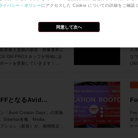
今回
ば、下火になっているものもあ
ワ
ro Toolsの動作検証が実施されて
号化
ライバシー・ポリシー
にアクセスした Cookie についての詳細をご確認
汎用
o Tools | MTRX Studio購入する
の
Grid
ンドの移り変わりの早さを改めて
タ
Pro Toolsでサポ
でも
So
ールとPro Tools Studio永続ライ
音
I/O Card for Yamaha DM7
品・新情報のご紹介とともに、業
な
オペレーティング・システム（英
H
よび展
期
・SoundGrid Extreme
をダイジェストにてお伝えいたし
ァ
検証が実施されているWindowsコン
で
同意して次へ
HP ●UMD192：今春販売を開始したUMD192はUSB、MADI、Danteを相
ターフェース(Avid/Digidesignまた
の要求
U Rack Ears for Half-Rack
ク
調
互
MTRX IIベース・ユニットおよ
チ
9,800（税込） 通常合計
ポート！現地ラスベガスか
3
ョ
れた機能に関する動画です。動画右下の歯
Pr
です。 ●TCA Flypack, Flypack 
入で￥200,000割引！ 久々
SP
K ON PROでお
のデモンストレーションを行って
ス
択すると音声が日本語に自動翻訳
Au
知
プ
モーションする企画が3連発で出
ィア
世界最大規模の放送・映像業界に
ス
像と音声を繋ぐワークフロー運用
サ
202
ン
！ということで、3プロモーショ
SP
ネス会員アカウントを作成でお見積り作成
CK ON PROスタッフが現地に赴
なワ
基づく商品説明、技術解説、シス
峰の一台です。 83
S6 サポート
開発
てい
れのキャンペーン詳細をご確認く
が、
ポートを更新していきます！
(3
「T
To
Li
と
idネットワークに追加する拡張カード
イブミキサーFairlight Live
共にお迎
試
vidビデオ機器とドライバのバージョン
ーション
す。 ●μVTEはひとつのプロセッシングユニットに複数
ク
a DM7 Consoles 通常価格：
の技術を活用した新システム「TCA
「
の最新リリース（2026.4）に加
が
（Fraunh
アク
¥199,100（税込） ROCK ON
よ
K ON PROでお
リモートプロダクションツールなど
360VM
携により、制作ワークフローをさらに
マ
能 （P
Tの
ンツ
20206まと
ンダ
ウェアもご紹介します。 講
ス
ンク、ビデオ・サテライト及びビデ
の頭
られています。 
にてビジネス会員アカウントを作成でお見積
AD
ネス会員アカウントを作成でお見積り作成
ください。 >> Rock oN
完結：
nology シニアオーディオアプリケ
FFとなるAvid
F
境となっています。 
奨の構成について確認できます。
向上
ン株式会社
制作
オ
202
diaCentral |
モバ
ルコンソ
み
ション開催！
ャ
ROCK ON PROにお任せく
モニタリン
在はAvidのAPACのシニアオー
vid Creator Days」の実施
Fo
17
lay) を Pro Tools 2018以降と使用す
ァイ
x 
お見積
ム
プ
として、テレビやオンライン向け
楽
赤坂
応
19:15 高機能なMAMを持つELEMENTSとBlac
Storeにてビジネス会員アカウントを作
な
です。 ※本プラグインは追加料金なしでご
Apple、Amazon、三菱、
ブスクリプション（新規）が、期間限定で
ナー
録をお
シブミ
わ
ン
大
5
等のクライアントと、業界とのつな
年度を迎える今、このプロモーショ
催されます。 現在、
場
はこち
ェア
ーなしでは絶対になし得ないこ
でを
可能となります。 