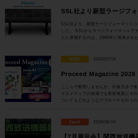
SSL社より新型ラージフ
Odysseyが発表！
SSL社より、新型ラージフォーマットコン
した。 SSLからラージフォーマットアナログインラインコンソールが新
たに登場するのは、2006年に発表されたD
年ぶり！同社ORACLEアナログコンソールで
クノロジーを中核とし、24chから96
オコンソールです。 Oracleで完成したActiveAnalogueテクノロジーを採
NEWS
2026/07/16
用 SSLの新たなラージフォーマットコンソール「Odyssey」には、昨年
発表されたORACLEアナログコンソー
Proceed Magazine 2
「ActiveAnalogue」が採用され
music AI
AD/DA変換を伴わないフルアナログ回
ここらで整理しませんか。日進月歩で進む
でリコールすることができ、伝統的で妥
リエイティブの現場でも有形無形にその
代のニーズに適う利便性を両立すること
ついてもどのようなアプローチを行うの
ダイナミクスの搭載 ・ラージ＆スモー
ろ。そこで、、、一旦ここらで整理しま
度なセッションリコール ・DAWコントロ
めてみましょう、というのが今回のProcee
ルから引き継がれる SSL Super Ana
る間にも刻々と状況は変わりそうですが
Event
2026/06/16
成 24フェーダーから96フェーダーまで、柔軟な構成が可能 Odysseyは
タイミングでもあります。他にも、Soun
・チャンネルラック ・センターセクシ
クシーンを支えてきた３つのスタジオ、L
【7月展示会】関西放送機器