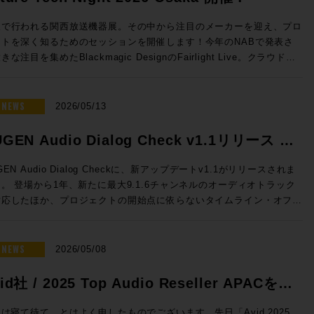
sion 2026 開催日時： 2026年7月23日（木） 11:00 / 13:00 / 14:30
16:00 / 17:30 会場：GENELEC エクスペリエンス・センター Tokyo
阪で行われる関西放送機器展。その中から注目のメーカーを迎え、プロ
都港区赤坂2-22-21 参加費用：無料 参加申込方法：お申込フォーム
クトを深く知るためのセッションを開催します！今年のNABで発表さ
事前登録をお願いいたします。 定員：各回5名 ◎セッションのご案
きな注目を集めたBlackmagic DesignのFairlight Live。クラウドミ
シング対応、新しいコントロールサーフェスなど新機能を積極的に発表
センター Tokyoのステレオ・ルーム、イマーシブ・ルームの2フロア
Solid State LogicのSystem-T。昨年より大きな注目を集める高度な
使った試聴会となります。ステレオ・ルームでは8380Aをご試聴いただ
Mを搭載したファイルサーバーELEMENTS。Blackmagic Design
NEWS
2026/05/13
イマーシブ・ルームでは8381A、8341AでのDolby Atmosシステムを
vinciのスペシャリストを迎え実践的な実機でのハンズオン。展示会会
いただくセッションとなっております。 開催時間：2026年7月23
ではゆっくり聞けない最新の情報も、しっかりと聞くことができるまた
GEN Audio Dialog Check v1.1リリース &
）11:00 / 13:00 / 14:30 / 16:00 / 17:30 ※各回お申込順に5名様限
ないチャンス。夜の時間にゆっくりとプロダクトについて語り合いまし
念特価!
Fairlight Live Audio Panel
GEN Audio Dialog Checkに、新アップデートv1.1がリリースされま
mos） 【試聴可能ソース】CD、DVD、Blu-ray Disc の持参、Apple
！ ■Future Tech Night 2026 Osaka! 開催日時：
。 登場から1年、新たに最大9.1.6チャンネルのオーディオトラック
および Apple TV 4K ●ステレオ・ルーム 【当日設置のモニター】
y1：2026年7月7日（火） 開場18:00 、セッション18:30~20:15
対応したほか、プロジェクトの開始点に依らないタイムライン・オフセ
80A 【試聴ソース】WAV ファイル、CD、レコードの持参、Apple
y2：2026年7月8日（水） 開場18:00 、セッション18:30~19:15 懇親
も追加となります。 このアップデートを記念して、期間限定で
Spotify、Audirvāna ●Guide 浅田陽介（株式会社ジェネレック
9:30〜 会場：Rock oN UMEDA店内 セミナースペース 大阪府大阪
6,000割引の特別価格プロモーションも実施！ 放送、映画、ゲーム、
・ビジュアルの専門媒体の編集長や、世界中の専
区芝田 1 丁目 4-14 芝田町ビル 6F 参加費用：無料 参加申込方法：
トリーミングなどあらゆるコンテンツの要であるダイアログの明瞭度を
NEWS
2026/05/08
体が集まって組織されるEISA（Expert Image and Sound
込フォームより事前登録をお願いいたします。 定員：30名 Day2：
に判断できるこのツール、気になっていた方はお見逃しなく。 ☆プ
sociation）の日本メンバーを担当。世界中のスピーカー・ブランドの
水）は懇親会「Meat The Future」開催!! Day2の19:30からは懇親
ーション概要☆ 内容：Dialog Checkが16,000円割引（100ドル相
id社 / 2025 Top Audio Reseller APACを受
ウンドを体験し、スピーカーの構造や素材、補正にまつわるさまざまな
Meat The Future」を開催！肉肉しくも環境にやさしいZERO Waste
の50,050円（税込）で提供 期間：2026年5月12日（火）10時〜6月
をプロ / HiFi問わず日本のユーザーへ紹介してきた。その過程で
親会を開催します！「Meet」かつ「Meat」なひとときをお過ごしい
しました！
まで NUGEN Audio / Dialog Check 通常価格(税込)：￥
は寝て待て、とはよく申したものでございます。先日「Avid 2025