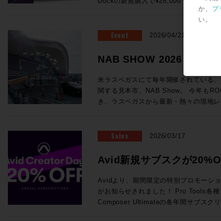
Dockの新規購入で¥28,000 OFF！ ●Promotion 2：PRO TOOLS |
が実現！ (システムにはこのほかPC、プラグインライセンス、ネットワ
浸透していっているテクノロジーもあれ
フォームよりご送信ください。
ング・システム（英語） AvidによってP
か、
プ
MTRX STUDIO IN A BOX PROMO Pr
ークハブ、Ethernetケーブルが必要です。) ・SuperRack Sound
り、この業界におけるテクノロジートレ
いるApple製コンピュータの一覧が記載されています。 
い。
お客様へ、 MTRX Thunderbolt 3モジュ
通常価格：¥105,600（税込） ・WSG-PY64 
感じさせるものとなっていました。新製
ートされるWindowsコンピュータと
センスを無償提供！ ●Promotion 3：PRO TOOLS | MTRX II DIGILINK
Event
Consoles 通常価格：¥199,100（税込） 
2026/04/21
界全体の流れ、移り変わりと行ったもの
語） AvidによってPro Toolsの動作
TRADE-IN PROMO DigiLink搭載イン
Server-C 通常価格：¥498,300（税込） ・2
ます。 講師：前田洋介 ROCK ON PRO シニア・テクノロジー・オフィ
ピュータの一覧が記載されています。 Avid YouTubeチャンネル 最新の6
はサードパーティ製)を下取りした場合、 
SoundGrid Devices 通常価格：¥1
NAB SHOW 2026レ
サー レコーディングエンジニア、PAエンジニアの現場経験を活かしプロ
本がPro Tools 2026.4で追加さ
び1枚以上のMTRXオプションカードの同時購
¥822,800（税込）→セール価格：¥605,000 (税込) ROC
ダクトスペシャリストとして様々な商品
車アイコン＞音声トラック＞日本語を選
ら随時更新中！
にオーディオ機器でハードウェアをプロ
見積り＆ご購入！>> Rock oN Line eStoreでお見積り＆ご購入！>> ＊
米ラスベガスにて毎年開催されている、
いる。映画音楽などの現場経験から、映
されます。 EUCON関連 EUCON 互換性 EUCON各バージョンとPro
てきて、なんだか盛り上がっちゃいます
Rock oN Line eStoreにてビジ
関する見本市、NAB Show。 今年もRO
改善、現場で培った音の感性、実体験に
Tools各バージョンの対応OSを調べられます。 Avid S4 / 
ンをまとめて皆様にご案内です、それぞ
が可能になりました！ お手持ちのシステムをフル活用する架け橋に！
き、ラスベガスから最新・熱々の現地レ
テム構築を行っている。 ◎Session2「Pro Tools NABアップデート概
EUCON 製品ガイド その他のAvid製品との互換性 Pro Tools ビデオ・ペ
ださい！ ●Promotion 1：AVID S1 AND DOCK PROMO ＊iPadは別売
YAMAHA DM7シリーズをSoundGr
Blackmagic Designが発表した大注目のラ
要」 14:25〜15:10 NAB 2026におけるAvid Audioの最新アップデート情
リフェラル Pro Toolsが対応するA
となります。 ●Avid S1：6/30（火）まで¥28,000 OFF！ 通常
・WSG-PY64 I/O Card for Yamah
や、SSL今回の目玉であるSystem-T
報をご紹介！Pro ToolsおよびEUCON
マッチングが一覧できます。 Pro Tools と Media Composer を同一のシ
¥229,900（税込）→プロモーション価格：
¥199,100（税込）→セール価格：¥154,000 (税込) ROC
Package」、最新のAIメーカーから
Sales
え、Pro Toolsとのシームレスな連
2026/03/17
ステムに混在させる際の注意点 ビデオ・サテライト および サテライト・
PROでお見積り＆ご購入！>> Rock oN Line eStoreでお見積り＆ご購入
見積り＆ご購入！>> Rock oN Line eStoreでお見積り＆ご購入！>> ＊
など、実機の写真と共に最速紹介していきます！ 以下のNAB
効率化・強化するサードパーティ製ソフト
リンク システム要件 サテライト・リ
>> ＊Rock oN Line eStore
Rock oN Line eStoreにてビジ
めページより、会期中は毎日更新！ぜひご覧
師：ダニエル・ラヴェル 氏 Avid Tech
Avid新規サブスクが20%O
オ・サテライトLEにおける、Avid推
り作成が可能になりました！ ●Avid Dock：6/30（火）まで¥28,000
が可能になりました！ 導入前のWaves Live デモのご依頼から、この特
NAB2026 SHow Repeort
ーションスペシャリスト ニュージーランド出身、東京在住 オーディオポ
Avid NEXISをPro Tools と使用する場合の必要要件 Me
OFF！ 通常¥183,700（税込）→プロモーション価格：¥152,900（税込）
Creator Daysプロモー
別セットを加えたシステム構築のご相談まで
ストプロダクションのキャリアを経て、現
Avidより、期間限定の特別プロモーション「A
Production Management (旧 Interp
ROCK ON PROでお見積り＆ご購入！>> Rock oN Line eStoreで
ださい！
ディオアプリケーションスペシャリスト
がお知らせされました！ Pro Tools各種、Sibelius各種、Media
る場合のシステム要件 Sibelius と Pro Tools を同一のシステムに混在さ
り＆ご購入>> ＊Rock oN Line e
のミキシングやサウンドデザインを手がけ、
Composer Ultimateの各年間サ
せる際の注意点 Pro Tools豆知識 Pro Toolsアップグレード・コードの登
成でお見積り作成が可能になりました！ 複数のフェーダーを同時にコ
NEC、ホンダ、トヨタ、日産、Nike
20%オフになるプロモセールです。新
録方法 Pro Tools Software Support（英語） Pro Tools 初期設定削除方
トロールするのは、フィジカルフェーダ