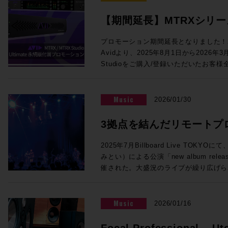
めて色付けの少ない透明感のあるサウン
コーディングに関わる多くの皆様にとっ
対応、モノラルのあらゆるVST3プラグインを5
音声処理回路により、HD I/O時代と
います。 この貴重な機会をお見逃しなく！ ご参加を希望の方は下記イベ
【期間延長】MTRXシリーズに
インサート可能になりました。従来のSuper
を提供します。64ch Dante、512x
ント概要内のリンクより、お申し込みフォ
のアプリケーションや機能の違いについても解説
Ultimate永続版が付属
ング＆モニターコントロール機能を提供す
クイベント「内沼映二からの伝言」〜音
プロモーション期間延長となりました！2
氏、佐藤翔太 氏 株式会社メディア・イ
り、Dolby Atmos制作にも対応でき
堀〜 主催：一般社団法人 日本音楽スタジ
Avidより、2025年8月1日から2026年
催！【3/31まで】
◎Session4「NAB2026で提示したS
ログI/O標準搭載、フロントパネルか
年5月2日（土）14:00開場／14:30
Studioをご購入/登録いただいたお客様全員に対
17:00 NAB2026で発表されたLive Console V6.2ソフトウェアの紹介、
ど、個人で活動するユーザーにも使いやす
ル 〒150-0001 東京都渋谷
永続ライセンスを提供するバンドル・プロ
新製品UMD192とST2110 Bridge、そ
ロモでは、このMTRX StudioにThund
ィメンズプラザB1 入場料：2,000円
MTRXインターフェイスをご購入/アクテ
で実現するST2110 I/F、AWSおよび
加するTB3モジュールがなんと無償で付属！MT
法：お申込みフォームよりお申込みくだ
ント内、「“Products Not Yet Do
VTE(仮想エンジン)、OSC(Open Soun
Music
2026/01/30
Native I/Oとして使用するもよし、Dol
ない製品）」セクションにPro Tools U
との連携の強化、TCA Flypackおよび展示
して使用するもよし、小規模な映画制作やア
トされます。ライセンスは任意のタイミ
介を行います。 講師：澤向琢 氏 ソリッド・ステート・ロジック・ジャパ
3拠点を結んだリモートプ
ToolsのI/Oとして活用するもよし。メ
す。 1台でシステムの中核となるMTRXインターフェースに、世界標準の
ン株式会社 システム事業部 SSLジャパンでラージフォーマット・デジタ
も、それ以外の箇所のクオリティアップ
イマーシブライブ配信の
ProTools Ultimate（税込¥23
ルコンソールの技術サポートを担当 ◎Session5「ブラックマジックデ
2025年7月Billboard Live TO
ンです！ ●Promotion 3：PRO TOOLS | MTRX II DIGILINK TRADE-IN
用ください！！ 概要：対象インターフェイスのご購入/アクティベートで
ザインNAB 2026アップデート Fairlight 
みとい）による公演「new album release 
PROMO ●プロモーション内容 DigiLink搭載インターフェース（Avid /
Pro Tools Ultimate永続ライセンス
品」 17:10〜17:55 NAB2026にて発表したFairlight Live、及びFairlight
催された。大盛況のライブが繰り広げら
Digidesignまたはサードパーティ製）か
2026/3/31 対象者：2025/7/1以
Live Audio Panelを中心に、SMPT
な実証実験が行われていた。株式会社N
OPカードの購入費用から¥200,000
スを購入し、Avidアカウントへのアク
ィブ対応したライブプロダクション製品
行われたその試みとは、リモートプロダ
ご購入例） ・MTRX II ベースユニット：
法：対象Avidアカウントへのデポジッ
講師：ピーター・チェンバレン 氏 ブラックマジックデザイン株式会社
ィオのライブ配信実証実験である。公演
Music
2026/01/16
¥990,000） ・MTRX II DAカード：税込
で実施のため、対象製品は納品までに数
DaVinci Resolve開発責任者 ＊
オの3拠点をIPで接続することで、こ
通常合計税込¥1,446,720（税別：¥1,
ます。 対象製品 Pro Tools | MTRX II Base 内蔵SPQ、Dante 256 Ch内
す。 【出展社展示】 >>>Avid Technology / HP Pro Tools 2026.4で
マーシブオーディオライブ配信を実現さ
Focal Professional – Ut
税込¥1,226,720（税別：¥1,115,200） ●申込方法 ・下記お問合せフォー