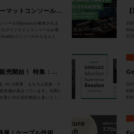
ォーマットコンソール
【
る
ソールOdysseyが発表されま
20
Bl
D
ualityコンソールからなんと20
ST
ー
確立したActiveAnalogueテ
テム
chまでのシステムに対応するスタジ
の次
ス
い！ トピックス ★ST2110・Danteを活用したIPシス
ルで確立された独自技術
映像
026 販売開始！ 特集：
Ge
ている。これにより、信号経路に一切の
によ
開
路でありながら、各種設定を一瞬
え方 
 AI の世界、もちろん音楽・ク
GE
協のないサウンドクオリティと現
9月
存在感が高まっています。活用に
83
を可能にしている。 ・全CHへの
東京
が良いのか試行錯誤も多いとこ
83
ルのダブルフェーダーを搭載 ・高
◎定員
せんか、あふれる情報を取りまと
Expe
ールの統合 ・SL9000コンソー
りました。 タイムテーブ
d Magazineです。整理してい
名
logue サーキットに基づいた回路構
るこ
、世相の移り変わりを考える良き
た。
い
d Tripはロンドンのミュージッ
GE
ョンラック ・コントロールサーフ
.A.からはボブ・クリアマウンテ
品、そし
展 / ケーブル技術シ
Fu