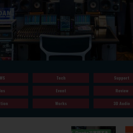
WS
Tech
Support
les
Event
Review
tion
Works
3D Audio