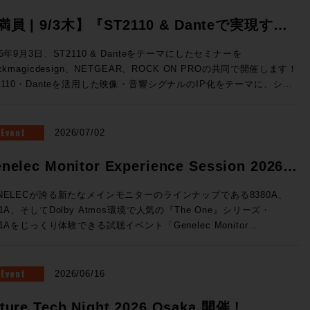
満員 | 9/3木】『ST2110 & Danteで実現す
、映像・音響シグナルのIP化』Blackmagic
26年9月3日、ST2110 & Danteをテーマにしたセミナーを
ackmagicdesign、NETGEAR、ROCK ON PROの共同で開催します！
esign x NETGEAR x ROCK ON PRO ソリュ
2110・Danteを活用した映像・音響シグナルのIP化をテーマに、シス
ションセミナー開催
構成から実機デモまで、実践的なソリューションをご紹介。 放送局
世代基盤として着実に広まりをみせるST2110をベースに、Danteシ
テムとの連携までを実際にご体験できる絶好の機会、ぜひご参加くださ
Event
2026/07/02
テムの基礎知識↓
・音響シグナルIP化の実践例 ★Blackmagic Design ✕ NETGEAR
nelec Monitor Experience Session 2026
るソリューション構成 ★ROCK ON PROによるシステム設計の考
催！
★3社連携によるデモンストレーション 開催概要 ◎日時：2026年
NELECが誇る新たなメインモニターのラインナップである8380A、
3日（木）16:00~19:00 ◎場所：ネットギアジャパン セミナールーム
81A、そしてDolby Atmos環境で人気の『The One』シリーズ・
都中央区京橋3-7-5 近鉄京橋スクエア 12F（Google Map）
41Aをじっくり体験できる試聴イベント「Genelec Monitor
：40名 事前予約制 ◎参加費：無料 満員御礼！申し込みは締め切
rience Session 2026 」を開催です！ 1セッション・1時間・各回5
ル 申し込みは締め切りました。 すぐに満員とな
様限定、しっかりとご試聴をいただけるセッションをご用意いたしまし
とも予想されるセミナーです。ST2110は気になっていたけど、、と
会場はGenelec Japan社が「最高の試聴環境を」と赤坂に設けた
Event
2026/06/16
う方もこの機会にぜひお越しください！
NELECエクスペリエンス・センターTokyo。濃厚な音体験ができる製
て空間でお待ちしております。 ■Genelec Monitor Experience
ture Tech Night 2026 Osaka 開催！