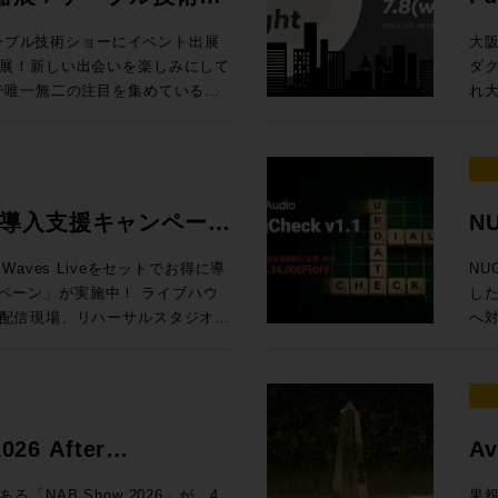
の内容でお届けします！
Ses
、EQをはじめとしたアナログプ
プ。 最
/ 
ケーブル技術ショーにイベント出展
大
最大で4台、つまり、96chまで
したよ、音楽なAIで。これまで、
東京
展！新しい出会いを楽しみにして
ダ
クションラックはどのサイズのサ
視線を送っていました。これくらい
より
れ大
タリング、バスプロセッシングな
（がんばれば）自分でできるし、っ
内 【1セッション・1時間・各回5名様限定】 Genelec エクスペリエン
展示！オンプレでありながらクラウ
キ
yコントロール
ちゃって。完全にわかりやすくAI
ス・
フローに合わせた機能を提供する
する
hannelセクションで構成され
、作曲自体や制作アシストのみな
を
、Q-SYSとオリジナルアプリ
MA
のディスプレイ内で起きること
き、
RO独自のアナウンス収録ソリュー
Da
センター）から、１ベイずつ増やす
柄と言えるでしょう。今回の
ご体験
場
ive 導入支援キャンペーン
NU
ター8フェーダーまで選択が可能。
動向も含めてテクノロジーがどのような
日（木
質問・ご相談はもちろん、導入事
と
グ・インライン・コンソール
AIマップ」を整えます。皆さんが
定 ●イマーシブ・ルーム 【当日設置のモニター】8381A、8341A（Dolby
記
タッフが丁寧に対応いたします。
ょう。 ※7/1追加情報 Blackmagic Design 
aves Liveをセットでお得に導
NU
しては仕様により都度お見積り、ご
、クリエイターが携えるべきこれ
At
い。 ■第11回 関西放
20 実機展示決定
ン」が実施中！ ライブハウ
した
ーム、または、弊社営業担当まで
ょう、bon voyage！
Music 
ttps://www.tv-
Da
配信現場、リハーサルスタジオ、
へ
ページ 定価：500円（本体価格455円）
83
Da
現場に対応するWaves Live
ット機能
 （画像クリ
Music、
PRO /
会1
ーバ、16+1フェーダーをオールイ
¥1
ジャパン） オーディオ
市北
ion LV1 Classicと規模に合
ス
場に何をもたらすか〜 AIは今何を
門媒
 oN Umedaにて機器展にも出
お申
いますぐライブサウンドの現場で
明確
 Suno社インタビュー / 用途別
As
トをさらに深掘りするスペシャル
7/8（
ャルセットです。 期間限定
ロモ
6 After
Av
サ
会「
LV1 Classicコンソール＋ステー
当）
Grove Studios / Air Studios
技術
icのSystem-Tと、ELEMENTSにゲスト
な懇
賞
ー向け、SuperRack
11日（木）17時
NAB Show 2026」が、4
果報