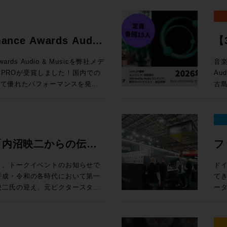
かし、Avidのオーディオ製品
「
し
ンピュータ再起動とともに最初に
定） 編集ウィンドウ上部の「ピントラックエリア」に、
と
ようなリアルタイムに操作するこ
ジ
Windows 10以上 
応できるよう開発をリード、その
クリプション（新規）製品が20%オフ
す。
ク
率
。Avid専用プロトコルである
飛躍的に拡大 空間
Pro:
ています。サウンド、音楽、そし
新
ールする前に設定すべき諸項目に関するガ
連
す。
ーティ製のサーフェスと比較して、
Re
※1
たるキャリアであり、生涯におけ
e eStoreで
で
る
mance Awards Audio
【3
Dav
ーコントロールを実現します。
ト
新価格「マ
案します。 開催概要 日時： 
15 Sequoia 対応状況 (既知の不具合)
セ
HP 講師：田巻源太 氏 株式会社インターセプター 編集技師/カラリスト
ますが、Avid Dockと組み合わ
か
ス
!
ク
loud MX, SuperRack
e eStoreで
付開
・サポートと互換性 システム要件、対応す
お
Awards Audio & Musicを弊社メデ
音楽
1
型コンソールのように使用するこ
ド
面
otion LV1
B
ドへのリンクまで、Pro Tools
機
N PROが受賞しました！国内での
Au
め
めとした各種機能を追加できる
ル
得なプラン
千台の出荷実績を記録したWaves初
e eStoreで
様 参加
は、Pro
グイ
いて優れたパフォーマンスを発揮
古島
た、
すすめです。ソフトウェアと異なり
ルを実現する。 
ル 
機能をご紹介します。昨年11月
上、お申し
スタジオシステム設計を承っておりま
の追加機能 上記以外に
を評価をいただいての受賞となり
Au
定
種、新規ユーザーから、天板の割
ド）
マル
トでは、ソフトウェア的なアップデ
ock oN Line
ーマ 1. 学校向けDanteシステムの構築とメリット Audin
討の方は、ぜひ一度弊社へご相談
さ
ー渡
ープの
ロフェッショナルまで、導入・乗り換
方
¥40,000（
H数が64CHから80CHに、出力
まや
ス
る中核を担っているのは周知の事
了後
い
OLS
が
モ
売後も機能の拡張と改良を続けて
ock oN Line
Fo
・M
ただけたのは、ひとえに皆様のご
Re
冨
さ
ン料金が加算
ク
チ・
礼申し上げます。今後も皆様のク
術に
機
ools MTRX
ェ
”「内沼映二からの伝
フ
タジ
、NDIまたはDanteの信号を地
e eStoreで
す。 2. イマーシブ（7.1.4ch）環境の体験 ADAM Aud
Pla
となるよう、情報発信からサポー
En
監
 Module： ¥135,080（税込）
ィ
イルま
なWaves Cloud MXミキ
ーカ
性・技術への深堀〜”
E
追
ます。今後ともメディア・インテ
時：202
集）
¥92,290（税込） 通常合計
体で
り、トークイベントのお知らせで
ド
ァイ
線を用意すれば低遅延でモニタリ
ア含むシステム構築のご相談は
ー
ミ
をご愛顧いただけますようお願い申
14
カラリスト）、
,100（税込） ROCK ON
は
てき
心
¥20,000（
 MXは大規模国際スポーツ大会の生
ー
プ
15:3
開催
担える
映二氏の迎え、元ビクタースタジ
ー
込
ools-2025-10-support/
3.
ク
大阪府
18
reにてビジネス会員アカウントを作成でお
UI・
の音楽制作への向き合い方やこれ
EL
る場合
Wavesだけではなくサードパーティー製の
La
ラ
込
18
26
グエンジ
性
プシ
キャスト・ミキシングで利用可能に
授
Pr
回
ペー
に位置するMTRX Studio。極
グ
る学生の方はもちろんのこと、レ
一つ
Sa
rsive WrapperがVST3に
化のアイデ