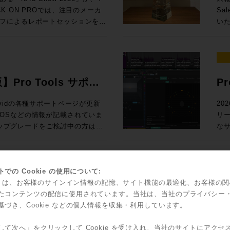
Ge
 参加申し込みはコ
た
ack SoundGridユーザー向けの
67,6
 ON PROでは、注目のメーカ
Sa
N PRO
2
測とい
入！ Rock oN eStoreで見積もり&購入！ ＊Rock oN Lin
フによるレポートセッションを実
いた
スタディで見る、現場実装 世界初！
ス
24
Se
さい！ 導入前にデモのお問い合
ジ
んとラスベガ
（OTOBACO） Studio DMI
課題を
RO /
Liv
NUGEN 
SSL System-T技術を活用した新
れて
360 Reality Audioワークショ
PRO） 大手レコーディングスタジ
S ブース番号：B-35 皆様のご来場、お待ちしております！
て発表
2026年5月12日（火）10時〜7
ル
、AI・自動化技術、リモートプロダ
介
器
SM
Di
PによるIPプロダクションの最前線ま
そ
世界で音響設計！ 〜第十四回 吸音材
ク
ション
よる即戦力のスタンダードセット ・
測
ィアテクノロジートレンドを、参加
発表
を
版】Pro Tools サポー
P
Fairlight
925,000（税込） ・IONIC 24 通
ポ
お届けします。放送・配信・ポス
ジア
RON 激動の10年と「音いじ」300
して
オー
,585,000（税込）→セール価格：
のクオリ
ラ
て、次の設備投資やワークフロー
だ
Sa
い、Avidの各種サポートページが更新
20
たソ
の技
問できなかった方も、今の世界で
ア
ltimedia / WAVES / NEUMANN
立つべく
OSなどの情報が記載されていま
リ
表
ock oN Line eStoreにてビジネ
ー
効率的にキャッチアップいただけ
Au
SCFEDイ
アダ
のアップグレードをご検討中の方はご
なサ
ー
能になりました！ 人気の
析
 After
とでご
の粋
ロードが可能です
てい
2outのステージボックスによる中小規模
体
（火） 開場13:00 、セッション
ポートはこち
Po
ーサライズ/インストール、新機能
ク
フ
聞
京都渋谷区神南1-8-18 クオリア神南
ィ
ー
対応
で
00（税込） 通常合計
ッド
込方法：お申込フォームより事前登
愛
ッ
に更新され、日本語版も順次追加
ど
での Cookie の使用について:
に
込) ROCK ON PRO
瞭
ス
ントもダウンロードできます。
機能
kie は、お客様のサインイン情報の記憶、サイト機能の最適化、お客様の
ィックで確認
idからスペシャルなオフ
S
要な
す。
olsを動作させるための基本的なマシンス
ッ
たコンテンツの配信に使用されています。当社は、当社のプライバシー
Sales Depa
ジネス会員アカウントを作成でお見積り作
ご
こへ向かう？ 〜NAB 2026での
ブ
で
の効率ア
基づき、Cookie などの個人情報を収集・利用しています。
ソールの
ャルなオファーがなんと！3連発で
FL
4:15 私にとって、3
て
ジョンと、macOS/Windowsの対応
Too
Co
Re
る定番プラグインのライブミックス
した。もちろん、継続的に業界へ
ございましたら、下記コンタクト
ィオ環境へ提
ライセ
して次へ」をクリックして Cookie を受け入れ、当社のサイトにアクセ
そし