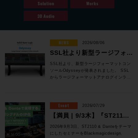
Solution
Works
3D Audio
NEWS
2026/08/06
SSL社より新型ラージフォー
マットコンソールOdyssey
SSL社より、新型ラージフォーマットコン
ソールOdysseyが発表されました。 SSL
が発表！
からラージフォーマットアナログインライ
ンコンソールが新たに登場するのは、2006
年に発表されたDualityコンソールからなん
と20年ぶり！同社ORACLEアナログコンソ
ールで確立したActiveAnalogueテクノロジ
Event
2026/07/29
ーを中核とし、24chから96chまでのシス
【満員 | 9/3木】『ST2110
テムに対応するスタジオコンソールです。
Oracleで完成したActiveAnalogueテクノ
& Danteで実現する、映像・
2026年9月3日、ST2110 & Danteをテーマ
ロジーを採用 SSLの新たなラージフォーマ
にしたセミナーをBlackmagicdesign、
音響シグナルのIP化』