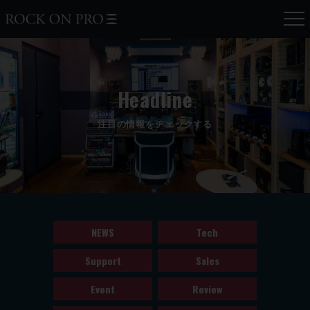
Headline
注目の情報をチェックする
NEWS
Tech
Support
Sales
Event
Review