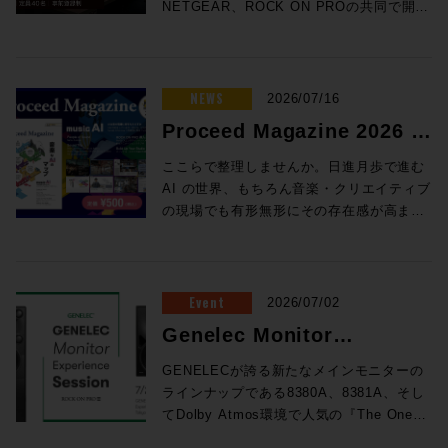
ットコンソール「Odyssey」には、昨年発
NETGEAR、ROCK ON PROの共同で開催
表されたORACLEアナログコンソールで確
Blackmagic Design x
します！ ST2110・Danteを活用した映
立された独自技術「ActiveAnalogue」が採
像・音響シグナルのIP化をテーマに、シス
NETGEAR x ROCK ON
用されている。これにより、信号経路に一
テム構成から実機デモまで、実践的なソリ
切のAD/DA変換を伴わないフルアナログ回
PRO ソリューションセミナ
ューションをご紹介。 放送局の次世代基盤
NEWS
2026/07/16
路でありながら、各種設定を一瞬でリコー
として着実に広まりをみせるST2110をベ
ー開催
Proceed Magazine 2026 販
ルすることができ、伝統的で妥協のないサ
ースに、Danteシステムとの連携までを実
ウンドクオリティと現代のニーズに適う利
際にご体験できる絶好の機会、ぜひご参加
売開始！ 特集：music AI
ここらで整理しませんか。日進月歩で進む
便性を両立することを可能にしている。 ・
ください！ トピックス ★ST2110・
AI の世界、もちろん音楽・クリエイティブ
全CHへのダイナミクスの搭載 ・ラージ＆
Danteを活用したIPシステムの基礎知識↓映
の現場でも有形無形にその存在感が高まっ
スモールのダブルフェーダーを搭載 ・高度
像・音響シグナルIP化の実践例
ています。活用についてもどのようなアプ
なセッションリコール ・DAWコントロー
★Blackmagic Design ✕ NETGEARによ
ローチを行うのが良いのか試行錯誤も多い
ルの統合 ・SL9000コンソールから引き継
るソリューション構成 ★ROCK ON
ところ。そこで、、、一旦ここらで整理し
がれる SSL Super Analogue サーキット
PROによるシステム設計の考え方 ★3社
ませんか、あふれる情報を取りまとめてみ
Event
2026/07/02
に基づいた回路構成 24フェーダーから96
連携によるデモンストレーション 開催概要
ましょう、というのが今回のProceed
フェーダーまで、柔軟な構成が可能
Genelec Monitor
◎日時：2026年9月3日（木）16:00~19:00
Magazineです。整理している間にも刻々
Odysseyは ・チャンネルラック ・センタ
◎場所：ネットギアジャパン セミナールー
と状況は変わりそうですが、世相の移り変
Experience Session 2026
GENELECが誇る新たなメインモニターの
ーセクションラック ・コントロールサーフ
ム 東京都中央区京橋3-7-5 近鉄京
わりを考える良きタイミングでもありま
ラインナップである8380A、8381A、そし
ェイス の３つから構成される。 チェンネ
開催！
橋スクエア 12F（Google Map） ◎定員：
す。他にも、Sound Tripはロンドンのミュ
てDolby Atmos環境で人気の『The One』
ルラックは1台で24ch分の信号を処理す
40名 事前予約制 ◎参加費：無料 満員御
ージックシーンを支えてきた３つのスタジ
シリーズ・8341Aをじっくり体験できる試
る。プリアンプ、ダイナミクス、EQをは
礼！申し込みは締め切りました。 タイムテ