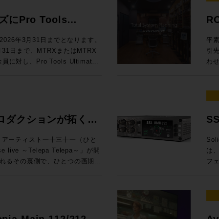
効な
◉定員：各回15名 お
料
ドに定評があるDADが提供する
To
ても、大変興味深い内容となって
製品にしない ELE
Au
.1.4、7.1.4、9.1.4バスに
ム：
ンロ
Mixing En
員：30名 Day2：7/8（水）は懇親
は一線を画するサウンドクオリティ
M
え
スクリプ
Pro Tools
R
Rack SoundGridシステムと
Au
Li
で
19
512という巨大なマトリクスルーティ
グ
ームをご利用ください。 トー
EL
= 
します。 講師：山口哲
ニタ
問い
ル
するプロモーションが開
しい
るDADmanに標準対応してお
うだ。 UIも全面刷新され、3D・アニ
楽感動を伝える感性・技術への深
フ
での
026年3月31日までとなります。
平素
ンテグレーション MI事業部
第4世
自
と
るスペックを有するほか、16x16アナ
プ
オ協会（JAPRS） 日時：2026
ラ
プロファ
3月31日まで、MTRXまたはMTRX
引
SLコンソールの方向性」 16:15〜
代
楽体験を提供し
（※
ら様々な機能にアクセスできるな
能
開演 会場：東京ウィメンズプラザホー
イ
Ca
し、Pro Tools Ultimate
わ
校
Audioクリ
※
い設計となっています。 本プ
語対応も実現した
区神宮前5−53−67 東京ウ
ない関
定。
モーションを実施中！ 対象
だき
してSystem T V4.3ソフトウェア
い
Vi
ご
erbolt 3インターフェイス機能を追
イン
 （※学生・未成年は無料） 申込方
帯
年 
ィベートした方は、Avidアカウ
をいた
汎用OnPremサーバーで展開できる
た
順
RX StudioをPro Toolsの
Re
さい。
が
¥60,0
wnloaded”（まだダウンロードされてい
(月
d Control)プロトコルによる外部
再
き
by Atmos外部レンダラーのI/Oと
パ
純
金) ¥1
ltimate永続ライセンスがデポジッ
場合
されていたFlypack Tourの紹
制
変
ニメ制作でDubber Pro
DAWを
う
ご
ングで有効化することが可能で
りい
ロダクションが拓く、
S
運
は
インI/Oのアップグレードとして
Z
って
360V
ィが全く
様
としても活用できるプロモーショ
音
融
可能性。
イ
htt
万円相当）が付属するこの機会を是非ご活
KYOにて、アーティスト一十三十一（ひと
Sol
介 GeG 現在までにプロデュースした楽曲の総ストーリミング数は10億回
は
が一段と高まっ
れ
pro
Live & SMPTE-2110IP対応製
live ～Telepa Telepa～」が開
は、
超
デ
セプ
htt
を無償提供 実施期間：2025/8/1～
れるその裏側で、ひとつの画期的
フ
ー
らの乗り換えで、 MTRX II &
録
年
htt
降、プロモ期間中に対象インターフェイ
E-2110 100Gイーサネットにネイテ
HKテクノロジーズが中心となり
向上さ
Ge
（税別）を割引いてご提供します。
期、
大した。 日進月歩で進化する
ティベートが完了された方 配布方
郡も紹介させていただきます。
クションによるイマーシブオーデ
旬、
ブ
税込¥1,089,000（税別：
ー
化
ト ※本プロモーションは世界各国
会場、中継車、ミキシングスタジ
ス
動範囲は
¥357,720（税別：¥325,200）
のマイ
指す
か月お待ちいただく場合がござい
当日は日本法人スタッフも登壇いたしま
れまで実現が困難だった場所でのイ
多チ
悠
315,200） →プロモーション価格：
え
ク
せる可能性を探るというものだ。
接続
つ
opia Main 112/212 /
Av
ラッ