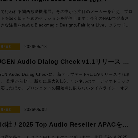
sion 2026 開催日時： 2026年7月23日（木） 11:00 / 13:00 / 14:30
16:00 / 17:30 会場：GENELEC エクスペリエンス・センター Tokyo
阪で行われる関西放送機器展。その中から注目のメーカーを迎え、プロ
都港区赤坂2-22-21 参加費用：無料 参加申込方法：お申込フォーム
クトを深く知るためのセッションを開催します！今年のNABで発表さ
事前登録をお願いいたします。 定員：各回5名 ◎セッションのご案
きな注目を集めたBlackmagic DesignのFairlight Live。クラウドミ
シング対応、新しいコントロールサーフェスなど新機能を積極的に発表
センター Tokyoのステレオ・ルーム、イマーシブ・ルームの2フロア
Solid State LogicのSystem-T。昨年より大きな注目を集める高度な
使った試聴会となります。ステレオ・ルームでは8380Aをご試聴いただ
Mを搭載したファイルサーバーELEMENTS。Blackmagic Design
NEWS
2026/05/13
イマーシブ・ルームでは8381A、8341AでのDolby Atmosシステムを
vinciのスペシャリストを迎え実践的な実機でのハンズオン。展示会会
いただくセッションとなっております。 開催時間：2026年7月23
ではゆっくり聞けない最新の情報も、しっかりと聞くことができるまた
GEN Audio Dialog Check v1.1リリース &
）11:00 / 13:00 / 14:30 / 16:00 / 17:30 ※各回お申込順に5名様限
ないチャンス。夜の時間にゆっくりとプロダクトについて語り合いまし
念特価!
Fairlight Live Audio Panel
GEN Audio Dialog Checkに、新アップデートv1.1がリリースされま
mos） 【試聴可能ソース】CD、DVD、Blu-ray Disc の持参、Apple
！ ■Future Tech Night 2026 Osaka! 開催日時：
。 登場から1年、新たに最大9.1.6チャンネルのオーディオトラック
および Apple TV 4K ●ステレオ・ルーム 【当日設置のモニター】
y1：2026年7月7日（火） 開場18:00 、セッション18:30~20:15
対応したほか、プロジェクトの開始点に依らないタイムライン・オフセ
80A 【試聴ソース】WAV ファイル、CD、レコードの持参、Apple
y2：2026年7月8日（水） 開場18:00 、セッション18:30~19:15 懇親
も追加となります。 このアップデートを記念して、期間限定で
Spotify、Audirvāna ●Guide 浅田陽介（株式会社ジェネレック
9:30〜 会場：Rock oN UMEDA店内 セミナースペース 大阪府大阪
6,000割引の特別価格プロモーションも実施！ 放送、映画、ゲーム、
・ビジュアルの専門媒体の編集長や、世界中の専
区芝田 1 丁目 4-14 芝田町ビル 6F 参加費用：無料 参加申込方法：
トリーミングなどあらゆるコンテンツの要であるダイアログの明瞭度を
NEWS
2026/05/08
体が集まって組織されるEISA（Expert Image and Sound
込フォームより事前登録をお願いいたします。 定員：30名 Day2：
に判断できるこのツール、気になっていた方はお見逃しなく。 ☆プ
sociation）の日本メンバーを担当。世界中のスピーカー・ブランドの
水）は懇親会「Meat The Future」開催!! Day2の19:30からは懇親
ーション概要☆ 内容：Dialog Checkが16,000円割引（100ドル相
id社 / 2025 Top Audio Reseller APACを受
ウンドを体験し、スピーカーの構造や素材、補正にまつわるさまざまな
Meat The Future」を開催！肉肉しくも環境にやさしいZERO Waste
の50,050円（税込）で提供 期間：2026年5月12日（火）10時〜6月
をプロ / HiFi問わず日本のユーザーへ紹介してきた。その過程で
親会を開催します！「Meet」かつ「Meat」なひとときをお過ごしい
しました！
まで NUGEN Audio / Dialog Check 通常価格(税込)：￥
は寝て待て、とはよく申したものでございます。先日「Avid 2025