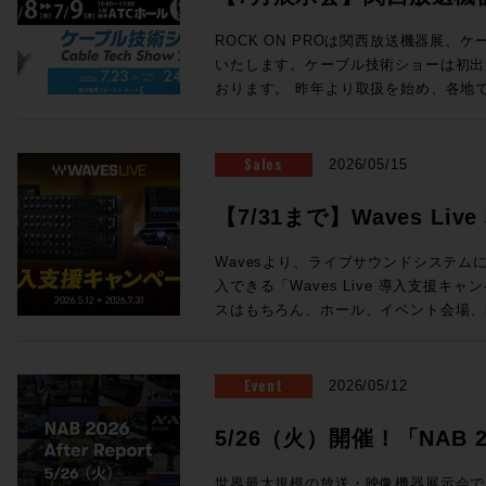
ェイス の３つから構成される。 チェンネルラックは1台で24ch分の信号
ン氏の新スタジオをレポートなど、充実
を処理する。プリアンプ、ダイナミクス
ョーに出展します
Proceed Magazine 2026 特集：music AI 音楽な、AIの、マッ
ROCK ON PROは関西放送機器展、
ロセッシングがこの1台に凝縮されており
近、衝撃的な体験しましたか？最近しま
いたします。ケーブル技術ショーは初出
接続が可能となっている。 センターセ
実のところ生成AIについてはナナメな
おります。 昨年より取扱を始め、各地で唯一無二の注目を集めている
ーフェイスでも1台が必要になり、モニ
なら、別にAIにやってもらわなくても
ELEMENTSメディアサーバーを実機
どのアナログプロセッシングが搭載されている。 Odysse
てゆーか全然その方がイイし、とか言っ
ドの魅力まで持ち合わせ、現場のワーク
サーフェイスは、センターセクションとC
思春期でしたがそれも卒業です。いまや
未来のストレージをご体感ください！また
Sales
2026/05/15
る。 Channelセクションは１ベイ＝8フェーダーの仕様で、最小24フェー
らず、アセットの管理に至るまで2次元
ケーションを連携させたROCK ON P
ダー+センター8フェーダー（３ベイ+
は、もはやAIを「従えて」行うべき事
ションも展示いたします。 大阪・東京をはじめ、全国の皆さまとお会い
【7/31まで】Waves L
ことができ、最大96フェーダー+セン
Proceed Magazineでは、海外の
できる貴重な機会です。製品に関するご
まさに待望と言える、SSL新型アナロ
方向に向かっているのか「いまの音楽な
開催！
例のご紹介や個別のご提案など、会場ス
Wavesより、ライブサウンドシステムにW
「Odyssey」。価格・納期につきま
取り入れたもの、未来にやってくるもの
お気軽にROCK ON PROブースへお立ち寄りくださ
入できる「Waves Live 導入支援キャンペー
相談となります。下記お問い合わせフォ
らを見据える航海図です。さぁ、まいりまし
送機器展 ＞＞ 事前来場登録制：公式サイト（h
スはもちろん、ホール、イベント会場、
ご相談ください！
Proceed Magazine 2026 全132
osaka.co.jp/kbe/） 期間：2026年7月8日(水)・9日(木) 場所：大阪南港
設備音響など、さまざまなライブサウンドの
発行：株式会社メディア・インテグレーション ◎SAMPLE
ATCホール（大阪市住之江区南港北2-1-10） ☆ROCK ON 
システム。12ライン出力と内臓DSPサ
ックで拡大表示) ◎Contents ★People of Sound / Natsu Summer ★特
ELEMENTS ブース番号：58 同時開催! Future Tech Night 2026 Osaka
ンワンで搭載した64チャンネルミキサーeMot
Event
2026/05/12
集：音楽のAIなマップ 〜AIは音の現
関西放送機器展の前日と1日目の夜、Rock
わせたステージボックスのセットなど、
しているか / 音とAI、5つの技術カテゴリ
展する注目のメーカーを迎え、プロダク
Wavesの定番プラグインが導入できるスペシ
5/26（火）開催！「NAB 202
に見る「いまどこにいるか」 ★Sound Trip Bob Clearmountain @Los
セッションを開催します！ NABでも注目を集めたBlackmagic Designの
の特別セットは以下3種類！ ・eMotion 
Angels Abbey Road Studios / British 
Fairlight Live、Solid State Log
Report」！
ジボックスセット ・Yamaha DM7ユーザ
世界最大規模の放送・映像機器展示会である「