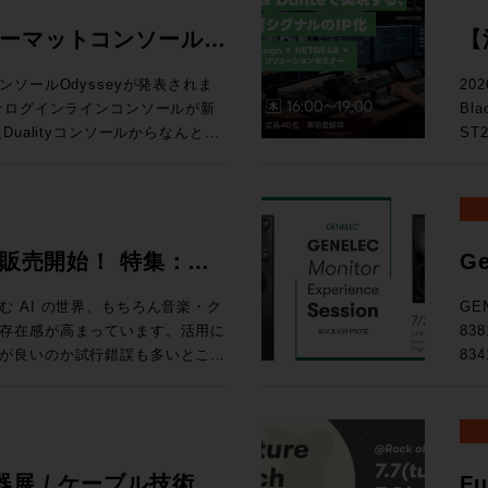
ォーマットコンソール
【
る
ソールOdysseyが発表されま
20
Bl
D
ualityコンソールからなんと20
ST
ー
確立したActiveAnalogueテ
テム
chまでのシステムに対応するスタジ
の次
ス
い！ トピックス ★ST2110・Danteを活用したIPシス
ルで確立された独自技術
映像
026 販売開始！ 特集：
Ge
ている。これにより、信号経路に一切の
によ
開
路でありながら、各種設定を一瞬
え方 
 AI の世界、もちろん音楽・ク
GE
協のないサウンドクオリティと現
9月
存在感が高まっています。活用に
83
を可能にしている。 ・全CHへの
東京
が良いのか試行錯誤も多いとこ
83
ルのダブルフェーダーを搭載 ・高
◎定員
せんか、あふれる情報を取りまと
Expe
ールの統合 ・SL9000コンソー
りました。 タイムテーブ
d Magazineです。整理してい
名
logue サーキットに基づいた回路構
るこ
、世相の移り変わりを考える良き
た。
い
d Tripはロンドンのミュージッ
GE
ョンラック ・コントロールサーフ
.A.からはボブ・クリアマウンテ
品、そし
展 / ケーブル技術シ
Fu