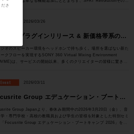
のリリースは単なる機能追加にとどまらず、SPAT Revolutionそのも
ーと極限の精度を両立した、新世代の3ウェイ・ミッドフィールドモニ
標準MPEG-Hに対応 （Pro Tools StudioおよびUltimateのみ） 国内
くださ
OnPremサーバーで展開できるVTE(仮想エンジン)、OSC(Open
の役割を再定義してしまうかのような画期的な内容。マルチメディア録
ー。独自開発の最新同軸ドライバー「MDC™」がピンポイントの正確
次世代放送向け規格として2027年からの本格導入が進行中のMPEG-
und Control)プロトコルによる外部との連携の強化、TCA Flypackお
/再生機能、ADMインポートやオブジェクト・アニメーション、外部同
音像定位と厳格な位相特性を実現。さらに、強靭な15インチ・ウーフ
。従来のステレオに加え、複数のオプショントラックを持つことが可能
示されていたFlypack Tourの紹介を行います。 >>>SSL JAPAN /
、AUXセンド、そして全面刷新されたUIと専用プラグインなど、現場
NEWS
2026/03/26
ーと新設計のトライアングル型ダクトにより、大音量時でも歪みのない
、イマーシブミックスの再生に対応するほか、ダイアログトラックの強
に直結した機能が一挙に実装された。 ●メーカーHPはこちら マル
リーンで包み込むような重低音を再生します。GLM™キャリブレーシ
や多言語放送などのインタラクティブ放送にも対応することができる。
に変換できるオーディオインターフェイス・フォーマットコンバーター
メディア録音/再生とADMインポートで、コンテンツ統合の壁を突破
60VME プラグインリリース & 新価格帯系のお
ン技術にも対応し、部屋の音響特性に合わせた完璧な補正が可能。プロ
o Toolsユーザーに身近なところで言えば、すでにSONY 360 Reallity
Tour：TCA(テンペストコントロールア
AT Revolution 26.04の最大の目玉機能が、新搭載された「マルチメデ
タジオのミキシングやマスタリングはもちろん、色付けのない「真実の
dioのコンテナファイルとして使用されている規格だ。 Pro Tools
らせ
リ)にオンライン機能が追加され、汎用PCにインストールすることでコ
録音/再生（MultiMedia Recording and Playback）」だ。これまで
タジオのスピーカー環境をヘッドホンで持ち歩く。場所を選ばない新た
ウンド」を追求するハイエンドなホームリスニング環境にも最適な最高
6.4では、Pro Tools StudioおよびUltimateに、Fraunhofer IIS 社が
ソールレスでのルーティングや信号処理が行えます。NABで展示され
AT Revolutionはリアルタイムの空間音響エンジンとして機能してきた
ークフローを実現するSONY 360 Virtual Mixing Environment
41A（Dolby Atmos） SAM™ スタジオ・モニター
したMPEG-H Rendererプラグインが無償で付属しており、Pro
た「Tour」はフェーダーパネルBoxの内部に8ch Mic/Line Inと4ch
今バージョンではSPAT Revolutionに直接録音・再生することが可能
60VME)は、サービスの開始以来、多くのクリエイターの皆様に驚きと
he Ones」シリーズの8341APと7370Aによる7.1.4chのDolby Atmos
olsから直接イマーシブ・コンテンツのモニタリングやディストリビュ
ne Out、Network Switchを内蔵したオールインワン仕様のFlypackで
なり、事前制作されたマルチトラック・コンテンツとライブ・オブジェ
えいただいています。 この度、さらに導入・活用の幅を広げる
聴環境。調整された空間と、GLM™による完璧なキャリブレーション
をすることができる。 MPEG-H Audioの詳細はこちら
のサーフェスから
ト・ミキシングを、単一のプラットフォームでシームレスに管理できる
新機能の追加」および「新価格体系」についてご案内いたします。
融合し、プロの制作基準を満たす「正解の音」と、圧倒的な没入感のイ
ofer IIS）>> Dolby ヘッドフォン・パーソナライゼーション機
セスしてフル機能のミキシングを行える新しい構成です。 ●System
うになった。空間音響エンジンとしての枠を超え、イマーシブ・コンテ
Eプラグイン 登場 これまでスタンドアロンアプリで行っていたレ
Event
2026/03/11
ーシブ・サウンドを同時に体験できる、まさに音響の未来を体現したシ
ro Tools StudioおよびUltimateのみ） この機能は、ユーザー個人
新ソフトウェアV4.3はST2110 I/Fへの対応など新しい機能強化が図
制作・再生のハブへと進化とも捉えることができそうだ。 さらに、
リング処理が、ついにDAW内で行えるようになります。 ◎DAW内で
テム。次世代のイマーシブ制作において、最適解のひとつを提示する環
部伝達関数を用いてヘッドホンでのDolby Atmosモニターの精度を
講師：澤向琢 氏 ソリッド・ステート・ロジック・ジャパ
M（Audio Definition Model）インポート機能の追加により、DAWで
AAX / VST3 / AU フォーマットに対応。 ◎スムーズな切り替え：
ocusrite Group エデュケーション・ブートキ
募集要項 ■Genelec Monitor Experience Session
させる。ユーザーがスマートフォンのカメラとSonarworks社の無料
 システム事業部 SSLジャパンでラージフォーマット・デジタ
したDolby Atmos® ADM-WAVをSPAT Revolution内に直接取り込
ーディオデバイスを変更することなく、制作中のDAW内で即座にVME
6 開催日時： 2026年7月23日（木） 11:00 / 13:00 / 14:30 / 16:00 /
イルアプリSoundID Toolsを使って作成したパーソナライズ・プロフ
ールの技術サポートを担当 ◎Day2：Session1「ELEMENTS
、任意の空間にリアルタイムで再レンダリングすることが可能に。ステ
ンプ 2026 開催
グが可能です。 ◎マルチアウト対応：複数トラックに別々の
cusrite Group Japanより、春休み期間中の2026年3月20日（金）、音
:30 会場：GENELEC エクスペリエンス・センター Tokyo 東京都港区
ルをPro Toolsに読み込ませて使用する。 自分自身の頭部伝達関数に
Blackmagic Davinciが生み出すワークフロー」 7/8（水）18:30〜
の分割やオートメーションの再構築といった手間のかかる作業は不要に
ロファイルを立ち上げるなど、プラグインならではの柔軟な運用が可能
大学・専門学校・高校の教職員および学生の皆様を対象とした特別セミ
2-22-21 参加費用：無料 参加申込方法：お申込フォームより事前登
じたバイノーラル環境を構築することができるため、より精密なイマー
kmagic Davinciを組み合
るため、イベント現場においても制作意図を損なうことなく準備時間を
利用いただけます。 ※2025年
「Focusrite Group エデュケーション・ブートキャンプ 2026」を開
願いいたします。 定員：各回5名 【ご注意事項】 ※当日は、ご来
キシングをおこなうことができるだろう。 SoundID Toolsの詳細
せることでどのようなワークフローが生まれるのか？単純にファイルシ
幅に削減できる。これらの機能はいずれも「コンテンツ制作から再生ま
月以前にご購入いただいた方は、次回のプロファイル更新時よりご利用
教育現場では「機材の老朽化」「AoIPへの対応」
者様向けの駐車場の用意はございません。公共交通機関でのご来場、も
ら（Sonarworks社WEBサイト）>> トラックピン（トラックの固
だけではないELEMENTSが持つ、MAM、Workflow automation機能
SPAT一つで完結させる」というビジョンを具現化するものだ。 オブ
【動作環境・対応DAW】 OS: macOS 11.7.10以上 /