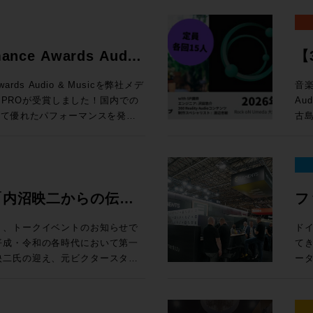
かし、Avidのオーディオ製品
「
し
ンピュータ再起動とともに最初に
定） 編集ウィンドウ上部の「ピントラックエリア」に、
と
ようなリアルタイムに操作するこ
ジ
Windows 10以上 
応できるよう開発をリード、その
クリプション（新規）製品が20%オフ
す。
ク
率
。Avid専用プロトコルである
飛躍的に拡大 空間
Pro:
ています。サウンド、音楽、そし
新
ールする前に設定すべき諸項目に関するガ
連
す。
ーティ製のサーフェスと比較して、
Re
※1
たるキャリアであり、生涯におけ
e eStoreで
で
る
mance Awards Audio
【3
Dav
ーコントロールを実現します。
ト
新価格「マ
案します。 開催概要 日時： 
15 Sequoia 対応状況 (既知の不具合)
セ
HP 講師：田巻源太 氏 株式会社インターセプター 編集技師/カラリスト
ますが、Avid Dockと組み合わ
か
ス
!
ク
loud MX, SuperRack
e eStoreで
付開
・サポートと互換性 システム要件、対応す
お
Awards Audio & Musicを弊社メデ
音楽
1
型コンソールのように使用するこ
ド
面
otion LV1
B
ドへのリンクまで、Pro Tools
機
N PROが受賞しました！国内での
Au
め
めとした各種機能を追加できる
ル
得なプラン
千台の出荷実績を記録したWaves初
e eStoreで
様 参加
は、Pro
グイ
いて優れたパフォーマンスを発揮
古島
た、
すすめです。ソフトウェアと異なり
ルを実現する。 
ル 
機能をご紹介します。昨年11月
上、お申し
スタジオシステム設計を承っておりま
の追加機能 上記以外に
を評価をいただいての受賞となり
Au
定
種、新規ユーザーから、天板の割
ド）
マル
トでは、ソフトウェア的なアップデ
ock oN Line
ーマ 1. 学校向けDanteシステムの構築とメリット Audin
討の方は、ぜひ一度弊社へご相談
さ
ー渡
ープの
ロフェッショナルまで、導入・乗り換
方
¥40,000（
H数が64CHから80CHに、出力
まや
ス
る中核を担っているのは周知の事
了後
い
OLS
が
モ
売後も機能の拡張と改良を続けて
ock oN Line
Fo
・M
ただけたのは、ひとえに皆様のご
Re
冨
さ
ン料金が加算
ク
チ・
礼申し上げます。今後も皆様のク
術に
機
ools MTRX
ェ
”「内沼映二からの伝
フ
タジ
、NDIまたはDanteの信号を地
e eStoreで
す。 2. イマーシブ（7.1.4ch）環境の体験 ADAM Aud
Pla
となるよう、情報発信からサポー
En
監
 Module： ¥135,080（税込）
ィ
イルま
なWaves Cloud MXミキ
ーカ
性・技術への深堀〜”
E
追
ます。今後ともメディア・インテ
時：202
集）
¥92,290（税込） 通常合計
体で
り、トークイベントのお知らせで
ド
ァイ
線を用意すれば低遅延でモニタリ
ア含むシステム構築のご相談は
ー
ミ
をご愛顧いただけますようお願い申
14
カラリスト）、
,100（税込） ROCK ON
は
てき
心
¥20,000（
 MXは大規模国際スポーツ大会の生
ー
プ
15:3
開催
担える
映二氏の迎え、元ビクタースタジ
ー
込
ools-2025-10-support/
3.
ク
大阪府
18
reにてビジネス会員アカウントを作成でお
UI・
の音楽制作への向き合い方やこれ
EL
る場合
Wavesだけではなくサードパーティー製の
La
ラ
込
18
26
グエンジ
性
プシ
キャスト・ミキシングで利用可能に
授
Pr
回
ペー
に位置するMTRX Studio。極
グ
る学生の方はもちろんのこと、レ
一つ
Sa
rsive WrapperがVST3に
化のアイデ