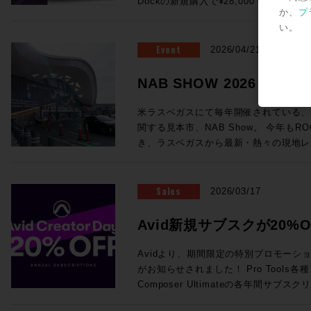
Dockの新規購入で¥28,000 OFF！ ●Promotion 2：PRO TOOLS |
が実現！ (システムにはこのほかPC、プラグインライセンス、ネットワ
浸透していっているテクノロジーもあれ
フォームよりご送信ください。
ング・システム（英語） AvidによってP
か、
プ
MTRX STUDIO IN A BOX PROMO Pr
ークハブ、Ethernetケーブルが必要です。) ・SuperRack Sound
り、この業界におけるテクノロジートレ
いるApple製コンピュータの一覧が記載されています。 
い。
お客様へ、 MTRX Thunderbolt 3モジュ
通常価格：¥105,600（税込） ・WSG-PY64 
感じさせるものとなっていました。新製
ートされるWindowsコンピュータと
センスを無償提供！ ●Promotion 3：PRO TOOLS | MTRX II DIGILINK
Event
Consoles 通常価格：¥199,100（税込） 
2026/04/21
界全体の流れ、移り変わりと行ったもの
語） AvidによってPro Toolsの動作
TRADE-IN PROMO DigiLink搭載イン
Server-C 通常価格：¥498,300（税込） ・2
ます。 講師：前田洋介 ROCK ON PRO シニア・テクノロジー・オフィ
ピュータの一覧が記載されています。 Avid YouTubeチャンネル 最新の6
はサードパーティ製)を下取りした場合、 
SoundGrid Devices 通常価格：¥1
NAB SHOW 2026レ
サー レコーディングエンジニア、PAエンジニアの現場経験を活かしプロ
本がPro Tools 2026.4で追加さ
び1枚以上のMTRXオプションカードの同時購
¥822,800（税込）→セール価格：¥605,000 (税込) ROC
ダクトスペシャリストとして様々な商品
車アイコン＞音声トラック＞日本語を選
ら随時更新中！
にオーディオ機器でハードウェアをプロ
見積り＆ご購入！>> Rock oN Line eStoreでお見積り＆ご購入！>> ＊
米ラスベガスにて毎年開催されている、
いる。映画音楽などの現場経験から、映
されます。 EUCON関連 EUCON 互換性 EUCON各バージョンとPro
てきて、なんだか盛り上がっちゃいます
Rock oN Line eStoreにてビジ
関する見本市、NAB Show。 今年もRO
改善、現場で培った音の感性、実体験に
Tools各バージョンの対応OSを調べられます。 Avid S4 / 
ンをまとめて皆様にご案内です、それぞ
が可能になりました！ お手持ちのシステムをフル活用する架け橋に！
き、ラスベガスから最新・熱々の現地レ
テム構築を行っている。 ◎Session2「Pro Tools NABアップデート概
EUCON 製品ガイド その他のAvid製品との互換性 Pro Tools ビデオ・ペ
ださい！ ●Promotion 1：AVID S1 AND DOCK PROMO ＊iPadは別売
YAMAHA DM7シリーズをSoundGr
Blackmagic Designが発表した大注目のラ
要」 14:25〜15:10 NAB 2026におけるAvid Audioの最新アップデート情
リフェラル Pro Toolsが対応するA
となります。 ●Avid S1：6/30（火）まで¥28,000 OFF！ 通常
・WSG-PY64 I/O Card for Yamah
や、SSL今回の目玉であるSystem-T
報をご紹介！Pro ToolsおよびEUCON
マッチングが一覧できます。 Pro Tools と Media Composer を同一のシ
¥229,900（税込）→プロモーション価格：
¥199,100（税込）→セール価格：¥154,000 (税込) ROC
Package」、最新のAIメーカーから
Sales
え、Pro Toolsとのシームレスな連
2026/03/17
ステムに混在させる際の注意点 ビデオ・サテライト および サテライト・
PROでお見積り＆ご購入！>> Rock oN Line eStoreでお見積り＆ご購入
見積り＆ご購入！>> Rock oN Line eStoreでお見積り＆ご購入！>> ＊
など、実機の写真と共に最速紹介していきます！ 以下のNAB
効率化・強化するサードパーティ製ソフト
リンク システム要件 サテライト・リ
>> ＊Rock oN Line eStore
Rock oN Line eStoreにてビジ
めページより、会期中は毎日更新！ぜひご覧
師：ダニエル・ラヴェル 氏 Avid Tech
Avid新規サブスクが20%O
オ・サテライトLEにおける、Avid推
り作成が可能になりました！ ●Avid Dock：6/30（火）まで¥28,000
が可能になりました！ 導入前のWaves Live デモのご依頼から、この特
NAB2026 SHow Repeort
ーションスペシャリスト ニュージーランド出身、東京在住 オーディオポ
Avid NEXISをPro Tools と使用する場合の必要要件 Me
OFF！ 通常¥183,700（税込）→プロモーション価格：¥152,900（税込）
Creator Daysプロモー
別セットを加えたシステム構築のご相談まで
ストプロダクションのキャリアを経て、現
Avidより、期間限定の特別プロモーション「A
Production Management (旧 Interp
ROCK ON PROでお見積り＆ご購入！>> Rock oN Line eStoreで
ださい！
ディオアプリケーションスペシャリスト
がお知らせされました！ Pro Tools各種、Sibelius各種、Media
る場合のシステム要件 Sibelius と Pro Tools を同一のシステムに混在さ
り＆ご購入>> ＊Rock oN Line e
のミキシングやサウンドデザインを手がけ、
Composer Ultimateの各年間サ
せる際の注意点 Pro Tools豆知識 Pro Toolsアップグレード・コードの登
成でお見積り作成が可能になりました！ 複数のフェーダーを同時にコ
NEC、ホンダ、トヨタ、日産、Nike
20%オフになるプロモセールです。新
録方法 Pro Tools Software Support（英語） Pro Tools 初期設定削除方
トロールするのは、フィジカルフェーダ