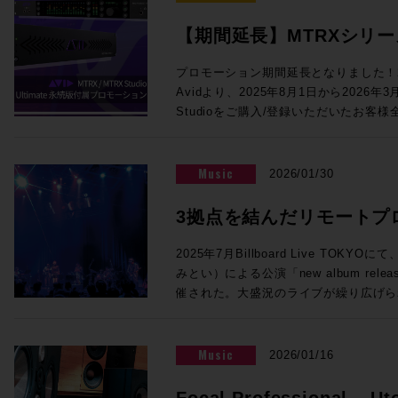
めて色付けの少ない透明感のあるサウン
コーディングに関わる多くの皆様にとっ
対応、モノラルのあらゆるVST3プラグインを5
音声処理回路により、HD I/O時代と
います。 この貴重な機会をお見逃しなく！ ご参加を希望の方は下記イベ
【期間延長】MTRXシリーズに
インサート可能になりました。従来のSuper
を提供します。64ch Dante、512x
ント概要内のリンクより、お申し込みフォ
のアプリケーションや機能の違いについても解説
Ultimate永続版が付属
ング＆モニターコントロール機能を提供す
クイベント「内沼映二からの伝言」〜音
プロモーション期間延長となりました！2
氏、佐藤翔太 氏 株式会社メディア・イ
り、Dolby Atmos制作にも対応でき
堀〜 主催：一般社団法人 日本音楽スタジ
Avidより、2025年8月1日から2026年
催！【3/31まで】
◎Session4「NAB2026で提示したS
ログI/O標準搭載、フロントパネルか
年5月2日（土）14:00開場／14:30
Studioをご購入/登録いただいたお客様全員に対
17:00 NAB2026で発表されたLive Console V6.2ソフトウェアの紹介、
ど、個人で活動するユーザーにも使いやす
ル 〒150-0001 東京都渋谷
永続ライセンスを提供するバンドル・プロ
新製品UMD192とST2110 Bridge、そ
ロモでは、このMTRX StudioにThund
ィメンズプラザB1 入場料：2,000円
MTRXインターフェイスをご購入/アクテ
で実現するST2110 I/F、AWSおよび
加するTB3モジュールがなんと無償で付属！MT
法：お申込みフォームよりお申込みくだ
ント内、「“Products Not Yet Do
VTE(仮想エンジン)、OSC(Open Soun
Music
2026/01/30
Native I/Oとして使用するもよし、Dol
ない製品）」セクションにPro Tools U
との連携の強化、TCA Flypackおよび展示
して使用するもよし、小規模な映画制作やア
トされます。ライセンスは任意のタイミ
介を行います。 講師：澤向琢 氏 ソリッド・ステート・ロジック・ジャパ
3拠点を結んだリモートプ
ToolsのI/Oとして活用するもよし。メ
す。 1台でシステムの中核となるMTRXインターフェースに、世界標準の
ン株式会社 システム事業部 SSLジャパンでラージフォーマット・デジタ
も、それ以外の箇所のクオリティアップ
イマーシブライブ配信の
ProTools Ultimate（税込¥23
ルコンソールの技術サポートを担当 ◎Session5「ブラックマジックデ
2025年7月Billboard Live TO
ンです！ ●Promotion 3：PRO TOOLS | MTRX II DIGILINK TRADE-IN
用ください！！ 概要：対象インターフェイスのご購入/アクティベートで
ザインNAB 2026アップデート Fairlight 
みとい）による公演「new album release 
PROMO ●プロモーション内容 DigiLink搭載インターフェース（Avid /
Pro Tools Ultimate永続ライセンス
品」 17:10〜17:55 NAB2026にて発表したFairlight Live、及びFairlight
催された。大盛況のライブが繰り広げら
Digidesignまたはサードパーティ製）か
2026/3/31 対象者：2025/7/1以
Live Audio Panelを中心に、SMPT
な実証実験が行われていた。株式会社N
OPカードの購入費用から¥200,000
スを購入し、Avidアカウントへのアク
ィブ対応したライブプロダクション製品
行われたその試みとは、リモートプロダ
ご購入例） ・MTRX II ベースユニット：
法：対象Avidアカウントへのデポジッ
講師：ピーター・チェンバレン 氏 ブラックマジックデザイン株式会社
ィオのライブ配信実証実験である。公演
Music
2026/01/16
¥990,000） ・MTRX II DAカード：税込
で実施のため、対象製品は納品までに数
DaVinci Resolve開発責任者 ＊
オの3拠点をIPで接続することで、こ
通常合計税込¥1,446,720（税別：¥1,
ます。 対象製品 Pro Tools | MTRX II Base 内蔵SPQ、Dante 256 Ch内
す。 【出展社展示】 >>>Avid Technology / HP Pro Tools 2026.4で
マーシブオーディオライブ配信を実現さ
Focal Professional – Ut
税込¥1,226,720（税別：¥1,115,200） ●申込方法 ・下記お問合せフォー