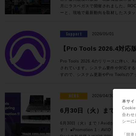
@London ★ROCK ON PRO 導入事例 IMAGICAエンタテインメントメ
を迎えての徹底解剖。ぜひ合わせてご参加ください！
SoundGridスターターセット ・SuperR
月にラスベガスで開催されました。ROCK
ディアサービス 新宿アニメーションスタジオ ★ROCK O
チラから！ ■ケーブル技術ショー 2026 ＞＞ 事前来場登録制：公式サイ
DM7用I/Oカード この夏のライブ現場はもちろん、放送局の可搬システム
ーと、現地で最新動向を取材したスタッ
Technology ELEMENTS ケース
ト（https://www.catv-f.com/top.html） 期間：2026年7月23日(木)・
としても活躍するLV1をぜひご検討くだ
施いたします！ 本セッションでは、Blackmagic Designが発表した話題
Dolby Atmos搭載の箱根ロープウェイ 音箱
日(金) 場所：東京国際フォーラム ホールE ☆ROCK ON P
わせも受付中です。 ☆プロモーション概要☆ 内容：対象のWaves Live
のライブミキサー「Fairlight Live」、
@Las Vegas "幻の島"と360度の波の音〜
ELEMENT
製品を期間限定の特別価格でご提供 期間：
システム「TCA Package」をはじめ
Support
ップ〜 ★Build Up Your Studio パーソナル・スタジオ設計の音響学 その
2026/05/01
月31日（金）予定 ◎期間限定セット 一覧 人気のLV1 Classicコンソール
クションツール、そしてAoIP / MoI
33 特別編 音響設計実践道場 1/1 の
と24in/18outのステージボックスに
で、現地で直接見てきた"いま"のメデ
を探せ! 1/10残響室を作ろう その3〜 ★Power of Music sonible
【Pro Tools 2026.4対応
eMotion LV1 Classic 通常価格：¥1,
メーカーの協力による実機展示とともに
smart:comp 3 / ROTH BART BA
常価格：¥660,000（税込） 通常合計¥2
ト情報一覧
トプロダクションに携わる皆さまにとっ
回！！ ★BrandNew iZotope / SSL / LEWITT / Softube / PositiveGrid
Pro Tools 2026.4のリリースに伴
¥2,200,000 (税込) ROCK ON PROでお見積り＆ご購入！>> Rock oN
設計のヒントとなる内容です。現地へ訪
/ United Studio Technologies IK Mu
されています。システム要件や対応する
Line eStoreでお見積り＆ご購入！>> ＊R
のテクノロジー・トレンドのポイントを
Empirical Labs / KORG / Sound Particles ★FUN FUN FUN 
すので、システム更新やPro Tools
ス会員アカウントを作成でお見積り作成が可
ます。皆さまのご参加をお待ちしております。 ■NAB2026
ベのイケイケゴーゴー探報記〜！ GIZMO MUSIC ライブミュージックの
参照ください。 Pro Tools新機能・要件 Pro Tools 2026.4 リリースノー
LV1 Classicコンソールと16in/1
Report!! 開催日時：2026年5月26日
神髄 ◎Proceed Magazineバックナンバーも好評販売中！ Proceed
ト 最新バージョンのシステム要件、オ
向けの定番セット ・eMotion LV1 Classic 通常価格：¥1,925,000（税
13:30~18:00 会場：LUSH HUB 東
Magazine 2025-2026 Proceed Magazine 2025 Proceed Magazine
などの概要が一覧できます。 Pro Tools ドキュメント マニュアルや新機
NEWS
2026/04/30
込） ・IONIC 16 通常価格：545,6
フラッツB1F 参加費用：無料 参加申
2024-2025 Proceed Magazine 2024 Proceed Magazine 2023-2024
能ガイドです。新バージョンが出るたび
本サイト
¥2,470,600（税込）→セール価格：¥2,090,000 (税
録をお願いいたします。 定員：50名 本イベントはお申し込みを締め切り
Proceed Magazine 2023 Proceed Magazine 2022-2023 Proceed
されます。過去のバージョンのドキュメ
Coo
6月30日（火）まで！Av
でお見積り＆ご購入！>> Rock oN Line eStoreでお見積り＆ご購入！>>
ました ◎タイムスケジュールのご案内 ◎セッションのご案内
Magazine 2022 Proceed Magazine 2021-2022 Proceed Magazine
Pro Tools システム要件 Pro To
合わせ
＊Rock oN Line eStoreにてビ
◎Session1「テクノロジートレンドはど
ァーが3連発！
2021 Proceed Magazine 2020-2021 Proceed Magazine 2020 Proceed
ペックなどが記載されています。 Pro Tools OS (オペレーティングシス
シーに
6月30日（火）まで！Avidからスペシ
成が可能になりました！ YAMAHA DM7でWavesプラグインが使用でき
新製品から見る次世代の制作システム〜」 13:30〜1
Magazine 2019-2020 Proceed Magazineへの広告掲載依頼や、内容に関
テム) 互換性 リスト Pro Toolsのバー
す！ ●Promotion 1：AVID S1 AND DOCK PROMO Avid S1、または
るスペシャルセット。 DSP処理によ
年ぶりのNABでの変化は大きなもので
するお問い合わせ、ご意見・ご感想など
表です。 Pro ToolsでサポートされるAppleコンピュータとオペレーティ
「同意