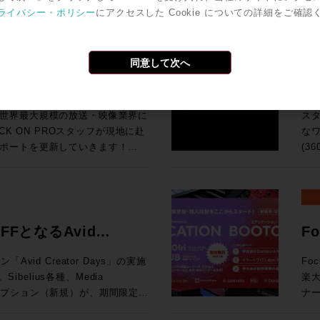
今回
ば、下火になっているものもあ
ワ
ro Toolsの動作検証が実施されて
号化
ライバシー・ポリシー
にアクセスした Cookie についての詳細をご確認
汎用
o Tools | MTRX Studio購入する
の
Grid
ンドの移り変わりの早さを改めて
タ
Pro Toolsでサポ
でも
So
ールとPro Tools Studio永続ライ
音
I/O Card for Yamaha DM7
品・新情報のご紹介とともに、業
な
オペレーティング・システム（英
H
よび展
期
・SoundGrid Extreme
をダイジェストにてお伝えいたし
ァ
検証が実施されているWindowsコン
で
同意して次へ
HP ●UMD192：今春販売を開始したUMD192はUSB、MADI、Danteを相
ターフェース(Avid/Digidesignまた
の要求
U Rack Ears for Half-Rack
ク
調
互
MTRX IIベース・ユニットおよ
チ
9,800（税込） 通常合計
ポート！現地ラスベガスか
3
ョ
れた機能に関する動画です。動画右下の歯
Pr
です。 ●TCA Flypack, Flypack 
入で￥200,000割引！ 久々
SP
K ON PROでお
のデモンストレーションを行って
ス
択すると音声が日本語に自動翻訳
Au
知
プ
モーションする企画が3連発で出
ィア
世界最大規模の放送・映像業界に
ス
像と音声を繋ぐワークフロー運用
サ
202
ン
！ということで、3プロモーショ
SP
ネス会員アカウントを作成でお見積り作成
CK ON PROスタッフが現地に赴
なワ
基づく商品説明、技術解説、シス
峰の一台です。 83
S6 サポート
開発
てい
れのキャンペーン詳細をご確認く
が、
ポートを更新していきます！
(3
「T
To
Li
と
idネットワークに追加する拡張カード
イブミキサーFairlight Live
共にお迎
試
vidビデオ機器とドライバのバージョン
ーション
す。 ●μVTEはひとつのプロセッシングユニットに複数
ク
a DM7 Consoles 通常価格：
の技術を活用した新システム「TCA
「
の最新リリース（2026.4）に加
が
（Fraunh
アク
¥199,100（税込） ROCK ON
よ
K ON PROでお
リモートプロダクションツールなど
360VM
携により、制作ワークフローをさらに
マ
能 （P
Tの
ンツ
20206まと
ンダ
ウェアもご紹介します。 講
ス
ンク、ビデオ・サテライト及びビデ
の頭
られています。 
にてビジネス会員アカウントを作成でお見積
AD
ネス会員アカウントを作成でお見積り作成
ください。 >> Rock oN
完結：
nology シニアオーディオアプリケ
FFとなるAvid
F
境となっています。 
奨の構成について確認できます。
向上
ン株式会社
制作
オ
202
diaCentral |
モバ
ルコンソ
み
ション開催！
ャ
ROCK ON PROにお任せく
モニタリン
在はAvidのAPACのシニアオー
vid Creator Days」の実施
Fo
17
lay) を Pro Tools 2018以降と使用す
ァイ
x 
お見積
ム
プ
として、テレビやオンライン向け
楽
赤坂
応
19:15 高機能なMAMを持つELEMENTSとBlac
Storeにてビジネス会員アカウントを作
な
です。 ※本プラグインは追加料金なしでご
Apple、Amazon、三菱、
ブスクリプション（新規）が、期間限定で
ナー
録をお
シブミ
わ
ン
大
5
等のクライアントと、業界とのつな
年度を迎える今、このプロモーショ
催されます。 現在、
場
はこち
ェア
ーなしでは絶対になし得ないこ
でを
可能となります。 