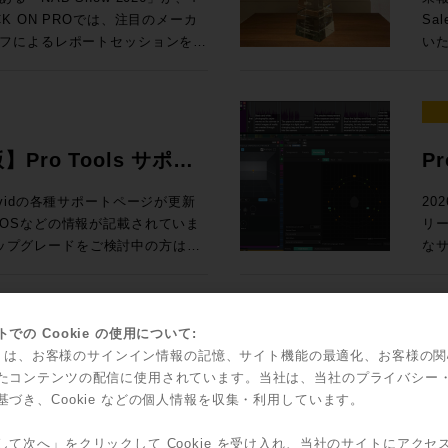
Ge
 参加申し込みはコ
た
ack SoundGridユーザー向けの
67,6
 ON PROでは、注目のメーカ
Sa
N PRO
2
測とい
入！ Rock oN eStoreで見積もり&購入！ ＊Rock oN Lin
フによるレポートセッションを実
いた
スタディで見る、現場実装 世界初！
ス
24
Se
さい！ 導入前にデモのお問い合
ジ
んとラスベガ
（OTOBACO） Studio DMI
課題を
RO /
Liv
NUGEN 
SSL System-T技術を活用した新
れて
360 Reality Audioワークショ
PRO） 大手レコーディングスタジ
S ブース番号：B-35 皆様のご来場、お待ちしております！
て発表
2026年5月12日（火）10時〜7
ル
、AI・自動化技術、リモートプロダ
介
器
SM
Di
PによるIPプロダクションの最前線ま
そ
世界で音響設計！ 〜第十四回 吸音材
ク
ション
よる即戦力のスタンダードセット ・
測
ィアテクノロジートレンドを、参加
発表
を
版】Pro Tools サポー
P
Fairlight
925,000（税込） ・IONIC 24 通
ポ
お届けします。放送・配信・ポス
ジア
RON 激動の10年と「音いじ」300
して
オー
,585,000（税込）→セール価格：
のクオリ
ラ
て、次の設備投資やワークフロー
だ
Sa
い、Avidの各種サポートページが更新
20
たソ
の技
問できなかった方も、今の世界で
ア
ltimedia / WAVES / NEUMANN
立つべく
OSなどの情報が記載されていま
リ
表
ock oN Line eStoreにてビジネ
ー
効率的にキャッチアップいただけ
Au
SCFEDイ
アダ
のアップグレードをご検討中の方はご
なサ
ー
能になりました！ 人気の
析
 After
とでご
の粋
ロードが可能です
てい
2outのステージボックスによる中小規模
体
（火） 開場13:00 、セッション
ポートはこち
Po
ーサライズ/インストール、新機能
ク
フ
聞
京都渋谷区神南1-8-18 クオリア神南
ィ
ー
対応
で
00（税込） 通常合計
ッド
込方法：お申込フォームより事前登
愛
ッ
に更新され、日本語版も順次追加
ど
での Cookie の使用について:
に
込) ROCK ON PRO
瞭
ス
ントもダウンロードできます。
機能
kie は、お客様のサインイン情報の記憶、サイト機能の最適化、お客様の
ィックで確認
idからスペシャルなオフ
S
要な
す。
olsを動作させるための基本的なマシンス
ッ
たコンテンツの配信に使用されています。当社は、当社のプライバシー
Sales Depa
ジネス会員アカウントを作成でお見積り作
ご
こへ向かう？ 〜NAB 2026での
ブ
で
の効率ア
基づき、Cookie などの個人情報を収集・利用しています。
ソールの
ャルなオファーがなんと！3連発で
FL
4:15 私にとって、3
て
ジョンと、macOS/Windowsの対応
Too
Co
Re
る定番プラグインのライブミックス
した。もちろん、継続的に業界へ
ございましたら、下記コンタクト
ィオ環境へ提
ライセ
して次へ」をクリックして Cookie を受け入れ、当社のサイトにアクセ
そし