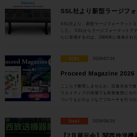
SSL社より新型ラージフ
Odysseyが発表！
SSL社より、新型ラージフォーマットコン
した。 SSLからラージフォーマットアナログインラインコンソールが新
たに登場するのは、2006年に発表されたD
年ぶり！同社ORACLEアナログコンソールで
クノロジーを中核とし、24chから96
オコンソールです。 Oracleで完成したActiveAnalogueテクノロジーを採
NEWS
2026/07/16
用 SSLの新たなラージフォーマットコンソール「Odyssey」には、昨年
発表されたORACLEアナログコンソー
Proceed Magazine 2
「ActiveAnalogue」が採用され
music AI
AD/DA変換を伴わないフルアナログ回
ここらで整理しませんか。日進月歩で進む
でリコールすることができ、伝統的で妥
リエイティブの現場でも有形無形にその
代のニーズに適う利便性を両立すること
ついてもどのようなアプローチを行うの
ダイナミクスの搭載 ・ラージ＆スモー
ろ。そこで、、、一旦ここらで整理しま
度なセッションリコール ・DAWコントロ
めてみましょう、というのが今回のProcee
ルから引き継がれる SSL Super Ana
る間にも刻々と状況は変わりそうですが
Event
2026/06/16
成 24フェーダーから96フェーダーまで、柔軟な構成が可能 Odysseyは
タイミングでもあります。他にも、Soun
・チャンネルラック ・センターセクシ
クシーンを支えてきた３つのスタジオ、L
【7月展示会】関西放送機器