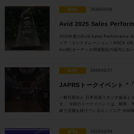
がりを維持しています。こうした経験を活
ンをぜひご活用ください。 プロモーション概要 ◎期間：2026/3/16 ～
法 未知の不具合が発生した場合に、コ
と。特にオートメーションの書き込みの
が変化するあらゆるユーザーニーズに対
2026/4/13 ◎内容：下記年間サブス
NEWS
お試しいただきたい方法です。 コンピューター最適化ガイド – Mac及び
2026/03/06
とで効率が上がる作業との相性は抜群です
成果をコミュニティにフィードバックし
対象製品 Pro Tools Ultimate 年間サブスクリプション新規 通常価格：
Windows Pro Toolsをインスト
Euconの精度はHUIの8倍。サードパ
てテクノロジーは、彼の25年以上にわ
¥92,290（税込） プロモ価格：73,832（税込） Rock oN Lin
イドです。 Pro Tools のバージョンとリリース日 Pro Tools の macOS
Avid 2025 Sales Perfor
よりスムーズでストレスのないフェーダ
るパッションとなっています。 ◎Session3「進化を続けるミキシン
購入>> Pro Tools Studio年間サブスクリプション新規 通常価格：
26 Tahoe、macOS 14 Sonoma と 
Avid S1単体でももちろん便利に使用でき
& Music を受賞しました!
グ・コンソール eMotion LV1 Classic, C
¥46,090（税込） プロモ価格：36,872（税込） Rock oN Lin
Pro Tools | Carbon システム
2025年度のAvid Sales Performance 
せることで、小型フェーダーをまるで大
Livebox、NAB 2026最新情報」 15:20〜16:05 ●Waves eM
購入>> Pro Tools Artist 年間サブスクリプション新規 通常価格：
るコンピュータ、対応OSからユーザーガイ
ィア・インテグレーション / ROCK O
とが可能に。その場合はメーターをはじ
Classic 発売後約1年以内に世界で数
¥15,290（税込） プロモ価格：12,232（税込） Rock oN Lin
| Carbonに関する情報がまとまっています。 ROCK ON PROで
Avid社オーディオ関連製品の販売にお
iPad/タブレットとの使用がさらにお
の一体型ミキシング・コンソールの最新
購入>> Media Composer Ultimate 1-Year Subscription NEW 通常価
Tools HDXシステムをはじめとした
し、広くAvid製品の普及に努めたこと
プロモ対象となることが少ないこの2機
に発表されたV16メジャーアップデー
格：¥83,270（税込） プロモ価格：66,616（税込） R
す。スタジオの新設や機器の更新をご検
ます。 賞名にもあるAudio & Musicの分野においてAvid製品は確固たる
れたArtis Mixを使い続けているプ
ートと追加ライセンスだけで、最大入力C
eStoreで購入>> Sibelius Ultimate サブスクリプション (1年) 通常価
ください。
スタンダードとなっており、制作におけ
NEWS
えのまたとないチャンスをお見逃しなく！ ●Promotion 2：PRO TO
2026/02/27
が44バスから52バスに増えるなど、発
格：¥30,690（税込） プロモ価格：24,552（税込） R
実です。このコア分野で今回の褒賞をい
| MTRX STUDIO IN A BOX PROMO ●Pro Tools | MTRX Studio購入で
います。 ●Waves Cloud MX Audio Mixer eMotion LV1 Classicとほぼ
eStoreで購入>> Sibelius Artist サブスクリプション (1年) 通常価格：
支持のおかげでございます！厚く厚く御
TB3モジュール + Pro Tools Studio無償提供！ ・Avid Pro T
JAPRSトークイベント 
同等の機能をAWSのインスタンス上で実現
¥15,290（税込） プロモ価格：12,232（税込） Rock oN Lin
リエイティブワークが一層充実したもの
Studio 価格：¥771,100（税込） ・TB3
上から受け取り、クラウド上でミックスが可能
購入>> 新たな春の到来とともに、新たな創作環境を手にいれる良い機会
言」〜音楽感動を伝える感
トに至るまで更なる邁進を続けてまいり
・Pro Tools Studio永続ライセンス：
一般社団法人 日本音楽スタジオ協会よ
サーの運用方法を解説します。高速な回
としてぜひご活用ください！ソフトウェ
グレーション並びにROCK ON PRO
¥998,470（税込）→プロモーション価格：¥771
す。 今回のトークイベントは、昭和・平成・令和の各時代において第一
開催のお知らせ
ングとオペレーションが可能なCloud
ROCK ON PROまでお気軽にどうぞ！
し上げます！
PROでお見積り＆ご購入！>> Rock oN Line eStoreでお見積り＆ご購
線で活躍を続けているエンジニア 内沼
放送でも複数使用されました。 ●Waves SuperRack LiveBox (MADI /
https://pro.miroc.co.jp/headline/pro-t
入！>> ＊Rock oN Line eSto
オ長 高田英男氏の進行のもと、内沼氏
Dante) SuperRack LiveBoxは
見積り作成が可能になりました！ フラッグシップMTRX IIの弟分とし
までのご経験を深堀りする貴重な機会です。 若手レコーディン
VST3プラグインもライブ／ブロード
て、かつてのHD Omniのようなポジション
ニアの方や将来エンジニアを目指してい
NEWS
2026/02/04
するオールインワンのプロセッサーです。Imme