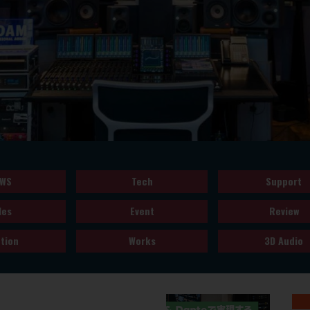
WS
Tech
Support
les
Event
Review
tion
Works
3D Audio