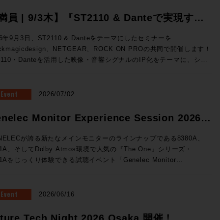
満員 | 9/3木】『ST2110 & Danteで実現す
、映像・音響シグナルのIP化』Blackmagic
26年9月3日、ST2110 & Danteをテーマにしたセミナーを
ackmagicdesign、NETGEAR、ROCK ON PROの共同で開催します！
esign x NETGEAR x ROCK ON PRO ソリュ
2110・Danteを活用した映像・音響シグナルのIP化をテーマに、シス
ションセミナー開催
構成から実機デモまで、実践的なソリューションをご紹介。 放送局
世代基盤として着実に広まりをみせるST2110をベースに、Danteシ
テムとの連携までを実際にご体験できる絶好の機会、ぜひご参加くださ
Event
2026/07/02
テムの基礎知識↓
・音響シグナルIP化の実践例 ★Blackmagic Design ✕ NETGEAR
nelec Monitor Experience Session 2026
るソリューション構成 ★ROCK ON PROによるシステム設計の考
催！
★3社連携によるデモンストレーション 開催概要 ◎日時：2026年
NELECが誇る新たなメインモニターのラインナップである8380A、
3日（木）16:00~19:00 ◎場所：ネットギアジャパン セミナールーム
81A、そしてDolby Atmos環境で人気の『The One』シリーズ・
都中央区京橋3-7-5 近鉄京橋スクエア 12F（Google Map）
41Aをじっくり体験できる試聴イベント「Genelec Monitor
：40名 事前予約制 ◎参加費：無料 満員御礼！申し込みは締め切
rience Session 2026 」を開催です！ 1セッション・1時間・各回5
ル 申し込みは締め切りました。 すぐに満員とな
様限定、しっかりとご試聴をいただけるセッションをご用意いたしまし
とも予想されるセミナーです。ST2110は気になっていたけど、、と
会場はGenelec Japan社が「最高の試聴環境を」と赤坂に設けた
Event
2026/06/16
う方もこの機会にぜひお越しください！
NELECエクスペリエンス・センターTokyo。濃厚な音体験ができる製
て空間でお待ちしております。 ■Genelec Monitor Experience
ture Tech Night 2026 Osaka 開催！