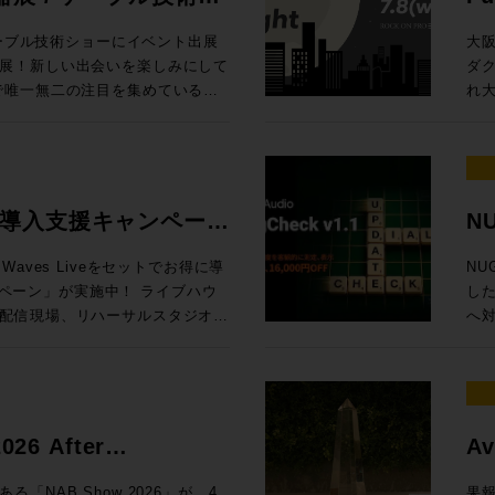
の内容でお届けします！
Ses
、EQをはじめとしたアナログプ
プ。 最
/ 
ケーブル技術ショーにイベント出展
大
最大で4台、つまり、96chまで
したよ、音楽なAIで。これまで、
東京
展！新しい出会いを楽しみにして
ダ
クションラックはどのサイズのサ
視線を送っていました。これくらい
より
れ大
タリング、バスプロセッシングな
（がんばれば）自分でできるし、っ
内 【1セッション・1時間・各回5名様限定】 Genelec エクスペリエン
展示！オンプレでありながらクラウ
キ
yコントロール
ちゃって。完全にわかりやすくAI
ス・
フローに合わせた機能を提供する
する
hannelセクションで構成され
、作曲自体や制作アシストのみな
を
、Q-SYSとオリジナルアプリ
MA
のディスプレイ内で起きること
き、
RO独自のアナウンス収録ソリュー
Da
センター）から、１ベイずつ増やす
柄と言えるでしょう。今回の
ご体験
場
ive 導入支援キャンペーン
NU
ター8フェーダーまで選択が可能。
動向も含めてテクノロジーがどのような
日（木
質問・ご相談はもちろん、導入事
と
グ・インライン・コンソール
AIマップ」を整えます。皆さんが
定 ●イマーシブ・ルーム 【当日設置のモニター】8381A、8341A（Dolby
記
タッフが丁寧に対応いたします。
ょう。 ※7/1追加情報 Blackmagic Design 
aves Liveをセットでお得に導
NU
しては仕様により都度お見積り、ご
、クリエイターが携えるべきこれ
At
い。 ■第11回 関西放
20 実機展示決定
ン」が実施中！ ライブハウ
した
ーム、または、弊社営業担当まで
ょう、bon voyage！
Music 
ttps://www.tv-
Da
配信現場、リハーサルスタジオ、
へ
ページ 定価：500円（本体価格455円）
83
Da
現場に対応するWaves Live
ット機能
 （画像クリ
Music、
PRO /
会1
ーバ、16+1フェーダーをオールイ
¥1
ジャパン） オーディオ
市北
ion LV1 Classicと規模に合
ス
場に何をもたらすか〜 AIは今何を
門媒
 oN Umedaにて機器展にも出
お申
いますぐライブサウンドの現場で
明確
 Suno社インタビュー / 用途別
As
トをさらに深掘りするスペシャル
7/8（
ャルセットです。 期間限定
ロモ
6 After
Av
サ
会「
LV1 Classicコンソール＋ステー
当）
Grove Studios / Air Studios
技術
icのSystem-Tと、ELEMENTSにゲスト
な懇
賞
ー向け、SuperRack
11日（木）17時
NAB Show 2026」が、4
果報