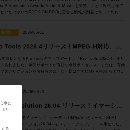
nelecのThe Onesのサウンドを体験し驚愕したことをきっかけとして
だけるよう、万全のご準備でお待ちしております！（※写真は希望的観
50 → 特別価格(税込)：50,050円 ROCK ON PROで見積もり&購
les Performance Awards Audio & Music を受賞！」とご報告させて
020年、株式会社ジェネレックジャパンに入社。現在はエクスペリエン
う妄想によるイメージです） ◎セッションのご案内 ◎Day1：
e eStoreにてビ
だいたばかりのROCK ON PROに更なる朗報が到着です、それもな
・センターを担当し、最適なスピーカーの選択から設置まで、お客様の
ssion1「ブラックマジックデザインNAB 2026アップデート Fairlight
ネス会員アカウントを作成でお見積り作成が可能になりました！
スから！ ご存知の通り、ラスベガスではNAB2026が開催さ
解決すべく様々な提案を行っている。 清水修平（ROCK ON
e & SMPTE-2110IP対応製品」 7/7（火）18:30〜19:15 NAB2026に
Audio Dialog Check v1.1 ◎v1.1 新機能 ・最大9.1.6チャンネ
おり、ROCK ON PROシニア・テクノロジー・オフィサーの前田洋
オでの現場経験から、ヴィンテージ機
したFairlight Live、及びFairlight Live Audio Panelを中心に、
のオーディオトラックに対応 ・タイムライン・オフセット機能の追加
が赴いていたわけですが、現地には当然のことながらAvid社も出展、
NEWS
の本物の音を知る男。寝ながらでもパンチイン・アウトを行うテクニッ
2026/05/01
PTE-2110 100Gイーサネットにネイティブ対応したライブプロダク
alog Checkは、独自のAI解析によってダイアログの明瞭度を客観的に
して、このタイミングで昨年度の世界各地域におけるトップリセラーの
、その絶妙なクロスフェードでどんな波形も繋ぐその姿はさながら手術
製品郡も紹介させていただきます。 >>>Blackmagic Design
定、数値化するツールです。長時間に渡って同一素材を何度も耳にする
がなされ、Media Integration / ROCK ON PROはなんとAPAC（ア
行うドクターのよう。ソフトなキャラクターとは裏腹に、サウンドに対
ro Tools 2026.4リリース！MPEG-H対応、ト
 Live / HP ブラックマジックデザインではNAB2026にて、空間
スプロエディターに、客観的な判断要因を提供し、効率的にダイアログ
・太平洋）地区での「Top Audio Reseller」としてトロフィーをいた
の感性とPro Toolsのオペレートテクニックはメジャークラス。
ディオミキシングおよびSMPTE-2110の放送ワークフローに対応し
ティを保つことができます。 NUGEN AudioがFraunhofer IDMT
ックピン機能などを実装
くことができました！日本国内だけではなく、韓国、中国、東南アジ
les Engineerとして『良い音』を目指す全ての方、現場の皆様の役に
26年最初となるPro Toolsのアップデート、「Pro Tools 2026.4」がリ
フトウェアベースのライブ・オーディオミキサーFairlight Liveを発
術を応用し、Netflixと協力して開発した独自のニューラルネットワ
、オーストラリア、ニュージーランド、など広範な国々の中での「Top
日々研鑽を積み重ねている。 ◎試聴モデル紹介 8381A SAM™
ースされました。年間サポートが有効な永続ライセンス、または、有効
しました。カスタマイズ可能で、内蔵エフェクトや、キュープレーヤ
クにより、入力された信号の音声成分をリアルタイムで即座に解
dio Reseller」です、これもお客様、お取引先各位のご支援あってのこ
プティブ・ポイント・ソース・メイン・モニター GENELECの技術
ブスクリプションをお持ちのユーザー様はすでにMy Avidからダウン
、トークバックバス、スナップショットなど、プロ仕様の機能を搭載し
。”明瞭度”をレベル別に色分けして可視化します。完成したミックス全
ざいます、誠にありがとうございました！ >>>NAB2026 ショーレ
を集めた、フラグシップ・メインモニターです。独自の「Adaptive
。 Pro Tools 2026.4では、イマーシブ音響やインタラ
ます。Fairlight Live Audio Panelは、ワークフローを簡素化し、ソ
を読み込ませてのチェックも可能。その音声が初めて聴く人にとっても
らから！ ROCK ON PROでは引き続き皆さまのクリエイテ
int Source」設計により、壁面埋め込みを必要としない革新的なフリ
ティブ放送に対応した次世代メディア符号化標準であるMPEG-Hへの
トウェアを自然な形で拡張します。直感的なタスクベースのデザイン
き取りやすいか、コンテンツのクオリティを客観的に示す本製品は、ポ
ブワークが充実するよう業務に邁進してまいります、今後も変わらぬご
スタンディング構造を実現。3機の15インチ・ウーファー、4基のクア
、ヘッドホンによるDolby Atmosモニタリングのカスタマイズな
NEWS
、コントロールをすぐに実行できます。10フェーダーごとのグループ
2026/04/30
キャストから映画まで幅広い活用が期待できます。 ダイアログの明
顧をいただけますよう宜しくお願い申し上げます！
ド・ミッドレンジ、そして同軸ドライバーを組み合わせた5ウェイ・9
、イマーシブ制作をさらに拡張する新機能だけでなく、自動文字起こし
大型のタッチスクリーンが付いており、パネル上の作業をすべてグラフ
度という新たな指標は、ユーザーへ快適にコンテンツを届けるために重
ピーカー構成が、圧倒的なダイナミクスと極限の解像度をもたらしま
であるSpeech To Textの強化・改善、編集ウィンドウで指定のトラ
関心事に
できます。 講師：石井 陽之 氏 Blackmagic Design /
PAT Revolution 26.04 リリース！イマーシ
軸となります。エンジニアの迅速な判断を実現するDialog Checkを
片ch約6,000Wの専用アンプ駆動により、静寂から爆発的な大音量ま
クを固定できるトラックピン機能などを実装し、日常的なワークフロー
・ポリ
rtment ◎Day1：Session2「NAB2026で提示したSSLコン
活用ください。
・オーディオ制作の新たなスタンダード！
歪みなく追従。GLM™による緻密な音響補正と相まって、空間のすべ
ップが図られています。 各機能の詳細は、新機能情報: Pro
方向性」 7/7（火）19:30〜20:15 NAB2026で発表されたLive
UX::が開発するイマーシブ・オーディオ制作の中核ツール「SPAT
を描き出す「未知のリスニング体験」をプロスタジオや最高峰のオーデ
ls 2026.4 リリース - 新機能紹介ブログ をご覧ください。 Pro Tools
nsole V6.2ソフトウェアの紹介、新製品UMD192とST2110 Bridge、
volution」がバージョン26.04へとメジャーアップデートを果たした。
供します。 8380A SAM™ メイン・モニター 圧倒的なパ
ンスの購入・更新はこちら（Rock oN Line）>> 次世代メディア符
スする
てSystem T V4.3ソフトウェアで実現するST2110 I/F、AWSおよび