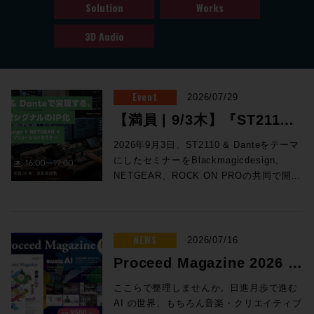
Solution
Works
3D Audio
Event
2026/07/29
【満員 | 9/3木】『ST2110
& Danteで実現する、映像・
2026年9月3日、ST2110 & Danteをテーマ
にしたセミナーをBlackmagicdesign、
音響シグナルのIP化』
NETGEAR、ROCK ON PROの共同で開催
Blackmagic Design x
します！ ST2110・Danteを活用した映
像・音響シグナルのIP化をテーマに、シス
NETGEAR x ROCK ON
テム構成から実機デモまで、実践的なソリ
PRO ソリューションセミナ
ューションをご紹介。 放送局の次世代基盤
NEWS
2026/07/16
として着実に広まりをみせるST2110をベ
ー開催
Proceed Magazine 2026 販
ースに、Danteシステムとの連携までを実
際にご体験できる絶好の機会、ぜひご参加
売開始！ 特集：music AI
ここらで整理しませんか。日進月歩で進む
ください！ トピックス ★ST2110・
AI の世界、もちろん音楽・クリエイティブ