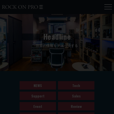
Headline
注目の情報をチェックする
NEWS
Tech
Support
Sales
Event
Review