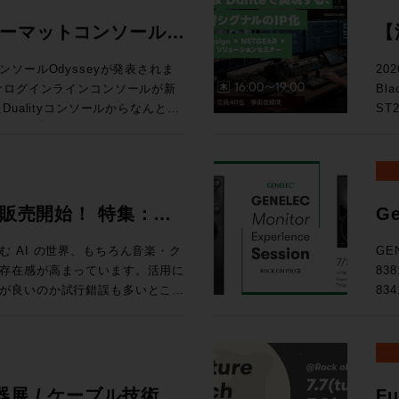
ォーマットコンソール
【
る
ソールOdysseyが発表されま
20
Bl
D
ualityコンソールからなんと20
ST
ー
確立したActiveAnalogueテ
テム
chまでのシステムに対応するスタジ
の次
ス
い！ トピックス ★ST2110・Danteを活用したIPシス
ルで確立された独自技術
映像
026 販売開始！ 特集：
Ge
ている。これにより、信号経路に一切の
によ
開
路でありながら、各種設定を一瞬
え方 
 AI の世界、もちろん音楽・ク
GE
協のないサウンドクオリティと現
9月
存在感が高まっています。活用に
83
を可能にしている。 ・全CHへの
東京
が良いのか試行錯誤も多いとこ
83
ルのダブルフェーダーを搭載 ・高
◎定員
せんか、あふれる情報を取りまと
Expe
ールの統合 ・SL9000コンソー
りました。 タイムテーブ
d Magazineです。整理してい
名
logue サーキットに基づいた回路構
るこ
、世相の移り変わりを考える良き
た。
い
d Tripはロンドンのミュージッ
GE
ョンラック ・コントロールサーフ
.A.からはボブ・クリアマウンテ
品、そし
展 / ケーブル技術シ
Fu