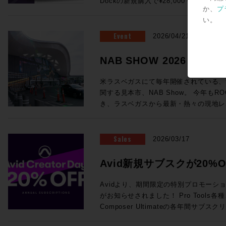
Dockの新規購入で¥28,000 OFF！ ●Promotion 2：PRO TOOLS |
が実現！ (システムにはこのほかPC、プラグインライセンス、ネットワ
浸透していっているテクノロジーもあれ
フォームよりご送信ください。
ング・システム（英語） AvidによってP
か、
プ
MTRX STUDIO IN A BOX PROMO Pr
ークハブ、Ethernetケーブルが必要です。) ・SuperRack Sound
り、この業界におけるテクノロジートレ
いるApple製コンピュータの一覧が記載されています。 
い。
お客様へ、 MTRX Thunderbolt 3モジュ
通常価格：¥105,600（税込） ・WSG-PY64 
感じさせるものとなっていました。新製
ートされるWindowsコンピュータと
センスを無償提供！ ●Promotion 3：PRO TOOLS | MTRX II DIGILINK
Event
Consoles 通常価格：¥199,100（税込） 
2026/04/21
界全体の流れ、移り変わりと行ったもの
語） AvidによってPro Toolsの動作
TRADE-IN PROMO DigiLink搭載イン
Server-C 通常価格：¥498,300（税込） ・2
ます。 講師：前田洋介 ROCK ON PRO シニア・テクノロジー・オフィ
ピュータの一覧が記載されています。 Avid YouTubeチャンネル 最新の6
はサードパーティ製)を下取りした場合、 
SoundGrid Devices 通常価格：¥1
NAB SHOW 2026レ
サー レコーディングエンジニア、PAエンジニアの現場経験を活かしプロ
本がPro Tools 2026.4で追加さ
び1枚以上のMTRXオプションカードの同時購
¥822,800（税込）→セール価格：¥605,000 (税込) ROC
ダクトスペシャリストとして様々な商品
車アイコン＞音声トラック＞日本語を選
ら随時更新中！
にオーディオ機器でハードウェアをプロ
見積り＆ご購入！>> Rock oN Line eStoreでお見積り＆ご購入！>> ＊
米ラスベガスにて毎年開催されている、
いる。映画音楽などの現場経験から、映
されます。 EUCON関連 EUCON 互換性 EUCON各バージョンとPro
てきて、なんだか盛り上がっちゃいます
Rock oN Line eStoreにてビジ
関する見本市、NAB Show。 今年もRO
改善、現場で培った音の感性、実体験に
Tools各バージョンの対応OSを調べられます。 Avid S4 / 
ンをまとめて皆様にご案内です、それぞ
が可能になりました！ お手持ちのシステムをフル活用する架け橋に！
き、ラスベガスから最新・熱々の現地レ
テム構築を行っている。 ◎Session2「Pro Tools NABアップデート概
EUCON 製品ガイド その他のAvid製品との互換性 Pro Tools ビデオ・ペ
ださい！ ●Promotion 1：AVID S1 AND DOCK PROMO ＊iPadは別売
YAMAHA DM7シリーズをSoundGr
Blackmagic Designが発表した大注目のラ
要」 14:25〜15:10 NAB 2026におけるAvid Audioの最新アップデート情
リフェラル Pro Toolsが対応するA
となります。 ●Avid S1：6/30（火）まで¥28,000 OFF！ 通常
・WSG-PY64 I/O Card for Yamah
や、SSL今回の目玉であるSystem-T
報をご紹介！Pro ToolsおよびEUCON
マッチングが一覧できます。 Pro Tools と Media Composer を同一のシ
¥229,900（税込）→プロモーション価格：
¥199,100（税込）→セール価格：¥154,000 (税込) ROC
Package」、最新のAIメーカーから
Sales
え、Pro Toolsとのシームレスな連
2026/03/17
ステムに混在させる際の注意点 ビデオ・サテライト および サテライト・
PROでお見積り＆ご購入！>> Rock oN Line eStoreでお見積り＆ご購入
見積り＆ご購入！>> Rock oN Line eStoreでお見積り＆ご購入！>> ＊
など、実機の写真と共に最速紹介していきます！ 以下のNAB
効率化・強化するサードパーティ製ソフト
リンク システム要件 サテライト・リ
>> ＊Rock oN Line eStore
Rock oN Line eStoreにてビジ
めページより、会期中は毎日更新！ぜひご覧
師：ダニエル・ラヴェル 氏 Avid Tech
Avid新規サブスクが20%O
オ・サテライトLEにおける、Avid推
り作成が可能になりました！ ●Avid Dock：6/30（火）まで¥28,000
が可能になりました！ 導入前のWaves Live デモのご依頼から、この特
NAB2026 SHow Repeort
ーションスペシャリスト ニュージーランド出身、東京在住 オーディオポ
Avid NEXISをPro Tools と使用する場合の必要要件 Me
OFF！ 通常¥183,700（税込）→プロモーション価格：¥152,900（税込）
Creator Daysプロモー
別セットを加えたシステム構築のご相談まで
ストプロダクションのキャリアを経て、現
Avidより、期間限定の特別プロモーション「A
Production Management (旧 Interp
ROCK ON PROでお見積り＆ご購入！>> Rock oN Line eStoreで
ださい！
ディオアプリケーションスペシャリスト
がお知らせされました！ Pro Tools各種、Sibelius各種、Media
る場合のシステム要件 Sibelius と Pro Tools を同一のシステムに混在さ
り＆ご購入>> ＊Rock oN Line e
のミキシングやサウンドデザインを手がけ、
Composer Ultimateの各年間サ
せる際の注意点 Pro Tools豆知識 Pro Toolsアップグレード・コードの登
成でお見積り作成が可能になりました！ 複数のフェーダーを同時にコ
NEC、ホンダ、トヨタ、日産、Nike
20%オフになるプロモセールです。新
録方法 Pro Tools Software Support（英語） Pro Tools 初期設定削除方
トロールするのは、フィジカルフェーダ