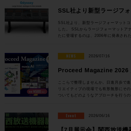
SSL社より新型ラージフ
Odysseyが発表！
SSL社より、新型ラージフォーマットコン
した。 SSLからラージフォーマットアナログインラインコンソールが新
たに登場するのは、2006年に発表されたD
年ぶり！同社ORACLEアナログコンソールで
クノロジーを中核とし、24chから96
オコンソールです。 Oracleで完成したActiveAnalogueテクノロジーを採
NEWS
2026/07/16
用 SSLの新たなラージフォーマットコンソール「Odyssey」には、昨年
発表されたORACLEアナログコンソー
Proceed Magazine 2
「ActiveAnalogue」が採用され
music AI
AD/DA変換を伴わないフルアナログ回
ここらで整理しませんか。日進月歩で進む
でリコールすることができ、伝統的で妥
リエイティブの現場でも有形無形にその
代のニーズに適う利便性を両立すること
ついてもどのようなアプローチを行うの
ダイナミクスの搭載 ・ラージ＆スモー
ろ。そこで、、、一旦ここらで整理しま
度なセッションリコール ・DAWコントロ
めてみましょう、というのが今回のProcee
ルから引き継がれる SSL Super Ana
る間にも刻々と状況は変わりそうですが
Event
2026/06/16
成 24フェーダーから96フェーダーまで、柔軟な構成が可能 Odysseyは
タイミングでもあります。他にも、Soun
・チャンネルラック ・センターセクシ
クシーンを支えてきた３つのスタジオ、L
【7月展示会】関西放送機器