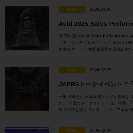
がりを維持しています。こうした経験を活
ンをぜひご活用ください。 プロモーション概要 ◎期間：2026/3/16 ～
法 未知の不具合が発生した場合に、コ
と。特にオートメーションの書き込みの
が変化するあらゆるユーザーニーズに対
2026/4/13 ◎内容：下記年間サブス
NEWS
お試しいただきたい方法です。 コンピューター最適化ガイド – Mac及び
2026/03/06
とで効率が上がる作業との相性は抜群です
成果をコミュニティにフィードバックし
対象製品 Pro Tools Ultimate 年間サブスクリプション新規 通常価格：
Windows Pro Toolsをインスト
Euconの精度はHUIの8倍。サードパ
てテクノロジーは、彼の25年以上にわ
¥92,290（税込） プロモ価格：73,832（税込） Rock oN Lin
イドです。 Pro Tools のバージョンとリリース日 Pro Tools の macOS
Avid 2025 Sales Perfor
よりスムーズでストレスのないフェーダ
るパッションとなっています。 ◎Session3「進化を続けるミキシン
購入>> Pro Tools Studio年間サブスクリプション新規 通常価格：
26 Tahoe、macOS 14 Sonoma と 
Avid S1単体でももちろん便利に使用でき
& Music を受賞しました!
グ・コンソール eMotion LV1 Classic, C
¥46,090（税込） プロモ価格：36,872（税込） Rock oN Lin
Pro Tools | Carbon システム
2025年度のAvid Sales Performance 
せることで、小型フェーダーをまるで大
Livebox、NAB 2026最新情報」 15:20〜16:05 ●Waves eM
購入>> Pro Tools Artist 年間サブスクリプション新規 通常価格：
るコンピュータ、対応OSからユーザーガイ
ィア・インテグレーション / ROCK O
とが可能に。その場合はメーターをはじ
Classic 発売後約1年以内に世界で数
¥15,290（税込） プロモ価格：12,232（税込） Rock oN Lin
| Carbonに関する情報がまとまっています。 ROCK ON PROで
Avid社オーディオ関連製品の販売にお
iPad/タブレットとの使用がさらにお
の一体型ミキシング・コンソールの最新
購入>> Media Composer Ultimate 1-Year Subscription NEW 通常価
Tools HDXシステムをはじめとした
し、広くAvid製品の普及に努めたこと
プロモ対象となることが少ないこの2機
に発表されたV16メジャーアップデー
格：¥83,270（税込） プロモ価格：66,616（税込） R
す。スタジオの新設や機器の更新をご検
ます。 賞名にもあるAudio & Musicの分野においてAvid製品は確固たる
れたArtis Mixを使い続けているプ
ートと追加ライセンスだけで、最大入力C
eStoreで購入>> Sibelius Ultimate サブスクリプション (1年) 通常価
ください。
スタンダードとなっており、制作におけ
NEWS
えのまたとないチャンスをお見逃しなく！ ●Promotion 2：PRO TO
2026/02/27
が44バスから52バスに増えるなど、発
格：¥30,690（税込） プロモ価格：24,552（税込） R
実です。このコア分野で今回の褒賞をい
| MTRX STUDIO IN A BOX PROMO ●Pro Tools | MTRX Studio購入で
います。 ●Waves Cloud MX Audio Mixer eMotion LV1 Classicとほぼ
eStoreで購入>> Sibelius Artist サブスクリプション (1年) 通常価格：
支持のおかげでございます！厚く厚く御
TB3モジュール + Pro Tools Studio無償提供！ ・Avid Pro T
JAPRSトークイベント 
同等の機能をAWSのインスタンス上で実現
¥15,290（税込） プロモ価格：12,232（税込） Rock oN Lin
リエイティブワークが一層充実したもの
Studio 価格：¥771,100（税込） ・TB3
上から受け取り、クラウド上でミックスが可能
購入>> 新たな春の到来とともに、新たな創作環境を手にいれる良い機会
言」〜音楽感動を伝える感
トに至るまで更なる邁進を続けてまいり
・Pro Tools Studio永続ライセンス：
一般社団法人 日本音楽スタジオ協会よ
サーの運用方法を解説します。高速な回
としてぜひご活用ください！ソフトウェ
グレーション並びにROCK ON PRO
¥998,470（税込）→プロモーション価格：¥771
す。 今回のトークイベントは、昭和・平成・令和の各時代において第一
開催のお知らせ
ングとオペレーションが可能なCloud
ROCK ON PROまでお気軽にどうぞ！
し上げます！
PROでお見積り＆ご購入！>> Rock oN Line eStoreでお見積り＆ご購
線で活躍を続けているエンジニア 内沼
放送でも複数使用されました。 ●Waves SuperRack LiveBox (MADI /
https://pro.miroc.co.jp/headline/pro-t
入！>> ＊Rock oN Line eSto
オ長 高田英男氏の進行のもと、内沼氏
Dante) SuperRack LiveBoxは
見積り作成が可能になりました！ フラッグシップMTRX IIの弟分とし
までのご経験を深堀りする貴重な機会です。 若手レコーディン
VST3プラグインもライブ／ブロード
て、かつてのHD Omniのようなポジション
ニアの方や将来エンジニアを目指してい
NEWS
2026/02/04
するオールインワンのプロセッサーです。Imme