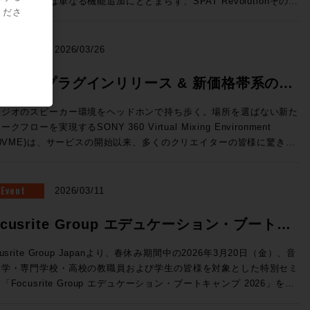
のリリースは単なる機能追加にとどまらず、SPAT Revolutionそのも
ーと極限の精度を両立した、新世代の3ウェイ・ミッドフィールドモニ
標準MPEG-Hに対応 （Pro Tools StudioおよびUltimateのみ） 国内
くださ
OnPremサーバーで展開できるVTE(仮想エンジン)、OSC(Open
の役割を再定義してしまうかのような画期的な内容。マルチメディア録
ー。独自開発の最新同軸ドライバー「MDC™」がピンポイントの正確
次世代放送向け規格として2027年からの本格導入が進行中のMPEG-
und Control)プロトコルによる外部との連携の強化、TCA Flypackお
/再生機能、ADMインポートやオブジェクト・アニメーション、外部同
音像定位と厳格な位相特性を実現。さらに、強靭な15インチ・ウーフ
。従来のステレオに加え、複数のオプショントラックを持つことが可能
示されていたFlypack Tourの紹介を行います。 >>>SSL JAPAN /
、AUXセンド、そして全面刷新されたUIと専用プラグインなど、現場
NEWS
2026/03/26
ーと新設計のトライアングル型ダクトにより、大音量時でも歪みのない
、イマーシブミックスの再生に対応するほか、ダイアログトラックの強
に直結した機能が一挙に実装された。 ●メーカーHPはこちら マル
リーンで包み込むような重低音を再生します。GLM™キャリブレーシ
や多言語放送などのインタラクティブ放送にも対応することができる。
に変換できるオーディオインターフェイス・フォーマットコンバーター
メディア録音/再生とADMインポートで、コンテンツ統合の壁を突破
60VME プラグインリリース & 新価格帯系のお
ン技術にも対応し、部屋の音響特性に合わせた完璧な補正が可能。プロ
o Toolsユーザーに身近なところで言えば、すでにSONY 360 Reallity
Tour：TCA(テンペストコントロールア
AT Revolution 26.04の最大の目玉機能が、新搭載された「マルチメデ
タジオのミキシングやマスタリングはもちろん、色付けのない「真実の
dioのコンテナファイルとして使用されている規格だ。 Pro Tools
らせ
リ)にオンライン機能が追加され、汎用PCにインストールすることでコ
録音/再生（MultiMedia Recording and Playback）」だ。これまで
タジオのスピーカー環境をヘッドホンで持ち歩く。場所を選ばない新た
ウンド」を追求するハイエンドなホームリスニング環境にも最適な最高
6.4では、Pro Tools StudioおよびUltimateに、Fraunhofer IIS 社が
ソールレスでのルーティングや信号処理が行えます。NABで展示され
AT Revolutionはリアルタイムの空間音響エンジンとして機能してきた
ークフローを実現するSONY 360 Virtual Mixing Environment
41A（Dolby Atmos） SAM™ スタジオ・モニター
したMPEG-H Rendererプラグインが無償で付属しており、Pro
た「Tour」はフェーダーパネルBoxの内部に8ch Mic/Line Inと4ch
今バージョンではSPAT Revolutionに直接録音・再生することが可能
60VME)は、サービスの開始以来、多くのクリエイターの皆様に驚きと
he Ones」シリーズの8341APと7370Aによる7.1.4chのDolby Atmos
olsから直接イマーシブ・コンテンツのモニタリングやディストリビュ
ne Out、Network Switchを内蔵したオールインワン仕様のFlypackで
なり、事前制作されたマルチトラック・コンテンツとライブ・オブジェ
えいただいています。 この度、さらに導入・活用の幅を広げる
聴環境。調整された空間と、GLM™による完璧なキャリブレーション
をすることができる。 MPEG-H Audioの詳細はこちら
のサーフェスから
ト・ミキシングを、単一のプラットフォームでシームレスに管理できる
新機能の追加」および「新価格体系」についてご案内いたします。
融合し、プロの制作基準を満たす「正解の音」と、圧倒的な没入感のイ
ofer IIS）>> Dolby ヘッドフォン・パーソナライゼーション機
セスしてフル機能のミキシングを行える新しい構成です。 ●System
うになった。空間音響エンジンとしての枠を超え、イマーシブ・コンテ
Eプラグイン 登場 これまでスタンドアロンアプリで行っていたレ
Event
2026/03/11
ーシブ・サウンドを同時に体験できる、まさに音響の未来を体現したシ
ro Tools StudioおよびUltimateのみ） この機能は、ユーザー個人
新ソフトウェアV4.3はST2110 I/Fへの対応など新しい機能強化が図
制作・再生のハブへと進化とも捉えることができそうだ。 さらに、
リング処理が、ついにDAW内で行えるようになります。 ◎DAW内で
テム。次世代のイマーシブ制作において、最適解のひとつを提示する環
部伝達関数を用いてヘッドホンでのDolby Atmosモニターの精度を
講師：澤向琢 氏 ソリッド・ステート・ロジック・ジャパ
M（Audio Definition Model）インポート機能の追加により、DAWで
AAX / VST3 / AU フォーマットに対応。 ◎スムーズな切り替え：
ocusrite Group エデュケーション・ブートキ
募集要項 ■Genelec Monitor Experience Session
させる。ユーザーがスマートフォンのカメラとSonarworks社の無料
 システム事業部 SSLジャパンでラージフォーマット・デジタ
したDolby Atmos® ADM-WAVをSPAT Revolution内に直接取り込
ーディオデバイスを変更することなく、制作中のDAW内で即座にVME
6 開催日時： 2026年7月23日（木） 11:00 / 13:00 / 14:30 / 16:00 /
イルアプリSoundID Toolsを使って作成したパーソナライズ・プロフ
ールの技術サポートを担当 ◎Day2：Session1「ELEMENTS
、任意の空間にリアルタイムで再レンダリングすることが可能に。ステ
ンプ 2026 開催
グが可能です。 ◎マルチアウト対応：複数トラックに別々の
cusrite Group Japanより、春休み期間中の2026年3月20日（金）、音
:30 会場：GENELEC エクスペリエンス・センター Tokyo 東京都港区
ルをPro Toolsに読み込ませて使用する。 自分自身の頭部伝達関数に
Blackmagic Davinciが生み出すワークフロー」 7/8（水）18:30〜
の分割やオートメーションの再構築といった手間のかかる作業は不要に
ロファイルを立ち上げるなど、プラグインならではの柔軟な運用が可能
大学・専門学校・高校の教職員および学生の皆様を対象とした特別セミ
2-22-21 参加費用：無料 参加申込方法：お申込フォームより事前登
じたバイノーラル環境を構築することができるため、より精密なイマー
kmagic Davinciを組み合
るため、イベント現場においても制作意図を損なうことなく準備時間を
利用いただけます。 ※2025年
「Focusrite Group エデュケーション・ブートキャンプ 2026」を開
願いいたします。 定員：各回5名 【ご注意事項】 ※当日は、ご来
キシングをおこなうことができるだろう。 SoundID Toolsの詳細
せることでどのようなワークフローが生まれるのか？単純にファイルシ
幅に削減できる。これらの機能はいずれも「コンテンツ制作から再生ま
月以前にご購入いただいた方は、次回のプロファイル更新時よりご利用
教育現場では「機材の老朽化」「AoIPへの対応」
者様向けの駐車場の用意はございません。公共交通機関でのご来場、も
ら（Sonarworks社WEBサイト）>> トラックピン（トラックの固
だけではないELEMENTSが持つ、MAM、Workflow automation機能
SPAT一つで完結させる」というビジョンを具現化するものだ。 オブ
【動作環境・対応DAW】 OS: macOS 11.7.10以上 /