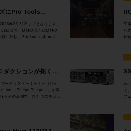
効な
◉定員：各回15名 お
料
ドに定評があるDADが提供する
To
ても、大変興味深い内容となって
製品にしない ELE
Au
.1.4、7.1.4、9.1.4バスに
ム：
ンロ
Mixing En
員：30名 Day2：7/8（水）は懇親
は一線を画するサウンドクオリティ
M
え
スクリプ
Pro Tools
R
Rack SoundGridシステムと
Au
Li
で
19
512という巨大なマトリクスルーティ
グ
ームをご利用ください。 トー
EL
= 
します。 講師：山口哲
ニタ
問い
ル
するプロモーションが開
しい
るDADmanに標準対応してお
うだ。 UIも全面刷新され、3D・アニ
楽感動を伝える感性・技術への深
フ
での
026年3月31日までとなります。
平素
ンテグレーション MI事業部
第4世
自
と
るスペックを有するほか、16x16アナ
プ
オ協会（JAPRS） 日時：2026
ラ
プロファ
3月31日まで、MTRXまたはMTRX
引
SLコンソールの方向性」 16:15〜
代
楽体験を提供し
（※
ら様々な機能にアクセスできるな
能
開演 会場：東京ウィメンズプラザホー
イ
Ca
し、Pro Tools Ultimate
わ
校
Audioクリ
※
い設計となっています。 本プ
語対応も実現した
区神宮前5−53−67 東京ウ
ない関
定。
モーションを実施中！ 対象
だき
してSystem T V4.3ソフトウェア
い
Vi
ご
erbolt 3インターフェイス機能を追
イン
 （※学生・未成年は無料） 申込方
帯
年 
ィベートした方は、Avidアカウ
をいた
汎用OnPremサーバーで展開できる
た
順
RX StudioをPro Toolsの
Re
さい。
が
¥60,0
wnloaded”（まだダウンロードされてい
(月
d Control)プロトコルによる外部
再
き
by Atmos外部レンダラーのI/Oと
パ
純
金) ¥1
ltimate永続ライセンスがデポジッ
場合
されていたFlypack Tourの紹
制
変
ニメ制作でDubber Pro
DAWを
う
ご
ングで有効化することが可能で
りい
ロダクションが拓く、
S
運
は
インI/Oのアップグレードとして
Z
って
360V
ィが全く
様
としても活用できるプロモーショ
音
融
可能性。
イ
htt
万円相当）が付属するこの機会を是非ご活
KYOにて、アーティスト一十三十一（ひと
Sol
介 GeG 現在までにプロデュースした楽曲の総ストーリミング数は10億回
は
が一段と高まっ
れ
pro
Live & SMPTE-2110IP対応製
live ～Telepa Telepa～」が開
は、
超
デ
セプ
htt
を無償提供 実施期間：2025/8/1～
れるその裏側で、ひとつの画期的
フ
ー
らの乗り換えで、 MTRX II &
録
年
htt
降、プロモ期間中に対象インターフェイ
E-2110 100Gイーサネットにネイテ
HKテクノロジーズが中心となり
向上さ
Ge
（税別）を割引いてご提供します。
期、
大した。 日進月歩で進化する
ティベートが完了された方 配布方
郡も紹介させていただきます。
クションによるイマーシブオーデ
旬、
ブ
税込¥1,089,000（税別：
ー
化
ト ※本プロモーションは世界各国
会場、中継車、ミキシングスタジ
ス
動範囲は
¥357,720（税別：¥325,200）
のマイ
指す
か月お待ちいただく場合がござい
当日は日本法人スタッフも登壇いたしま
れまで実現が困難だった場所でのイ
多チ
悠
315,200） →プロモーション価格：
え
ク
せる可能性を探るというものだ。
接続
つ
opia Main 112/212 /
Av
ラッ