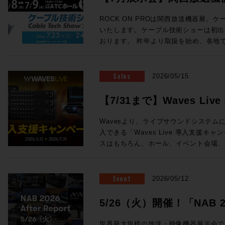
ェイス の３つから構成される。 チェンネルラックは1台で24ch分の信号
ン氏の新スタジオをレポートなど、充実
を処理する。プリアンプ、ダイナミクス
ョーに出展します
Proceed Magazine 2026 特集：music AI 音楽な、AIの、マッ
ROCK ON PROは関西放送機器展、
ロセッシングがこの1台に凝縮されており
近、衝撃的な体験しましたか？最近しま
いたします。ケーブル技術ショーは初出
接続が可能となっている。 センターセ
実のところ生成AIについてはナナメな
おります。 昨年より取扱を始め、各地で唯一無二の注目を集めている
ーフェイスでも1台が必要になり、モニ
なら、別にAIにやってもらわなくても
ELEMENTSメディアサーバーを実機
どのアナログプロセッシングが搭載されている。 Odysse
てゆーか全然その方がイイし、とか言っ
ドの魅力まで持ち合わせ、現場のワーク
サーフェイスは、センターセクションとC
思春期でしたがそれも卒業です。いまや
未来のストレージをご体感ください！また
Sales
2026/05/15
る。 Channelセクションは１ベイ＝8フェーダーの仕様で、最小24フェー
らず、アセットの管理に至るまで2次元
ケーションを連携させたROCK ON P
ダー+センター8フェーダー（３ベイ+
は、もはやAIを「従えて」行うべき事
ションも展示いたします。 大阪・東京をはじめ、全国の皆さまとお会い
【7/31まで】Waves L
ことができ、最大96フェーダー+セン
Proceed Magazineでは、海外の
できる貴重な機会です。製品に関するご
まさに待望と言える、SSL新型アナロ
方向に向かっているのか「いまの音楽な
開催！
例のご紹介や個別のご提案など、会場ス
Wavesより、ライブサウンドシステムにW
「Odyssey」。価格・納期につきま
取り入れたもの、未来にやってくるもの
お気軽にROCK ON PROブースへお立ち寄りくださ
入できる「Waves Live 導入支援キャンペー
相談となります。下記お問い合わせフォ
らを見据える航海図です。さぁ、まいりまし
送機器展 ＞＞ 事前来場登録制：公式サイト（h
スはもちろん、ホール、イベント会場、
ご相談ください！
Proceed Magazine 2026 全132
osaka.co.jp/kbe/） 期間：2026年7月8日(水)・9日(木) 場所：大阪南港
設備音響など、さまざまなライブサウンドの
発行：株式会社メディア・インテグレーション ◎SAMPLE
ATCホール（大阪市住之江区南港北2-1-10） ☆ROCK ON 
システム。12ライン出力と内臓DSPサ
ックで拡大表示) ◎Contents ★People of Sound / Natsu Summer ★特
ELEMENTS ブース番号：58 同時開催! Future Tech Night 2026 Osaka
ンワンで搭載した64チャンネルミキサーeMot
Event
2026/05/12
集：音楽のAIなマップ 〜AIは音の現
関西放送機器展の前日と1日目の夜、Rock
わせたステージボックスのセットなど、
しているか / 音とAI、5つの技術カテゴリ
展する注目のメーカーを迎え、プロダク
Wavesの定番プラグインが導入できるスペシ
5/26（火）開催！「NAB 202
に見る「いまどこにいるか」 ★Sound Trip Bob Clearmountain @Los
セッションを開催します！ NABでも注目を集めたBlackmagic Designの
の特別セットは以下3種類！ ・eMotion 
Angels Abbey Road Studios / British 
Fairlight Live、Solid State Log
Report」！
ジボックスセット ・Yamaha DM7ユーザ
世界最大規模の放送・映像機器展示会である「