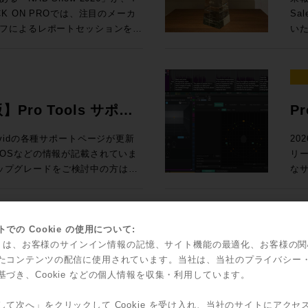
Ge
 参加申し込みはコ
た
ack SoundGridユーザー向けの
67,6
 ON PROでは、注目のメーカ
Sa
N PRO
2
測とい
入！ Rock oN eStoreで見積もり&購入！ ＊Rock oN Lin
フによるレポートセッションを実
いた
スタディで見る、現場実装 世界初！
ス
24
Se
さい！ 導入前にデモのお問い合
ジ
んとラスベガ
（OTOBACO） Studio DMI
課題を
RO /
Liv
NUGEN 
SSL System-T技術を活用した新
れて
360 Reality Audioワークショ
PRO） 大手レコーディングスタジ
S ブース番号：B-35 皆様のご来場、お待ちしております！
て発表
2026年5月12日（火）10時〜7
ル
、AI・自動化技術、リモートプロダ
介
器
SM
Di
PによるIPプロダクションの最前線ま
そ
世界で音響設計！ 〜第十四回 吸音材
ク
ション
よる即戦力のスタンダードセット ・
測
ィアテクノロジートレンドを、参加
発表
を
版】Pro Tools サポー
P
Fairlight
925,000（税込） ・IONIC 24 通
ポ
お届けします。放送・配信・ポス
ジア
RON 激動の10年と「音いじ」300
して
オー
,585,000（税込）→セール価格：
のクオリ
ラ
て、次の設備投資やワークフロー
だ
Sa
い、Avidの各種サポートページが更新
20
たソ
の技
問できなかった方も、今の世界で
ア
ltimedia / WAVES / NEUMANN
立つべく
OSなどの情報が記載されていま
リ
表
ock oN Line eStoreにてビジネ
ー
効率的にキャッチアップいただけ
Au
SCFEDイ
アダ
のアップグレードをご検討中の方はご
なサ
ー
能になりました！ 人気の
析
 After
とでご
の粋
ロードが可能です
てい
2outのステージボックスによる中小規模
体
（火） 開場13:00 、セッション
ポートはこち
Po
ーサライズ/インストール、新機能
ク
フ
聞
京都渋谷区神南1-8-18 クオリア神南
ィ
ー
対応
で
00（税込） 通常合計
ッド
込方法：お申込フォームより事前登
愛
ッ
に更新され、日本語版も順次追加
ど
での Cookie の使用について:
に
込) ROCK ON PRO
瞭
ス
ントもダウンロードできます。
機能
kie は、お客様のサインイン情報の記憶、サイト機能の最適化、お客様の
ィックで確認
idからスペシャルなオフ
S
要な
す。
olsを動作させるための基本的なマシンス
ッ
たコンテンツの配信に使用されています。当社は、当社のプライバシー
Sales Depa
ジネス会員アカウントを作成でお見積り作
ご
こへ向かう？ 〜NAB 2026での
ブ
で
の効率ア
基づき、Cookie などの個人情報を収集・利用しています。
ソールの
ャルなオファーがなんと！3連発で
FL
4:15 私にとって、3
て
ジョンと、macOS/Windowsの対応
Too
Co
Re
る定番プラグインのライブミックス
した。もちろん、継続的に業界へ
ございましたら、下記コンタクト
ィオ環境へ提
ライセ
して次へ」をクリックして Cookie を受け入れ、当社のサイトにアクセ
そし