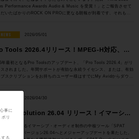
nelecのThe Onesのサウンドを体験し驚愕したことをきっかけとして
だけるよう、万全のご準備でお待ちしております！（※写真は希望的観
50 → 特別価格(税込)：50,050円 ROCK ON PROで見積もり&購
les Performance Awards Audio & Music を受賞！」とご報告させて
020年、株式会社ジェネレックジャパンに入社。現在はエクスペリエン
う妄想によるイメージです） ◎セッションのご案内 ◎Day1：
e eStoreにてビ
だいたばかりのROCK ON PROに更なる朗報が到着です、それもな
・センターを担当し、最適なスピーカーの選択から設置まで、お客様の
ssion1「ブラックマジックデザインNAB 2026アップデート Fairlight
ネス会員アカウントを作成でお見積り作成が可能になりました！
スから！ ご存知の通り、ラスベガスではNAB2026が開催さ
解決すべく様々な提案を行っている。 清水修平（ROCK ON
e & SMPTE-2110IP対応製品」 7/7（火）18:30〜19:15 NAB2026に
Audio Dialog Check v1.1 ◎v1.1 新機能 ・最大9.1.6チャンネ
おり、ROCK ON PROシニア・テクノロジー・オフィサーの前田洋
オでの現場経験から、ヴィンテージ機
したFairlight Live、及びFairlight Live Audio Panelを中心に、
のオーディオトラックに対応 ・タイムライン・オフセット機能の追加
が赴いていたわけですが、現地には当然のことながらAvid社も出展、
NEWS
の本物の音を知る男。寝ながらでもパンチイン・アウトを行うテクニッ
2026/05/01
PTE-2110 100Gイーサネットにネイティブ対応したライブプロダク
alog Checkは、独自のAI解析によってダイアログの明瞭度を客観的に
して、このタイミングで昨年度の世界各地域におけるトップリセラーの
、その絶妙なクロスフェードでどんな波形も繋ぐその姿はさながら手術
製品郡も紹介させていただきます。 >>>Blackmagic Design
定、数値化するツールです。長時間に渡って同一素材を何度も耳にする
がなされ、Media Integration / ROCK ON PROはなんとAPAC（ア
行うドクターのよう。ソフトなキャラクターとは裏腹に、サウンドに対
ro Tools 2026.4リリース！MPEG-H対応、ト
 Live / HP ブラックマジックデザインではNAB2026にて、空間
スプロエディターに、客観的な判断要因を提供し、効率的にダイアログ
・太平洋）地区での「Top Audio Reseller」としてトロフィーをいた
の感性とPro Toolsのオペレートテクニックはメジャークラス。
ディオミキシングおよびSMPTE-2110の放送ワークフローに対応し
ティを保つことができます。 NUGEN AudioがFraunhofer IDMT
ックピン機能などを実装
くことができました！日本国内だけではなく、韓国、中国、東南アジ
les Engineerとして『良い音』を目指す全ての方、現場の皆様の役に
26年最初となるPro Toolsのアップデート、「Pro Tools 2026.4」がリ
フトウェアベースのライブ・オーディオミキサーFairlight Liveを発
術を応用し、Netflixと協力して開発した独自のニューラルネットワ
、オーストラリア、ニュージーランド、など広範な国々の中での「Top
日々研鑽を積み重ねている。 ◎試聴モデル紹介 8381A SAM™
ースされました。年間サポートが有効な永続ライセンス、または、有効
しました。カスタマイズ可能で、内蔵エフェクトや、キュープレーヤ
クにより、入力された信号の音声成分をリアルタイムで即座に解
dio Reseller」です、これもお客様、お取引先各位のご支援あってのこ
プティブ・ポイント・ソース・メイン・モニター GENELECの技術
ブスクリプションをお持ちのユーザー様はすでにMy Avidからダウン
、トークバックバス、スナップショットなど、プロ仕様の機能を搭載し
。”明瞭度”をレベル別に色分けして可視化します。完成したミックス全
ざいます、誠にありがとうございました！ >>>NAB2026 ショーレ
を集めた、フラグシップ・メインモニターです。独自の「Adaptive
。 Pro Tools 2026.4では、イマーシブ音響やインタラ
ます。Fairlight Live Audio Panelは、ワークフローを簡素化し、ソ
を読み込ませてのチェックも可能。その音声が初めて聴く人にとっても
らから！ ROCK ON PROでは引き続き皆さまのクリエイテ
int Source」設計により、壁面埋め込みを必要としない革新的なフリ
ティブ放送に対応した次世代メディア符号化標準であるMPEG-Hへの
トウェアを自然な形で拡張します。直感的なタスクベースのデザイン
き取りやすいか、コンテンツのクオリティを客観的に示す本製品は、ポ
ブワークが充実するよう業務に邁進してまいります、今後も変わらぬご
スタンディング構造を実現。3機の15インチ・ウーファー、4基のクア
、ヘッドホンによるDolby Atmosモニタリングのカスタマイズな
NEWS
、コントロールをすぐに実行できます。10フェーダーごとのグループ
2026/04/30
キャストから映画まで幅広い活用が期待できます。 ダイアログの明
顧をいただけますよう宜しくお願い申し上げます！
ド・ミッドレンジ、そして同軸ドライバーを組み合わせた5ウェイ・9
、イマーシブ制作をさらに拡張する新機能だけでなく、自動文字起こし
大型のタッチスクリーンが付いており、パネル上の作業をすべてグラフ
度という新たな指標は、ユーザーへ快適にコンテンツを届けるために重
ピーカー構成が、圧倒的なダイナミクスと極限の解像度をもたらしま
であるSpeech To Textの強化・改善、編集ウィンドウで指定のトラ
関心事に
できます。 講師：石井 陽之 氏 Blackmagic Design /
PAT Revolution 26.04 リリース！イマーシ
軸となります。エンジニアの迅速な判断を実現するDialog Checkを
片ch約6,000Wの専用アンプ駆動により、静寂から爆発的な大音量ま
クを固定できるトラックピン機能などを実装し、日常的なワークフロー
・ポリ
rtment ◎Day1：Session2「NAB2026で提示したSSLコン
活用ください。
・オーディオ制作の新たなスタンダード！
歪みなく追従。GLM™による緻密な音響補正と相まって、空間のすべ
ップが図られています。 各機能の詳細は、新機能情報: Pro
方向性」 7/7（火）19:30〜20:15 NAB2026で発表されたLive
UX::が開発するイマーシブ・オーディオ制作の中核ツール「SPAT
を描き出す「未知のリスニング体験」をプロスタジオや最高峰のオーデ
ls 2026.4 リリース - 新機能紹介ブログ をご覧ください。 Pro Tools
nsole V6.2ソフトウェアの紹介、新製品UMD192とST2110 Bridge、
volution」がバージョン26.04へとメジャーアップデートを果たした。
供します。 8380A SAM™ メイン・モニター 圧倒的なパ
ンスの購入・更新はこちら（Rock oN Line）>> 次世代メディア符
スする
てSystem T V4.3ソフトウェアで実現するST2110 I/F、AWSおよび