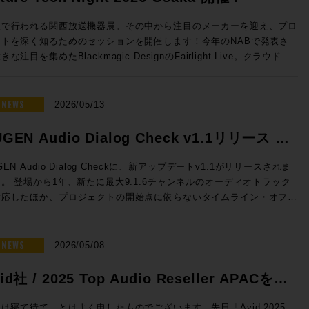
sion 2026 開催日時： 2026年7月23日（木） 11:00 / 13:00 / 14:30
16:00 / 17:30 会場：GENELEC エクスペリエンス・センター Tokyo
阪で行われる関西放送機器展。その中から注目のメーカーを迎え、プロ
都港区赤坂2-22-21 参加費用：無料 参加申込方法：お申込フォーム
クトを深く知るためのセッションを開催します！今年のNABで発表さ
事前登録をお願いいたします。 定員：各回5名 ◎セッションのご案
きな注目を集めたBlackmagic DesignのFairlight Live。クラウドミ
シング対応、新しいコントロールサーフェスなど新機能を積極的に発表
センター Tokyoのステレオ・ルーム、イマーシブ・ルームの2フロア
Solid State LogicのSystem-T。昨年より大きな注目を集める高度な
使った試聴会となります。ステレオ・ルームでは8380Aをご試聴いただ
Mを搭載したファイルサーバーELEMENTS。Blackmagic Design
NEWS
2026/05/13
イマーシブ・ルームでは8381A、8341AでのDolby Atmosシステムを
vinciのスペシャリストを迎え実践的な実機でのハンズオン。展示会会
いただくセッションとなっております。 開催時間：2026年7月23
ではゆっくり聞けない最新の情報も、しっかりと聞くことができるまた
GEN Audio Dialog Check v1.1リリース &
）11:00 / 13:00 / 14:30 / 16:00 / 17:30 ※各回お申込順に5名様限
ないチャンス。夜の時間にゆっくりとプロダクトについて語り合いまし
念特価!
Fairlight Live Audio Panel
GEN Audio Dialog Checkに、新アップデートv1.1がリリースされま
mos） 【試聴可能ソース】CD、DVD、Blu-ray Disc の持参、Apple
！ ■Future Tech Night 2026 Osaka! 開催日時：
。 登場から1年、新たに最大9.1.6チャンネルのオーディオトラック
および Apple TV 4K ●ステレオ・ルーム 【当日設置のモニター】
y1：2026年7月7日（火） 開場18:00 、セッション18:30~20:15
対応したほか、プロジェクトの開始点に依らないタイムライン・オフセ
80A 【試聴ソース】WAV ファイル、CD、レコードの持参、Apple
y2：2026年7月8日（水） 開場18:00 、セッション18:30~19:15 懇親
も追加となります。 このアップデートを記念して、期間限定で
Spotify、Audirvāna ●Guide 浅田陽介（株式会社ジェネレック
9:30〜 会場：Rock oN UMEDA店内 セミナースペース 大阪府大阪
6,000割引の特別価格プロモーションも実施！ 放送、映画、ゲーム、
・ビジュアルの専門媒体の編集長や、世界中の専
区芝田 1 丁目 4-14 芝田町ビル 6F 参加費用：無料 参加申込方法：
トリーミングなどあらゆるコンテンツの要であるダイアログの明瞭度を
NEWS
2026/05/08
体が集まって組織されるEISA（Expert Image and Sound
込フォームより事前登録をお願いいたします。 定員：30名 Day2：
に判断できるこのツール、気になっていた方はお見逃しなく。 ☆プ
sociation）の日本メンバーを担当。世界中のスピーカー・ブランドの
水）は懇親会「Meat The Future」開催!! Day2の19:30からは懇親
ーション概要☆ 内容：Dialog Checkが16,000円割引（100ドル相
id社 / 2025 Top Audio Reseller APACを受
ウンドを体験し、スピーカーの構造や素材、補正にまつわるさまざまな
Meat The Future」を開催！肉肉しくも環境にやさしいZERO Waste
の50,050円（税込）で提供 期間：2026年5月12日（火）10時〜6月
をプロ / HiFi問わず日本のユーザーへ紹介してきた。その過程で
親会を開催します！「Meet」かつ「Meat」なひとときをお過ごしい
しました！
まで NUGEN Audio / Dialog Check 通常価格(税込)：￥
は寝て待て、とはよく申したものでございます。先日「Avid 2025