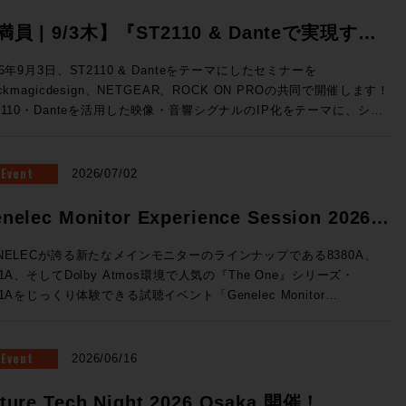
満員 | 9/3木】『ST2110 & Danteで実現す
、映像・音響シグナルのIP化』Blackmagic
26年9月3日、ST2110 & Danteをテーマにしたセミナーを
ackmagicdesign、NETGEAR、ROCK ON PROの共同で開催します！
esign x NETGEAR x ROCK ON PRO ソリュ
2110・Danteを活用した映像・音響シグナルのIP化をテーマに、シス
ションセミナー開催
構成から実機デモまで、実践的なソリューションをご紹介。 放送局
世代基盤として着実に広まりをみせるST2110をベースに、Danteシ
テムとの連携までを実際にご体験できる絶好の機会、ぜひご参加くださ
Event
2026/07/02
テムの基礎知識↓
・音響シグナルIP化の実践例 ★Blackmagic Design ✕ NETGEAR
nelec Monitor Experience Session 2026
るソリューション構成 ★ROCK ON PROによるシステム設計の考
催！
★3社連携によるデモンストレーション 開催概要 ◎日時：2026年
NELECが誇る新たなメインモニターのラインナップである8380A、
3日（木）16:00~19:00 ◎場所：ネットギアジャパン セミナールーム
81A、そしてDolby Atmos環境で人気の『The One』シリーズ・
都中央区京橋3-7-5 近鉄京橋スクエア 12F（Google Map）
41Aをじっくり体験できる試聴イベント「Genelec Monitor
：40名 事前予約制 ◎参加費：無料 満員御礼！申し込みは締め切
rience Session 2026 」を開催です！ 1セッション・1時間・各回5
ル 申し込みは締め切りました。 すぐに満員とな
様限定、しっかりとご試聴をいただけるセッションをご用意いたしまし
とも予想されるセミナーです。ST2110は気になっていたけど、、と
会場はGenelec Japan社が「最高の試聴環境を」と赤坂に設けた
Event
2026/06/16
う方もこの機会にぜひお越しください！
NELECエクスペリエンス・センターTokyo。濃厚な音体験ができる製
て空間でお待ちしております。 ■Genelec Monitor Experience
ture Tech Night 2026 Osaka 開催！