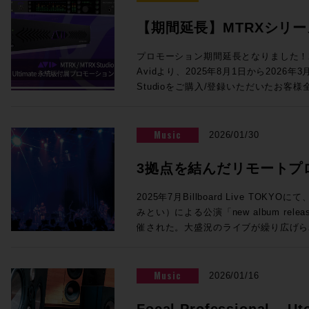
めて色付けの少ない透明感のあるサウン
コーディングに関わる多くの皆様にとっ
対応、モノラルのあらゆるVST3プラグインを5
音声処理回路により、HD I/O時代と
います。 この貴重な機会をお見逃しなく！ ご参加を希望の方は下記イベ
【期間延長】MTRXシリーズに
インサート可能になりました。従来のSuper
を提供します。64ch Dante、512x
ント概要内のリンクより、お申し込みフォ
のアプリケーションや機能の違いについても解説
Ultimate永続版が付属
ング＆モニターコントロール機能を提供す
クイベント「内沼映二からの伝言」〜音
プロモーション期間延長となりました！2
氏、佐藤翔太 氏 株式会社メディア・イ
り、Dolby Atmos制作にも対応でき
堀〜 主催：一般社団法人 日本音楽スタジ
Avidより、2025年8月1日から2026年
催！【3/31まで】
◎Session4「NAB2026で提示したS
ログI/O標準搭載、フロントパネルか
年5月2日（土）14:00開場／14:30
Studioをご購入/登録いただいたお客様全員に対
17:00 NAB2026で発表されたLive Console V6.2ソフトウェアの紹介、
ど、個人で活動するユーザーにも使いやす
ル 〒150-0001 東京都渋谷
永続ライセンスを提供するバンドル・プロ
新製品UMD192とST2110 Bridge、そ
ロモでは、このMTRX StudioにThund
ィメンズプラザB1 入場料：2,000円
MTRXインターフェイスをご購入/アクテ
で実現するST2110 I/F、AWSおよび
加するTB3モジュールがなんと無償で付属！MT
法：お申込みフォームよりお申込みくだ
ント内、「“Products Not Yet Do
VTE(仮想エンジン)、OSC(Open Soun
Music
2026/01/30
Native I/Oとして使用するもよし、Dol
ない製品）」セクションにPro Tools U
との連携の強化、TCA Flypackおよび展示
して使用するもよし、小規模な映画制作やア
トされます。ライセンスは任意のタイミ
介を行います。 講師：澤向琢 氏 ソリッド・ステート・ロジック・ジャパ
3拠点を結んだリモートプ
ToolsのI/Oとして活用するもよし。メ
す。 1台でシステムの中核となるMTRXインターフェースに、世界標準の
ン株式会社 システム事業部 SSLジャパンでラージフォーマット・デジタ
も、それ以外の箇所のクオリティアップ
イマーシブライブ配信の
ProTools Ultimate（税込¥23
ルコンソールの技術サポートを担当 ◎Session5「ブラックマジックデ
2025年7月Billboard Live TO
ンです！ ●Promotion 3：PRO TOOLS | MTRX II DIGILINK TRADE-IN
用ください！！ 概要：対象インターフェイスのご購入/アクティベートで
ザインNAB 2026アップデート Fairlight 
みとい）による公演「new album release 
PROMO ●プロモーション内容 DigiLink搭載インターフェース（Avid /
Pro Tools Ultimate永続ライセンス
品」 17:10〜17:55 NAB2026にて発表したFairlight Live、及びFairlight
催された。大盛況のライブが繰り広げら
Digidesignまたはサードパーティ製）か
2026/3/31 対象者：2025/7/1以
Live Audio Panelを中心に、SMPT
な実証実験が行われていた。株式会社N
OPカードの購入費用から¥200,000
スを購入し、Avidアカウントへのアク
ィブ対応したライブプロダクション製品
行われたその試みとは、リモートプロダ
ご購入例） ・MTRX II ベースユニット：
法：対象Avidアカウントへのデポジッ
講師：ピーター・チェンバレン 氏 ブラックマジックデザイン株式会社
ィオのライブ配信実証実験である。公演
Music
2026/01/16
¥990,000） ・MTRX II DAカード：税込
で実施のため、対象製品は納品までに数
DaVinci Resolve開発責任者 ＊
オの3拠点をIPで接続することで、こ
通常合計税込¥1,446,720（税別：¥1,
ます。 対象製品 Pro Tools | MTRX II Base 内蔵SPQ、Dante 256 Ch内
す。 【出展社展示】 >>>Avid Technology / HP Pro Tools 2026.4で
マーシブオーディオライブ配信を実現さ
Focal Professional – Ut
税込¥1,226,720（税別：¥1,115,200） ●申込方法 ・下記お問合せフォー