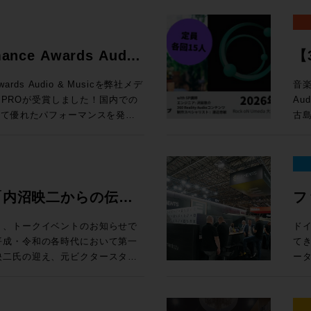
かし、Avidのオーディオ製品
「
し
ンピュータ再起動とともに最初に
定） 編集ウィンドウ上部の「ピントラックエリア」に、
と
ようなリアルタイムに操作するこ
ジ
Windows 10以上 
応できるよう開発をリード、その
クリプション（新規）製品が20%オフ
す。
ク
率
。Avid専用プロトコルである
飛躍的に拡大 空間
Pro:
ています。サウンド、音楽、そし
新
ールする前に設定すべき諸項目に関するガ
連
す。
ーティ製のサーフェスと比較して、
Re
※1
たるキャリアであり、生涯におけ
e eStoreで
で
る
mance Awards Audio
【3
Dav
ーコントロールを実現します。
ト
新価格「マ
案します。 開催概要 日時： 
15 Sequoia 対応状況 (既知の不具合)
セ
HP 講師：田巻源太 氏 株式会社インターセプター 編集技師/カラリスト
ますが、Avid Dockと組み合わ
か
ス
!
ク
loud MX, SuperRack
e eStoreで
付開
・サポートと互換性 システム要件、対応す
お
Awards Audio & Musicを弊社メデ
音楽
1
型コンソールのように使用するこ
ド
面
otion LV1
B
ドへのリンクまで、Pro Tools
機
N PROが受賞しました！国内での
Au
め
めとした各種機能を追加できる
ル
得なプラン
千台の出荷実績を記録したWaves初
e eStoreで
様 参加
は、Pro
グイ
いて優れたパフォーマンスを発揮
古島
た、
すすめです。ソフトウェアと異なり
ルを実現する。 
ル 
機能をご紹介します。昨年11月
上、お申し
スタジオシステム設計を承っておりま
の追加機能 上記以外に
を評価をいただいての受賞となり
Au
定
種、新規ユーザーから、天板の割
ド）
マル
トでは、ソフトウェア的なアップデ
ock oN Line
ーマ 1. 学校向けDanteシステムの構築とメリット Audin
討の方は、ぜひ一度弊社へご相談
さ
ー渡
ープの
ロフェッショナルまで、導入・乗り換
方
¥40,000（
H数が64CHから80CHに、出力
まや
ス
る中核を担っているのは周知の事
了後
い
OLS
が
モ
売後も機能の拡張と改良を続けて
ock oN Line
Fo
・M
ただけたのは、ひとえに皆様のご
Re
冨
さ
ン料金が加算
ク
チ・
礼申し上げます。今後も皆様のク
術に
機
ools MTRX
ェ
”「内沼映二からの伝
フ
タジ
、NDIまたはDanteの信号を地
e eStoreで
す。 2. イマーシブ（7.1.4ch）環境の体験 ADAM Aud
Pla
となるよう、情報発信からサポー
En
監
 Module： ¥135,080（税込）
ィ
イルま
なWaves Cloud MXミキ
ーカ
性・技術への深堀〜”
E
追
ます。今後ともメディア・インテ
時：202
集）
¥92,290（税込） 通常合計
体で
り、トークイベントのお知らせで
ド
ァイ
線を用意すれば低遅延でモニタリ
ア含むシステム構築のご相談は
ー
ミ
をご愛顧いただけますようお願い申
14
カラリスト）、
,100（税込） ROCK ON
は
てき
心
¥20,000（
 MXは大規模国際スポーツ大会の生
ー
プ
15:3
開催
担える
映二氏の迎え、元ビクタースタジ
ー
込
ools-2025-10-support/
3.
ク
大阪府
18
reにてビジネス会員アカウントを作成でお
UI・
の音楽制作への向き合い方やこれ
EL
る場合
Wavesだけではなくサードパーティー製の
La
ラ
込
18
26
グエンジ
性
プシ
キャスト・ミキシングで利用可能に
授
Pr
回
ペー
に位置するMTRX Studio。極
グ
る学生の方はもちろんのこと、レ
一つ
Sa
rsive WrapperがVST3に
化のアイデ