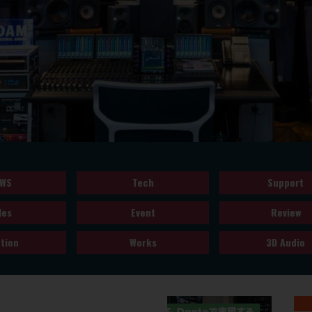
WS
Tech
Support
les
Event
Review
tion
Works
3D Audio