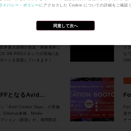
今回
ば、下火になっているものもあ
ワ
ro Toolsの動作検証が実施されて
号化
ライバシー・ポリシー
にアクセスした Cookie についての詳細をご確認
汎用
o Tools | MTRX Studio購入する
の
Grid
ンドの移り変わりの早さを改めて
タ
Pro Toolsでサポ
でも
So
ールとPro Tools Studio永続ライ
音
I/O Card for Yamaha DM7
品・新情報のご紹介とともに、業
な
オペレーティング・システム（英
H
よび展
期
・SoundGrid Extreme
をダイジェストにてお伝えいたし
ァ
検証が実施されているWindowsコン
で
同意して次へ
HP ●UMD192：今春販売を開始したUMD192はUSB、MADI、Danteを相
ターフェース(Avid/Digidesignまた
の要求
U Rack Ears for Half-Rack
ク
調
互
MTRX IIベース・ユニットおよ
チ
9,800（税込） 通常合計
ポート！現地ラスベガスか
3
ョ
れた機能に関する動画です。動画右下の歯
Pr
です。 ●TCA Flypack, Flypack 
入で￥200,000割引！ 久々
SP
K ON PROでお
のデモンストレーションを行って
ス
択すると音声が日本語に自動翻訳
Au
知
プ
モーションする企画が3連発で出
ィア
世界最大規模の放送・映像業界に
ス
像と音声を繋ぐワークフロー運用
サ
202
ン
！ということで、3プロモーショ
SP
ネス会員アカウントを作成でお見積り作成
CK ON PROスタッフが現地に赴
なワ
基づく商品説明、技術解説、シス
峰の一台です。 83
S6 サポート
開発
てい
れのキャンペーン詳細をご確認く
が、
ポートを更新していきます！
(3
「T
To
Li
と
idネットワークに追加する拡張カード
イブミキサーFairlight Live
共にお迎
試
vidビデオ機器とドライバのバージョン
ーション
す。 ●μVTEはひとつのプロセッシングユニットに複数
ク
a DM7 Consoles 通常価格：
の技術を活用した新システム「TCA
「
の最新リリース（2026.4）に加
が
（Fraunh
アク
¥199,100（税込） ROCK ON
よ
K ON PROでお
リモートプロダクションツールなど
360VM
携により、制作ワークフローをさらに
マ
能 （P
Tの
ンツ
20206まと
ンダ
ウェアもご紹介します。 講
ス
ンク、ビデオ・サテライト及びビデ
の頭
られています。 
にてビジネス会員アカウントを作成でお見積
AD
ネス会員アカウントを作成でお見積り作成
ください。 >> Rock oN
完結：
nology シニアオーディオアプリケ
FFとなるAvid
F
境となっています。 
奨の構成について確認できます。
向上
ン株式会社
制作
オ
202
diaCentral |
モバ
ルコンソ
み
ション開催！
ャ
ROCK ON PROにお任せく
モニタリン
在はAvidのAPACのシニアオー
vid Creator Days」の実施
Fo
17
lay) を Pro Tools 2018以降と使用す
ァイ
x 
お見積
ム
プ
として、テレビやオンライン向け
楽
赤坂
応
19:15 高機能なMAMを持つELEMENTSとBlac
Storeにてビジネス会員アカウントを作
な
です。 ※本プラグインは追加料金なしでご
Apple、Amazon、三菱、
ブスクリプション（新規）が、期間限定で
ナー
録をお
シブミ
わ
ン
大
5
等のクライアントと、業界とのつな
年度を迎える今、このプロモーショ
催されます。 現在、
場
はこち
ェア
ーなしでは絶対になし得ないこ
でを
可能となります。 