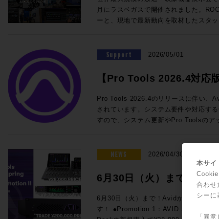
@London ★ROCK ON PRO 導入事例 IMAGICAエンタテインメントメ
を迎えての徹底解剖。ぜひ合わせてご参加ください！
SoundGridスターターセット ・SuperR
月にラスベガスで開催されました。ROCK
ディアサービス 新宿アニメーションスタジオ ★ROCK O
チラから！ ■ケーブル技術ショー 2026 ＞＞ 事前来場登録制：公式サイ
DM7用I/Oカード この夏のライブ現場はもちろん、放送局の可搬システム
ーと、現地で最新動向を取材したスタッ
Technology ELEMENTS ケース
ト（https://www.catv-f.com/top.html） 期間：2026年7月23日(木)・
としても活躍するLV1をぜひご検討くだ
施いたします！ 本セッションでは、Blackmagic Designが発表した話題
Dolby Atmos搭載の箱根ロープウェイ 音箱
日(金) 場所：東京国際フォーラム ホールE ☆ROCK ON P
わせも受付中です。 ☆プロモーション概要☆ 内容：対象のWaves Live
のライブミキサー「Fairlight Live」、
@Las Vegas "幻の島"と360度の波の音〜
ELEMENT
製品を期間限定の特別価格でご提供 期間：
システム「TCA Package」をはじめ
Support
ップ〜 ★Build Up Your Studio パーソナル・スタジオ設計の音響学 その
2026/05/01
月31日（金）予定 ◎期間限定セット 一覧 人気のLV1 Classicコンソール
クションツール、そしてAoIP / MoI
33 特別編 音響設計実践道場 1/1 の
と24in/18outのステージボックスに
で、現地で直接見てきた"いま"のメデ
を探せ! 1/10残響室を作ろう その3〜 ★Power of Music sonible
【Pro Tools 2026.4対応
eMotion LV1 Classic 通常価格：¥1,
メーカーの協力による実機展示とともに
smart:comp 3 / ROTH BART BA
常価格：¥660,000（税込） 通常合計¥2
ト情報一覧
トプロダクションに携わる皆さまにとっ
回！！ ★BrandNew iZotope / SSL / LEWITT / Softube / PositiveGrid
Pro Tools 2026.4のリリースに伴
¥2,200,000 (税込) ROCK ON PROでお見積り＆ご購入！>> Rock oN
設計のヒントとなる内容です。現地へ訪
/ United Studio Technologies IK Mu
されています。システム要件や対応する
Line eStoreでお見積り＆ご購入！>> ＊R
のテクノロジー・トレンドのポイントを
Empirical Labs / KORG / Sound Particles ★FUN FUN FUN 
すので、システム更新やPro Tools
ス会員アカウントを作成でお見積り作成が可
ます。皆さまのご参加をお待ちしております。 ■NAB2026
ベのイケイケゴーゴー探報記〜！ GIZMO MUSIC ライブミュージックの
参照ください。 Pro Tools新機能・要件 Pro Tools 2026.4 リリースノー
LV1 Classicコンソールと16in/1
Report!! 開催日時：2026年5月26日
神髄 ◎Proceed Magazineバックナンバーも好評販売中！ Proceed
ト 最新バージョンのシステム要件、オ
向けの定番セット ・eMotion LV1 Classic 通常価格：¥1,925,000（税
13:30~18:00 会場：LUSH HUB 東
Magazine 2025-2026 Proceed Magazine 2025 Proceed Magazine
などの概要が一覧できます。 Pro Tools ドキュメント マニュアルや新機
NEWS
2026/04/30
込） ・IONIC 16 通常価格：545,6
フラッツB1F 参加費用：無料 参加申
2024-2025 Proceed Magazine 2024 Proceed Magazine 2023-2024
能ガイドです。新バージョンが出るたび
本サイト
¥2,470,600（税込）→セール価格：¥2,090,000 (税
録をお願いいたします。 定員：50名 本イベントはお申し込みを締め切り
Proceed Magazine 2023 Proceed Magazine 2022-2023 Proceed
されます。過去のバージョンのドキュメ
Coo
6月30日（火）まで！Av
でお見積り＆ご購入！>> Rock oN Line eStoreでお見積り＆ご購入！>>
ました ◎タイムスケジュールのご案内 ◎セッションのご案内
Magazine 2022 Proceed Magazine 2021-2022 Proceed Magazine
Pro Tools システム要件 Pro To
合わせ
＊Rock oN Line eStoreにてビ
◎Session1「テクノロジートレンドはど
ァーが3連発！
2021 Proceed Magazine 2020-2021 Proceed Magazine 2020 Proceed
ペックなどが記載されています。 Pro Tools OS (オペレーティングシス
シーに
6月30日（火）まで！Avidからスペシ
成が可能になりました！ YAMAHA DM7でWavesプラグインが使用でき
新製品から見る次世代の制作システム〜」 13:30〜1
Magazine 2019-2020 Proceed Magazineへの広告掲載依頼や、内容に関
テム) 互換性 リスト Pro Toolsのバー
す！ ●Promotion 1：AVID S1 AND DOCK PROMO Avid S1、または
るスペシャルセット。 DSP処理によ
年ぶりのNABでの変化は大きなもので
するお問い合わせ、ご意見・ご感想など
表です。 Pro ToolsでサポートされるAppleコンピュータとオペレーティ
「同意