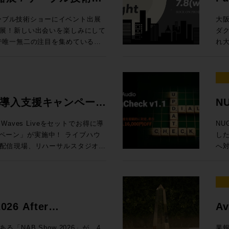
の内容でお届けします！
Ses
、EQをはじめとしたアナログプ
プ。 最
/ 
ケーブル技術ショーにイベント出展
大
最大で4台、つまり、96chまで
したよ、音楽なAIで。これまで、
東京
展！新しい出会いを楽しみにして
ダ
クションラックはどのサイズのサ
視線を送っていました。これくらい
より
れ大
タリング、バスプロセッシングな
（がんばれば）自分でできるし、っ
内 【1セッション・1時間・各回5名様限定】 Genelec エクスペリエン
展示！オンプレでありながらクラウ
キ
yコントロール
ちゃって。完全にわかりやすくAI
ス・
フローに合わせた機能を提供する
する
hannelセクションで構成され
、作曲自体や制作アシストのみな
を
、Q-SYSとオリジナルアプリ
MA
のディスプレイ内で起きること
き、
RO独自のアナウンス収録ソリュー
Da
センター）から、１ベイずつ増やす
柄と言えるでしょう。今回の
ご体験
場
ive 導入支援キャンペーン
NU
ター8フェーダーまで選択が可能。
動向も含めてテクノロジーがどのような
日（木
質問・ご相談はもちろん、導入事
と
グ・インライン・コンソール
AIマップ」を整えます。皆さんが
定 ●イマーシブ・ルーム 【当日設置のモニター】8381A、8341A（Dolby
記
タッフが丁寧に対応いたします。
ょう。 ※7/1追加情報 Blackmagic Design 
aves Liveをセットでお得に導
NU
しては仕様により都度お見積り、ご
、クリエイターが携えるべきこれ
At
い。 ■第11回 関西放
20 実機展示決定
ン」が実施中！ ライブハウ
した
ーム、または、弊社営業担当まで
ょう、bon voyage！
Music 
ttps://www.tv-
Da
配信現場、リハーサルスタジオ、
へ
ページ 定価：500円（本体価格455円）
83
Da
現場に対応するWaves Live
ット機能
 （画像クリ
Music、
PRO /
会1
ーバ、16+1フェーダーをオールイ
¥1
ジャパン） オーディオ
市北
ion LV1 Classicと規模に合
ス
場に何をもたらすか〜 AIは今何を
門媒
 oN Umedaにて機器展にも出
お申
いますぐライブサウンドの現場で
明確
 Suno社インタビュー / 用途別
As
トをさらに深掘りするスペシャル
7/8（
ャルセットです。 期間限定
ロモ
6 After
Av
サ
会「
LV1 Classicコンソール＋ステー
当）
Grove Studios / Air Studios
技術
icのSystem-Tと、ELEMENTSにゲスト
な懇
賞
ー向け、SuperRack
11日（木）17時
NAB Show 2026」が、4
果報