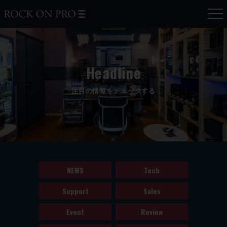
Headline
注目の情報をチェックする
NEWS
Tech
Support
Sales
Event
Review