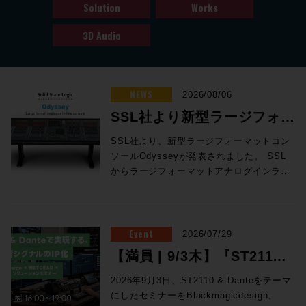
Solution
Works
3D Audio
NEWS
2026/08/06
SSL社より新型ラージフォー
マットコンソールOdyssey
SSL社より、新型ラージフォーマットコン
ソールOdysseyが発表されました。 SSL
が発表！
からラージフォーマットアナログインライ
ンコンソールが新たに登場するのは、2006
年に発表されたDualityコンソールからなん
と20年ぶり！同社ORACLEアナログコンソ
ールで確立したActiveAnalogueテクノロジ
Event
2026/07/29
ーを中核とし、24chから96chまでのシス
【満員 | 9/3木】『ST2110
テムに対応するスタジオコンソールです。
Oracleで完成したActiveAnalogueテクノ
& Danteで実現する、映像・
2026年9月3日、ST2110 & Danteをテーマ
ロジーを採用 SSLの新たなラージフォーマ
にしたセミナーをBlackmagicdesign、
音響シグナルのIP化』