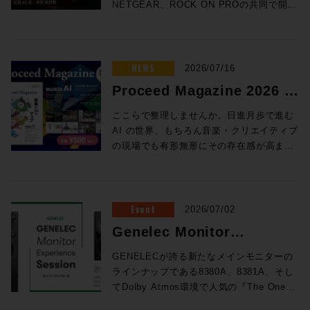
ットコンソール「Odyssey」には、昨年発
NETGEAR、ROCK ON PROの共同で開催
表されたORACLEアナログコンソールで確
Blackmagic Design x
します！ ST2110・Danteを活用した映
立された独自技術「ActiveAnalogue」が採
像・音響シグナルのIP化をテーマに、シス
NETGEAR x ROCK ON
用されている。これにより、信号経路に一
テム構成から実機デモまで、実践的なソリ
切のAD/DA変換を伴わないフルアナログ回
PRO ソリューションセミナ
ューションをご紹介。 放送局の次世代基盤
NEWS
2026/07/16
路でありながら、各種設定を一瞬でリコー
として着実に広まりをみせるST2110をベ
ー開催
Proceed Magazine 2026 販
ルすることができ、伝統的で妥協のないサ
ースに、Danteシステムとの連携までを実
ウンドクオリティと現代のニーズに適う利
際にご体験できる絶好の機会、ぜひご参加
売開始！ 特集：music AI
ここらで整理しませんか。日進月歩で進む
便性を両立することを可能にしている。 ・
ください！ トピックス ★ST2110・
AI の世界、もちろん音楽・クリエイティブ
全CHへのダイナミクスの搭載 ・ラージ＆
Danteを活用したIPシステムの基礎知識↓映
の現場でも有形無形にその存在感が高まっ
スモールのダブルフェーダーを搭載 ・高度
像・音響シグナルIP化の実践例
ています。活用についてもどのようなアプ
なセッションリコール ・DAWコントロー
★Blackmagic Design ✕ NETGEARによ
ローチを行うのが良いのか試行錯誤も多い
ルの統合 ・SL9000コンソールから引き継
るソリューション構成 ★ROCK ON
ところ。そこで、、、一旦ここらで整理し
がれる SSL Super Analogue サーキット
PROによるシステム設計の考え方 ★3社
ませんか、あふれる情報を取りまとめてみ
Event
2026/07/02
に基づいた回路構成 24フェーダーから96
連携によるデモンストレーション 開催概要
ましょう、というのが今回のProceed
フェーダーまで、柔軟な構成が可能
Genelec Monitor
◎日時：2026年9月3日（木）16:00~19:00
Magazineです。整理している間にも刻々
Odysseyは ・チャンネルラック ・センタ
◎場所：ネットギアジャパン セミナールー
と状況は変わりそうですが、世相の移り変
Experience Session 2026
GENELECが誇る新たなメインモニターの
ーセクションラック ・コントロールサーフ
ム 東京都中央区京橋3-7-5 近鉄京
わりを考える良きタイミングでもありま
ラインナップである8380A、8381A、そし
ェイス の３つから構成される。 チェンネ
開催！
橋スクエア 12F（Google Map） ◎定員：
す。他にも、Sound Tripはロンドンのミュ
てDolby Atmos環境で人気の『The One』
ルラックは1台で24ch分の信号を処理す
40名 事前予約制 ◎参加費：無料 満員御
ージックシーンを支えてきた３つのスタジ
シリーズ・8341Aをじっくり体験できる試
る。プリアンプ、ダイナミクス、EQをは
礼！申し込みは締め切りました。 タイムテ