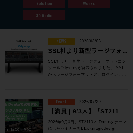
Solution
Works
3D Audio
NEWS
2026/08/06
SSL社より新型ラージフォー
マットコンソールOdyssey
SSL社より、新型ラージフォーマットコン
ソールOdysseyが発表されました。 SSL
が発表！
からラージフォーマットアナログインライ
ンコンソールが新たに登場するのは、2006
年に発表されたDualityコンソールからなん
と20年ぶり！同社ORACLEアナログコンソ
ールで確立したActiveAnalogueテクノロジ
Event
2026/07/29
ーを中核とし、24chから96chまでのシス
【満員 | 9/3木】『ST2110
テムに対応するスタジオコンソールです。
Oracleで完成したActiveAnalogueテクノ
& Danteで実現する、映像・
2026年9月3日、ST2110 & Danteをテーマ
ロジーを採用 SSLの新たなラージフォーマ
にしたセミナーをBlackmagicdesign、
音響シグナルのIP化』