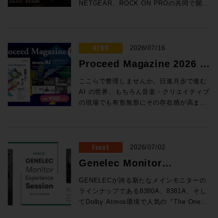
ットコンソール「Odyssey」には、昨年発
NETGEAR、ROCK ON PROの共同で開催
表されたORACLEアナログコンソールで確
Blackmagic Design x
します！ ST2110・Danteを活用した映
立された独自技術「ActiveAnalogue」が採
像・音響シグナルのIP化をテーマに、シス
NETGEAR x ROCK ON
用されている。これにより、信号経路に一
テム構成から実機デモまで、実践的なソリ
切のAD/DA変換を伴わないフルアナログ回
PRO ソリューションセミナ
ューションをご紹介。 放送局の次世代基盤
NEWS
2026/07/16
路でありながら、各種設定を一瞬でリコー
として着実に広まりをみせるST2110をベ
ー開催
Proceed Magazine 2026 販
ルすることができ、伝統的で妥協のないサ
ースに、Danteシステムとの連携までを実
ウンドクオリティと現代のニーズに適う利
際にご体験できる絶好の機会、ぜひご参加
売開始！ 特集：music AI
ここらで整理しませんか。日進月歩で進む
便性を両立することを可能にしている。 ・
ください！ トピックス ★ST2110・
AI の世界、もちろん音楽・クリエイティブ
全CHへのダイナミクスの搭載 ・ラージ＆
Danteを活用したIPシステムの基礎知識↓映
の現場でも有形無形にその存在感が高まっ
スモールのダブルフェーダーを搭載 ・高度
像・音響シグナルIP化の実践例
ています。活用についてもどのようなアプ
なセッションリコール ・DAWコントロー
★Blackmagic Design ✕ NETGEARによ
ローチを行うのが良いのか試行錯誤も多い
ルの統合 ・SL9000コンソールから引き継
るソリューション構成 ★ROCK ON
ところ。そこで、、、一旦ここらで整理し
がれる SSL Super Analogue サーキット
PROによるシステム設計の考え方 ★3社
ませんか、あふれる情報を取りまとめてみ
Event
2026/07/02
に基づいた回路構成 24フェーダーから96
連携によるデモンストレーション 開催概要
ましょう、というのが今回のProceed
フェーダーまで、柔軟な構成が可能
Genelec Monitor
◎日時：2026年9月3日（木）16:00~19:00
Magazineです。整理している間にも刻々
Odysseyは ・チャンネルラック ・センタ
◎場所：ネットギアジャパン セミナールー
と状況は変わりそうですが、世相の移り変
Experience Session 2026
GENELECが誇る新たなメインモニターの
ーセクションラック ・コントロールサーフ
ム 東京都中央区京橋3-7-5 近鉄京
わりを考える良きタイミングでもありま
ラインナップである8380A、8381A、そし
ェイス の３つから構成される。 チェンネ
開催！
橋スクエア 12F（Google Map） ◎定員：
す。他にも、Sound Tripはロンドンのミュ
てDolby Atmos環境で人気の『The One』
ルラックは1台で24ch分の信号を処理す
40名 事前予約制 ◎参加費：無料 満員御
ージックシーンを支えてきた３つのスタジ
シリーズ・8341Aをじっくり体験できる試
る。プリアンプ、ダイナミクス、EQをは
礼！申し込みは締め切りました。 タイムテ