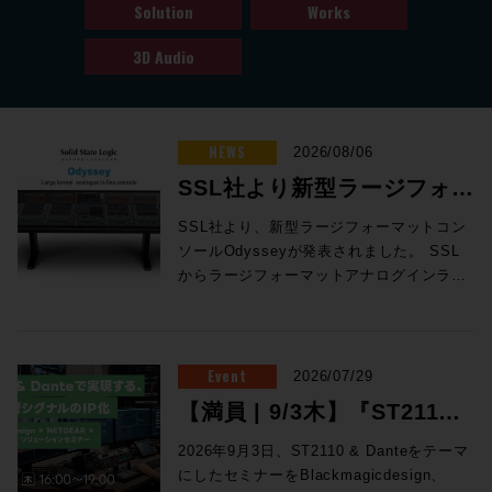
Solution
Works
3D Audio
NEWS
2026/08/06
SSL社より新型ラージフォー
マットコンソールOdyssey
SSL社より、新型ラージフォーマットコン
ソールOdysseyが発表されました。 SSL
が発表！
からラージフォーマットアナログインライ
ンコンソールが新たに登場するのは、2006
年に発表されたDualityコンソールからなん
と20年ぶり！同社ORACLEアナログコンソ
ールで確立したActiveAnalogueテクノロジ
Event
2026/07/29
ーを中核とし、24chから96chまでのシス
【満員 | 9/3木】『ST2110
テムに対応するスタジオコンソールです。
Oracleで完成したActiveAnalogueテクノ
& Danteで実現する、映像・
2026年9月3日、ST2110 & Danteをテーマ
ロジーを採用 SSLの新たなラージフォーマ
にしたセミナーをBlackmagicdesign、
音響シグナルのIP化』