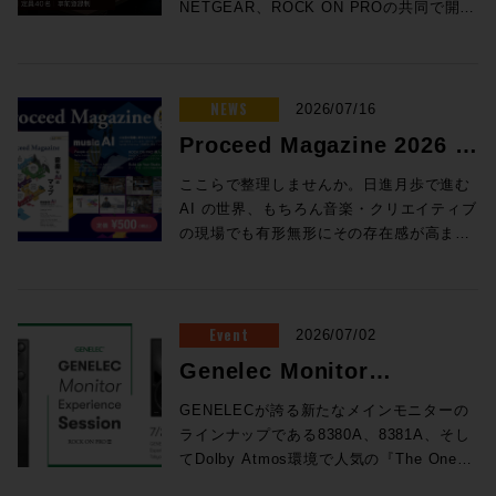
ットコンソール「Odyssey」には、昨年発
NETGEAR、ROCK ON PROの共同で開催
表されたORACLEアナログコンソールで確
Blackmagic Design x
します！ ST2110・Danteを活用した映
立された独自技術「ActiveAnalogue」が採
像・音響シグナルのIP化をテーマに、シス
NETGEAR x ROCK ON
用されている。これにより、信号経路に一
テム構成から実機デモまで、実践的なソリ
切のAD/DA変換を伴わないフルアナログ回
PRO ソリューションセミナ
ューションをご紹介。 放送局の次世代基盤
NEWS
2026/07/16
路でありながら、各種設定を一瞬でリコー
として着実に広まりをみせるST2110をベ
ー開催
Proceed Magazine 2026 販
ルすることができ、伝統的で妥協のないサ
ースに、Danteシステムとの連携までを実
ウンドクオリティと現代のニーズに適う利
際にご体験できる絶好の機会、ぜひご参加
売開始！ 特集：music AI
ここらで整理しませんか。日進月歩で進む
便性を両立することを可能にしている。 ・
ください！ トピックス ★ST2110・
AI の世界、もちろん音楽・クリエイティブ
全CHへのダイナミクスの搭載 ・ラージ＆
Danteを活用したIPシステムの基礎知識↓映
の現場でも有形無形にその存在感が高まっ
スモールのダブルフェーダーを搭載 ・高度
像・音響シグナルIP化の実践例
ています。活用についてもどのようなアプ
なセッションリコール ・DAWコントロー
★Blackmagic Design ✕ NETGEARによ
ローチを行うのが良いのか試行錯誤も多い
ルの統合 ・SL9000コンソールから引き継
るソリューション構成 ★ROCK ON
ところ。そこで、、、一旦ここらで整理し
がれる SSL Super Analogue サーキット
PROによるシステム設計の考え方 ★3社
ませんか、あふれる情報を取りまとめてみ
Event
2026/07/02
に基づいた回路構成 24フェーダーから96
連携によるデモンストレーション 開催概要
ましょう、というのが今回のProceed
フェーダーまで、柔軟な構成が可能
Genelec Monitor
◎日時：2026年9月3日（木）16:00~19:00
Magazineです。整理している間にも刻々
Odysseyは ・チャンネルラック ・センタ
◎場所：ネットギアジャパン セミナールー
と状況は変わりそうですが、世相の移り変
Experience Session 2026
GENELECが誇る新たなメインモニターの
ーセクションラック ・コントロールサーフ
ム 東京都中央区京橋3-7-5 近鉄京
わりを考える良きタイミングでもありま
ラインナップである8380A、8381A、そし
ェイス の３つから構成される。 チェンネ
開催！
橋スクエア 12F（Google Map） ◎定員：
す。他にも、Sound Tripはロンドンのミュ
てDolby Atmos環境で人気の『The One』
ルラックは1台で24ch分の信号を処理す
40名 事前予約制 ◎参加費：無料 満員御
ージックシーンを支えてきた３つのスタジ
シリーズ・8341Aをじっくり体験できる試
る。プリアンプ、ダイナミクス、EQをは
礼！申し込みは締め切りました。 タイムテ