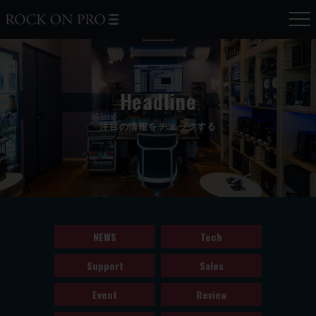
Headline
注目の情報をチェックする
NEWS
Tech
Support
Sales
Event
Review