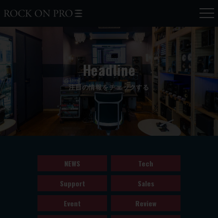
Headline
注目の情報をチェックする
NEWS
Tech
Support
Sales
Event
Review