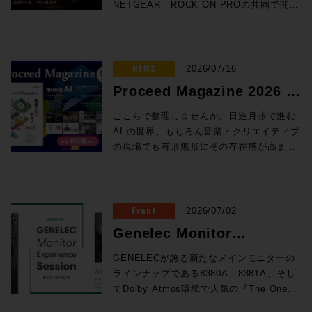
ットコンソール「Odyssey」には、昨年発
NETGEAR、ROCK ON PROの共同で開催
表されたORACLEアナログコンソールで確
Blackmagic Design x
します！ ST2110・Danteを活用した映
立された独自技術「ActiveAnalogue」が採
像・音響シグナルのIP化をテーマに、シス
NETGEAR x ROCK ON
用されている。これにより、信号経路に一
テム構成から実機デモまで、実践的なソリ
切のAD/DA変換を伴わないフルアナログ回
PRO ソリューションセミナ
ューションをご紹介。 放送局の次世代基盤
NEWS
2026/07/16
路でありながら、各種設定を一瞬でリコー
として着実に広まりをみせるST2110をベ
ー開催
Proceed Magazine 2026 販
ルすることができ、伝統的で妥協のないサ
ースに、Danteシステムとの連携までを実
ウンドクオリティと現代のニーズに適う利
際にご体験できる絶好の機会、ぜひご参加
売開始！ 特集：music AI
ここらで整理しませんか。日進月歩で進む
便性を両立することを可能にしている。 ・
ください！ トピックス ★ST2110・
AI の世界、もちろん音楽・クリエイティブ
全CHへのダイナミクスの搭載 ・ラージ＆
Danteを活用したIPシステムの基礎知識↓映
の現場でも有形無形にその存在感が高まっ
スモールのダブルフェーダーを搭載 ・高度
像・音響シグナルIP化の実践例
ています。活用についてもどのようなアプ
なセッションリコール ・DAWコントロー
★Blackmagic Design ✕ NETGEARによ
ローチを行うのが良いのか試行錯誤も多い
ルの統合 ・SL9000コンソールから引き継
るソリューション構成 ★ROCK ON
ところ。そこで、、、一旦ここらで整理し
がれる SSL Super Analogue サーキット
PROによるシステム設計の考え方 ★3社
ませんか、あふれる情報を取りまとめてみ
Event
2026/07/02
に基づいた回路構成 24フェーダーから96
連携によるデモンストレーション 開催概要
ましょう、というのが今回のProceed
フェーダーまで、柔軟な構成が可能
Genelec Monitor
◎日時：2026年9月3日（木）16:00~19:00
Magazineです。整理している間にも刻々
Odysseyは ・チャンネルラック ・センタ
◎場所：ネットギアジャパン セミナールー
と状況は変わりそうですが、世相の移り変
Experience Session 2026
GENELECが誇る新たなメインモニターの
ーセクションラック ・コントロールサーフ
ム 東京都中央区京橋3-7-5 近鉄京
わりを考える良きタイミングでもありま
ラインナップである8380A、8381A、そし
ェイス の３つから構成される。 チェンネ
開催！
橋スクエア 12F（Google Map） ◎定員：
す。他にも、Sound Tripはロンドンのミュ
てDolby Atmos環境で人気の『The One』
ルラックは1台で24ch分の信号を処理す
40名 事前予約制 ◎参加費：無料 満員御
ージックシーンを支えてきた３つのスタジ
シリーズ・8341Aをじっくり体験できる試
る。プリアンプ、ダイナミクス、EQをは
礼！申し込みは締め切りました。 タイムテ