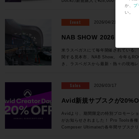
Dockの新規購入で¥28,000 OFF！ ●Promotion 2：PRO TOOLS |
が実現！ (システムにはこのほかPC、プラグインライセンス、ネットワ
浸透していっているテクノロジーもあれ
フォームよりご送信ください。
ング・システム（英語） AvidによってP
か、
プ
MTRX STUDIO IN A BOX PROMO Pr
ークハブ、Ethernetケーブルが必要です。) ・SuperRack Sound
り、この業界におけるテクノロジートレ
いるApple製コンピュータの一覧が記載されています。 
い。
お客様へ、 MTRX Thunderbolt 3モジュ
通常価格：¥105,600（税込） ・WSG-PY64 
感じさせるものとなっていました。新製
ートされるWindowsコンピュータと
センスを無償提供！ ●Promotion 3：PRO TOOLS | MTRX II DIGILINK
Event
Consoles 通常価格：¥199,100（税込） 
2026/04/21
界全体の流れ、移り変わりと行ったもの
語） AvidによってPro Toolsの動作
TRADE-IN PROMO DigiLink搭載イン
Server-C 通常価格：¥498,300（税込） ・2
ます。 講師：前田洋介 ROCK ON PRO シニア・テクノロジー・オフィ
ピュータの一覧が記載されています。 Avid YouTubeチャンネル 最新の6
はサードパーティ製)を下取りした場合、 
SoundGrid Devices 通常価格：¥1
NAB SHOW 2026レ
サー レコーディングエンジニア、PAエンジニアの現場経験を活かしプロ
本がPro Tools 2026.4で追加さ
び1枚以上のMTRXオプションカードの同時購
¥822,800（税込）→セール価格：¥605,000 (税込) ROC
ダクトスペシャリストとして様々な商品
車アイコン＞音声トラック＞日本語を選
ら随時更新中！
にオーディオ機器でハードウェアをプロ
見積り＆ご購入！>> Rock oN Line eStoreでお見積り＆ご購入！>> ＊
米ラスベガスにて毎年開催されている、
いる。映画音楽などの現場経験から、映
されます。 EUCON関連 EUCON 互換性 EUCON各バージョンとPro
てきて、なんだか盛り上がっちゃいます
Rock oN Line eStoreにてビジ
関する見本市、NAB Show。 今年もRO
改善、現場で培った音の感性、実体験に
Tools各バージョンの対応OSを調べられます。 Avid S4 / 
ンをまとめて皆様にご案内です、それぞ
が可能になりました！ お手持ちのシステムをフル活用する架け橋に！
き、ラスベガスから最新・熱々の現地レ
テム構築を行っている。 ◎Session2「Pro Tools NABアップデート概
EUCON 製品ガイド その他のAvid製品との互換性 Pro Tools ビデオ・ペ
ださい！ ●Promotion 1：AVID S1 AND DOCK PROMO ＊iPadは別売
YAMAHA DM7シリーズをSoundGr
Blackmagic Designが発表した大注目のラ
要」 14:25〜15:10 NAB 2026におけるAvid Audioの最新アップデート情
リフェラル Pro Toolsが対応するA
となります。 ●Avid S1：6/30（火）まで¥28,000 OFF！ 通常
・WSG-PY64 I/O Card for Yamah
や、SSL今回の目玉であるSystem-T
報をご紹介！Pro ToolsおよびEUCON
マッチングが一覧できます。 Pro Tools と Media Composer を同一のシ
¥229,900（税込）→プロモーション価格：
¥199,100（税込）→セール価格：¥154,000 (税込) ROC
Package」、最新のAIメーカーから
Sales
え、Pro Toolsとのシームレスな連
2026/03/17
ステムに混在させる際の注意点 ビデオ・サテライト および サテライト・
PROでお見積り＆ご購入！>> Rock oN Line eStoreでお見積り＆ご購入
見積り＆ご購入！>> Rock oN Line eStoreでお見積り＆ご購入！>> ＊
など、実機の写真と共に最速紹介していきます！ 以下のNAB
効率化・強化するサードパーティ製ソフト
リンク システム要件 サテライト・リ
>> ＊Rock oN Line eStore
Rock oN Line eStoreにてビジ
めページより、会期中は毎日更新！ぜひご覧
師：ダニエル・ラヴェル 氏 Avid Tech
Avid新規サブスクが20%O
オ・サテライトLEにおける、Avid推
り作成が可能になりました！ ●Avid Dock：6/30（火）まで¥28,000
が可能になりました！ 導入前のWaves Live デモのご依頼から、この特
NAB2026 SHow Repeort
ーションスペシャリスト ニュージーランド出身、東京在住 オーディオポ
Avid NEXISをPro Tools と使用する場合の必要要件 Me
OFF！ 通常¥183,700（税込）→プロモーション価格：¥152,900（税込）
Creator Daysプロモー
別セットを加えたシステム構築のご相談まで
ストプロダクションのキャリアを経て、現
Avidより、期間限定の特別プロモーション「A
Production Management (旧 Interp
ROCK ON PROでお見積り＆ご購入！>> Rock oN Line eStoreで
ださい！
ディオアプリケーションスペシャリスト
がお知らせされました！ Pro Tools各種、Sibelius各種、Media
る場合のシステム要件 Sibelius と Pro Tools を同一のシステムに混在さ
り＆ご購入>> ＊Rock oN Line e
のミキシングやサウンドデザインを手がけ、
Composer Ultimateの各年間サ
せる際の注意点 Pro Tools豆知識 Pro Toolsアップグレード・コードの登
成でお見積り作成が可能になりました！ 複数のフェーダーを同時にコ
NEC、ホンダ、トヨタ、日産、Nike
20%オフになるプロモセールです。新
録方法 Pro Tools Software Support（英語） Pro Tools 初期設定削除方
トロールするのは、フィジカルフェーダ