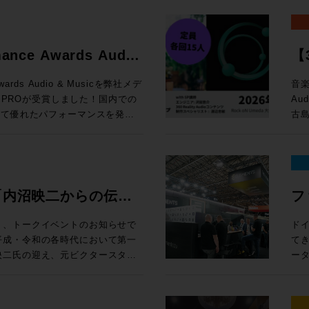
かし、Avidのオーディオ製品
「
し
ンピュータ再起動とともに最初に
定） 編集ウィンドウ上部の「ピントラックエリア」に、
と
ようなリアルタイムに操作するこ
ジ
Windows 10以上 
応できるよう開発をリード、その
クリプション（新規）製品が20%オフ
す。
ク
率
。Avid専用プロトコルである
飛躍的に拡大 空間
Pro:
ています。サウンド、音楽、そし
新
ールする前に設定すべき諸項目に関するガ
連
す。
ーティ製のサーフェスと比較して、
Re
※1
たるキャリアであり、生涯におけ
e eStoreで
で
る
mance Awards Audio
【3
Dav
ーコントロールを実現します。
ト
新価格「マ
案します。 開催概要 日時： 
15 Sequoia 対応状況 (既知の不具合)
セ
HP 講師：田巻源太 氏 株式会社インターセプター 編集技師/カラリスト
ますが、Avid Dockと組み合わ
か
ス
!
ク
loud MX, SuperRack
e eStoreで
付開
・サポートと互換性 システム要件、対応す
お
Awards Audio & Musicを弊社メデ
音楽
1
型コンソールのように使用するこ
ド
面
otion LV1
B
ドへのリンクまで、Pro Tools
機
N PROが受賞しました！国内での
Au
め
めとした各種機能を追加できる
ル
得なプラン
千台の出荷実績を記録したWaves初
e eStoreで
様 参加
は、Pro
グイ
いて優れたパフォーマンスを発揮
古島
た、
すすめです。ソフトウェアと異なり
ルを実現する。 
ル 
機能をご紹介します。昨年11月
上、お申し
スタジオシステム設計を承っておりま
の追加機能 上記以外に
を評価をいただいての受賞となり
Au
定
種、新規ユーザーから、天板の割
ド）
マル
トでは、ソフトウェア的なアップデ
ock oN Line
ーマ 1. 学校向けDanteシステムの構築とメリット Audin
討の方は、ぜひ一度弊社へご相談
さ
ー渡
ープの
ロフェッショナルまで、導入・乗り換
方
¥40,000（
H数が64CHから80CHに、出力
まや
ス
る中核を担っているのは周知の事
了後
い
OLS
が
モ
売後も機能の拡張と改良を続けて
ock oN Line
Fo
・M
ただけたのは、ひとえに皆様のご
Re
冨
さ
ン料金が加算
ク
チ・
礼申し上げます。今後も皆様のク
術に
機
ools MTRX
ェ
”「内沼映二からの伝
フ
タジ
、NDIまたはDanteの信号を地
e eStoreで
す。 2. イマーシブ（7.1.4ch）環境の体験 ADAM Aud
Pla
となるよう、情報発信からサポー
En
監
 Module： ¥135,080（税込）
ィ
イルま
なWaves Cloud MXミキ
ーカ
性・技術への深堀〜”
E
追
ます。今後ともメディア・インテ
時：202
集）
¥92,290（税込） 通常合計
体で
り、トークイベントのお知らせで
ド
ァイ
線を用意すれば低遅延でモニタリ
ア含むシステム構築のご相談は
ー
ミ
をご愛顧いただけますようお願い申
14
カラリスト）、
,100（税込） ROCK ON
は
てき
心
¥20,000（
 MXは大規模国際スポーツ大会の生
ー
プ
15:3
開催
担える
映二氏の迎え、元ビクタースタジ
ー
込
ools-2025-10-support/
3.
ク
大阪府
18
reにてビジネス会員アカウントを作成でお
UI・
の音楽制作への向き合い方やこれ
EL
る場合
Wavesだけではなくサードパーティー製の
La
ラ
込
18
26
グエンジ
性
プシ
キャスト・ミキシングで利用可能に
授
Pr
回
ペー
に位置するMTRX Studio。極
グ
る学生の方はもちろんのこと、レ
一つ
Sa
rsive WrapperがVST3に
化のアイデ