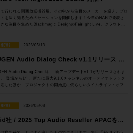
sion 2026 開催日時： 2026年7月23日（木） 11:00 / 13:00 / 14:30
16:00 / 17:30 会場：GENELEC エクスペリエンス・センター Tokyo
阪で行われる関西放送機器展。その中から注目のメーカーを迎え、プロ
都港区赤坂2-22-21 参加費用：無料 参加申込方法：お申込フォーム
クトを深く知るためのセッションを開催します！今年のNABで発表さ
事前登録をお願いいたします。 定員：各回5名 ◎セッションのご案
きな注目を集めたBlackmagic DesignのFairlight Live。クラウドミ
シング対応、新しいコントロールサーフェスなど新機能を積極的に発表
センター Tokyoのステレオ・ルーム、イマーシブ・ルームの2フロア
Solid State LogicのSystem-T。昨年より大きな注目を集める高度な
使った試聴会となります。ステレオ・ルームでは8380Aをご試聴いただ
Mを搭載したファイルサーバーELEMENTS。Blackmagic Design
NEWS
2026/05/13
イマーシブ・ルームでは8381A、8341AでのDolby Atmosシステムを
vinciのスペシャリストを迎え実践的な実機でのハンズオン。展示会会
いただくセッションとなっております。 開催時間：2026年7月23
ではゆっくり聞けない最新の情報も、しっかりと聞くことができるまた
GEN Audio Dialog Check v1.1リリース &
）11:00 / 13:00 / 14:30 / 16:00 / 17:30 ※各回お申込順に5名様限
ないチャンス。夜の時間にゆっくりとプロダクトについて語り合いまし
念特価!
Fairlight Live Audio Panel
GEN Audio Dialog Checkに、新アップデートv1.1がリリースされま
mos） 【試聴可能ソース】CD、DVD、Blu-ray Disc の持参、Apple
！ ■Future Tech Night 2026 Osaka! 開催日時：
。 登場から1年、新たに最大9.1.6チャンネルのオーディオトラック
および Apple TV 4K ●ステレオ・ルーム 【当日設置のモニター】
y1：2026年7月7日（火） 開場18:00 、セッション18:30~20:15
対応したほか、プロジェクトの開始点に依らないタイムライン・オフセ
80A 【試聴ソース】WAV ファイル、CD、レコードの持参、Apple
y2：2026年7月8日（水） 開場18:00 、セッション18:30~19:15 懇親
も追加となります。 このアップデートを記念して、期間限定で
Spotify、Audirvāna ●Guide 浅田陽介（株式会社ジェネレック
9:30〜 会場：Rock oN UMEDA店内 セミナースペース 大阪府大阪
6,000割引の特別価格プロモーションも実施！ 放送、映画、ゲーム、
・ビジュアルの専門媒体の編集長や、世界中の専
区芝田 1 丁目 4-14 芝田町ビル 6F 参加費用：無料 参加申込方法：
トリーミングなどあらゆるコンテンツの要であるダイアログの明瞭度を
NEWS
2026/05/08
体が集まって組織されるEISA（Expert Image and Sound
込フォームより事前登録をお願いいたします。 定員：30名 Day2：
に判断できるこのツール、気になっていた方はお見逃しなく。 ☆プ
sociation）の日本メンバーを担当。世界中のスピーカー・ブランドの
水）は懇親会「Meat The Future」開催!! Day2の19:30からは懇親
ーション概要☆ 内容：Dialog Checkが16,000円割引（100ドル相
id社 / 2025 Top Audio Reseller APACを受
ウンドを体験し、スピーカーの構造や素材、補正にまつわるさまざまな
Meat The Future」を開催！肉肉しくも環境にやさしいZERO Waste
の50,050円（税込）で提供 期間：2026年5月12日（火）10時〜6月
をプロ / HiFi問わず日本のユーザーへ紹介してきた。その過程で
親会を開催します！「Meet」かつ「Meat」なひとときをお過ごしい
しました！
まで NUGEN Audio / Dialog Check 通常価格(税込)：￥
は寝て待て、とはよく申したものでございます。先日「Avid 2025