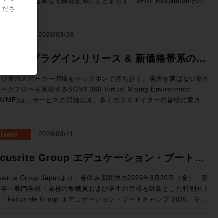
のリリースは単なる機能追加にとどまらず、SPAT Revolutionそのも
ーと極限の精度を両立した、新世代の3ウェイ・ミッドフィールドモニ
標準MPEG-Hに対応 （Pro Tools StudioおよびUltimateのみ） 国内
くださ
OnPremサーバーで展開できるVTE(仮想エンジン)、OSC(Open
の役割を再定義してしまうかのような画期的な内容。マルチメディア録
ー。独自開発の最新同軸ドライバー「MDC™」がピンポイントの正確
次世代放送向け規格として2027年からの本格導入が進行中のMPEG-
und Control)プロトコルによる外部との連携の強化、TCA Flypackお
/再生機能、ADMインポートやオブジェクト・アニメーション、外部同
音像定位と厳格な位相特性を実現。さらに、強靭な15インチ・ウーフ
。従来のステレオに加え、複数のオプショントラックを持つことが可能
示されていたFlypack Tourの紹介を行います。 >>>SSL JAPAN /
、AUXセンド、そして全面刷新されたUIと専用プラグインなど、現場
NEWS
2026/03/26
ーと新設計のトライアングル型ダクトにより、大音量時でも歪みのない
、イマーシブミックスの再生に対応するほか、ダイアログトラックの強
に直結した機能が一挙に実装された。 ●メーカーHPはこちら マル
リーンで包み込むような重低音を再生します。GLM™キャリブレーシ
や多言語放送などのインタラクティブ放送にも対応することができる。
に変換できるオーディオインターフェイス・フォーマットコンバーター
メディア録音/再生とADMインポートで、コンテンツ統合の壁を突破
60VME プラグインリリース & 新価格帯系のお
ン技術にも対応し、部屋の音響特性に合わせた完璧な補正が可能。プロ
o Toolsユーザーに身近なところで言えば、すでにSONY 360 Reallity
Tour：TCA(テンペストコントロールア
AT Revolution 26.04の最大の目玉機能が、新搭載された「マルチメデ
タジオのミキシングやマスタリングはもちろん、色付けのない「真実の
dioのコンテナファイルとして使用されている規格だ。 Pro Tools
らせ
リ)にオンライン機能が追加され、汎用PCにインストールすることでコ
録音/再生（MultiMedia Recording and Playback）」だ。これまで
タジオのスピーカー環境をヘッドホンで持ち歩く。場所を選ばない新た
ウンド」を追求するハイエンドなホームリスニング環境にも最適な最高
6.4では、Pro Tools StudioおよびUltimateに、Fraunhofer IIS 社が
ソールレスでのルーティングや信号処理が行えます。NABで展示され
AT Revolutionはリアルタイムの空間音響エンジンとして機能してきた
ークフローを実現するSONY 360 Virtual Mixing Environment
41A（Dolby Atmos） SAM™ スタジオ・モニター
したMPEG-H Rendererプラグインが無償で付属しており、Pro
た「Tour」はフェーダーパネルBoxの内部に8ch Mic/Line Inと4ch
今バージョンではSPAT Revolutionに直接録音・再生することが可能
60VME)は、サービスの開始以来、多くのクリエイターの皆様に驚きと
he Ones」シリーズの8341APと7370Aによる7.1.4chのDolby Atmos
olsから直接イマーシブ・コンテンツのモニタリングやディストリビュ
ne Out、Network Switchを内蔵したオールインワン仕様のFlypackで
なり、事前制作されたマルチトラック・コンテンツとライブ・オブジェ
えいただいています。 この度、さらに導入・活用の幅を広げる
聴環境。調整された空間と、GLM™による完璧なキャリブレーション
をすることができる。 MPEG-H Audioの詳細はこちら
のサーフェスから
ト・ミキシングを、単一のプラットフォームでシームレスに管理できる
新機能の追加」および「新価格体系」についてご案内いたします。
融合し、プロの制作基準を満たす「正解の音」と、圧倒的な没入感のイ
ofer IIS）>> Dolby ヘッドフォン・パーソナライゼーション機
セスしてフル機能のミキシングを行える新しい構成です。 ●System
うになった。空間音響エンジンとしての枠を超え、イマーシブ・コンテ
Eプラグイン 登場 これまでスタンドアロンアプリで行っていたレ
Event
2026/03/11
ーシブ・サウンドを同時に体験できる、まさに音響の未来を体現したシ
ro Tools StudioおよびUltimateのみ） この機能は、ユーザー個人
新ソフトウェアV4.3はST2110 I/Fへの対応など新しい機能強化が図
制作・再生のハブへと進化とも捉えることができそうだ。 さらに、
リング処理が、ついにDAW内で行えるようになります。 ◎DAW内で
テム。次世代のイマーシブ制作において、最適解のひとつを提示する環
部伝達関数を用いてヘッドホンでのDolby Atmosモニターの精度を
講師：澤向琢 氏 ソリッド・ステート・ロジック・ジャパ
M（Audio Definition Model）インポート機能の追加により、DAWで
AAX / VST3 / AU フォーマットに対応。 ◎スムーズな切り替え：
ocusrite Group エデュケーション・ブートキ
募集要項 ■Genelec Monitor Experience Session
させる。ユーザーがスマートフォンのカメラとSonarworks社の無料
 システム事業部 SSLジャパンでラージフォーマット・デジタ
したDolby Atmos® ADM-WAVをSPAT Revolution内に直接取り込
ーディオデバイスを変更することなく、制作中のDAW内で即座にVME
6 開催日時： 2026年7月23日（木） 11:00 / 13:00 / 14:30 / 16:00 /
イルアプリSoundID Toolsを使って作成したパーソナライズ・プロフ
ールの技術サポートを担当 ◎Day2：Session1「ELEMENTS
、任意の空間にリアルタイムで再レンダリングすることが可能に。ステ
ンプ 2026 開催
グが可能です。 ◎マルチアウト対応：複数トラックに別々の
cusrite Group Japanより、春休み期間中の2026年3月20日（金）、音
:30 会場：GENELEC エクスペリエンス・センター Tokyo 東京都港区
ルをPro Toolsに読み込ませて使用する。 自分自身の頭部伝達関数に
Blackmagic Davinciが生み出すワークフロー」 7/8（水）18:30〜
の分割やオートメーションの再構築といった手間のかかる作業は不要に
ロファイルを立ち上げるなど、プラグインならではの柔軟な運用が可能
大学・専門学校・高校の教職員および学生の皆様を対象とした特別セミ
2-22-21 参加費用：無料 参加申込方法：お申込フォームより事前登
じたバイノーラル環境を構築することができるため、より精密なイマー
kmagic Davinciを組み合
るため、イベント現場においても制作意図を損なうことなく準備時間を
利用いただけます。 ※2025年
「Focusrite Group エデュケーション・ブートキャンプ 2026」を開
願いいたします。 定員：各回5名 【ご注意事項】 ※当日は、ご来
キシングをおこなうことができるだろう。 SoundID Toolsの詳細
せることでどのようなワークフローが生まれるのか？単純にファイルシ
幅に削減できる。これらの機能はいずれも「コンテンツ制作から再生ま
月以前にご購入いただいた方は、次回のプロファイル更新時よりご利用
教育現場では「機材の老朽化」「AoIPへの対応」
者様向けの駐車場の用意はございません。公共交通機関でのご来場、も
ら（Sonarworks社WEBサイト）>> トラックピン（トラックの固
だけではないELEMENTSが持つ、MAM、Workflow automation機能
SPAT一つで完結させる」というビジョンを具現化するものだ。 オブ
【動作環境・対応DAW】 OS: macOS 11.7.10以上 /