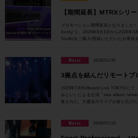
めて色付けの少ない透明感のあるサウン
コーディングに関わる多くの皆様にとっ
対応、モノラルのあらゆるVST3プラグインを5
音声処理回路により、HD I/O時代と
います。 この貴重な機会をお見逃しなく！ ご参加を希望の方は下記イベ
【期間延長】MTRXシリーズに
インサート可能になりました。従来のSuper
を提供します。64ch Dante、512x
ント概要内のリンクより、お申し込みフォ
のアプリケーションや機能の違いについても解説
Ultimate永続版が付属
ング＆モニターコントロール機能を提供す
クイベント「内沼映二からの伝言」〜音
プロモーション期間延長となりました！2
氏、佐藤翔太 氏 株式会社メディア・イ
り、Dolby Atmos制作にも対応でき
堀〜 主催：一般社団法人 日本音楽スタジ
Avidより、2025年8月1日から2026年
催！【3/31まで】
◎Session4「NAB2026で提示したS
ログI/O標準搭載、フロントパネルか
年5月2日（土）14:00開場／14:30
Studioをご購入/登録いただいたお客様全員に対
17:00 NAB2026で発表されたLive Console V6.2ソフトウェアの紹介、
ど、個人で活動するユーザーにも使いやす
ル 〒150-0001 東京都渋谷
永続ライセンスを提供するバンドル・プロ
新製品UMD192とST2110 Bridge、そ
ロモでは、このMTRX StudioにThund
ィメンズプラザB1 入場料：2,000円
MTRXインターフェイスをご購入/アクテ
で実現するST2110 I/F、AWSおよび
加するTB3モジュールがなんと無償で付属！MT
法：お申込みフォームよりお申込みくだ
ント内、「“Products Not Yet Do
VTE(仮想エンジン)、OSC(Open Soun
Music
2026/01/30
Native I/Oとして使用するもよし、Dol
ない製品）」セクションにPro Tools U
との連携の強化、TCA Flypackおよび展示
して使用するもよし、小規模な映画制作やア
トされます。ライセンスは任意のタイミ
介を行います。 講師：澤向琢 氏 ソリッド・ステート・ロジック・ジャパ
3拠点を結んだリモートプ
ToolsのI/Oとして活用するもよし。メ
す。 1台でシステムの中核となるMTRXインターフェースに、世界標準の
ン株式会社 システム事業部 SSLジャパンでラージフォーマット・デジタ
も、それ以外の箇所のクオリティアップ
イマーシブライブ配信の
ProTools Ultimate（税込¥23
ルコンソールの技術サポートを担当 ◎Session5「ブラックマジックデ
2025年7月Billboard Live TO
ンです！ ●Promotion 3：PRO TOOLS | MTRX II DIGILINK TRADE-IN
用ください！！ 概要：対象インターフェイスのご購入/アクティベートで
ザインNAB 2026アップデート Fairlight 
みとい）による公演「new album release 
PROMO ●プロモーション内容 DigiLink搭載インターフェース（Avid /
Pro Tools Ultimate永続ライセンス
品」 17:10〜17:55 NAB2026にて発表したFairlight Live、及びFairlight
催された。大盛況のライブが繰り広げら
Digidesignまたはサードパーティ製）か
2026/3/31 対象者：2025/7/1以
Live Audio Panelを中心に、SMPT
な実証実験が行われていた。株式会社N
OPカードの購入費用から¥200,000
スを購入し、Avidアカウントへのアク
ィブ対応したライブプロダクション製品
行われたその試みとは、リモートプロダ
ご購入例） ・MTRX II ベースユニット：
法：対象Avidアカウントへのデポジッ
講師：ピーター・チェンバレン 氏 ブラックマジックデザイン株式会社
ィオのライブ配信実証実験である。公演
Music
2026/01/16
¥990,000） ・MTRX II DAカード：税込
で実施のため、対象製品は納品までに数
DaVinci Resolve開発責任者 ＊
オの3拠点をIPで接続することで、こ
通常合計税込¥1,446,720（税別：¥1,
ます。 対象製品 Pro Tools | MTRX II Base 内蔵SPQ、Dante 256 Ch内
す。 【出展社展示】 >>>Avid Technology / HP Pro Tools 2026.4で
マーシブオーディオライブ配信を実現さ
Focal Professional – Ut
税込¥1,226,720（税別：¥1,115,200） ●申込方法 ・下記お問合せフォー