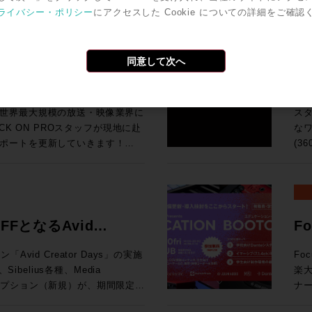
今回
ば、下火になっているものもあ
ワ
ro Toolsの動作検証が実施されて
号化
ライバシー・ポリシー
にアクセスした Cookie についての詳細をご確認
汎用
o Tools | MTRX Studio購入する
の
Grid
ンドの移り変わりの早さを改めて
タ
Pro Toolsでサポ
でも
So
ールとPro Tools Studio永続ライ
音
I/O Card for Yamaha DM7
品・新情報のご紹介とともに、業
な
オペレーティング・システム（英
H
よび展
期
・SoundGrid Extreme
をダイジェストにてお伝えいたし
ァ
検証が実施されているWindowsコン
で
同意して次へ
HP ●UMD192：今春販売を開始したUMD192はUSB、MADI、Danteを相
ターフェース(Avid/Digidesignまた
の要求
U Rack Ears for Half-Rack
ク
調
互
MTRX IIベース・ユニットおよ
チ
9,800（税込） 通常合計
ポート！現地ラスベガスか
3
ョ
れた機能に関する動画です。動画右下の歯
Pr
です。 ●TCA Flypack, Flypack 
入で￥200,000割引！ 久々
SP
K ON PROでお
のデモンストレーションを行って
ス
択すると音声が日本語に自動翻訳
Au
知
プ
モーションする企画が3連発で出
ィア
世界最大規模の放送・映像業界に
ス
像と音声を繋ぐワークフロー運用
サ
202
ン
！ということで、3プロモーショ
SP
ネス会員アカウントを作成でお見積り作成
CK ON PROスタッフが現地に赴
なワ
基づく商品説明、技術解説、シス
峰の一台です。 83
S6 サポート
開発
てい
れのキャンペーン詳細をご確認く
が、
ポートを更新していきます！
(3
「T
To
Li
と
idネットワークに追加する拡張カード
イブミキサーFairlight Live
共にお迎
試
vidビデオ機器とドライバのバージョン
ーション
す。 ●μVTEはひとつのプロセッシングユニットに複数
ク
a DM7 Consoles 通常価格：
の技術を活用した新システム「TCA
「
の最新リリース（2026.4）に加
が
（Fraunh
アク
¥199,100（税込） ROCK ON
よ
K ON PROでお
リモートプロダクションツールなど
360VM
携により、制作ワークフローをさらに
マ
能 （P
Tの
ンツ
20206まと
ンダ
ウェアもご紹介します。 講
ス
ンク、ビデオ・サテライト及びビデ
の頭
られています。 
にてビジネス会員アカウントを作成でお見積
AD
ネス会員アカウントを作成でお見積り作成
ください。 >> Rock oN
完結：
nology シニアオーディオアプリケ
FFとなるAvid
F
境となっています。 
奨の構成について確認できます。
向上
ン株式会社
制作
オ
202
diaCentral |
モバ
ルコンソ
み
ション開催！
ャ
ROCK ON PROにお任せく
モニタリン
在はAvidのAPACのシニアオー
vid Creator Days」の実施
Fo
17
lay) を Pro Tools 2018以降と使用す
ァイ
x 
お見積
ム
プ
として、テレビやオンライン向け
楽
赤坂
応
19:15 高機能なMAMを持つELEMENTSとBlac
Storeにてビジネス会員アカウントを作
な
です。 ※本プラグインは追加料金なしでご
Apple、Amazon、三菱、
ブスクリプション（新規）が、期間限定で
ナー
録をお
シブミ
わ
ン
大
5
等のクライアントと、業界とのつな
年度を迎える今、このプロモーショ
催されます。 現在、
場
はこち
ェア
ーなしでは絶対になし得ないこ
でを
可能となります。 