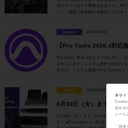
@London ★ROCK ON PRO 導入事例 IMAGICAエンタテインメントメ
を迎えての徹底解剖。ぜひ合わせてご参加ください！
SoundGridスターターセット ・SuperR
月にラスベガスで開催されました。ROCK
ディアサービス 新宿アニメーションスタジオ ★ROCK O
チラから！ ■ケーブル技術ショー 2026 ＞＞ 事前来場登録制：公式サイ
DM7用I/Oカード この夏のライブ現場はもちろん、放送局の可搬システム
ーと、現地で最新動向を取材したスタッ
Technology ELEMENTS ケース
ト（https://www.catv-f.com/top.html） 期間：2026年7月23日(木)・
としても活躍するLV1をぜひご検討くだ
施いたします！ 本セッションでは、Blackmagic Designが発表した話題
Dolby Atmos搭載の箱根ロープウェイ 音箱
日(金) 場所：東京国際フォーラム ホールE ☆ROCK ON P
わせも受付中です。 ☆プロモーション概要☆ 内容：対象のWaves Live
のライブミキサー「Fairlight Live」、
@Las Vegas "幻の島"と360度の波の音〜
ELEMENT
製品を期間限定の特別価格でご提供 期間：
システム「TCA Package」をはじめ
Support
ップ〜 ★Build Up Your Studio パーソナル・スタジオ設計の音響学 その
2026/05/01
月31日（金）予定 ◎期間限定セット 一覧 人気のLV1 Classicコンソール
クションツール、そしてAoIP / MoI
33 特別編 音響設計実践道場 1/1 の
と24in/18outのステージボックスに
で、現地で直接見てきた"いま"のメデ
を探せ! 1/10残響室を作ろう その3〜 ★Power of Music sonible
【Pro Tools 2026.4対応
eMotion LV1 Classic 通常価格：¥1,
メーカーの協力による実機展示とともに
smart:comp 3 / ROTH BART BA
常価格：¥660,000（税込） 通常合計¥2
ト情報一覧
トプロダクションに携わる皆さまにとっ
回！！ ★BrandNew iZotope / SSL / LEWITT / Softube / PositiveGrid
Pro Tools 2026.4のリリースに伴
¥2,200,000 (税込) ROCK ON PROでお見積り＆ご購入！>> Rock oN
設計のヒントとなる内容です。現地へ訪
/ United Studio Technologies IK Mu
されています。システム要件や対応する
Line eStoreでお見積り＆ご購入！>> ＊R
のテクノロジー・トレンドのポイントを
Empirical Labs / KORG / Sound Particles ★FUN FUN FUN 
すので、システム更新やPro Tools
ス会員アカウントを作成でお見積り作成が可
ます。皆さまのご参加をお待ちしております。 ■NAB2026
ベのイケイケゴーゴー探報記〜！ GIZMO MUSIC ライブミュージックの
参照ください。 Pro Tools新機能・要件 Pro Tools 2026.4 リリースノー
LV1 Classicコンソールと16in/1
Report!! 開催日時：2026年5月26日
神髄 ◎Proceed Magazineバックナンバーも好評販売中！ Proceed
ト 最新バージョンのシステム要件、オ
向けの定番セット ・eMotion LV1 Classic 通常価格：¥1,925,000（税
13:30~18:00 会場：LUSH HUB 東
Magazine 2025-2026 Proceed Magazine 2025 Proceed Magazine
などの概要が一覧できます。 Pro Tools ドキュメント マニュアルや新機
NEWS
2026/04/30
込） ・IONIC 16 通常価格：545,6
フラッツB1F 参加費用：無料 参加申
2024-2025 Proceed Magazine 2024 Proceed Magazine 2023-2024
能ガイドです。新バージョンが出るたび
本サイト
¥2,470,600（税込）→セール価格：¥2,090,000 (税
録をお願いいたします。 定員：50名 本イベントはお申し込みを締め切り
Proceed Magazine 2023 Proceed Magazine 2022-2023 Proceed
されます。過去のバージョンのドキュメ
Coo
6月30日（火）まで！Av
でお見積り＆ご購入！>> Rock oN Line eStoreでお見積り＆ご購入！>>
ました ◎タイムスケジュールのご案内 ◎セッションのご案内
Magazine 2022 Proceed Magazine 2021-2022 Proceed Magazine
Pro Tools システム要件 Pro To
合わせ
＊Rock oN Line eStoreにてビ
◎Session1「テクノロジートレンドはど
ァーが3連発！
2021 Proceed Magazine 2020-2021 Proceed Magazine 2020 Proceed
ペックなどが記載されています。 Pro Tools OS (オペレーティングシス
シーに
6月30日（火）まで！Avidからスペシ
成が可能になりました！ YAMAHA DM7でWavesプラグインが使用でき
新製品から見る次世代の制作システム〜」 13:30〜1
Magazine 2019-2020 Proceed Magazineへの広告掲載依頼や、内容に関
テム) 互換性 リスト Pro Toolsのバー
す！ ●Promotion 1：AVID S1 AND DOCK PROMO Avid S1、または
るスペシャルセット。 DSP処理によ
年ぶりのNABでの変化は大きなもので
するお問い合わせ、ご意見・ご感想など
表です。 Pro ToolsでサポートされるAppleコンピュータとオペレーティ
「同意