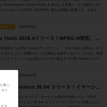
nelecのThe Onesのサウンドを体験し驚愕したことをきっかけとして
だけるよう、万全のご準備でお待ちしております！（※写真は希望的観
50 → 特別価格(税込)：50,050円 ROCK ON PROで見積もり&購
les Performance Awards Audio & Music を受賞！」とご報告させて
020年、株式会社ジェネレックジャパンに入社。現在はエクスペリエン
う妄想によるイメージです） ◎セッションのご案内 ◎Day1：
e eStoreにてビ
だいたばかりのROCK ON PROに更なる朗報が到着です、それもな
・センターを担当し、最適なスピーカーの選択から設置まで、お客様の
ssion1「ブラックマジックデザインNAB 2026アップデート Fairlight
ネス会員アカウントを作成でお見積り作成が可能になりました！
スから！ ご存知の通り、ラスベガスではNAB2026が開催さ
解決すべく様々な提案を行っている。 清水修平（ROCK ON
e & SMPTE-2110IP対応製品」 7/7（火）18:30〜19:15 NAB2026に
Audio Dialog Check v1.1 ◎v1.1 新機能 ・最大9.1.6チャンネ
おり、ROCK ON PROシニア・テクノロジー・オフィサーの前田洋
オでの現場経験から、ヴィンテージ機
したFairlight Live、及びFairlight Live Audio Panelを中心に、
のオーディオトラックに対応 ・タイムライン・オフセット機能の追加
が赴いていたわけですが、現地には当然のことながらAvid社も出展、
NEWS
の本物の音を知る男。寝ながらでもパンチイン・アウトを行うテクニッ
2026/05/01
PTE-2110 100Gイーサネットにネイティブ対応したライブプロダク
alog Checkは、独自のAI解析によってダイアログの明瞭度を客観的に
して、このタイミングで昨年度の世界各地域におけるトップリセラーの
、その絶妙なクロスフェードでどんな波形も繋ぐその姿はさながら手術
製品郡も紹介させていただきます。 >>>Blackmagic Design
定、数値化するツールです。長時間に渡って同一素材を何度も耳にする
がなされ、Media Integration / ROCK ON PROはなんとAPAC（ア
行うドクターのよう。ソフトなキャラクターとは裏腹に、サウンドに対
ro Tools 2026.4リリース！MPEG-H対応、ト
 Live / HP ブラックマジックデザインではNAB2026にて、空間
スプロエディターに、客観的な判断要因を提供し、効率的にダイアログ
・太平洋）地区での「Top Audio Reseller」としてトロフィーをいた
の感性とPro Toolsのオペレートテクニックはメジャークラス。
ディオミキシングおよびSMPTE-2110の放送ワークフローに対応し
ティを保つことができます。 NUGEN AudioがFraunhofer IDMT
ックピン機能などを実装
くことができました！日本国内だけではなく、韓国、中国、東南アジ
les Engineerとして『良い音』を目指す全ての方、現場の皆様の役に
26年最初となるPro Toolsのアップデート、「Pro Tools 2026.4」がリ
フトウェアベースのライブ・オーディオミキサーFairlight Liveを発
術を応用し、Netflixと協力して開発した独自のニューラルネットワ
、オーストラリア、ニュージーランド、など広範な国々の中での「Top
日々研鑽を積み重ねている。 ◎試聴モデル紹介 8381A SAM™
ースされました。年間サポートが有効な永続ライセンス、または、有効
しました。カスタマイズ可能で、内蔵エフェクトや、キュープレーヤ
クにより、入力された信号の音声成分をリアルタイムで即座に解
dio Reseller」です、これもお客様、お取引先各位のご支援あってのこ
プティブ・ポイント・ソース・メイン・モニター GENELECの技術
ブスクリプションをお持ちのユーザー様はすでにMy Avidからダウン
、トークバックバス、スナップショットなど、プロ仕様の機能を搭載し
。”明瞭度”をレベル別に色分けして可視化します。完成したミックス全
ざいます、誠にありがとうございました！ >>>NAB2026 ショーレ
を集めた、フラグシップ・メインモニターです。独自の「Adaptive
。 Pro Tools 2026.4では、イマーシブ音響やインタラ
ます。Fairlight Live Audio Panelは、ワークフローを簡素化し、ソ
を読み込ませてのチェックも可能。その音声が初めて聴く人にとっても
らから！ ROCK ON PROでは引き続き皆さまのクリエイテ
int Source」設計により、壁面埋め込みを必要としない革新的なフリ
ティブ放送に対応した次世代メディア符号化標準であるMPEG-Hへの
トウェアを自然な形で拡張します。直感的なタスクベースのデザイン
き取りやすいか、コンテンツのクオリティを客観的に示す本製品は、ポ
ブワークが充実するよう業務に邁進してまいります、今後も変わらぬご
スタンディング構造を実現。3機の15インチ・ウーファー、4基のクア
、ヘッドホンによるDolby Atmosモニタリングのカスタマイズな
NEWS
、コントロールをすぐに実行できます。10フェーダーごとのグループ
2026/04/30
キャストから映画まで幅広い活用が期待できます。 ダイアログの明
顧をいただけますよう宜しくお願い申し上げます！
ド・ミッドレンジ、そして同軸ドライバーを組み合わせた5ウェイ・9
、イマーシブ制作をさらに拡張する新機能だけでなく、自動文字起こし
大型のタッチスクリーンが付いており、パネル上の作業をすべてグラフ
度という新たな指標は、ユーザーへ快適にコンテンツを届けるために重
ピーカー構成が、圧倒的なダイナミクスと極限の解像度をもたらしま
であるSpeech To Textの強化・改善、編集ウィンドウで指定のトラ
関心事に
できます。 講師：石井 陽之 氏 Blackmagic Design /
PAT Revolution 26.04 リリース！イマーシ
軸となります。エンジニアの迅速な判断を実現するDialog Checkを
片ch約6,000Wの専用アンプ駆動により、静寂から爆発的な大音量ま
クを固定できるトラックピン機能などを実装し、日常的なワークフロー
・ポリ
rtment ◎Day1：Session2「NAB2026で提示したSSLコン
活用ください。
・オーディオ制作の新たなスタンダード！
歪みなく追従。GLM™による緻密な音響補正と相まって、空間のすべ
ップが図られています。 各機能の詳細は、新機能情報: Pro
方向性」 7/7（火）19:30〜20:15 NAB2026で発表されたLive
UX::が開発するイマーシブ・オーディオ制作の中核ツール「SPAT
を描き出す「未知のリスニング体験」をプロスタジオや最高峰のオーデ
ls 2026.4 リリース - 新機能紹介ブログ をご覧ください。 Pro Tools
nsole V6.2ソフトウェアの紹介、新製品UMD192とST2110 Bridge、
volution」がバージョン26.04へとメジャーアップデートを果たした。
供します。 8380A SAM™ メイン・モニター 圧倒的なパ
ンスの購入・更新はこちら（Rock oN Line）>> 次世代メディア符
スする
てSystem T V4.3ソフトウェアで実現するST2110 I/F、AWSおよび