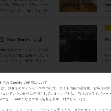
Ge
 参加申し込みはコ
た
ack SoundGridユーザー向けの
67,6
 ON PROでは、注目のメーカ
Sa
N PRO
2
測とい
入！ Rock oN eStoreで見積もり&購入！ ＊Rock oN Lin
フによるレポートセッションを実
いた
スタディで見る、現場実装 世界初！
ス
24
Se
さい！ 導入前にデモのお問い合
ジ
んとラスベガ
（OTOBACO） Studio DMI
課題を
RO /
Liv
NUGEN 
SSL System-T技術を活用した新
れて
360 Reality Audioワークショ
PRO） 大手レコーディングスタジ
S ブース番号：B-35 皆様のご来場、お待ちしております！
て発表
2026年5月12日（火）10時〜7
ル
、AI・自動化技術、リモートプロダ
介
器
SM
Di
PによるIPプロダクションの最前線ま
そ
世界で音響設計！ 〜第十四回 吸音材
ク
ション
よる即戦力のスタンダードセット ・
測
ィアテクノロジートレンドを、参加
発表
を
版】Pro Tools サポー
P
Fairlight
925,000（税込） ・IONIC 24 通
ポ
お届けします。放送・配信・ポス
ジア
RON 激動の10年と「音いじ」300
して
オー
,585,000（税込）→セール価格：
のクオリ
ラ
て、次の設備投資やワークフロー
だ
Sa
い、Avidの各種サポートページが更新
20
たソ
の技
問できなかった方も、今の世界で
ア
ltimedia / WAVES / NEUMANN
立つべく
OSなどの情報が記載されていま
リ
表
ock oN Line eStoreにてビジネ
ー
効率的にキャッチアップいただけ
Au
SCFEDイ
アダ
のアップグレードをご検討中の方はご
なサ
ー
能になりました！ 人気の
析
 After
とでご
の粋
ロードが可能です
てい
2outのステージボックスによる中小規模
体
（火） 開場13:00 、セッション
ポートはこち
Po
ーサライズ/インストール、新機能
ク
フ
聞
京都渋谷区神南1-8-18 クオリア神南
ィ
ー
対応
で
00（税込） 通常合計
ッド
込方法：お申込フォームより事前登
愛
ッ
に更新され、日本語版も順次追加
ど
での Cookie の使用について:
に
込) ROCK ON PRO
瞭
ス
ントもダウンロードできます。
機能
kie は、お客様のサインイン情報の記憶、サイト機能の最適化、お客様の
ィックで確認
idからスペシャルなオフ
S
要な
す。
olsを動作させるための基本的なマシンス
ッ
たコンテンツの配信に使用されています。当社は、当社のプライバシー
Sales Depa
ジネス会員アカウントを作成でお見積り作
ご
こへ向かう？ 〜NAB 2026での
ブ
で
の効率ア
基づき、Cookie などの個人情報を収集・利用しています。
ソールの
ャルなオファーがなんと！3連発で
FL
4:15 私にとって、3
て
ジョンと、macOS/Windowsの対応
Too
Co
Re
る定番プラグインのライブミックス
した。もちろん、継続的に業界へ
ございましたら、下記コンタクト
ィオ環境へ提
ライセ
して次へ」をクリックして Cookie を受け入れ、当社のサイトにアクセ
そし