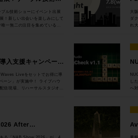
の内容でお届けします！
Ses
、EQをはじめとしたアナログプ
プ。 最
/ 
ケーブル技術ショーにイベント出展
大
最大で4台、つまり、96chまで
したよ、音楽なAIで。これまで、
東京
展！新しい出会いを楽しみにして
ダ
クションラックはどのサイズのサ
視線を送っていました。これくらい
より
れ大
タリング、バスプロセッシングな
（がんばれば）自分でできるし、っ
内 【1セッション・1時間・各回5名様限定】 Genelec エクスペリエン
展示！オンプレでありながらクラウ
キ
yコントロール
ちゃって。完全にわかりやすくAI
ス・
フローに合わせた機能を提供する
する
hannelセクションで構成され
、作曲自体や制作アシストのみな
を
、Q-SYSとオリジナルアプリ
MA
のディスプレイ内で起きること
き、
RO独自のアナウンス収録ソリュー
Da
センター）から、１ベイずつ増やす
柄と言えるでしょう。今回の
ご体験
場
ive 導入支援キャンペーン
NU
ター8フェーダーまで選択が可能。
動向も含めてテクノロジーがどのような
日（木
質問・ご相談はもちろん、導入事
と
グ・インライン・コンソール
AIマップ」を整えます。皆さんが
定 ●イマーシブ・ルーム 【当日設置のモニター】8381A、8341A（Dolby
記
タッフが丁寧に対応いたします。
ょう。 ※7/1追加情報 Blackmagic Design 
aves Liveをセットでお得に導
NU
しては仕様により都度お見積り、ご
、クリエイターが携えるべきこれ
At
い。 ■第11回 関西放
20 実機展示決定
ン」が実施中！ ライブハウ
した
ーム、または、弊社営業担当まで
ょう、bon voyage！
Music 
ttps://www.tv-
Da
配信現場、リハーサルスタジオ、
へ
ページ 定価：500円（本体価格455円）
83
Da
現場に対応するWaves Live
ット機能
 （画像クリ
Music、
PRO /
会1
ーバ、16+1フェーダーをオールイ
¥1
ジャパン） オーディオ
市北
ion LV1 Classicと規模に合
ス
場に何をもたらすか〜 AIは今何を
門媒
 oN Umedaにて機器展にも出
お申
いますぐライブサウンドの現場で
明確
 Suno社インタビュー / 用途別
As
トをさらに深掘りするスペシャル
7/8（
ャルセットです。 期間限定
ロモ
6 After
Av
サ
会「
LV1 Classicコンソール＋ステー
当）
Grove Studios / Air Studios
技術
icのSystem-Tと、ELEMENTSにゲスト
な懇
賞
ー向け、SuperRack
11日（木）17時
NAB Show 2026」が、4
果報