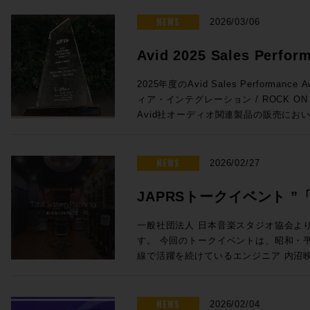
がりを維持しています。こうした経験を活
ンをぜひご活用ください。 プロモーション概要 ◎期間：2026/3/16 ～
法 未知の不具合が発生した場合に、コ
と。特にオートメーションの書き込みの
が変化するあらゆるユーザーニーズに対
2026/4/13 ◎内容：下記年間サブス
NEWS
お試しいただきたい方法です。 コンピューター最適化ガイド – Mac及び
2026/03/06
とで効率が上がる作業との相性は抜群です
成果をコミュニティにフィードバックし
対象製品 Pro Tools Ultimate 年間サブスクリプション新規 通常価格：
Windows Pro Toolsをインスト
Euconの精度はHUIの8倍。サードパ
てテクノロジーは、彼の25年以上にわ
¥92,290（税込） プロモ価格：73,832（税込） Rock oN Lin
イドです。 Pro Tools のバージョンとリリース日 Pro Tools の macOS
Avid 2025 Sales Perfor
よりスムーズでストレスのないフェーダ
るパッションとなっています。 ◎Session3「進化を続けるミキシン
購入>> Pro Tools Studio年間サブスクリプション新規 通常価格：
26 Tahoe、macOS 14 Sonoma と 
Avid S1単体でももちろん便利に使用でき
& Music を受賞しました!
グ・コンソール eMotion LV1 Classic, C
¥46,090（税込） プロモ価格：36,872（税込） Rock oN Lin
Pro Tools | Carbon システム
2025年度のAvid Sales Performance 
せることで、小型フェーダーをまるで大
Livebox、NAB 2026最新情報」 15:20〜16:05 ●Waves eM
購入>> Pro Tools Artist 年間サブスクリプション新規 通常価格：
るコンピュータ、対応OSからユーザーガイ
ィア・インテグレーション / ROCK O
とが可能に。その場合はメーターをはじ
Classic 発売後約1年以内に世界で数
¥15,290（税込） プロモ価格：12,232（税込） Rock oN Lin
| Carbonに関する情報がまとまっています。 ROCK ON PROで
Avid社オーディオ関連製品の販売にお
iPad/タブレットとの使用がさらにお
の一体型ミキシング・コンソールの最新
購入>> Media Composer Ultimate 1-Year Subscription NEW 通常価
Tools HDXシステムをはじめとした
し、広くAvid製品の普及に努めたこと
プロモ対象となることが少ないこの2機
に発表されたV16メジャーアップデー
格：¥83,270（税込） プロモ価格：66,616（税込） R
す。スタジオの新設や機器の更新をご検
ます。 賞名にもあるAudio & Musicの分野においてAvid製品は確固たる
れたArtis Mixを使い続けているプ
ートと追加ライセンスだけで、最大入力C
eStoreで購入>> Sibelius Ultimate サブスクリプション (1年) 通常価
ください。
スタンダードとなっており、制作におけ
NEWS
えのまたとないチャンスをお見逃しなく！ ●Promotion 2：PRO TO
2026/02/27
が44バスから52バスに増えるなど、発
格：¥30,690（税込） プロモ価格：24,552（税込） R
実です。このコア分野で今回の褒賞をい
| MTRX STUDIO IN A BOX PROMO ●Pro Tools | MTRX Studio購入で
います。 ●Waves Cloud MX Audio Mixer eMotion LV1 Classicとほぼ
eStoreで購入>> Sibelius Artist サブスクリプション (1年) 通常価格：
支持のおかげでございます！厚く厚く御
TB3モジュール + Pro Tools Studio無償提供！ ・Avid Pro T
JAPRSトークイベント 
同等の機能をAWSのインスタンス上で実現
¥15,290（税込） プロモ価格：12,232（税込） Rock oN Lin
リエイティブワークが一層充実したもの
Studio 価格：¥771,100（税込） ・TB3
上から受け取り、クラウド上でミックスが可能
購入>> 新たな春の到来とともに、新たな創作環境を手にいれる良い機会
言」〜音楽感動を伝える感
トに至るまで更なる邁進を続けてまいり
・Pro Tools Studio永続ライセンス：
一般社団法人 日本音楽スタジオ協会よ
サーの運用方法を解説します。高速な回
としてぜひご活用ください！ソフトウェ
グレーション並びにROCK ON PRO
¥998,470（税込）→プロモーション価格：¥771
す。 今回のトークイベントは、昭和・平成・令和の各時代において第一
開催のお知らせ
ングとオペレーションが可能なCloud
ROCK ON PROまでお気軽にどうぞ！
し上げます！
PROでお見積り＆ご購入！>> Rock oN Line eStoreでお見積り＆ご購
線で活躍を続けているエンジニア 内沼
放送でも複数使用されました。 ●Waves SuperRack LiveBox (MADI /
https://pro.miroc.co.jp/headline/pro-t
入！>> ＊Rock oN Line eSto
オ長 高田英男氏の進行のもと、内沼氏
Dante) SuperRack LiveBoxは
見積り作成が可能になりました！ フラッグシップMTRX IIの弟分とし
までのご経験を深堀りする貴重な機会です。 若手レコーディン
VST3プラグインもライブ／ブロード
て、かつてのHD Omniのようなポジション
ニアの方や将来エンジニアを目指してい
NEWS
2026/02/04
するオールインワンのプロセッサーです。Imme