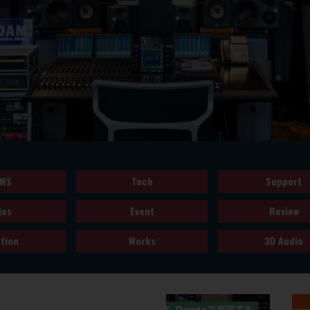
WS
Tech
Support
les
Event
Review
tion
Works
3D Audio