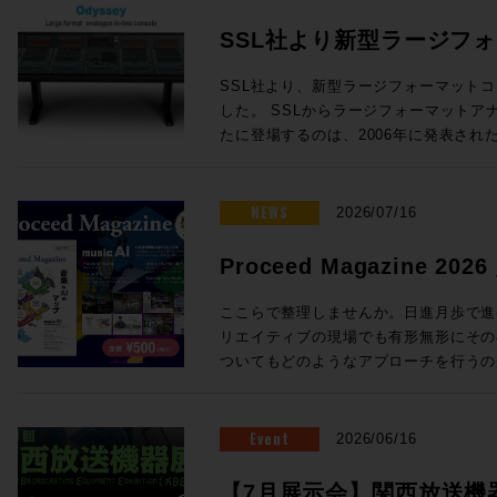
SSL社より新型ラージフ
Odysseyが発表！
SSL社より、新型ラージフォーマットコン
した。 SSLからラージフォーマットアナログインラインコンソールが新
たに登場するのは、2006年に発表されたD
年ぶり！同社ORACLEアナログコンソールで
クノロジーを中核とし、24chから96
オコンソールです。 Oracleで完成したActiveAnalogueテクノロジーを採
NEWS
2026/07/16
用 SSLの新たなラージフォーマットコンソール「Odyssey」には、昨年
発表されたORACLEアナログコンソー
Proceed Magazine 2
「ActiveAnalogue」が採用され
music AI
AD/DA変換を伴わないフルアナログ回
ここらで整理しませんか。日進月歩で進む
でリコールすることができ、伝統的で妥
リエイティブの現場でも有形無形にその
代のニーズに適う利便性を両立すること
ついてもどのようなアプローチを行うの
ダイナミクスの搭載 ・ラージ＆スモー
ろ。そこで、、、一旦ここらで整理しま
度なセッションリコール ・DAWコントロ
めてみましょう、というのが今回のProcee
ルから引き継がれる SSL Super Ana
る間にも刻々と状況は変わりそうですが
Event
2026/06/16
成 24フェーダーから96フェーダーまで、柔軟な構成が可能 Odysseyは
タイミングでもあります。他にも、Soun
・チャンネルラック ・センターセクシ
クシーンを支えてきた３つのスタジオ、L
【7月展示会】関西放送機器