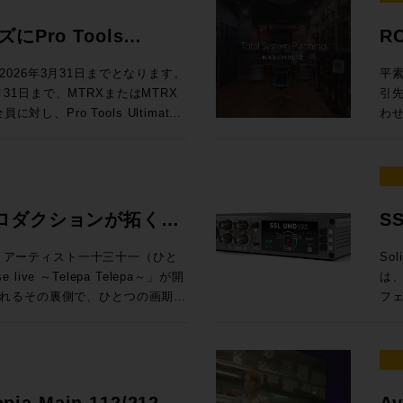
効な
◉定員：各回15名 お
料
ドに定評があるDADが提供する
To
ても、大変興味深い内容となって
製品にしない ELE
Au
.1.4、7.1.4、9.1.4バスに
ム：
ンロ
Mixing En
員：30名 Day2：7/8（水）は懇親
は一線を画するサウンドクオリティ
M
え
スクリプ
Pro Tools
R
Rack SoundGridシステムと
Au
Li
で
19
512という巨大なマトリクスルーティ
グ
ームをご利用ください。 トー
EL
= 
します。 講師：山口哲
ニタ
問い
ル
するプロモーションが開
しい
るDADmanに標準対応してお
うだ。 UIも全面刷新され、3D・アニ
楽感動を伝える感性・技術への深
フ
での
026年3月31日までとなります。
平素
ンテグレーション MI事業部
第4世
自
と
るスペックを有するほか、16x16アナ
プ
オ協会（JAPRS） 日時：2026
ラ
プロファ
3月31日まで、MTRXまたはMTRX
引
SLコンソールの方向性」 16:15〜
代
楽体験を提供し
（※
ら様々な機能にアクセスできるな
能
開演 会場：東京ウィメンズプラザホー
イ
Ca
し、Pro Tools Ultimate
わ
校
Audioクリ
※
い設計となっています。 本プ
語対応も実現した
区神宮前5−53−67 東京ウ
ない関
定。
モーションを実施中！ 対象
だき
してSystem T V4.3ソフトウェア
い
Vi
ご
erbolt 3インターフェイス機能を追
イン
 （※学生・未成年は無料） 申込方
帯
年 
ィベートした方は、Avidアカウ
をいた
汎用OnPremサーバーで展開できる
た
順
RX StudioをPro Toolsの
Re
さい。
が
¥60,0
wnloaded”（まだダウンロードされてい
(月
d Control)プロトコルによる外部
再
き
by Atmos外部レンダラーのI/Oと
パ
純
金) ¥1
ltimate永続ライセンスがデポジッ
場合
されていたFlypack Tourの紹
制
変
ニメ制作でDubber Pro
DAWを
う
ご
ングで有効化することが可能で
りい
ロダクションが拓く、
S
運
は
インI/Oのアップグレードとして
Z
って
360V
ィが全く
様
としても活用できるプロモーショ
音
融
可能性。
イ
htt
万円相当）が付属するこの機会を是非ご活
KYOにて、アーティスト一十三十一（ひと
Sol
介 GeG 現在までにプロデュースした楽曲の総ストーリミング数は10億回
は
が一段と高まっ
れ
pro
Live & SMPTE-2110IP対応製
live ～Telepa Telepa～」が開
は、
超
デ
セプ
htt
を無償提供 実施期間：2025/8/1～
れるその裏側で、ひとつの画期的
フ
ー
らの乗り換えで、 MTRX II &
録
年
htt
降、プロモ期間中に対象インターフェイ
E-2110 100Gイーサネットにネイテ
HKテクノロジーズが中心となり
向上さ
Ge
（税別）を割引いてご提供します。
期、
大した。 日進月歩で進化する
ティベートが完了された方 配布方
郡も紹介させていただきます。
クションによるイマーシブオーデ
旬、
ブ
税込¥1,089,000（税別：
ー
化
ト ※本プロモーションは世界各国
会場、中継車、ミキシングスタジ
ス
動範囲は
¥357,720（税別：¥325,200）
のマイ
指す
か月お待ちいただく場合がござい
当日は日本法人スタッフも登壇いたしま
れまで実現が困難だった場所でのイ
多チ
悠
315,200） →プロモーション価格：
え
ク
せる可能性を探るというものだ。
接続
つ
opia Main 112/212 /
Av
ラッ