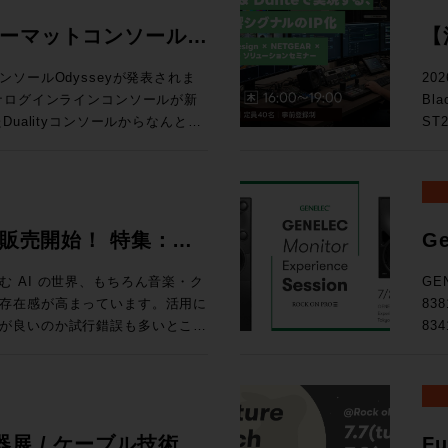
ォーマットコンソール
【
る
ソールOdysseyが発表されま
20
Bl
D
ualityコンソールからなんと20
ST
ー
確立したActiveAnalogueテ
テム
chまでのシステムに対応するスタジ
の次
ス
い！ トピックス ★ST2110・Danteを活用したIPシス
ルで確立された独自技術
映像
026 販売開始！ 特集：
Ge
ている。これにより、信号経路に一切の
によ
開
路でありながら、各種設定を一瞬
え方 
 AI の世界、もちろん音楽・ク
GE
協のないサウンドクオリティと現
9月
存在感が高まっています。活用に
83
を可能にしている。 ・全CHへの
東京
が良いのか試行錯誤も多いとこ
83
ルのダブルフェーダーを搭載 ・高
◎定員
せんか、あふれる情報を取りまと
Expe
ールの統合 ・SL9000コンソー
りました。 タイムテーブ
d Magazineです。整理してい
名
logue サーキットに基づいた回路構
るこ
、世相の移り変わりを考える良き
た。
い
d Tripはロンドンのミュージッ
GE
ョンラック ・コントロールサーフ
.A.からはボブ・クリアマウンテ
品、そし
展 / ケーブル技術シ
Fu