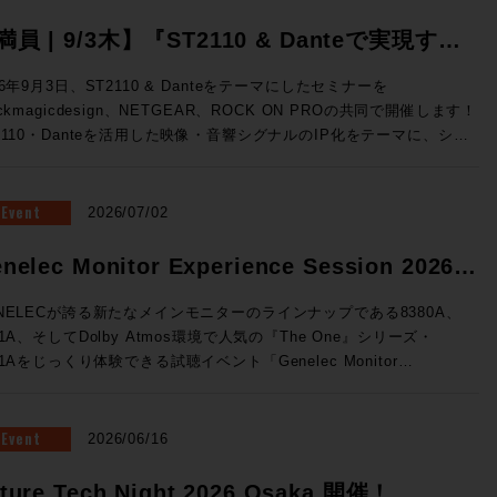
満員 | 9/3木】『ST2110 & Danteで実現す
、映像・音響シグナルのIP化』Blackmagic
26年9月3日、ST2110 & Danteをテーマにしたセミナーを
ackmagicdesign、NETGEAR、ROCK ON PROの共同で開催します！
esign x NETGEAR x ROCK ON PRO ソリュ
2110・Danteを活用した映像・音響シグナルのIP化をテーマに、シス
ションセミナー開催
構成から実機デモまで、実践的なソリューションをご紹介。 放送局
世代基盤として着実に広まりをみせるST2110をベースに、Danteシ
テムとの連携までを実際にご体験できる絶好の機会、ぜひご参加くださ
Event
2026/07/02
テムの基礎知識↓
・音響シグナルIP化の実践例 ★Blackmagic Design ✕ NETGEAR
nelec Monitor Experience Session 2026
るソリューション構成 ★ROCK ON PROによるシステム設計の考
催！
★3社連携によるデモンストレーション 開催概要 ◎日時：2026年
NELECが誇る新たなメインモニターのラインナップである8380A、
3日（木）16:00~19:00 ◎場所：ネットギアジャパン セミナールーム
81A、そしてDolby Atmos環境で人気の『The One』シリーズ・
都中央区京橋3-7-5 近鉄京橋スクエア 12F（Google Map）
41Aをじっくり体験できる試聴イベント「Genelec Monitor
：40名 事前予約制 ◎参加費：無料 満員御礼！申し込みは締め切
rience Session 2026 」を開催です！ 1セッション・1時間・各回5
ル 申し込みは締め切りました。 すぐに満員とな
様限定、しっかりとご試聴をいただけるセッションをご用意いたしまし
とも予想されるセミナーです。ST2110は気になっていたけど、、と
会場はGenelec Japan社が「最高の試聴環境を」と赤坂に設けた
Event
2026/06/16
う方もこの機会にぜひお越しください！
NELECエクスペリエンス・センターTokyo。濃厚な音体験ができる製
て空間でお待ちしております。 ■Genelec Monitor Experience
ture Tech Night 2026 Osaka 開催！