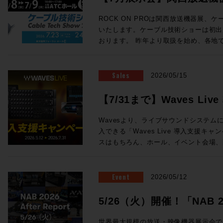
ェイス の３つから構成される。 チェンネルラックは1台で24ch分の信号
ン氏の新スタジオをレポートなど、充実
を処理する。プリアンプ、ダイナミクス
ョーに出展します
Proceed Magazine 2026 特集：music AI 音楽な、AIの、マッ
ROCK ON PROは関西放送機器展、
ロセッシングがこの1台に凝縮されており
近、衝撃的な体験しましたか？最近しま
いたします。ケーブル技術ショーは初出
接続が可能となっている。 センターセ
実のところ生成AIについてはナナメな
おります。 昨年より取扱を始め、各地で唯一無二の注目を集めている
ーフェイスでも1台が必要になり、モニ
なら、別にAIにやってもらわなくても
ELEMENTSメディアサーバーを実機
どのアナログプロセッシングが搭載されている。 Odysse
てゆーか全然その方がイイし、とか言っ
ドの魅力まで持ち合わせ、現場のワーク
サーフェイスは、センターセクションとC
思春期でしたがそれも卒業です。いまや
未来のストレージをご体感ください！また
Sales
2026/05/15
る。 Channelセクションは１ベイ＝8フェーダーの仕様で、最小24フェー
らず、アセットの管理に至るまで2次元
ケーションを連携させたROCK ON P
ダー+センター8フェーダー（３ベイ+
は、もはやAIを「従えて」行うべき事
ションも展示いたします。 大阪・東京をはじめ、全国の皆さまとお会い
【7/31まで】Waves L
ことができ、最大96フェーダー+セン
Proceed Magazineでは、海外の
できる貴重な機会です。製品に関するご
まさに待望と言える、SSL新型アナロ
方向に向かっているのか「いまの音楽な
開催！
例のご紹介や個別のご提案など、会場ス
Wavesより、ライブサウンドシステムにW
「Odyssey」。価格・納期につきま
取り入れたもの、未来にやってくるもの
お気軽にROCK ON PROブースへお立ち寄りくださ
入できる「Waves Live 導入支援キャンペー
相談となります。下記お問い合わせフォ
らを見据える航海図です。さぁ、まいりまし
送機器展 ＞＞ 事前来場登録制：公式サイト（h
スはもちろん、ホール、イベント会場、
ご相談ください！
Proceed Magazine 2026 全132
osaka.co.jp/kbe/） 期間：2026年7月8日(水)・9日(木) 場所：大阪南港
設備音響など、さまざまなライブサウンドの
発行：株式会社メディア・インテグレーション ◎SAMPLE
ATCホール（大阪市住之江区南港北2-1-10） ☆ROCK ON 
システム。12ライン出力と内臓DSPサ
ックで拡大表示) ◎Contents ★People of Sound / Natsu Summer ★特
ELEMENTS ブース番号：58 同時開催! Future Tech Night 2026 Osaka
ンワンで搭載した64チャンネルミキサーeMot
Event
2026/05/12
集：音楽のAIなマップ 〜AIは音の現
関西放送機器展の前日と1日目の夜、Rock
わせたステージボックスのセットなど、
しているか / 音とAI、5つの技術カテゴリ
展する注目のメーカーを迎え、プロダク
Wavesの定番プラグインが導入できるスペシ
5/26（火）開催！「NAB 202
に見る「いまどこにいるか」 ★Sound Trip Bob Clearmountain @Los
セッションを開催します！ NABでも注目を集めたBlackmagic Designの
の特別セットは以下3種類！ ・eMotion 
Angels Abbey Road Studios / British 
Fairlight Live、Solid State Log
Report」！
ジボックスセット ・Yamaha DM7ユーザ
世界最大規模の放送・映像機器展示会である「