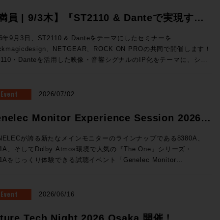
満員 | 9/3木】『ST2110 & Danteで実現す
、映像・音響シグナルのIP化』Blackmagic
26年9月3日、ST2110 & Danteをテーマにしたセミナーを
ackmagicdesign、NETGEAR、ROCK ON PROの共同で開催します！
esign x NETGEAR x ROCK ON PRO ソリュ
2110・Danteを活用した映像・音響シグナルのIP化をテーマに、シス
ションセミナー開催
構成から実機デモまで、実践的なソリューションをご紹介。 放送局
世代基盤として着実に広まりをみせるST2110をベースに、Danteシ
テムとの連携までを実際にご体験できる絶好の機会、ぜひご参加くださ
Event
2026/07/02
テムの基礎知識↓
・音響シグナルIP化の実践例 ★Blackmagic Design ✕ NETGEAR
nelec Monitor Experience Session 2026
るソリューション構成 ★ROCK ON PROによるシステム設計の考
催！
★3社連携によるデモンストレーション 開催概要 ◎日時：2026年
NELECが誇る新たなメインモニターのラインナップである8380A、
3日（木）16:00~19:00 ◎場所：ネットギアジャパン セミナールーム
81A、そしてDolby Atmos環境で人気の『The One』シリーズ・
都中央区京橋3-7-5 近鉄京橋スクエア 12F（Google Map）
41Aをじっくり体験できる試聴イベント「Genelec Monitor
：40名 事前予約制 ◎参加費：無料 満員御礼！申し込みは締め切
rience Session 2026 」を開催です！ 1セッション・1時間・各回5
ル 申し込みは締め切りました。 すぐに満員とな
様限定、しっかりとご試聴をいただけるセッションをご用意いたしまし
とも予想されるセミナーです。ST2110は気になっていたけど、、と
会場はGenelec Japan社が「最高の試聴環境を」と赤坂に設けた
Event
2026/06/16
う方もこの機会にぜひお越しください！
NELECエクスペリエンス・センターTokyo。濃厚な音体験ができる製
て空間でお待ちしております。 ■Genelec Monitor Experience
ture Tech Night 2026 Osaka 開催！