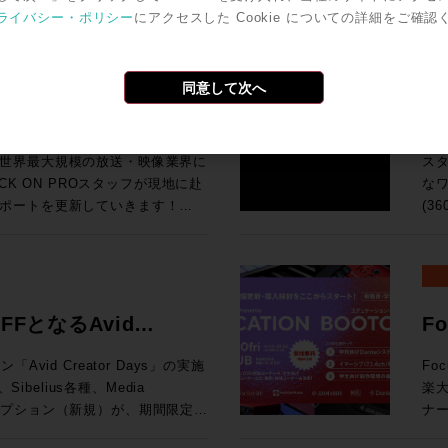
今回
ば、下火になっているものもあ
ワ
ro Toolsの動作検証が実施されて
号化
ライバシー・ポリシー
にアクセスした Cookie についての詳細をご確認
汎用
o Tools | MTRX Studio購入する
の
Grid
ンドの移り変わりの早さを改めて
タ
Pro Toolsでサポ
でも
So
ールとPro Tools Studio永続ライ
音
I/O Card for Yamaha DM7
品・新情報のご紹介とともに、業
な
オペレーティング・システム（英
H
よび展
期
・SoundGrid Extreme
をダイジェストにてお伝えいたし
ァ
検証が実施されているWindowsコン
で
同意して次へ
HP ●UMD192：今春販売を開始したUMD192はUSB、MADI、Danteを相
ターフェース(Avid/Digidesignまた
の要求
U Rack Ears for Half-Rack
ク
調
互
MTRX IIベース・ユニットおよ
チ
9,800（税込） 通常合計
ポート！現地ラスベガスか
3
ョ
れた機能に関する動画です。動画右下の歯
Pr
です。 ●TCA Flypack, Flypack 
入で￥200,000割引！ 久々
SP
K ON PROでお
のデモンストレーションを行って
ス
択すると音声が日本語に自動翻訳
Au
知
プ
モーションする企画が3連発で出
ィア
世界最大規模の放送・映像業界に
ス
像と音声を繋ぐワークフロー運用
サ
202
ン
！ということで、3プロモーショ
SP
ネス会員アカウントを作成でお見積り作成
CK ON PROスタッフが現地に赴
なワ
基づく商品説明、技術解説、シス
峰の一台です。 83
S6 サポート
開発
てい
れのキャンペーン詳細をご確認く
が、
ポートを更新していきます！
(3
「T
To
Li
と
idネットワークに追加する拡張カード
イブミキサーFairlight Live
共にお迎
試
vidビデオ機器とドライバのバージョン
ーション
す。 ●μVTEはひとつのプロセッシングユニットに複数
ク
a DM7 Consoles 通常価格：
の技術を活用した新システム「TCA
「
の最新リリース（2026.4）に加
が
（Fraunh
アク
¥199,100（税込） ROCK ON
よ
K ON PROでお
リモートプロダクションツールなど
360VM
携により、制作ワークフローをさらに
マ
能 （P
Tの
ンツ
20206まと
ンダ
ウェアもご紹介します。 講
ス
ンク、ビデオ・サテライト及びビデ
の頭
られています。 
にてビジネス会員アカウントを作成でお見積
AD
ネス会員アカウントを作成でお見積り作成
ください。 >> Rock oN
完結：
nology シニアオーディオアプリケ
FFとなるAvid
F
境となっています。 
奨の構成について確認できます。
向上
ン株式会社
制作
オ
202
diaCentral |
モバ
ルコンソ
み
ション開催！
ャ
ROCK ON PROにお任せく
モニタリン
在はAvidのAPACのシニアオー
vid Creator Days」の実施
Fo
17
lay) を Pro Tools 2018以降と使用す
ァイ
x 
お見積
ム
プ
として、テレビやオンライン向け
楽
赤坂
応
19:15 高機能なMAMを持つELEMENTSとBlac
Storeにてビジネス会員アカウントを作
な
です。 ※本プラグインは追加料金なしでご
Apple、Amazon、三菱、
ブスクリプション（新規）が、期間限定で
ナー
録をお
シブミ
わ
ン
大
5
等のクライアントと、業界とのつな
年度を迎える今、このプロモーショ
催されます。 現在、
場
はこち
ェア
ーなしでは絶対になし得ないこ
でを
可能となります。 