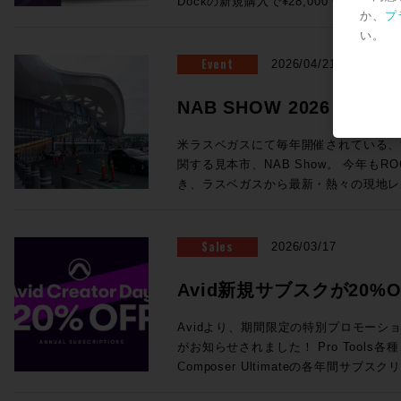
Dockの新規購入で¥28,000 OFF！ ●Promotion 2：PRO TOOLS |
が実現！ (システムにはこのほかPC、プラグインライセンス、ネットワ
浸透していっているテクノロジーもあれ
フォームよりご送信ください。
ング・システム（英語） AvidによってP
か、
プ
MTRX STUDIO IN A BOX PROMO Pr
ークハブ、Ethernetケーブルが必要です。) ・SuperRack Sound
り、この業界におけるテクノロジートレ
いるApple製コンピュータの一覧が記載されています。 
い。
お客様へ、 MTRX Thunderbolt 3モジュ
通常価格：¥105,600（税込） ・WSG-PY64 
感じさせるものとなっていました。新製
ートされるWindowsコンピュータと
センスを無償提供！ ●Promotion 3：PRO TOOLS | MTRX II DIGILINK
Event
Consoles 通常価格：¥199,100（税込） 
2026/04/21
界全体の流れ、移り変わりと行ったもの
語） AvidによってPro Toolsの動作
TRADE-IN PROMO DigiLink搭載イン
Server-C 通常価格：¥498,300（税込） ・2
ます。 講師：前田洋介 ROCK ON PRO シニア・テクノロジー・オフィ
ピュータの一覧が記載されています。 Avid YouTubeチャンネル 最新の6
はサードパーティ製)を下取りした場合、 
SoundGrid Devices 通常価格：¥1
NAB SHOW 2026レ
サー レコーディングエンジニア、PAエンジニアの現場経験を活かしプロ
本がPro Tools 2026.4で追加さ
び1枚以上のMTRXオプションカードの同時購
¥822,800（税込）→セール価格：¥605,000 (税込) ROC
ダクトスペシャリストとして様々な商品
車アイコン＞音声トラック＞日本語を選
ら随時更新中！
にオーディオ機器でハードウェアをプロ
見積り＆ご購入！>> Rock oN Line eStoreでお見積り＆ご購入！>> ＊
米ラスベガスにて毎年開催されている、
いる。映画音楽などの現場経験から、映
されます。 EUCON関連 EUCON 互換性 EUCON各バージョンとPro
てきて、なんだか盛り上がっちゃいます
Rock oN Line eStoreにてビジ
関する見本市、NAB Show。 今年もRO
改善、現場で培った音の感性、実体験に
Tools各バージョンの対応OSを調べられます。 Avid S4 / 
ンをまとめて皆様にご案内です、それぞ
が可能になりました！ お手持ちのシステムをフル活用する架け橋に！
き、ラスベガスから最新・熱々の現地レ
テム構築を行っている。 ◎Session2「Pro Tools NABアップデート概
EUCON 製品ガイド その他のAvid製品との互換性 Pro Tools ビデオ・ペ
ださい！ ●Promotion 1：AVID S1 AND DOCK PROMO ＊iPadは別売
YAMAHA DM7シリーズをSoundGr
Blackmagic Designが発表した大注目のラ
要」 14:25〜15:10 NAB 2026におけるAvid Audioの最新アップデート情
リフェラル Pro Toolsが対応するA
となります。 ●Avid S1：6/30（火）まで¥28,000 OFF！ 通常
・WSG-PY64 I/O Card for Yamah
や、SSL今回の目玉であるSystem-T
報をご紹介！Pro ToolsおよびEUCON
マッチングが一覧できます。 Pro Tools と Media Composer を同一のシ
¥229,900（税込）→プロモーション価格：
¥199,100（税込）→セール価格：¥154,000 (税込) ROC
Package」、最新のAIメーカーから
Sales
え、Pro Toolsとのシームレスな連
2026/03/17
ステムに混在させる際の注意点 ビデオ・サテライト および サテライト・
PROでお見積り＆ご購入！>> Rock oN Line eStoreでお見積り＆ご購入
見積り＆ご購入！>> Rock oN Line eStoreでお見積り＆ご購入！>> ＊
など、実機の写真と共に最速紹介していきます！ 以下のNAB
効率化・強化するサードパーティ製ソフト
リンク システム要件 サテライト・リ
>> ＊Rock oN Line eStore
Rock oN Line eStoreにてビジ
めページより、会期中は毎日更新！ぜひご覧
師：ダニエル・ラヴェル 氏 Avid Tech
Avid新規サブスクが20%O
オ・サテライトLEにおける、Avid推
り作成が可能になりました！ ●Avid Dock：6/30（火）まで¥28,000
が可能になりました！ 導入前のWaves Live デモのご依頼から、この特
NAB2026 SHow Repeort
ーションスペシャリスト ニュージーランド出身、東京在住 オーディオポ
Avid NEXISをPro Tools と使用する場合の必要要件 Me
OFF！ 通常¥183,700（税込）→プロモーション価格：¥152,900（税込）
Creator Daysプロモー
別セットを加えたシステム構築のご相談まで
ストプロダクションのキャリアを経て、現
Avidより、期間限定の特別プロモーション「A
Production Management (旧 Interp
ROCK ON PROでお見積り＆ご購入！>> Rock oN Line eStoreで
ださい！
ディオアプリケーションスペシャリスト
がお知らせされました！ Pro Tools各種、Sibelius各種、Media
る場合のシステム要件 Sibelius と Pro Tools を同一のシステムに混在さ
り＆ご購入>> ＊Rock oN Line e
のミキシングやサウンドデザインを手がけ、
Composer Ultimateの各年間サ
せる際の注意点 Pro Tools豆知識 Pro Toolsアップグレード・コードの登
成でお見積り作成が可能になりました！ 複数のフェーダーを同時にコ
NEC、ホンダ、トヨタ、日産、Nike
20%オフになるプロモセールです。新
録方法 Pro Tools Software Support（英語） Pro Tools 初期設定削除方
トロールするのは、フィジカルフェーダ