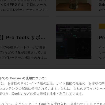
Ge
 参加申し込みはコ
た
ack SoundGridユーザー向けの
67,6
 ON PROでは、注目のメーカ
Sa
N PRO
2
測とい
入！ Rock oN eStoreで見積もり&購入！ ＊Rock oN Lin
フによるレポートセッションを実
いた
スタディで見る、現場実装 世界初！
ス
24
Se
さい！ 導入前にデモのお問い合
ジ
んとラスベガ
（OTOBACO） Studio DMI
課題を
RO /
Liv
NUGEN 
SSL System-T技術を活用した新
れて
360 Reality Audioワークショ
PRO） 大手レコーディングスタジ
S ブース番号：B-35 皆様のご来場、お待ちしております！
て発表
2026年5月12日（火）10時〜7
ル
、AI・自動化技術、リモートプロダ
介
器
SM
Di
PによるIPプロダクションの最前線ま
そ
世界で音響設計！ 〜第十四回 吸音材
ク
ション
よる即戦力のスタンダードセット ・
測
ィアテクノロジートレンドを、参加
発表
を
版】Pro Tools サポー
P
Fairlight
925,000（税込） ・IONIC 24 通
ポ
お届けします。放送・配信・ポス
ジア
RON 激動の10年と「音いじ」300
して
オー
,585,000（税込）→セール価格：
のクオリ
ラ
て、次の設備投資やワークフロー
だ
Sa
い、Avidの各種サポートページが更新
20
たソ
の技
問できなかった方も、今の世界で
ア
ltimedia / WAVES / NEUMANN
立つべく
OSなどの情報が記載されていま
リ
表
ock oN Line eStoreにてビジネ
ー
効率的にキャッチアップいただけ
Au
SCFEDイ
アダ
のアップグレードをご検討中の方はご
なサ
ー
能になりました！ 人気の
析
 After
とでご
の粋
ロードが可能です
てい
2outのステージボックスによる中小規模
体
（火） 開場13:00 、セッション
ポートはこち
Po
ーサライズ/インストール、新機能
ク
フ
聞
京都渋谷区神南1-8-18 クオリア神南
ィ
ー
対応
で
00（税込） 通常合計
ッド
込方法：お申込フォームより事前登
愛
ッ
に更新され、日本語版も順次追加
ど
での Cookie の使用について:
に
込) ROCK ON PRO
瞭
ス
ントもダウンロードできます。
機能
kie は、お客様のサインイン情報の記憶、サイト機能の最適化、お客様の
ィックで確認
idからスペシャルなオフ
S
要な
す。
olsを動作させるための基本的なマシンス
ッ
たコンテンツの配信に使用されています。当社は、当社のプライバシー
Sales Depa
ジネス会員アカウントを作成でお見積り作
ご
こへ向かう？ 〜NAB 2026での
ブ
で
の効率ア
基づき、Cookie などの個人情報を収集・利用しています。
ソールの
ャルなオファーがなんと！3連発で
FL
4:15 私にとって、3
て
ジョンと、macOS/Windowsの対応
Too
Co
Re
る定番プラグインのライブミックス
した。もちろん、継続的に業界へ
ございましたら、下記コンタクト
ィオ環境へ提
ライセ
して次へ」をクリックして Cookie を受け入れ、当社のサイトにアクセ
そし