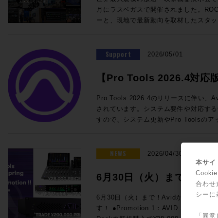
@London ★ROCK ON PRO 導入事例 IMAGICAエンタテインメントメ
を迎えての徹底解剖。ぜひ合わせてご参加ください！
SoundGridスターターセット ・SuperR
月にラスベガスで開催されました。ROCK
ディアサービス 新宿アニメーションスタジオ ★ROCK O
チラから！ ■ケーブル技術ショー 2026 ＞＞ 事前来場登録制：公式サイ
DM7用I/Oカード この夏のライブ現場はもちろん、放送局の可搬システム
ーと、現地で最新動向を取材したスタッ
Technology ELEMENTS ケース
ト（https://www.catv-f.com/top.html） 期間：2026年7月23日(木)・
としても活躍するLV1をぜひご検討くだ
施いたします！ 本セッションでは、Blackmagic Designが発表した話題
Dolby Atmos搭載の箱根ロープウェイ 音箱
日(金) 場所：東京国際フォーラム ホールE ☆ROCK ON P
わせも受付中です。 ☆プロモーション概要☆ 内容：対象のWaves Live
のライブミキサー「Fairlight Live」、
@Las Vegas "幻の島"と360度の波の音〜
ELEMENT
製品を期間限定の特別価格でご提供 期間：
システム「TCA Package」をはじめ
Support
ップ〜 ★Build Up Your Studio パーソナル・スタジオ設計の音響学 その
2026/05/01
月31日（金）予定 ◎期間限定セット 一覧 人気のLV1 Classicコンソール
クションツール、そしてAoIP / MoI
33 特別編 音響設計実践道場 1/1 の
と24in/18outのステージボックスに
で、現地で直接見てきた"いま"のメデ
を探せ! 1/10残響室を作ろう その3〜 ★Power of Music sonible
【Pro Tools 2026.4対応
eMotion LV1 Classic 通常価格：¥1,
メーカーの協力による実機展示とともに
smart:comp 3 / ROTH BART BA
常価格：¥660,000（税込） 通常合計¥2
ト情報一覧
トプロダクションに携わる皆さまにとっ
回！！ ★BrandNew iZotope / SSL / LEWITT / Softube / PositiveGrid
Pro Tools 2026.4のリリースに伴
¥2,200,000 (税込) ROCK ON PROでお見積り＆ご購入！>> Rock oN
設計のヒントとなる内容です。現地へ訪
/ United Studio Technologies IK Mu
されています。システム要件や対応する
Line eStoreでお見積り＆ご購入！>> ＊R
のテクノロジー・トレンドのポイントを
Empirical Labs / KORG / Sound Particles ★FUN FUN FUN 
すので、システム更新やPro Tools
ス会員アカウントを作成でお見積り作成が可
ます。皆さまのご参加をお待ちしております。 ■NAB2026
ベのイケイケゴーゴー探報記〜！ GIZMO MUSIC ライブミュージックの
参照ください。 Pro Tools新機能・要件 Pro Tools 2026.4 リリースノー
LV1 Classicコンソールと16in/1
Report!! 開催日時：2026年5月26日
神髄 ◎Proceed Magazineバックナンバーも好評販売中！ Proceed
ト 最新バージョンのシステム要件、オ
向けの定番セット ・eMotion LV1 Classic 通常価格：¥1,925,000（税
13:30~18:00 会場：LUSH HUB 東
Magazine 2025-2026 Proceed Magazine 2025 Proceed Magazine
などの概要が一覧できます。 Pro Tools ドキュメント マニュアルや新機
NEWS
2026/04/30
込） ・IONIC 16 通常価格：545,6
フラッツB1F 参加費用：無料 参加申
2024-2025 Proceed Magazine 2024 Proceed Magazine 2023-2024
能ガイドです。新バージョンが出るたび
本サイト
¥2,470,600（税込）→セール価格：¥2,090,000 (税
録をお願いいたします。 定員：50名 本イベントはお申し込みを締め切り
Proceed Magazine 2023 Proceed Magazine 2022-2023 Proceed
されます。過去のバージョンのドキュメ
Coo
6月30日（火）まで！Av
でお見積り＆ご購入！>> Rock oN Line eStoreでお見積り＆ご購入！>>
ました ◎タイムスケジュールのご案内 ◎セッションのご案内
Magazine 2022 Proceed Magazine 2021-2022 Proceed Magazine
Pro Tools システム要件 Pro To
合わせ
＊Rock oN Line eStoreにてビ
◎Session1「テクノロジートレンドはど
ァーが3連発！
2021 Proceed Magazine 2020-2021 Proceed Magazine 2020 Proceed
ペックなどが記載されています。 Pro Tools OS (オペレーティングシス
シーに
6月30日（火）まで！Avidからスペシ
成が可能になりました！ YAMAHA DM7でWavesプラグインが使用でき
新製品から見る次世代の制作システム〜」 13:30〜1
Magazine 2019-2020 Proceed Magazineへの広告掲載依頼や、内容に関
テム) 互換性 リスト Pro Toolsのバー
す！ ●Promotion 1：AVID S1 AND DOCK PROMO Avid S1、または
るスペシャルセット。 DSP処理によ
年ぶりのNABでの変化は大きなもので
するお問い合わせ、ご意見・ご感想など
表です。 Pro ToolsでサポートされるAppleコンピュータとオペレーティ
「同意