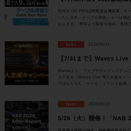
ェイス の３つから構成される。 チェンネルラックは1台で24ch分の信号
ン氏の新スタジオをレポートなど、充実
を処理する。プリアンプ、ダイナミクス
ョーに出展します
Proceed Magazine 2026 特集：music AI 音楽な、AIの、マッ
ROCK ON PROは関西放送機器展、
ロセッシングがこの1台に凝縮されており
近、衝撃的な体験しましたか？最近しま
いたします。ケーブル技術ショーは初出
接続が可能となっている。 センターセ
実のところ生成AIについてはナナメな
おります。 昨年より取扱を始め、各地で唯一無二の注目を集めている
ーフェイスでも1台が必要になり、モニ
なら、別にAIにやってもらわなくても
ELEMENTSメディアサーバーを実機
どのアナログプロセッシングが搭載されている。 Odysse
てゆーか全然その方がイイし、とか言っ
ドの魅力まで持ち合わせ、現場のワーク
サーフェイスは、センターセクションとC
思春期でしたがそれも卒業です。いまや
未来のストレージをご体感ください！また
Sales
2026/05/15
る。 Channelセクションは１ベイ＝8フェーダーの仕様で、最小24フェー
らず、アセットの管理に至るまで2次元
ケーションを連携させたROCK ON P
ダー+センター8フェーダー（３ベイ+
は、もはやAIを「従えて」行うべき事
ションも展示いたします。 大阪・東京をはじめ、全国の皆さまとお会い
【7/31まで】Waves L
ことができ、最大96フェーダー+セン
Proceed Magazineでは、海外の
できる貴重な機会です。製品に関するご
まさに待望と言える、SSL新型アナロ
方向に向かっているのか「いまの音楽な
開催！
例のご紹介や個別のご提案など、会場ス
Wavesより、ライブサウンドシステムにW
「Odyssey」。価格・納期につきま
取り入れたもの、未来にやってくるもの
お気軽にROCK ON PROブースへお立ち寄りくださ
入できる「Waves Live 導入支援キャンペー
相談となります。下記お問い合わせフォ
らを見据える航海図です。さぁ、まいりまし
送機器展 ＞＞ 事前来場登録制：公式サイト（h
スはもちろん、ホール、イベント会場、
ご相談ください！
Proceed Magazine 2026 全132
osaka.co.jp/kbe/） 期間：2026年7月8日(水)・9日(木) 場所：大阪南港
設備音響など、さまざまなライブサウンドの
発行：株式会社メディア・インテグレーション ◎SAMPLE
ATCホール（大阪市住之江区南港北2-1-10） ☆ROCK ON 
システム。12ライン出力と内臓DSPサ
ックで拡大表示) ◎Contents ★People of Sound / Natsu Summer ★特
ELEMENTS ブース番号：58 同時開催! Future Tech Night 2026 Osaka
ンワンで搭載した64チャンネルミキサーeMot
Event
2026/05/12
集：音楽のAIなマップ 〜AIは音の現
関西放送機器展の前日と1日目の夜、Rock
わせたステージボックスのセットなど、
しているか / 音とAI、5つの技術カテゴリ
展する注目のメーカーを迎え、プロダク
Wavesの定番プラグインが導入できるスペシ
5/26（火）開催！「NAB 202
に見る「いまどこにいるか」 ★Sound Trip Bob Clearmountain @Los
セッションを開催します！ NABでも注目を集めたBlackmagic Designの
の特別セットは以下3種類！ ・eMotion 
Angels Abbey Road Studios / British 
Fairlight Live、Solid State Log
Report」！
ジボックスセット ・Yamaha DM7ユーザ
世界最大規模の放送・映像機器展示会である「