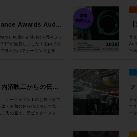
かし、Avidのオーディオ製品
「
し
ンピュータ再起動とともに最初に
定） 編集ウィンドウ上部の「ピントラックエリア」に、
と
ようなリアルタイムに操作するこ
ジ
Windows 10以上 
応できるよう開発をリード、その
クリプション（新規）製品が20%オフ
す。
ク
率
。Avid専用プロトコルである
飛躍的に拡大 空間
Pro:
ています。サウンド、音楽、そし
新
ールする前に設定すべき諸項目に関するガ
連
す。
ーティ製のサーフェスと比較して、
Re
※1
たるキャリアであり、生涯におけ
e eStoreで
で
る
mance Awards Audio
【3
Dav
ーコントロールを実現します。
ト
新価格「マ
案します。 開催概要 日時： 
15 Sequoia 対応状況 (既知の不具合)
セ
HP 講師：田巻源太 氏 株式会社インターセプター 編集技師/カラリスト
ますが、Avid Dockと組み合わ
か
ス
!
ク
loud MX, SuperRack
e eStoreで
付開
・サポートと互換性 システム要件、対応す
お
Awards Audio & Musicを弊社メデ
音楽
1
型コンソールのように使用するこ
ド
面
otion LV1
B
ドへのリンクまで、Pro Tools
機
N PROが受賞しました！国内での
Au
め
めとした各種機能を追加できる
ル
得なプラン
千台の出荷実績を記録したWaves初
e eStoreで
様 参加
は、Pro
グイ
いて優れたパフォーマンスを発揮
古島
た、
すすめです。ソフトウェアと異なり
ルを実現する。 
ル 
機能をご紹介します。昨年11月
上、お申し
スタジオシステム設計を承っておりま
の追加機能 上記以外に
を評価をいただいての受賞となり
Au
定
種、新規ユーザーから、天板の割
ド）
マル
トでは、ソフトウェア的なアップデ
ock oN Line
ーマ 1. 学校向けDanteシステムの構築とメリット Audin
討の方は、ぜひ一度弊社へご相談
さ
ー渡
ープの
ロフェッショナルまで、導入・乗り換
方
¥40,000（
H数が64CHから80CHに、出力
まや
ス
る中核を担っているのは周知の事
了後
い
OLS
が
モ
売後も機能の拡張と改良を続けて
ock oN Line
Fo
・M
ただけたのは、ひとえに皆様のご
Re
冨
さ
ン料金が加算
ク
チ・
礼申し上げます。今後も皆様のク
術に
機
ools MTRX
ェ
”「内沼映二からの伝
フ
タジ
、NDIまたはDanteの信号を地
e eStoreで
す。 2. イマーシブ（7.1.4ch）環境の体験 ADAM Aud
Pla
となるよう、情報発信からサポー
En
監
 Module： ¥135,080（税込）
ィ
イルま
なWaves Cloud MXミキ
ーカ
性・技術への深堀〜”
E
追
ます。今後ともメディア・インテ
時：202
集）
¥92,290（税込） 通常合計
体で
り、トークイベントのお知らせで
ド
ァイ
線を用意すれば低遅延でモニタリ
ア含むシステム構築のご相談は
ー
ミ
をご愛顧いただけますようお願い申
14
カラリスト）、
,100（税込） ROCK ON
は
てき
心
¥20,000（
 MXは大規模国際スポーツ大会の生
ー
プ
15:3
開催
担える
映二氏の迎え、元ビクタースタジ
ー
込
ools-2025-10-support/
3.
ク
大阪府
18
reにてビジネス会員アカウントを作成でお
UI・
の音楽制作への向き合い方やこれ
EL
る場合
Wavesだけではなくサードパーティー製の
La
ラ
込
18
26
グエンジ
性
プシ
キャスト・ミキシングで利用可能に
授
Pr
回
ペー
に位置するMTRX Studio。極
グ
る学生の方はもちろんのこと、レ
一つ
Sa
rsive WrapperがVST3に
化のアイデ