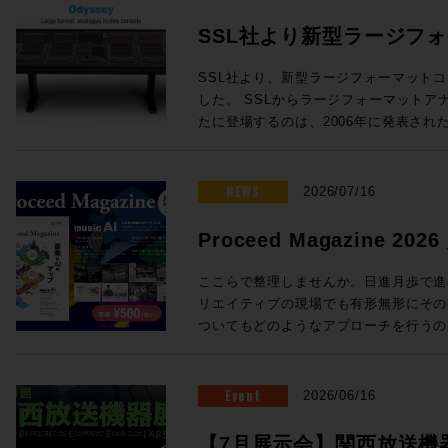
SSL社より新型ラージフ
Odysseyが発表！
SSL社より、新型ラージフォーマットコン
した。 SSLからラージフォーマットアナログインラインコンソールが新
たに登場するのは、2006年に発表されたD
年ぶり！同社ORACLEアナログコンソールで
クノロジーを中核とし、24chから96
オコンソールです。 Oracleで完成したActiveAnalogueテクノロジーを採
NEWS
2026/07/16
用 SSLの新たなラージフォーマットコンソール「Odyssey」には、昨年
発表されたORACLEアナログコンソー
Proceed Magazine 2
「ActiveAnalogue」が採用され
music AI
AD/DA変換を伴わないフルアナログ回
ここらで整理しませんか。日進月歩で進む
でリコールすることができ、伝統的で妥
リエイティブの現場でも有形無形にその
代のニーズに適う利便性を両立すること
ついてもどのようなアプローチを行うの
ダイナミクスの搭載 ・ラージ＆スモー
ろ。そこで、、、一旦ここらで整理しま
度なセッションリコール ・DAWコントロ
めてみましょう、というのが今回のProcee
ルから引き継がれる SSL Super Ana
る間にも刻々と状況は変わりそうですが
Event
2026/06/16
成 24フェーダーから96フェーダーまで、柔軟な構成が可能 Odysseyは
タイミングでもあります。他にも、Soun
・チャンネルラック ・センターセクシ
クシーンを支えてきた３つのスタジオ、L
【7月展示会】関西放送機器