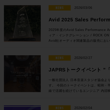
がりを維持しています。こうした経験を活
ンをぜひご活用ください。 プロモーション概要 ◎期間：2026/3/16 ～
法 未知の不具合が発生した場合に、コ
と。特にオートメーションの書き込みの
が変化するあらゆるユーザーニーズに対
2026/4/13 ◎内容：下記年間サブス
NEWS
お試しいただきたい方法です。 コンピューター最適化ガイド – Mac及び
2026/03/06
とで効率が上がる作業との相性は抜群です
成果をコミュニティにフィードバックし
対象製品 Pro Tools Ultimate 年間サブスクリプション新規 通常価格：
Windows Pro Toolsをインスト
Euconの精度はHUIの8倍。サードパ
てテクノロジーは、彼の25年以上にわ
¥92,290（税込） プロモ価格：73,832（税込） Rock oN Lin
イドです。 Pro Tools のバージョンとリリース日 Pro Tools の macOS
Avid 2025 Sales Perfor
よりスムーズでストレスのないフェーダ
るパッションとなっています。 ◎Session3「進化を続けるミキシン
購入>> Pro Tools Studio年間サブスクリプション新規 通常価格：
26 Tahoe、macOS 14 Sonoma と 
Avid S1単体でももちろん便利に使用でき
& Music を受賞しました!
グ・コンソール eMotion LV1 Classic, C
¥46,090（税込） プロモ価格：36,872（税込） Rock oN Lin
Pro Tools | Carbon システム
2025年度のAvid Sales Performance 
せることで、小型フェーダーをまるで大
Livebox、NAB 2026最新情報」 15:20〜16:05 ●Waves eM
購入>> Pro Tools Artist 年間サブスクリプション新規 通常価格：
るコンピュータ、対応OSからユーザーガイ
ィア・インテグレーション / ROCK O
とが可能に。その場合はメーターをはじ
Classic 発売後約1年以内に世界で数
¥15,290（税込） プロモ価格：12,232（税込） Rock oN Lin
| Carbonに関する情報がまとまっています。 ROCK ON PROで
Avid社オーディオ関連製品の販売にお
iPad/タブレットとの使用がさらにお
の一体型ミキシング・コンソールの最新
購入>> Media Composer Ultimate 1-Year Subscription NEW 通常価
Tools HDXシステムをはじめとした
し、広くAvid製品の普及に努めたこと
プロモ対象となることが少ないこの2機
に発表されたV16メジャーアップデー
格：¥83,270（税込） プロモ価格：66,616（税込） R
す。スタジオの新設や機器の更新をご検
ます。 賞名にもあるAudio & Musicの分野においてAvid製品は確固たる
れたArtis Mixを使い続けているプ
ートと追加ライセンスだけで、最大入力C
eStoreで購入>> Sibelius Ultimate サブスクリプション (1年) 通常価
ください。
スタンダードとなっており、制作におけ
NEWS
えのまたとないチャンスをお見逃しなく！ ●Promotion 2：PRO TO
2026/02/27
が44バスから52バスに増えるなど、発
格：¥30,690（税込） プロモ価格：24,552（税込） R
実です。このコア分野で今回の褒賞をい
| MTRX STUDIO IN A BOX PROMO ●Pro Tools | MTRX Studio購入で
います。 ●Waves Cloud MX Audio Mixer eMotion LV1 Classicとほぼ
eStoreで購入>> Sibelius Artist サブスクリプション (1年) 通常価格：
支持のおかげでございます！厚く厚く御
TB3モジュール + Pro Tools Studio無償提供！ ・Avid Pro T
JAPRSトークイベント 
同等の機能をAWSのインスタンス上で実現
¥15,290（税込） プロモ価格：12,232（税込） Rock oN Lin
リエイティブワークが一層充実したもの
Studio 価格：¥771,100（税込） ・TB3
上から受け取り、クラウド上でミックスが可能
購入>> 新たな春の到来とともに、新たな創作環境を手にいれる良い機会
言」〜音楽感動を伝える感
トに至るまで更なる邁進を続けてまいり
・Pro Tools Studio永続ライセンス：
一般社団法人 日本音楽スタジオ協会よ
サーの運用方法を解説します。高速な回
としてぜひご活用ください！ソフトウェ
グレーション並びにROCK ON PRO
¥998,470（税込）→プロモーション価格：¥771
す。 今回のトークイベントは、昭和・平成・令和の各時代において第一
開催のお知らせ
ングとオペレーションが可能なCloud
ROCK ON PROまでお気軽にどうぞ！
し上げます！
PROでお見積り＆ご購入！>> Rock oN Line eStoreでお見積り＆ご購
線で活躍を続けているエンジニア 内沼
放送でも複数使用されました。 ●Waves SuperRack LiveBox (MADI /
https://pro.miroc.co.jp/headline/pro-t
入！>> ＊Rock oN Line eSto
オ長 高田英男氏の進行のもと、内沼氏
Dante) SuperRack LiveBoxは
見積り作成が可能になりました！ フラッグシップMTRX IIの弟分とし
までのご経験を深堀りする貴重な機会です。 若手レコーディン
VST3プラグインもライブ／ブロード
て、かつてのHD Omniのようなポジション
ニアの方や将来エンジニアを目指してい
NEWS
2026/02/04
するオールインワンのプロセッサーです。Imme