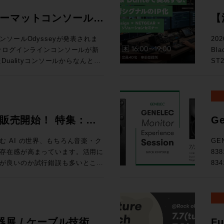
ォーマットコンソール
【
る
ソールOdysseyが発表されま
20
Bl
D
ualityコンソールからなんと20
ST
ー
確立したActiveAnalogueテ
テム
chまでのシステムに対応するスタジ
の次
ス
い！ トピックス ★ST2110・Danteを活用したIPシス
ルで確立された独自技術
映像
026 販売開始！ 特集：
Ge
ている。これにより、信号経路に一切の
によ
開
路でありながら、各種設定を一瞬
え方 
 AI の世界、もちろん音楽・ク
GE
協のないサウンドクオリティと現
9月
存在感が高まっています。活用に
83
を可能にしている。 ・全CHへの
東京
が良いのか試行錯誤も多いとこ
83
ルのダブルフェーダーを搭載 ・高
◎定員
せんか、あふれる情報を取りまと
Expe
ールの統合 ・SL9000コンソー
りました。 タイムテーブ
d Magazineです。整理してい
名
logue サーキットに基づいた回路構
るこ
、世相の移り変わりを考える良き
た。
い
d Tripはロンドンのミュージッ
GE
ョンラック ・コントロールサーフ
.A.からはボブ・クリアマウンテ
品、そし
展 / ケーブル技術シ
Fu