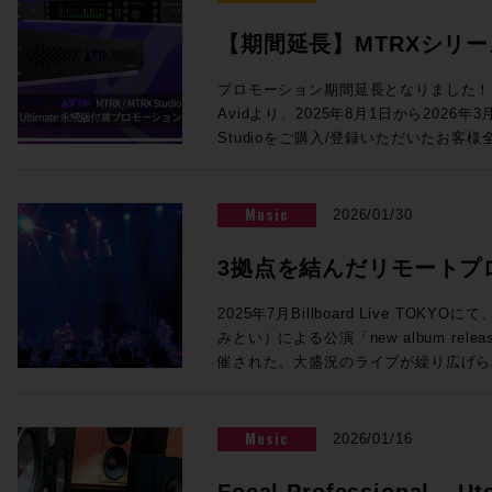
めて色付けの少ない透明感のあるサウン
コーディングに関わる多くの皆様にとっ
対応、モノラルのあらゆるVST3プラグインを5
音声処理回路により、HD I/O時代と
います。 この貴重な機会をお見逃しなく！ ご参加を希望の方は下記イベ
【期間延長】MTRXシリーズに
インサート可能になりました。従来のSuper
を提供します。64ch Dante、512x
ント概要内のリンクより、お申し込みフォ
のアプリケーションや機能の違いについても解説
Ultimate永続版が付属
ング＆モニターコントロール機能を提供す
クイベント「内沼映二からの伝言」〜音
プロモーション期間延長となりました！2
氏、佐藤翔太 氏 株式会社メディア・イ
り、Dolby Atmos制作にも対応でき
堀〜 主催：一般社団法人 日本音楽スタジ
Avidより、2025年8月1日から2026年
催！【3/31まで】
◎Session4「NAB2026で提示したS
ログI/O標準搭載、フロントパネルか
年5月2日（土）14:00開場／14:30
Studioをご購入/登録いただいたお客様全員に対
17:00 NAB2026で発表されたLive Console V6.2ソフトウェアの紹介、
ど、個人で活動するユーザーにも使いやす
ル 〒150-0001 東京都渋谷
永続ライセンスを提供するバンドル・プロ
新製品UMD192とST2110 Bridge、そ
ロモでは、このMTRX StudioにThund
ィメンズプラザB1 入場料：2,000円
MTRXインターフェイスをご購入/アクテ
で実現するST2110 I/F、AWSおよび
加するTB3モジュールがなんと無償で付属！MT
法：お申込みフォームよりお申込みくだ
ント内、「“Products Not Yet Do
VTE(仮想エンジン)、OSC(Open Soun
Music
2026/01/30
Native I/Oとして使用するもよし、Dol
ない製品）」セクションにPro Tools U
との連携の強化、TCA Flypackおよび展示
して使用するもよし、小規模な映画制作やア
トされます。ライセンスは任意のタイミ
介を行います。 講師：澤向琢 氏 ソリッド・ステート・ロジック・ジャパ
3拠点を結んだリモートプ
ToolsのI/Oとして活用するもよし。メ
す。 1台でシステムの中核となるMTRXインターフェースに、世界標準の
ン株式会社 システム事業部 SSLジャパンでラージフォーマット・デジタ
も、それ以外の箇所のクオリティアップ
イマーシブライブ配信の
ProTools Ultimate（税込¥23
ルコンソールの技術サポートを担当 ◎Session5「ブラックマジックデ
2025年7月Billboard Live TO
ンです！ ●Promotion 3：PRO TOOLS | MTRX II DIGILINK TRADE-IN
用ください！！ 概要：対象インターフェイスのご購入/アクティベートで
ザインNAB 2026アップデート Fairlight 
みとい）による公演「new album release 
PROMO ●プロモーション内容 DigiLink搭載インターフェース（Avid /
Pro Tools Ultimate永続ライセンス
品」 17:10〜17:55 NAB2026にて発表したFairlight Live、及びFairlight
催された。大盛況のライブが繰り広げら
Digidesignまたはサードパーティ製）か
2026/3/31 対象者：2025/7/1以
Live Audio Panelを中心に、SMPT
な実証実験が行われていた。株式会社N
OPカードの購入費用から¥200,000
スを購入し、Avidアカウントへのアク
ィブ対応したライブプロダクション製品
行われたその試みとは、リモートプロダ
ご購入例） ・MTRX II ベースユニット：
法：対象Avidアカウントへのデポジッ
講師：ピーター・チェンバレン 氏 ブラックマジックデザイン株式会社
ィオのライブ配信実証実験である。公演
Music
2026/01/16
¥990,000） ・MTRX II DAカード：税込
で実施のため、対象製品は納品までに数
DaVinci Resolve開発責任者 ＊
オの3拠点をIPで接続することで、こ
通常合計税込¥1,446,720（税別：¥1,
ます。 対象製品 Pro Tools | MTRX II Base 内蔵SPQ、Dante 256 Ch内
す。 【出展社展示】 >>>Avid Technology / HP Pro Tools 2026.4で
マーシブオーディオライブ配信を実現さ
Focal Professional – Ut
税込¥1,226,720（税別：¥1,115,200） ●申込方法 ・下記お問合せフォー