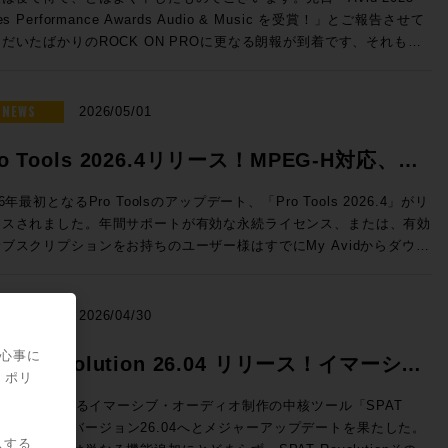
nelecのThe Onesのサウンドを体験し驚愕したことをきっかけとして
だけるよう、万全のご準備でお待ちしております！（※写真は希望的観
50 → 特別価格(税込)：50,050円 ROCK ON PROで見積もり&購
les Performance Awards Audio & Music を受賞！」とご報告させて
020年、株式会社ジェネレックジャパンに入社。現在はエクスペリエン
う妄想によるイメージです） ◎セッションのご案内 ◎Day1：
e eStoreにてビ
だいたばかりのROCK ON PROに更なる朗報が到着です、それもな
・センターを担当し、最適なスピーカーの選択から設置まで、お客様の
ssion1「ブラックマジックデザインNAB 2026アップデート Fairlight
ネス会員アカウントを作成でお見積り作成が可能になりました！
スから！ ご存知の通り、ラスベガスではNAB2026が開催さ
解決すべく様々な提案を行っている。 清水修平（ROCK ON
e & SMPTE-2110IP対応製品」 7/7（火）18:30〜19:15 NAB2026に
Audio Dialog Check v1.1 ◎v1.1 新機能 ・最大9.1.6チャンネ
おり、ROCK ON PROシニア・テクノロジー・オフィサーの前田洋
オでの現場経験から、ヴィンテージ機
したFairlight Live、及びFairlight Live Audio Panelを中心に、
のオーディオトラックに対応 ・タイムライン・オフセット機能の追加
が赴いていたわけですが、現地には当然のことながらAvid社も出展、
NEWS
の本物の音を知る男。寝ながらでもパンチイン・アウトを行うテクニッ
2026/05/01
PTE-2110 100Gイーサネットにネイティブ対応したライブプロダク
alog Checkは、独自のAI解析によってダイアログの明瞭度を客観的に
して、このタイミングで昨年度の世界各地域におけるトップリセラーの
、その絶妙なクロスフェードでどんな波形も繋ぐその姿はさながら手術
製品郡も紹介させていただきます。 >>>Blackmagic Design
定、数値化するツールです。長時間に渡って同一素材を何度も耳にする
がなされ、Media Integration / ROCK ON PROはなんとAPAC（ア
行うドクターのよう。ソフトなキャラクターとは裏腹に、サウンドに対
ro Tools 2026.4リリース！MPEG-H対応、ト
 Live / HP ブラックマジックデザインではNAB2026にて、空間
スプロエディターに、客観的な判断要因を提供し、効率的にダイアログ
・太平洋）地区での「Top Audio Reseller」としてトロフィーをいた
の感性とPro Toolsのオペレートテクニックはメジャークラス。
ディオミキシングおよびSMPTE-2110の放送ワークフローに対応し
ティを保つことができます。 NUGEN AudioがFraunhofer IDMT
ックピン機能などを実装
くことができました！日本国内だけではなく、韓国、中国、東南アジ
les Engineerとして『良い音』を目指す全ての方、現場の皆様の役に
26年最初となるPro Toolsのアップデート、「Pro Tools 2026.4」がリ
フトウェアベースのライブ・オーディオミキサーFairlight Liveを発
術を応用し、Netflixと協力して開発した独自のニューラルネットワ
、オーストラリア、ニュージーランド、など広範な国々の中での「Top
日々研鑽を積み重ねている。 ◎試聴モデル紹介 8381A SAM™
ースされました。年間サポートが有効な永続ライセンス、または、有効
しました。カスタマイズ可能で、内蔵エフェクトや、キュープレーヤ
クにより、入力された信号の音声成分をリアルタイムで即座に解
dio Reseller」です、これもお客様、お取引先各位のご支援あってのこ
プティブ・ポイント・ソース・メイン・モニター GENELECの技術
ブスクリプションをお持ちのユーザー様はすでにMy Avidからダウン
、トークバックバス、スナップショットなど、プロ仕様の機能を搭載し
。”明瞭度”をレベル別に色分けして可視化します。完成したミックス全
ざいます、誠にありがとうございました！ >>>NAB2026 ショーレ
を集めた、フラグシップ・メインモニターです。独自の「Adaptive
。 Pro Tools 2026.4では、イマーシブ音響やインタラ
ます。Fairlight Live Audio Panelは、ワークフローを簡素化し、ソ
を読み込ませてのチェックも可能。その音声が初めて聴く人にとっても
らから！ ROCK ON PROでは引き続き皆さまのクリエイテ
int Source」設計により、壁面埋め込みを必要としない革新的なフリ
ティブ放送に対応した次世代メディア符号化標準であるMPEG-Hへの
トウェアを自然な形で拡張します。直感的なタスクベースのデザイン
き取りやすいか、コンテンツのクオリティを客観的に示す本製品は、ポ
ブワークが充実するよう業務に邁進してまいります、今後も変わらぬご
スタンディング構造を実現。3機の15インチ・ウーファー、4基のクア
、ヘッドホンによるDolby Atmosモニタリングのカスタマイズな
NEWS
、コントロールをすぐに実行できます。10フェーダーごとのグループ
2026/04/30
キャストから映画まで幅広い活用が期待できます。 ダイアログの明
顧をいただけますよう宜しくお願い申し上げます！
ド・ミッドレンジ、そして同軸ドライバーを組み合わせた5ウェイ・9
、イマーシブ制作をさらに拡張する新機能だけでなく、自動文字起こし
大型のタッチスクリーンが付いており、パネル上の作業をすべてグラフ
度という新たな指標は、ユーザーへ快適にコンテンツを届けるために重
ピーカー構成が、圧倒的なダイナミクスと極限の解像度をもたらしま
であるSpeech To Textの強化・改善、編集ウィンドウで指定のトラ
関心事に
できます。 講師：石井 陽之 氏 Blackmagic Design /
PAT Revolution 26.04 リリース！イマーシ
軸となります。エンジニアの迅速な判断を実現するDialog Checkを
片ch約6,000Wの専用アンプ駆動により、静寂から爆発的な大音量ま
クを固定できるトラックピン機能などを実装し、日常的なワークフロー
・ポリ
rtment ◎Day1：Session2「NAB2026で提示したSSLコン
活用ください。
・オーディオ制作の新たなスタンダード！
歪みなく追従。GLM™による緻密な音響補正と相まって、空間のすべ
ップが図られています。 各機能の詳細は、新機能情報: Pro
方向性」 7/7（火）19:30〜20:15 NAB2026で発表されたLive
UX::が開発するイマーシブ・オーディオ制作の中核ツール「SPAT
を描き出す「未知のリスニング体験」をプロスタジオや最高峰のオーデ
ls 2026.4 リリース - 新機能紹介ブログ をご覧ください。 Pro Tools
nsole V6.2ソフトウェアの紹介、新製品UMD192とST2110 Bridge、
volution」がバージョン26.04へとメジャーアップデートを果たした。
供します。 8380A SAM™ メイン・モニター 圧倒的なパ
ンスの購入・更新はこちら（Rock oN Line）>> 次世代メディア符
スする
てSystem T V4.3ソフトウェアで実現するST2110 I/F、AWSおよび