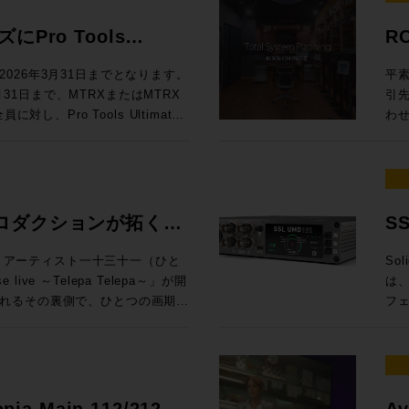
効な
◉定員：各回15名 お
料
ドに定評があるDADが提供する
To
ても、大変興味深い内容となって
製品にしない ELE
Au
.1.4、7.1.4、9.1.4バスに
ム：
ンロ
Mixing En
員：30名 Day2：7/8（水）は懇親
は一線を画するサウンドクオリティ
M
え
スクリプ
Pro Tools
R
Rack SoundGridシステムと
Au
Li
で
19
512という巨大なマトリクスルーティ
グ
ームをご利用ください。 トー
EL
= 
します。 講師：山口哲
ニタ
問い
ル
するプロモーションが開
しい
るDADmanに標準対応してお
うだ。 UIも全面刷新され、3D・アニ
楽感動を伝える感性・技術への深
フ
での
026年3月31日までとなります。
平素
ンテグレーション MI事業部
第4世
自
と
るスペックを有するほか、16x16アナ
プ
オ協会（JAPRS） 日時：2026
ラ
プロファ
3月31日まで、MTRXまたはMTRX
引
SLコンソールの方向性」 16:15〜
代
楽体験を提供し
（※
ら様々な機能にアクセスできるな
能
開演 会場：東京ウィメンズプラザホー
イ
Ca
し、Pro Tools Ultimate
わ
校
Audioクリ
※
い設計となっています。 本プ
語対応も実現した
区神宮前5−53−67 東京ウ
ない関
定。
モーションを実施中！ 対象
だき
してSystem T V4.3ソフトウェア
い
Vi
ご
erbolt 3インターフェイス機能を追
イン
 （※学生・未成年は無料） 申込方
帯
年 
ィベートした方は、Avidアカウ
をいた
汎用OnPremサーバーで展開できる
た
順
RX StudioをPro Toolsの
Re
さい。
が
¥60,0
wnloaded”（まだダウンロードされてい
(月
d Control)プロトコルによる外部
再
き
by Atmos外部レンダラーのI/Oと
パ
純
金) ¥1
ltimate永続ライセンスがデポジッ
場合
されていたFlypack Tourの紹
制
変
ニメ制作でDubber Pro
DAWを
う
ご
ングで有効化することが可能で
りい
ロダクションが拓く、
S
運
は
インI/Oのアップグレードとして
Z
って
360V
ィが全く
様
としても活用できるプロモーショ
音
融
可能性。
イ
htt
万円相当）が付属するこの機会を是非ご活
KYOにて、アーティスト一十三十一（ひと
Sol
介 GeG 現在までにプロデュースした楽曲の総ストーリミング数は10億回
は
が一段と高まっ
れ
pro
Live & SMPTE-2110IP対応製
live ～Telepa Telepa～」が開
は、
超
デ
セプ
htt
を無償提供 実施期間：2025/8/1～
れるその裏側で、ひとつの画期的
フ
ー
らの乗り換えで、 MTRX II &
録
年
htt
降、プロモ期間中に対象インターフェイ
E-2110 100Gイーサネットにネイテ
HKテクノロジーズが中心となり
向上さ
Ge
（税別）を割引いてご提供します。
期、
大した。 日進月歩で進化する
ティベートが完了された方 配布方
郡も紹介させていただきます。
クションによるイマーシブオーデ
旬、
ブ
税込¥1,089,000（税別：
ー
化
ト ※本プロモーションは世界各国
会場、中継車、ミキシングスタジ
ス
動範囲は
¥357,720（税別：¥325,200）
のマイ
指す
か月お待ちいただく場合がござい
当日は日本法人スタッフも登壇いたしま
れまで実現が困難だった場所でのイ
多チ
悠
315,200） →プロモーション価格：
え
ク
せる可能性を探るというものだ。
接続
つ
opia Main 112/212 /
Av
ラッ