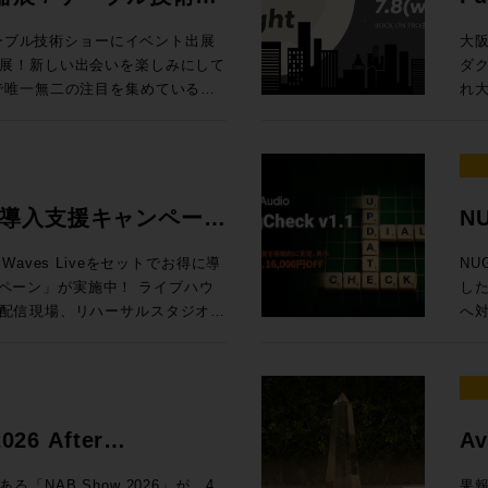
の内容でお届けします！
Ses
、EQをはじめとしたアナログプ
プ。 最
/ 
ケーブル技術ショーにイベント出展
大
最大で4台、つまり、96chまで
したよ、音楽なAIで。これまで、
東京
展！新しい出会いを楽しみにして
ダ
クションラックはどのサイズのサ
視線を送っていました。これくらい
より
れ大
タリング、バスプロセッシングな
（がんばれば）自分でできるし、っ
内 【1セッション・1時間・各回5名様限定】 Genelec エクスペリエン
展示！オンプレでありながらクラウ
キ
yコントロール
ちゃって。完全にわかりやすくAI
ス・
フローに合わせた機能を提供する
する
hannelセクションで構成され
、作曲自体や制作アシストのみな
を
、Q-SYSとオリジナルアプリ
MA
のディスプレイ内で起きること
き、
RO独自のアナウンス収録ソリュー
Da
センター）から、１ベイずつ増やす
柄と言えるでしょう。今回の
ご体験
場
ive 導入支援キャンペーン
NU
ター8フェーダーまで選択が可能。
動向も含めてテクノロジーがどのような
日（木
質問・ご相談はもちろん、導入事
と
グ・インライン・コンソール
AIマップ」を整えます。皆さんが
定 ●イマーシブ・ルーム 【当日設置のモニター】8381A、8341A（Dolby
記
タッフが丁寧に対応いたします。
ょう。 ※7/1追加情報 Blackmagic Design 
aves Liveをセットでお得に導
NU
しては仕様により都度お見積り、ご
、クリエイターが携えるべきこれ
At
い。 ■第11回 関西放
20 実機展示決定
ン」が実施中！ ライブハウ
した
ーム、または、弊社営業担当まで
ょう、bon voyage！
Music 
ttps://www.tv-
Da
配信現場、リハーサルスタジオ、
へ
ページ 定価：500円（本体価格455円）
83
Da
現場に対応するWaves Live
ット機能
 （画像クリ
Music、
PRO /
会1
ーバ、16+1フェーダーをオールイ
¥1
ジャパン） オーディオ
市北
ion LV1 Classicと規模に合
ス
場に何をもたらすか〜 AIは今何を
門媒
 oN Umedaにて機器展にも出
お申
いますぐライブサウンドの現場で
明確
 Suno社インタビュー / 用途別
As
トをさらに深掘りするスペシャル
7/8（
ャルセットです。 期間限定
ロモ
6 After
Av
サ
会「
LV1 Classicコンソール＋ステー
当）
Grove Studios / Air Studios
技術
icのSystem-Tと、ELEMENTSにゲスト
な懇
賞
ー向け、SuperRack
11日（木）17時
NAB Show 2026」が、4
果報