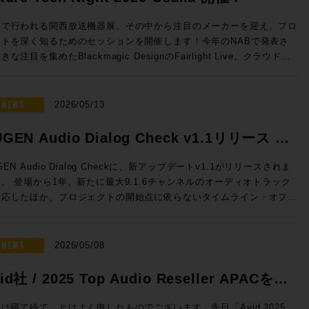
sion 2026 開催日時： 2026年7月23日（木） 11:00 / 13:00 / 14:30
16:00 / 17:30 会場：GENELEC エクスペリエンス・センター Tokyo
阪で行われる関西放送機器展。その中から注目のメーカーを迎え、プロ
都港区赤坂2-22-21 参加費用：無料 参加申込方法：お申込フォーム
クトを深く知るためのセッションを開催します！今年のNABで発表さ
事前登録をお願いいたします。 定員：各回5名 ◎セッションのご案
きな注目を集めたBlackmagic DesignのFairlight Live。クラウドミ
シング対応、新しいコントロールサーフェスなど新機能を積極的に発表
センター Tokyoのステレオ・ルーム、イマーシブ・ルームの2フロア
Solid State LogicのSystem-T。昨年より大きな注目を集める高度な
使った試聴会となります。ステレオ・ルームでは8380Aをご試聴いただ
Mを搭載したファイルサーバーELEMENTS。Blackmagic Design
NEWS
2026/05/13
イマーシブ・ルームでは8381A、8341AでのDolby Atmosシステムを
vinciのスペシャリストを迎え実践的な実機でのハンズオン。展示会会
いただくセッションとなっております。 開催時間：2026年7月23
ではゆっくり聞けない最新の情報も、しっかりと聞くことができるまた
GEN Audio Dialog Check v1.1リリース &
）11:00 / 13:00 / 14:30 / 16:00 / 17:30 ※各回お申込順に5名様限
ないチャンス。夜の時間にゆっくりとプロダクトについて語り合いまし
念特価!
Fairlight Live Audio Panel
GEN Audio Dialog Checkに、新アップデートv1.1がリリースされま
mos） 【試聴可能ソース】CD、DVD、Blu-ray Disc の持参、Apple
！ ■Future Tech Night 2026 Osaka! 開催日時：
。 登場から1年、新たに最大9.1.6チャンネルのオーディオトラック
および Apple TV 4K ●ステレオ・ルーム 【当日設置のモニター】
y1：2026年7月7日（火） 開場18:00 、セッション18:30~20:15
対応したほか、プロジェクトの開始点に依らないタイムライン・オフセ
80A 【試聴ソース】WAV ファイル、CD、レコードの持参、Apple
y2：2026年7月8日（水） 開場18:00 、セッション18:30~19:15 懇親
も追加となります。 このアップデートを記念して、期間限定で
Spotify、Audirvāna ●Guide 浅田陽介（株式会社ジェネレック
9:30〜 会場：Rock oN UMEDA店内 セミナースペース 大阪府大阪
6,000割引の特別価格プロモーションも実施！ 放送、映画、ゲーム、
・ビジュアルの専門媒体の編集長や、世界中の専
区芝田 1 丁目 4-14 芝田町ビル 6F 参加費用：無料 参加申込方法：
トリーミングなどあらゆるコンテンツの要であるダイアログの明瞭度を
NEWS
2026/05/08
体が集まって組織されるEISA（Expert Image and Sound
込フォームより事前登録をお願いいたします。 定員：30名 Day2：
に判断できるこのツール、気になっていた方はお見逃しなく。 ☆プ
sociation）の日本メンバーを担当。世界中のスピーカー・ブランドの
水）は懇親会「Meat The Future」開催!! Day2の19:30からは懇親
ーション概要☆ 内容：Dialog Checkが16,000円割引（100ドル相
id社 / 2025 Top Audio Reseller APACを受
ウンドを体験し、スピーカーの構造や素材、補正にまつわるさまざまな
Meat The Future」を開催！肉肉しくも環境にやさしいZERO Waste
の50,050円（税込）で提供 期間：2026年5月12日（火）10時〜6月
をプロ / HiFi問わず日本のユーザーへ紹介してきた。その過程で
親会を開催します！「Meet」かつ「Meat」なひとときをお過ごしい
しました！
まで NUGEN Audio / Dialog Check 通常価格(税込)：￥
は寝て待て、とはよく申したものでございます。先日「Avid 2025