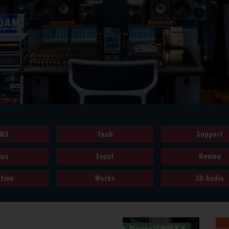
WS
Tech
Support
les
Event
Review
tion
Works
3D Audio