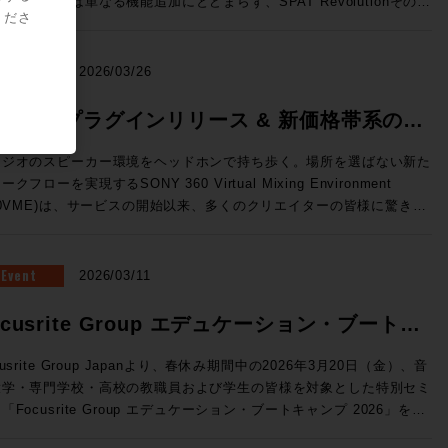
のリリースは単なる機能追加にとどまらず、SPAT Revolutionそのも
ーと極限の精度を両立した、新世代の3ウェイ・ミッドフィールドモニ
標準MPEG-Hに対応 （Pro Tools StudioおよびUltimateのみ） 国内
くださ
OnPremサーバーで展開できるVTE(仮想エンジン)、OSC(Open
の役割を再定義してしまうかのような画期的な内容。マルチメディア録
ー。独自開発の最新同軸ドライバー「MDC™」がピンポイントの正確
次世代放送向け規格として2027年からの本格導入が進行中のMPEG-
und Control)プロトコルによる外部との連携の強化、TCA Flypackお
/再生機能、ADMインポートやオブジェクト・アニメーション、外部同
音像定位と厳格な位相特性を実現。さらに、強靭な15インチ・ウーフ
。従来のステレオに加え、複数のオプショントラックを持つことが可能
示されていたFlypack Tourの紹介を行います。 >>>SSL JAPAN /
、AUXセンド、そして全面刷新されたUIと専用プラグインなど、現場
NEWS
2026/03/26
ーと新設計のトライアングル型ダクトにより、大音量時でも歪みのない
、イマーシブミックスの再生に対応するほか、ダイアログトラックの強
に直結した機能が一挙に実装された。 ●メーカーHPはこちら マル
リーンで包み込むような重低音を再生します。GLM™キャリブレーシ
や多言語放送などのインタラクティブ放送にも対応することができる。
に変換できるオーディオインターフェイス・フォーマットコンバーター
メディア録音/再生とADMインポートで、コンテンツ統合の壁を突破
60VME プラグインリリース & 新価格帯系のお
ン技術にも対応し、部屋の音響特性に合わせた完璧な補正が可能。プロ
o Toolsユーザーに身近なところで言えば、すでにSONY 360 Reallity
Tour：TCA(テンペストコントロールア
AT Revolution 26.04の最大の目玉機能が、新搭載された「マルチメデ
タジオのミキシングやマスタリングはもちろん、色付けのない「真実の
dioのコンテナファイルとして使用されている規格だ。 Pro Tools
らせ
リ)にオンライン機能が追加され、汎用PCにインストールすることでコ
録音/再生（MultiMedia Recording and Playback）」だ。これまで
タジオのスピーカー環境をヘッドホンで持ち歩く。場所を選ばない新た
ウンド」を追求するハイエンドなホームリスニング環境にも最適な最高
6.4では、Pro Tools StudioおよびUltimateに、Fraunhofer IIS 社が
ソールレスでのルーティングや信号処理が行えます。NABで展示され
AT Revolutionはリアルタイムの空間音響エンジンとして機能してきた
ークフローを実現するSONY 360 Virtual Mixing Environment
41A（Dolby Atmos） SAM™ スタジオ・モニター
したMPEG-H Rendererプラグインが無償で付属しており、Pro
た「Tour」はフェーダーパネルBoxの内部に8ch Mic/Line Inと4ch
今バージョンではSPAT Revolutionに直接録音・再生することが可能
60VME)は、サービスの開始以来、多くのクリエイターの皆様に驚きと
he Ones」シリーズの8341APと7370Aによる7.1.4chのDolby Atmos
olsから直接イマーシブ・コンテンツのモニタリングやディストリビュ
ne Out、Network Switchを内蔵したオールインワン仕様のFlypackで
なり、事前制作されたマルチトラック・コンテンツとライブ・オブジェ
えいただいています。 この度、さらに導入・活用の幅を広げる
聴環境。調整された空間と、GLM™による完璧なキャリブレーション
をすることができる。 MPEG-H Audioの詳細はこちら
のサーフェスから
ト・ミキシングを、単一のプラットフォームでシームレスに管理できる
新機能の追加」および「新価格体系」についてご案内いたします。
融合し、プロの制作基準を満たす「正解の音」と、圧倒的な没入感のイ
ofer IIS）>> Dolby ヘッドフォン・パーソナライゼーション機
セスしてフル機能のミキシングを行える新しい構成です。 ●System
うになった。空間音響エンジンとしての枠を超え、イマーシブ・コンテ
Eプラグイン 登場 これまでスタンドアロンアプリで行っていたレ
Event
2026/03/11
ーシブ・サウンドを同時に体験できる、まさに音響の未来を体現したシ
ro Tools StudioおよびUltimateのみ） この機能は、ユーザー個人
新ソフトウェアV4.3はST2110 I/Fへの対応など新しい機能強化が図
制作・再生のハブへと進化とも捉えることができそうだ。 さらに、
リング処理が、ついにDAW内で行えるようになります。 ◎DAW内で
テム。次世代のイマーシブ制作において、最適解のひとつを提示する環
部伝達関数を用いてヘッドホンでのDolby Atmosモニターの精度を
講師：澤向琢 氏 ソリッド・ステート・ロジック・ジャパ
M（Audio Definition Model）インポート機能の追加により、DAWで
AAX / VST3 / AU フォーマットに対応。 ◎スムーズな切り替え：
ocusrite Group エデュケーション・ブートキ
募集要項 ■Genelec Monitor Experience Session
させる。ユーザーがスマートフォンのカメラとSonarworks社の無料
 システム事業部 SSLジャパンでラージフォーマット・デジタ
したDolby Atmos® ADM-WAVをSPAT Revolution内に直接取り込
ーディオデバイスを変更することなく、制作中のDAW内で即座にVME
6 開催日時： 2026年7月23日（木） 11:00 / 13:00 / 14:30 / 16:00 /
イルアプリSoundID Toolsを使って作成したパーソナライズ・プロフ
ールの技術サポートを担当 ◎Day2：Session1「ELEMENTS
、任意の空間にリアルタイムで再レンダリングすることが可能に。ステ
ンプ 2026 開催
グが可能です。 ◎マルチアウト対応：複数トラックに別々の
cusrite Group Japanより、春休み期間中の2026年3月20日（金）、音
:30 会場：GENELEC エクスペリエンス・センター Tokyo 東京都港区
ルをPro Toolsに読み込ませて使用する。 自分自身の頭部伝達関数に
Blackmagic Davinciが生み出すワークフロー」 7/8（水）18:30〜
の分割やオートメーションの再構築といった手間のかかる作業は不要に
ロファイルを立ち上げるなど、プラグインならではの柔軟な運用が可能
大学・専門学校・高校の教職員および学生の皆様を対象とした特別セミ
2-22-21 参加費用：無料 参加申込方法：お申込フォームより事前登
じたバイノーラル環境を構築することができるため、より精密なイマー
kmagic Davinciを組み合
るため、イベント現場においても制作意図を損なうことなく準備時間を
利用いただけます。 ※2025年
「Focusrite Group エデュケーション・ブートキャンプ 2026」を開
願いいたします。 定員：各回5名 【ご注意事項】 ※当日は、ご来
キシングをおこなうことができるだろう。 SoundID Toolsの詳細
せることでどのようなワークフローが生まれるのか？単純にファイルシ
幅に削減できる。これらの機能はいずれも「コンテンツ制作から再生ま
月以前にご購入いただいた方は、次回のプロファイル更新時よりご利用
教育現場では「機材の老朽化」「AoIPへの対応」
者様向けの駐車場の用意はございません。公共交通機関でのご来場、も
ら（Sonarworks社WEBサイト）>> トラックピン（トラックの固
だけではないELEMENTSが持つ、MAM、Workflow automation機能
SPAT一つで完結させる」というビジョンを具現化するものだ。 オブ
【動作環境・対応DAW】 OS: macOS 11.7.10以上 /