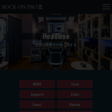
Headline
注目の情報をチェックする
NEWS
Tech
Support
Sales
Event
Review