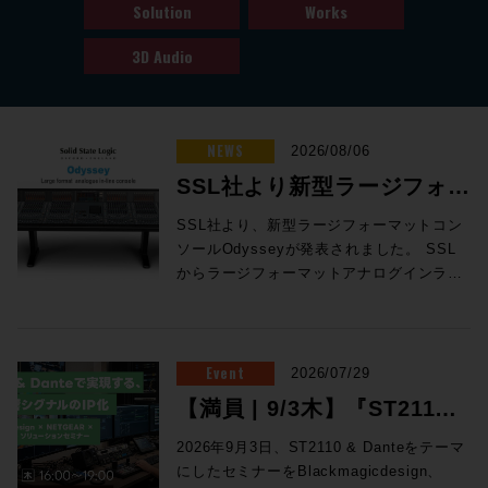
Solution
Works
3D Audio
NEWS
2026/08/06
SSL社より新型ラージフォー
マットコンソールOdyssey
SSL社より、新型ラージフォーマットコン
ソールOdysseyが発表されました。 SSL
が発表！
からラージフォーマットアナログインライ
ンコンソールが新たに登場するのは、2006
年に発表されたDualityコンソールからなん
と20年ぶり！同社ORACLEアナログコンソ
ールで確立したActiveAnalogueテクノロジ
Event
2026/07/29
ーを中核とし、24chから96chまでのシス
【満員 | 9/3木】『ST2110
テムに対応するスタジオコンソールです。
Oracleで完成したActiveAnalogueテクノ
& Danteで実現する、映像・
2026年9月3日、ST2110 & Danteをテーマ
ロジーを採用 SSLの新たなラージフォーマ
にしたセミナーをBlackmagicdesign、
音響シグナルのIP化』