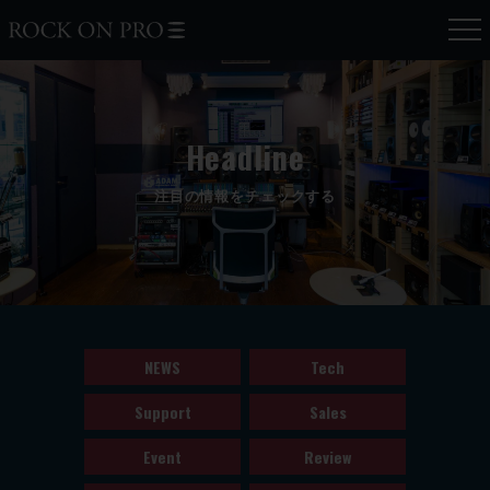
Headline
注目の情報をチェックする
NEWS
Tech
Support
Sales
Event
Review