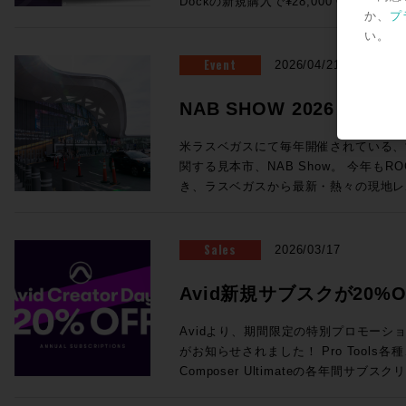
Dockの新規購入で¥28,000 OFF！ ●Promotion 2：PRO TOOLS |
が実現！ (システムにはこのほかPC、プラグインライセンス、ネットワ
浸透していっているテクノロジーもあれ
フォームよりご送信ください。
ング・システム（英語） AvidによってP
か、
プ
MTRX STUDIO IN A BOX PROMO Pr
ークハブ、Ethernetケーブルが必要です。) ・SuperRack Sound
り、この業界におけるテクノロジートレ
いるApple製コンピュータの一覧が記載されています。 
い。
お客様へ、 MTRX Thunderbolt 3モジュ
通常価格：¥105,600（税込） ・WSG-PY64 
感じさせるものとなっていました。新製
ートされるWindowsコンピュータと
センスを無償提供！ ●Promotion 3：PRO TOOLS | MTRX II DIGILINK
Event
Consoles 通常価格：¥199,100（税込） 
2026/04/21
界全体の流れ、移り変わりと行ったもの
語） AvidによってPro Toolsの動作
TRADE-IN PROMO DigiLink搭載イン
Server-C 通常価格：¥498,300（税込） ・2
ます。 講師：前田洋介 ROCK ON PRO シニア・テクノロジー・オフィ
ピュータの一覧が記載されています。 Avid YouTubeチャンネル 最新の6
はサードパーティ製)を下取りした場合、 
SoundGrid Devices 通常価格：¥1
NAB SHOW 2026レ
サー レコーディングエンジニア、PAエンジニアの現場経験を活かしプロ
本がPro Tools 2026.4で追加さ
び1枚以上のMTRXオプションカードの同時購
¥822,800（税込）→セール価格：¥605,000 (税込) ROC
ダクトスペシャリストとして様々な商品
車アイコン＞音声トラック＞日本語を選
ら随時更新中！
にオーディオ機器でハードウェアをプロ
見積り＆ご購入！>> Rock oN Line eStoreでお見積り＆ご購入！>> ＊
米ラスベガスにて毎年開催されている、
いる。映画音楽などの現場経験から、映
されます。 EUCON関連 EUCON 互換性 EUCON各バージョンとPro
てきて、なんだか盛り上がっちゃいます
Rock oN Line eStoreにてビジ
関する見本市、NAB Show。 今年もRO
改善、現場で培った音の感性、実体験に
Tools各バージョンの対応OSを調べられます。 Avid S4 / 
ンをまとめて皆様にご案内です、それぞ
が可能になりました！ お手持ちのシステムをフル活用する架け橋に！
き、ラスベガスから最新・熱々の現地レ
テム構築を行っている。 ◎Session2「Pro Tools NABアップデート概
EUCON 製品ガイド その他のAvid製品との互換性 Pro Tools ビデオ・ペ
ださい！ ●Promotion 1：AVID S1 AND DOCK PROMO ＊iPadは別売
YAMAHA DM7シリーズをSoundGr
Blackmagic Designが発表した大注目のラ
要」 14:25〜15:10 NAB 2026におけるAvid Audioの最新アップデート情
リフェラル Pro Toolsが対応するA
となります。 ●Avid S1：6/30（火）まで¥28,000 OFF！ 通常
・WSG-PY64 I/O Card for Yamah
や、SSL今回の目玉であるSystem-T
報をご紹介！Pro ToolsおよびEUCON
マッチングが一覧できます。 Pro Tools と Media Composer を同一のシ
¥229,900（税込）→プロモーション価格：
¥199,100（税込）→セール価格：¥154,000 (税込) ROC
Package」、最新のAIメーカーから
Sales
え、Pro Toolsとのシームレスな連
2026/03/17
ステムに混在させる際の注意点 ビデオ・サテライト および サテライト・
PROでお見積り＆ご購入！>> Rock oN Line eStoreでお見積り＆ご購入
見積り＆ご購入！>> Rock oN Line eStoreでお見積り＆ご購入！>> ＊
など、実機の写真と共に最速紹介していきます！ 以下のNAB
効率化・強化するサードパーティ製ソフト
リンク システム要件 サテライト・リ
>> ＊Rock oN Line eStore
Rock oN Line eStoreにてビジ
めページより、会期中は毎日更新！ぜひご覧
師：ダニエル・ラヴェル 氏 Avid Tech
Avid新規サブスクが20%O
オ・サテライトLEにおける、Avid推
り作成が可能になりました！ ●Avid Dock：6/30（火）まで¥28,000
が可能になりました！ 導入前のWaves Live デモのご依頼から、この特
NAB2026 SHow Repeort
ーションスペシャリスト ニュージーランド出身、東京在住 オーディオポ
Avid NEXISをPro Tools と使用する場合の必要要件 Me
OFF！ 通常¥183,700（税込）→プロモーション価格：¥152,900（税込）
Creator Daysプロモー
別セットを加えたシステム構築のご相談まで
ストプロダクションのキャリアを経て、現
Avidより、期間限定の特別プロモーション「A
Production Management (旧 Interp
ROCK ON PROでお見積り＆ご購入！>> Rock oN Line eStoreで
ださい！
ディオアプリケーションスペシャリスト
がお知らせされました！ Pro Tools各種、Sibelius各種、Media
る場合のシステム要件 Sibelius と Pro Tools を同一のシステムに混在さ
り＆ご購入>> ＊Rock oN Line e
のミキシングやサウンドデザインを手がけ、
Composer Ultimateの各年間サ
せる際の注意点 Pro Tools豆知識 Pro Toolsアップグレード・コードの登
成でお見積り作成が可能になりました！ 複数のフェーダーを同時にコ
NEC、ホンダ、トヨタ、日産、Nike
20%オフになるプロモセールです。新
録方法 Pro Tools Software Support（英語） Pro Tools 初期設定削除方
トロールするのは、フィジカルフェーダ