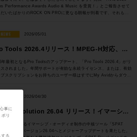
nelecのThe Onesのサウンドを体験し驚愕したことをきっかけとして
だけるよう、万全のご準備でお待ちしております！（※写真は希望的観
50 → 特別価格(税込)：50,050円 ROCK ON PROで見積もり&購
les Performance Awards Audio & Music を受賞！」とご報告させて
020年、株式会社ジェネレックジャパンに入社。現在はエクスペリエン
う妄想によるイメージです） ◎セッションのご案内 ◎Day1：
e eStoreにてビ
だいたばかりのROCK ON PROに更なる朗報が到着です、それもな
・センターを担当し、最適なスピーカーの選択から設置まで、お客様の
ssion1「ブラックマジックデザインNAB 2026アップデート Fairlight
ネス会員アカウントを作成でお見積り作成が可能になりました！
スから！ ご存知の通り、ラスベガスではNAB2026が開催さ
解決すべく様々な提案を行っている。 清水修平（ROCK ON
e & SMPTE-2110IP対応製品」 7/7（火）18:30〜19:15 NAB2026に
Audio Dialog Check v1.1 ◎v1.1 新機能 ・最大9.1.6チャンネ
おり、ROCK ON PROシニア・テクノロジー・オフィサーの前田洋
オでの現場経験から、ヴィンテージ機
したFairlight Live、及びFairlight Live Audio Panelを中心に、
のオーディオトラックに対応 ・タイムライン・オフセット機能の追加
が赴いていたわけですが、現地には当然のことながらAvid社も出展、
NEWS
の本物の音を知る男。寝ながらでもパンチイン・アウトを行うテクニッ
2026/05/01
PTE-2110 100Gイーサネットにネイティブ対応したライブプロダク
alog Checkは、独自のAI解析によってダイアログの明瞭度を客観的に
して、このタイミングで昨年度の世界各地域におけるトップリセラーの
、その絶妙なクロスフェードでどんな波形も繋ぐその姿はさながら手術
製品郡も紹介させていただきます。 >>>Blackmagic Design
定、数値化するツールです。長時間に渡って同一素材を何度も耳にする
がなされ、Media Integration / ROCK ON PROはなんとAPAC（ア
行うドクターのよう。ソフトなキャラクターとは裏腹に、サウンドに対
ro Tools 2026.4リリース！MPEG-H対応、ト
 Live / HP ブラックマジックデザインではNAB2026にて、空間
スプロエディターに、客観的な判断要因を提供し、効率的にダイアログ
・太平洋）地区での「Top Audio Reseller」としてトロフィーをいた
の感性とPro Toolsのオペレートテクニックはメジャークラス。
ディオミキシングおよびSMPTE-2110の放送ワークフローに対応し
ティを保つことができます。 NUGEN AudioがFraunhofer IDMT
ックピン機能などを実装
くことができました！日本国内だけではなく、韓国、中国、東南アジ
les Engineerとして『良い音』を目指す全ての方、現場の皆様の役に
26年最初となるPro Toolsのアップデート、「Pro Tools 2026.4」がリ
フトウェアベースのライブ・オーディオミキサーFairlight Liveを発
術を応用し、Netflixと協力して開発した独自のニューラルネットワ
、オーストラリア、ニュージーランド、など広範な国々の中での「Top
日々研鑽を積み重ねている。 ◎試聴モデル紹介 8381A SAM™
ースされました。年間サポートが有効な永続ライセンス、または、有効
しました。カスタマイズ可能で、内蔵エフェクトや、キュープレーヤ
クにより、入力された信号の音声成分をリアルタイムで即座に解
dio Reseller」です、これもお客様、お取引先各位のご支援あってのこ
プティブ・ポイント・ソース・メイン・モニター GENELECの技術
ブスクリプションをお持ちのユーザー様はすでにMy Avidからダウン
、トークバックバス、スナップショットなど、プロ仕様の機能を搭載し
。”明瞭度”をレベル別に色分けして可視化します。完成したミックス全
ざいます、誠にありがとうございました！ >>>NAB2026 ショーレ
を集めた、フラグシップ・メインモニターです。独自の「Adaptive
。 Pro Tools 2026.4では、イマーシブ音響やインタラ
ます。Fairlight Live Audio Panelは、ワークフローを簡素化し、ソ
を読み込ませてのチェックも可能。その音声が初めて聴く人にとっても
らから！ ROCK ON PROでは引き続き皆さまのクリエイテ
int Source」設計により、壁面埋め込みを必要としない革新的なフリ
ティブ放送に対応した次世代メディア符号化標準であるMPEG-Hへの
トウェアを自然な形で拡張します。直感的なタスクベースのデザイン
き取りやすいか、コンテンツのクオリティを客観的に示す本製品は、ポ
ブワークが充実するよう業務に邁進してまいります、今後も変わらぬご
スタンディング構造を実現。3機の15インチ・ウーファー、4基のクア
、ヘッドホンによるDolby Atmosモニタリングのカスタマイズな
NEWS
、コントロールをすぐに実行できます。10フェーダーごとのグループ
2026/04/30
キャストから映画まで幅広い活用が期待できます。 ダイアログの明
顧をいただけますよう宜しくお願い申し上げます！
ド・ミッドレンジ、そして同軸ドライバーを組み合わせた5ウェイ・9
、イマーシブ制作をさらに拡張する新機能だけでなく、自動文字起こし
大型のタッチスクリーンが付いており、パネル上の作業をすべてグラフ
度という新たな指標は、ユーザーへ快適にコンテンツを届けるために重
ピーカー構成が、圧倒的なダイナミクスと極限の解像度をもたらしま
であるSpeech To Textの強化・改善、編集ウィンドウで指定のトラ
関心事に
できます。 講師：石井 陽之 氏 Blackmagic Design /
PAT Revolution 26.04 リリース！イマーシ
軸となります。エンジニアの迅速な判断を実現するDialog Checkを
片ch約6,000Wの専用アンプ駆動により、静寂から爆発的な大音量ま
クを固定できるトラックピン機能などを実装し、日常的なワークフロー
・ポリ
rtment ◎Day1：Session2「NAB2026で提示したSSLコン
活用ください。
・オーディオ制作の新たなスタンダード！
歪みなく追従。GLM™による緻密な音響補正と相まって、空間のすべ
ップが図られています。 各機能の詳細は、新機能情報: Pro
方向性」 7/7（火）19:30〜20:15 NAB2026で発表されたLive
UX::が開発するイマーシブ・オーディオ制作の中核ツール「SPAT
を描き出す「未知のリスニング体験」をプロスタジオや最高峰のオーデ
ls 2026.4 リリース - 新機能紹介ブログ をご覧ください。 Pro Tools
nsole V6.2ソフトウェアの紹介、新製品UMD192とST2110 Bridge、
volution」がバージョン26.04へとメジャーアップデートを果たした。
供します。 8380A SAM™ メイン・モニター 圧倒的なパ
ンスの購入・更新はこちら（Rock oN Line）>> 次世代メディア符
スする
てSystem T V4.3ソフトウェアで実現するST2110 I/F、AWSおよび