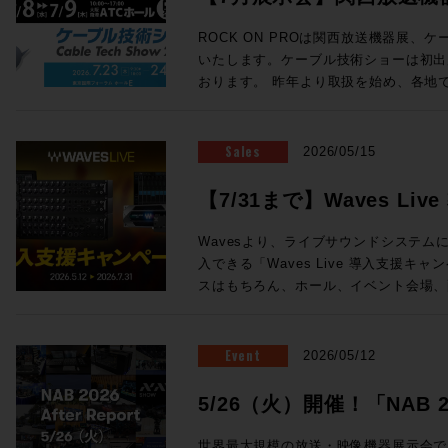
ェイス の３つから構成される。 チェンネルラックは1台で24ch分の信号
ン氏の新スタジオをレポートなど、充実
を処理する。プリアンプ、ダイナミクス
ョーに出展します
Proceed Magazine 2026 特集：music AI 音楽な、AIの、マッ
ROCK ON PROは関西放送機器展、
ロセッシングがこの1台に凝縮されており
近、衝撃的な体験しましたか？最近しま
いたします。ケーブル技術ショーは初出
接続が可能となっている。 センターセ
実のところ生成AIについてはナナメな
おります。 昨年より取扱を始め、各地で唯一無二の注目を集めている
ーフェイスでも1台が必要になり、モニ
なら、別にAIにやってもらわなくても
ELEMENTSメディアサーバーを実機
どのアナログプロセッシングが搭載されている。 Odysse
てゆーか全然その方がイイし、とか言っ
ドの魅力まで持ち合わせ、現場のワーク
サーフェイスは、センターセクションとC
思春期でしたがそれも卒業です。いまや
未来のストレージをご体感ください！また
Sales
2026/05/15
る。 Channelセクションは１ベイ＝8フェーダーの仕様で、最小24フェー
らず、アセットの管理に至るまで2次元
ケーションを連携させたROCK ON P
ダー+センター8フェーダー（３ベイ+
は、もはやAIを「従えて」行うべき事
ションも展示いたします。 大阪・東京をはじめ、全国の皆さまとお会い
【7/31まで】Waves L
ことができ、最大96フェーダー+セン
Proceed Magazineでは、海外の
できる貴重な機会です。製品に関するご
まさに待望と言える、SSL新型アナロ
方向に向かっているのか「いまの音楽な
開催！
例のご紹介や個別のご提案など、会場ス
Wavesより、ライブサウンドシステムにW
「Odyssey」。価格・納期につきま
取り入れたもの、未来にやってくるもの
お気軽にROCK ON PROブースへお立ち寄りくださ
入できる「Waves Live 導入支援キャンペー
相談となります。下記お問い合わせフォ
らを見据える航海図です。さぁ、まいりまし
送機器展 ＞＞ 事前来場登録制：公式サイト（h
スはもちろん、ホール、イベント会場、
ご相談ください！
Proceed Magazine 2026 全132
osaka.co.jp/kbe/） 期間：2026年7月8日(水)・9日(木) 場所：大阪南港
設備音響など、さまざまなライブサウンドの
発行：株式会社メディア・インテグレーション ◎SAMPLE
ATCホール（大阪市住之江区南港北2-1-10） ☆ROCK ON 
システム。12ライン出力と内臓DSPサ
ックで拡大表示) ◎Contents ★People of Sound / Natsu Summer ★特
ELEMENTS ブース番号：58 同時開催! Future Tech Night 2026 Osaka
ンワンで搭載した64チャンネルミキサーeMot
Event
2026/05/12
集：音楽のAIなマップ 〜AIは音の現
関西放送機器展の前日と1日目の夜、Rock
わせたステージボックスのセットなど、
しているか / 音とAI、5つの技術カテゴリ
展する注目のメーカーを迎え、プロダク
Wavesの定番プラグインが導入できるスペシ
5/26（火）開催！「NAB 202
に見る「いまどこにいるか」 ★Sound Trip Bob Clearmountain @Los
セッションを開催します！ NABでも注目を集めたBlackmagic Designの
の特別セットは以下3種類！ ・eMotion 
Angels Abbey Road Studios / British 
Fairlight Live、Solid State Log
Report」！
ジボックスセット ・Yamaha DM7ユーザ
世界最大規模の放送・映像機器展示会である「