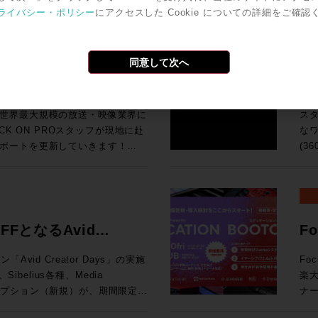
今回
ば、下火になっているものもあ
ワ
ro Toolsの動作検証が実施されて
号化
ライバシー・ポリシー
にアクセスした Cookie についての詳細をご確認
汎用
o Tools | MTRX Studio購入する
の
Grid
ンドの移り変わりの早さを改めて
タ
Pro Toolsでサポ
でも
So
ールとPro Tools Studio永続ライ
音
I/O Card for Yamaha DM7
品・新情報のご紹介とともに、業
な
オペレーティング・システム（英
H
よび展
期
・SoundGrid Extreme
をダイジェストにてお伝えいたし
ァ
検証が実施されているWindowsコン
で
同意して次へ
HP ●UMD192：今春販売を開始したUMD192はUSB、MADI、Danteを相
ターフェース(Avid/Digidesignまた
の要求
U Rack Ears for Half-Rack
ク
調
互
MTRX IIベース・ユニットおよ
チ
9,800（税込） 通常合計
ポート！現地ラスベガスか
3
ョ
れた機能に関する動画です。動画右下の歯
Pr
です。 ●TCA Flypack, Flypack 
入で￥200,000割引！ 久々
SP
K ON PROでお
のデモンストレーションを行って
ス
択すると音声が日本語に自動翻訳
Au
知
プ
モーションする企画が3連発で出
ィア
世界最大規模の放送・映像業界に
ス
像と音声を繋ぐワークフロー運用
サ
202
ン
！ということで、3プロモーショ
SP
ネス会員アカウントを作成でお見積り作成
CK ON PROスタッフが現地に赴
なワ
基づく商品説明、技術解説、シス
峰の一台です。 83
S6 サポート
開発
てい
れのキャンペーン詳細をご確認く
が、
ポートを更新していきます！
(3
「T
To
Li
と
idネットワークに追加する拡張カード
イブミキサーFairlight Live
共にお迎
試
vidビデオ機器とドライバのバージョン
ーション
す。 ●μVTEはひとつのプロセッシングユニットに複数
ク
a DM7 Consoles 通常価格：
の技術を活用した新システム「TCA
「
の最新リリース（2026.4）に加
が
（Fraunh
アク
¥199,100（税込） ROCK ON
よ
K ON PROでお
リモートプロダクションツールなど
360VM
携により、制作ワークフローをさらに
マ
能 （P
Tの
ンツ
20206まと
ンダ
ウェアもご紹介します。 講
ス
ンク、ビデオ・サテライト及びビデ
の頭
られています。 
にてビジネス会員アカウントを作成でお見積
AD
ネス会員アカウントを作成でお見積り作成
ください。 >> Rock oN
完結：
nology シニアオーディオアプリケ
FFとなるAvid
F
境となっています。 
奨の構成について確認できます。
向上
ン株式会社
制作
オ
202
diaCentral |
モバ
ルコンソ
み
ション開催！
ャ
ROCK ON PROにお任せく
モニタリン
在はAvidのAPACのシニアオー
vid Creator Days」の実施
Fo
17
lay) を Pro Tools 2018以降と使用す
ァイ
x 
お見積
ム
プ
として、テレビやオンライン向け
楽
赤坂
応
19:15 高機能なMAMを持つELEMENTSとBlac
Storeにてビジネス会員アカウントを作
な
です。 ※本プラグインは追加料金なしでご
Apple、Amazon、三菱、
ブスクリプション（新規）が、期間限定で
ナー
録をお
シブミ
わ
ン
大
5
等のクライアントと、業界とのつな
年度を迎える今、このプロモーショ
催されます。 現在、
場
はこち
ェア
ーなしでは絶対になし得ないこ
でを
可能となります。 