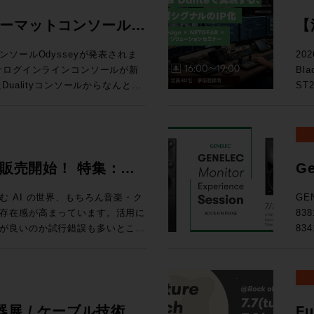
ォーマットコンソール
【
る
ソールOdysseyが発表されま
20
Bl
D
ualityコンソールからなんと20
ST
ー
確立したActiveAnalogueテ
テム
chまでのシステムに対応するスタジ
の次
ス
い！ トピックス ★ST2110・Danteを活用したIPシス
ルで確立された独自技術
映像
026 販売開始！ 特集：
Ge
ている。これにより、信号経路に一切の
によ
開
路でありながら、各種設定を一瞬
え方 
 AI の世界、もちろん音楽・ク
GE
協のないサウンドクオリティと現
9月
存在感が高まっています。活用に
83
を可能にしている。 ・全CHへの
東京
が良いのか試行錯誤も多いとこ
83
ルのダブルフェーダーを搭載 ・高
◎定員
せんか、あふれる情報を取りまと
Expe
ールの統合 ・SL9000コンソー
りました。 タイムテーブ
d Magazineです。整理してい
名
logue サーキットに基づいた回路構
るこ
、世相の移り変わりを考える良き
た。
い
d Tripはロンドンのミュージッ
GE
ョンラック ・コントロールサーフ
.A.からはボブ・クリアマウンテ
品、そし
展 / ケーブル技術シ
Fu