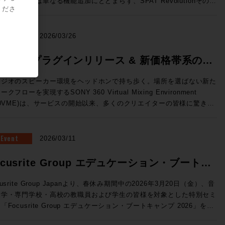
のリリースは単なる機能追加にとどまらず、SPAT Revolutionそのも
ーと極限の精度を両立した、新世代の3ウェイ・ミッドフィールドモニ
標準MPEG-Hに対応 （Pro Tools StudioおよびUltimateのみ） 国内
くださ
OnPremサーバーで展開できるVTE(仮想エンジン)、OSC(Open
の役割を再定義してしまうかのような画期的な内容。マルチメディア録
ー。独自開発の最新同軸ドライバー「MDC™」がピンポイントの正確
次世代放送向け規格として2027年からの本格導入が進行中のMPEG-
und Control)プロトコルによる外部との連携の強化、TCA Flypackお
/再生機能、ADMインポートやオブジェクト・アニメーション、外部同
音像定位と厳格な位相特性を実現。さらに、強靭な15インチ・ウーフ
。従来のステレオに加え、複数のオプショントラックを持つことが可能
示されていたFlypack Tourの紹介を行います。 >>>SSL JAPAN /
、AUXセンド、そして全面刷新されたUIと専用プラグインなど、現場
NEWS
2026/03/26
ーと新設計のトライアングル型ダクトにより、大音量時でも歪みのない
、イマーシブミックスの再生に対応するほか、ダイアログトラックの強
に直結した機能が一挙に実装された。 ●メーカーHPはこちら マル
リーンで包み込むような重低音を再生します。GLM™キャリブレーシ
や多言語放送などのインタラクティブ放送にも対応することができる。
に変換できるオーディオインターフェイス・フォーマットコンバーター
メディア録音/再生とADMインポートで、コンテンツ統合の壁を突破
60VME プラグインリリース & 新価格帯系のお
ン技術にも対応し、部屋の音響特性に合わせた完璧な補正が可能。プロ
o Toolsユーザーに身近なところで言えば、すでにSONY 360 Reallity
Tour：TCA(テンペストコントロールア
AT Revolution 26.04の最大の目玉機能が、新搭載された「マルチメデ
タジオのミキシングやマスタリングはもちろん、色付けのない「真実の
dioのコンテナファイルとして使用されている規格だ。 Pro Tools
らせ
リ)にオンライン機能が追加され、汎用PCにインストールすることでコ
録音/再生（MultiMedia Recording and Playback）」だ。これまで
タジオのスピーカー環境をヘッドホンで持ち歩く。場所を選ばない新た
ウンド」を追求するハイエンドなホームリスニング環境にも最適な最高
6.4では、Pro Tools StudioおよびUltimateに、Fraunhofer IIS 社が
ソールレスでのルーティングや信号処理が行えます。NABで展示され
AT Revolutionはリアルタイムの空間音響エンジンとして機能してきた
ークフローを実現するSONY 360 Virtual Mixing Environment
41A（Dolby Atmos） SAM™ スタジオ・モニター
したMPEG-H Rendererプラグインが無償で付属しており、Pro
た「Tour」はフェーダーパネルBoxの内部に8ch Mic/Line Inと4ch
今バージョンではSPAT Revolutionに直接録音・再生することが可能
60VME)は、サービスの開始以来、多くのクリエイターの皆様に驚きと
he Ones」シリーズの8341APと7370Aによる7.1.4chのDolby Atmos
olsから直接イマーシブ・コンテンツのモニタリングやディストリビュ
ne Out、Network Switchを内蔵したオールインワン仕様のFlypackで
なり、事前制作されたマルチトラック・コンテンツとライブ・オブジェ
えいただいています。 この度、さらに導入・活用の幅を広げる
聴環境。調整された空間と、GLM™による完璧なキャリブレーション
をすることができる。 MPEG-H Audioの詳細はこちら
のサーフェスから
ト・ミキシングを、単一のプラットフォームでシームレスに管理できる
新機能の追加」および「新価格体系」についてご案内いたします。
融合し、プロの制作基準を満たす「正解の音」と、圧倒的な没入感のイ
ofer IIS）>> Dolby ヘッドフォン・パーソナライゼーション機
セスしてフル機能のミキシングを行える新しい構成です。 ●System
うになった。空間音響エンジンとしての枠を超え、イマーシブ・コンテ
Eプラグイン 登場 これまでスタンドアロンアプリで行っていたレ
Event
2026/03/11
ーシブ・サウンドを同時に体験できる、まさに音響の未来を体現したシ
ro Tools StudioおよびUltimateのみ） この機能は、ユーザー個人
新ソフトウェアV4.3はST2110 I/Fへの対応など新しい機能強化が図
制作・再生のハブへと進化とも捉えることができそうだ。 さらに、
リング処理が、ついにDAW内で行えるようになります。 ◎DAW内で
テム。次世代のイマーシブ制作において、最適解のひとつを提示する環
部伝達関数を用いてヘッドホンでのDolby Atmosモニターの精度を
講師：澤向琢 氏 ソリッド・ステート・ロジック・ジャパ
M（Audio Definition Model）インポート機能の追加により、DAWで
AAX / VST3 / AU フォーマットに対応。 ◎スムーズな切り替え：
ocusrite Group エデュケーション・ブートキ
募集要項 ■Genelec Monitor Experience Session
させる。ユーザーがスマートフォンのカメラとSonarworks社の無料
 システム事業部 SSLジャパンでラージフォーマット・デジタ
したDolby Atmos® ADM-WAVをSPAT Revolution内に直接取り込
ーディオデバイスを変更することなく、制作中のDAW内で即座にVME
6 開催日時： 2026年7月23日（木） 11:00 / 13:00 / 14:30 / 16:00 /
イルアプリSoundID Toolsを使って作成したパーソナライズ・プロフ
ールの技術サポートを担当 ◎Day2：Session1「ELEMENTS
、任意の空間にリアルタイムで再レンダリングすることが可能に。ステ
ンプ 2026 開催
グが可能です。 ◎マルチアウト対応：複数トラックに別々の
cusrite Group Japanより、春休み期間中の2026年3月20日（金）、音
:30 会場：GENELEC エクスペリエンス・センター Tokyo 東京都港区
ルをPro Toolsに読み込ませて使用する。 自分自身の頭部伝達関数に
Blackmagic Davinciが生み出すワークフロー」 7/8（水）18:30〜
の分割やオートメーションの再構築といった手間のかかる作業は不要に
ロファイルを立ち上げるなど、プラグインならではの柔軟な運用が可能
大学・専門学校・高校の教職員および学生の皆様を対象とした特別セミ
2-22-21 参加費用：無料 参加申込方法：お申込フォームより事前登
じたバイノーラル環境を構築することができるため、より精密なイマー
kmagic Davinciを組み合
るため、イベント現場においても制作意図を損なうことなく準備時間を
利用いただけます。 ※2025年
「Focusrite Group エデュケーション・ブートキャンプ 2026」を開
願いいたします。 定員：各回5名 【ご注意事項】 ※当日は、ご来
キシングをおこなうことができるだろう。 SoundID Toolsの詳細
せることでどのようなワークフローが生まれるのか？単純にファイルシ
幅に削減できる。これらの機能はいずれも「コンテンツ制作から再生ま
月以前にご購入いただいた方は、次回のプロファイル更新時よりご利用
教育現場では「機材の老朽化」「AoIPへの対応」
者様向けの駐車場の用意はございません。公共交通機関でのご来場、も
ら（Sonarworks社WEBサイト）>> トラックピン（トラックの固
だけではないELEMENTSが持つ、MAM、Workflow automation機能
SPAT一つで完結させる」というビジョンを具現化するものだ。 オブ
【動作環境・対応DAW】 OS: macOS 11.7.10以上 /