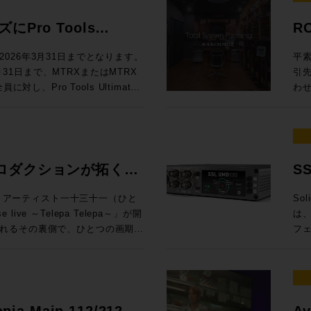
効な
◉定員：各回15名 お
料
ドに定評があるDADが提供する
To
ても、大変興味深い内容となって
製品にしない ELE
Au
.1.4、7.1.4、9.1.4バスに
ム：
ンロ
Mixing En
員：30名 Day2：7/8（水）は懇親
は一線を画するサウンドクオリティ
M
え
スクリプ
Pro Tools
R
Rack SoundGridシステムと
Au
Li
で
19
512という巨大なマトリクスルーティ
グ
ームをご利用ください。 トー
EL
= 
します。 講師：山口哲
ニタ
問い
ル
するプロモーションが開
しい
るDADmanに標準対応してお
うだ。 UIも全面刷新され、3D・アニ
楽感動を伝える感性・技術への深
フ
での
026年3月31日までとなります。
平素
ンテグレーション MI事業部
第4世
自
と
るスペックを有するほか、16x16アナ
プ
オ協会（JAPRS） 日時：2026
ラ
プロファ
3月31日まで、MTRXまたはMTRX
引
SLコンソールの方向性」 16:15〜
代
楽体験を提供し
（※
ら様々な機能にアクセスできるな
能
開演 会場：東京ウィメンズプラザホー
イ
Ca
し、Pro Tools Ultimate
わ
校
Audioクリ
※
い設計となっています。 本プ
語対応も実現した
区神宮前5−53−67 東京ウ
ない関
定。
モーションを実施中！ 対象
だき
してSystem T V4.3ソフトウェア
い
Vi
ご
erbolt 3インターフェイス機能を追
イン
 （※学生・未成年は無料） 申込方
帯
年 
ィベートした方は、Avidアカウ
をいた
汎用OnPremサーバーで展開できる
た
順
RX StudioをPro Toolsの
Re
さい。
が
¥60,0
wnloaded”（まだダウンロードされてい
(月
d Control)プロトコルによる外部
再
き
by Atmos外部レンダラーのI/Oと
パ
純
金) ¥1
ltimate永続ライセンスがデポジッ
場合
されていたFlypack Tourの紹
制
変
ニメ制作でDubber Pro
DAWを
う
ご
ングで有効化することが可能で
りい
ロダクションが拓く、
S
運
は
インI/Oのアップグレードとして
Z
って
360V
ィが全く
様
としても活用できるプロモーショ
音
融
可能性。
イ
htt
万円相当）が付属するこの機会を是非ご活
KYOにて、アーティスト一十三十一（ひと
Sol
介 GeG 現在までにプロデュースした楽曲の総ストーリミング数は10億回
は
が一段と高まっ
れ
pro
Live & SMPTE-2110IP対応製
live ～Telepa Telepa～」が開
は、
超
デ
セプ
htt
を無償提供 実施期間：2025/8/1～
れるその裏側で、ひとつの画期的
フ
ー
らの乗り換えで、 MTRX II &
録
年
htt
降、プロモ期間中に対象インターフェイ
E-2110 100Gイーサネットにネイテ
HKテクノロジーズが中心となり
向上さ
Ge
（税別）を割引いてご提供します。
期、
大した。 日進月歩で進化する
ティベートが完了された方 配布方
郡も紹介させていただきます。
クションによるイマーシブオーデ
旬、
ブ
税込¥1,089,000（税別：
ー
化
ト ※本プロモーションは世界各国
会場、中継車、ミキシングスタジ
ス
動範囲は
¥357,720（税別：¥325,200）
のマイ
指す
か月お待ちいただく場合がござい
当日は日本法人スタッフも登壇いたしま
れまで実現が困難だった場所でのイ
多チ
悠
315,200） →プロモーション価格：
え
ク
せる可能性を探るというものだ。
接続
つ
opia Main 112/212 /
Av
ラッ