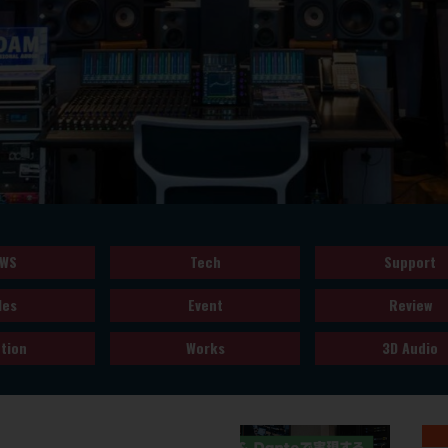
WS
Tech
Support
les
Event
Review
tion
Works
3D Audio