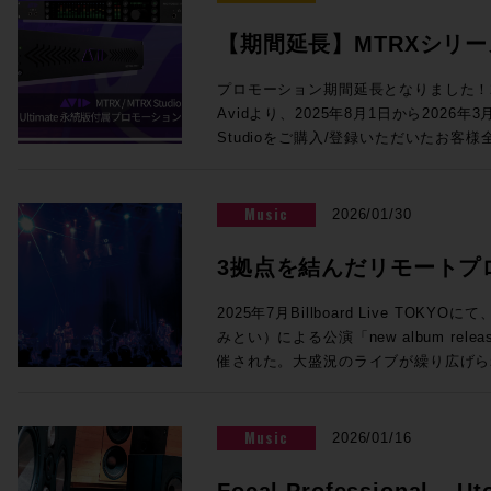
めて色付けの少ない透明感のあるサウン
コーディングに関わる多くの皆様にとっ
対応、モノラルのあらゆるVST3プラグインを5
音声処理回路により、HD I/O時代と
います。 この貴重な機会をお見逃しなく！ ご参加を希望の方は下記イベ
【期間延長】MTRXシリーズに
インサート可能になりました。従来のSuper
を提供します。64ch Dante、512x
ント概要内のリンクより、お申し込みフォ
のアプリケーションや機能の違いについても解説
Ultimate永続版が付属
ング＆モニターコントロール機能を提供す
クイベント「内沼映二からの伝言」〜音
プロモーション期間延長となりました！2
氏、佐藤翔太 氏 株式会社メディア・イ
り、Dolby Atmos制作にも対応でき
堀〜 主催：一般社団法人 日本音楽スタジ
Avidより、2025年8月1日から2026年
催！【3/31まで】
◎Session4「NAB2026で提示したS
ログI/O標準搭載、フロントパネルか
年5月2日（土）14:00開場／14:30
Studioをご購入/登録いただいたお客様全員に対
17:00 NAB2026で発表されたLive Console V6.2ソフトウェアの紹介、
ど、個人で活動するユーザーにも使いやす
ル 〒150-0001 東京都渋谷
永続ライセンスを提供するバンドル・プロ
新製品UMD192とST2110 Bridge、そ
ロモでは、このMTRX StudioにThund
ィメンズプラザB1 入場料：2,000円
MTRXインターフェイスをご購入/アクテ
で実現するST2110 I/F、AWSおよび
加するTB3モジュールがなんと無償で付属！MT
法：お申込みフォームよりお申込みくだ
ント内、「“Products Not Yet Do
VTE(仮想エンジン)、OSC(Open Soun
Music
2026/01/30
Native I/Oとして使用するもよし、Dol
ない製品）」セクションにPro Tools U
との連携の強化、TCA Flypackおよび展示
して使用するもよし、小規模な映画制作やア
トされます。ライセンスは任意のタイミ
介を行います。 講師：澤向琢 氏 ソリッド・ステート・ロジック・ジャパ
3拠点を結んだリモートプ
ToolsのI/Oとして活用するもよし。メ
す。 1台でシステムの中核となるMTRXインターフェースに、世界標準の
ン株式会社 システム事業部 SSLジャパンでラージフォーマット・デジタ
も、それ以外の箇所のクオリティアップ
イマーシブライブ配信の
ProTools Ultimate（税込¥23
ルコンソールの技術サポートを担当 ◎Session5「ブラックマジックデ
2025年7月Billboard Live TO
ンです！ ●Promotion 3：PRO TOOLS | MTRX II DIGILINK TRADE-IN
用ください！！ 概要：対象インターフェイスのご購入/アクティベートで
ザインNAB 2026アップデート Fairlight 
みとい）による公演「new album release 
PROMO ●プロモーション内容 DigiLink搭載インターフェース（Avid /
Pro Tools Ultimate永続ライセンス
品」 17:10〜17:55 NAB2026にて発表したFairlight Live、及びFairlight
催された。大盛況のライブが繰り広げら
Digidesignまたはサードパーティ製）か
2026/3/31 対象者：2025/7/1以
Live Audio Panelを中心に、SMPT
な実証実験が行われていた。株式会社N
OPカードの購入費用から¥200,000
スを購入し、Avidアカウントへのアク
ィブ対応したライブプロダクション製品
行われたその試みとは、リモートプロダ
ご購入例） ・MTRX II ベースユニット：
法：対象Avidアカウントへのデポジッ
講師：ピーター・チェンバレン 氏 ブラックマジックデザイン株式会社
ィオのライブ配信実証実験である。公演
Music
2026/01/16
¥990,000） ・MTRX II DAカード：税込
で実施のため、対象製品は納品までに数
DaVinci Resolve開発責任者 ＊
オの3拠点をIPで接続することで、こ
通常合計税込¥1,446,720（税別：¥1,
ます。 対象製品 Pro Tools | MTRX II Base 内蔵SPQ、Dante 256 Ch内
す。 【出展社展示】 >>>Avid Technology / HP Pro Tools 2026.4で
マーシブオーディオライブ配信を実現さ
Focal Professional – Ut
税込¥1,226,720（税別：¥1,115,200） ●申込方法 ・下記お問合せフォー