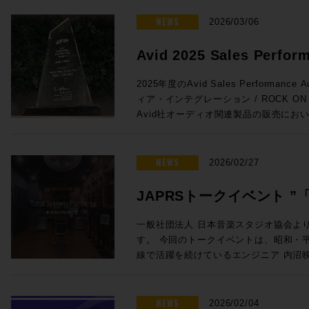
がりを維持しています。こうした経験を活
ンをぜひご活用ください。 プロモーション概要 ◎期間：2026/3/16 ～
法 未知の不具合が発生した場合に、コ
と。特にオートメーションの書き込みの
が変化するあらゆるユーザーニーズに対
2026/4/13 ◎内容：下記年間サブス
NEWS
お試しいただきたい方法です。 コンピューター最適化ガイド – Mac及び
2026/03/06
とで効率が上がる作業との相性は抜群です
成果をコミュニティにフィードバックし
対象製品 Pro Tools Ultimate 年間サブスクリプション新規 通常価格：
Windows Pro Toolsをインスト
Euconの精度はHUIの8倍。サードパ
てテクノロジーは、彼の25年以上にわ
¥92,290（税込） プロモ価格：73,832（税込） Rock oN Lin
イドです。 Pro Tools のバージョンとリリース日 Pro Tools の macOS
Avid 2025 Sales Perfor
よりスムーズでストレスのないフェーダ
るパッションとなっています。 ◎Session3「進化を続けるミキシン
購入>> Pro Tools Studio年間サブスクリプション新規 通常価格：
26 Tahoe、macOS 14 Sonoma と 
Avid S1単体でももちろん便利に使用でき
& Music を受賞しました!
グ・コンソール eMotion LV1 Classic, C
¥46,090（税込） プロモ価格：36,872（税込） Rock oN Lin
Pro Tools | Carbon システム
2025年度のAvid Sales Performance 
せることで、小型フェーダーをまるで大
Livebox、NAB 2026最新情報」 15:20〜16:05 ●Waves eM
購入>> Pro Tools Artist 年間サブスクリプション新規 通常価格：
るコンピュータ、対応OSからユーザーガイ
ィア・インテグレーション / ROCK O
とが可能に。その場合はメーターをはじ
Classic 発売後約1年以内に世界で数
¥15,290（税込） プロモ価格：12,232（税込） Rock oN Lin
| Carbonに関する情報がまとまっています。 ROCK ON PROで
Avid社オーディオ関連製品の販売にお
iPad/タブレットとの使用がさらにお
の一体型ミキシング・コンソールの最新
購入>> Media Composer Ultimate 1-Year Subscription NEW 通常価
Tools HDXシステムをはじめとした
し、広くAvid製品の普及に努めたこと
プロモ対象となることが少ないこの2機
に発表されたV16メジャーアップデー
格：¥83,270（税込） プロモ価格：66,616（税込） R
す。スタジオの新設や機器の更新をご検
ます。 賞名にもあるAudio & Musicの分野においてAvid製品は確固たる
れたArtis Mixを使い続けているプ
ートと追加ライセンスだけで、最大入力C
eStoreで購入>> Sibelius Ultimate サブスクリプション (1年) 通常価
ください。
スタンダードとなっており、制作におけ
NEWS
えのまたとないチャンスをお見逃しなく！ ●Promotion 2：PRO TO
2026/02/27
が44バスから52バスに増えるなど、発
格：¥30,690（税込） プロモ価格：24,552（税込） R
実です。このコア分野で今回の褒賞をい
| MTRX STUDIO IN A BOX PROMO ●Pro Tools | MTRX Studio購入で
います。 ●Waves Cloud MX Audio Mixer eMotion LV1 Classicとほぼ
eStoreで購入>> Sibelius Artist サブスクリプション (1年) 通常価格：
支持のおかげでございます！厚く厚く御
TB3モジュール + Pro Tools Studio無償提供！ ・Avid Pro T
JAPRSトークイベント 
同等の機能をAWSのインスタンス上で実現
¥15,290（税込） プロモ価格：12,232（税込） Rock oN Lin
リエイティブワークが一層充実したもの
Studio 価格：¥771,100（税込） ・TB3
上から受け取り、クラウド上でミックスが可能
購入>> 新たな春の到来とともに、新たな創作環境を手にいれる良い機会
言」〜音楽感動を伝える感
トに至るまで更なる邁進を続けてまいり
・Pro Tools Studio永続ライセンス：
一般社団法人 日本音楽スタジオ協会よ
サーの運用方法を解説します。高速な回
としてぜひご活用ください！ソフトウェ
グレーション並びにROCK ON PRO
¥998,470（税込）→プロモーション価格：¥771
す。 今回のトークイベントは、昭和・平成・令和の各時代において第一
開催のお知らせ
ングとオペレーションが可能なCloud
ROCK ON PROまでお気軽にどうぞ！
し上げます！
PROでお見積り＆ご購入！>> Rock oN Line eStoreでお見積り＆ご購
線で活躍を続けているエンジニア 内沼
放送でも複数使用されました。 ●Waves SuperRack LiveBox (MADI /
https://pro.miroc.co.jp/headline/pro-t
入！>> ＊Rock oN Line eSto
オ長 高田英男氏の進行のもと、内沼氏
Dante) SuperRack LiveBoxは
見積り作成が可能になりました！ フラッグシップMTRX IIの弟分とし
までのご経験を深堀りする貴重な機会です。 若手レコーディン
VST3プラグインもライブ／ブロード
て、かつてのHD Omniのようなポジション
ニアの方や将来エンジニアを目指してい
NEWS
2026/02/04
するオールインワンのプロセッサーです。Imme