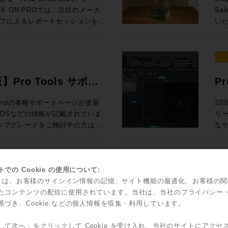
Ge
 参加申し込みはコ
た
ack SoundGridユーザー向けの
67,6
 ON PROでは、注目のメーカ
Sa
N PRO
2
測とい
入！ Rock oN eStoreで見積もり&購入！ ＊Rock oN Lin
フによるレポートセッションを実
いた
スタディで見る、現場実装 世界初！
ス
24
Se
さい！ 導入前にデモのお問い合
ジ
んとラスベガ
（OTOBACO） Studio DMI
課題を
RO /
Liv
NUGEN 
SSL System-T技術を活用した新
れて
360 Reality Audioワークショ
PRO） 大手レコーディングスタジ
S ブース番号：B-35 皆様のご来場、お待ちしております！
て発表
2026年5月12日（火）10時〜7
ル
、AI・自動化技術、リモートプロダ
介
器
SM
Di
PによるIPプロダクションの最前線ま
そ
世界で音響設計！ 〜第十四回 吸音材
ク
ション
よる即戦力のスタンダードセット ・
測
ィアテクノロジートレンドを、参加
発表
を
版】Pro Tools サポー
P
Fairlight
925,000（税込） ・IONIC 24 通
ポ
お届けします。放送・配信・ポス
ジア
RON 激動の10年と「音いじ」300
して
オー
,585,000（税込）→セール価格：
のクオリ
ラ
て、次の設備投資やワークフロー
だ
Sa
い、Avidの各種サポートページが更新
20
たソ
の技
問できなかった方も、今の世界で
ア
ltimedia / WAVES / NEUMANN
立つべく
OSなどの情報が記載されていま
リ
表
ock oN Line eStoreにてビジネ
ー
効率的にキャッチアップいただけ
Au
SCFEDイ
アダ
のアップグレードをご検討中の方はご
なサ
ー
能になりました！ 人気の
析
 After
とでご
の粋
ロードが可能です
てい
2outのステージボックスによる中小規模
体
（火） 開場13:00 、セッション
ポートはこち
Po
ーサライズ/インストール、新機能
ク
フ
聞
京都渋谷区神南1-8-18 クオリア神南
ィ
ー
対応
で
00（税込） 通常合計
ッド
込方法：お申込フォームより事前登
愛
ッ
に更新され、日本語版も順次追加
ど
での Cookie の使用について:
に
込) ROCK ON PRO
瞭
ス
ントもダウンロードできます。
機能
kie は、お客様のサインイン情報の記憶、サイト機能の最適化、お客様の
ィックで確認
idからスペシャルなオフ
S
要な
す。
olsを動作させるための基本的なマシンス
ッ
たコンテンツの配信に使用されています。当社は、当社のプライバシー
Sales Depa
ジネス会員アカウントを作成でお見積り作
ご
こへ向かう？ 〜NAB 2026での
ブ
で
の効率ア
基づき、Cookie などの個人情報を収集・利用しています。
ソールの
ャルなオファーがなんと！3連発で
FL
4:15 私にとって、3
て
ジョンと、macOS/Windowsの対応
Too
Co
Re
る定番プラグインのライブミックス
した。もちろん、継続的に業界へ
ございましたら、下記コンタクト
ィオ環境へ提
ライセ
して次へ」をクリックして Cookie を受け入れ、当社のサイトにアクセ
そし