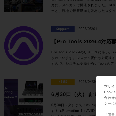
@London ★ROCK ON PRO 導入事例 IMAGICAエンタテインメントメ
を迎えての徹底解剖。ぜひ合わせてご参加ください！
SoundGridスターターセット ・SuperR
月にラスベガスで開催されました。ROCK
ディアサービス 新宿アニメーションスタジオ ★ROCK O
チラから！ ■ケーブル技術ショー 2026 ＞＞ 事前来場登録制：公式サイ
DM7用I/Oカード この夏のライブ現場はもちろん、放送局の可搬システム
ーと、現地で最新動向を取材したスタッ
Technology ELEMENTS ケース
ト（https://www.catv-f.com/top.html） 期間：2026年7月23日(木)・
としても活躍するLV1をぜひご検討くだ
施いたします！ 本セッションでは、Blackmagic Designが発表した話題
Dolby Atmos搭載の箱根ロープウェイ 音箱
日(金) 場所：東京国際フォーラム ホールE ☆ROCK ON P
わせも受付中です。 ☆プロモーション概要☆ 内容：対象のWaves Live
のライブミキサー「Fairlight Live」、
@Las Vegas "幻の島"と360度の波の音〜
ELEMENT
製品を期間限定の特別価格でご提供 期間：
システム「TCA Package」をはじめ
Support
ップ〜 ★Build Up Your Studio パーソナル・スタジオ設計の音響学 その
2026/05/01
月31日（金）予定 ◎期間限定セット 一覧 人気のLV1 Classicコンソール
クションツール、そしてAoIP / MoI
33 特別編 音響設計実践道場 1/1 の
と24in/18outのステージボックスに
で、現地で直接見てきた"いま"のメデ
を探せ! 1/10残響室を作ろう その3〜 ★Power of Music sonible
【Pro Tools 2026.4対応
eMotion LV1 Classic 通常価格：¥1,
メーカーの協力による実機展示とともに
smart:comp 3 / ROTH BART BA
常価格：¥660,000（税込） 通常合計¥2
ト情報一覧
トプロダクションに携わる皆さまにとっ
回！！ ★BrandNew iZotope / SSL / LEWITT / Softube / PositiveGrid
Pro Tools 2026.4のリリースに伴
¥2,200,000 (税込) ROCK ON PROでお見積り＆ご購入！>> Rock oN
設計のヒントとなる内容です。現地へ訪
/ United Studio Technologies IK Mu
されています。システム要件や対応する
Line eStoreでお見積り＆ご購入！>> ＊R
のテクノロジー・トレンドのポイントを
Empirical Labs / KORG / Sound Particles ★FUN FUN FUN 
すので、システム更新やPro Tools
ス会員アカウントを作成でお見積り作成が可
ます。皆さまのご参加をお待ちしております。 ■NAB2026
ベのイケイケゴーゴー探報記〜！ GIZMO MUSIC ライブミュージックの
参照ください。 Pro Tools新機能・要件 Pro Tools 2026.4 リリースノー
LV1 Classicコンソールと16in/1
Report!! 開催日時：2026年5月26日
神髄 ◎Proceed Magazineバックナンバーも好評販売中！ Proceed
ト 最新バージョンのシステム要件、オ
向けの定番セット ・eMotion LV1 Classic 通常価格：¥1,925,000（税
13:30~18:00 会場：LUSH HUB 東
Magazine 2025-2026 Proceed Magazine 2025 Proceed Magazine
などの概要が一覧できます。 Pro Tools ドキュメント マニュアルや新機
NEWS
2026/04/30
込） ・IONIC 16 通常価格：545,6
フラッツB1F 参加費用：無料 参加申
2024-2025 Proceed Magazine 2024 Proceed Magazine 2023-2024
能ガイドです。新バージョンが出るたび
本サイト
¥2,470,600（税込）→セール価格：¥2,090,000 (税
録をお願いいたします。 定員：50名 本イベントはお申し込みを締め切り
Proceed Magazine 2023 Proceed Magazine 2022-2023 Proceed
されます。過去のバージョンのドキュメ
Coo
6月30日（火）まで！Av
でお見積り＆ご購入！>> Rock oN Line eStoreでお見積り＆ご購入！>>
ました ◎タイムスケジュールのご案内 ◎セッションのご案内
Magazine 2022 Proceed Magazine 2021-2022 Proceed Magazine
Pro Tools システム要件 Pro To
合わせ
＊Rock oN Line eStoreにてビ
◎Session1「テクノロジートレンドはど
ァーが3連発！
2021 Proceed Magazine 2020-2021 Proceed Magazine 2020 Proceed
ペックなどが記載されています。 Pro Tools OS (オペレーティングシス
シーに
6月30日（火）まで！Avidからスペシ
成が可能になりました！ YAMAHA DM7でWavesプラグインが使用でき
新製品から見る次世代の制作システム〜」 13:30〜1
Magazine 2019-2020 Proceed Magazineへの広告掲載依頼や、内容に関
テム) 互換性 リスト Pro Toolsのバー
す！ ●Promotion 1：AVID S1 AND DOCK PROMO Avid S1、または
るスペシャルセット。 DSP処理によ
年ぶりのNABでの変化は大きなもので
するお問い合わせ、ご意見・ご感想など
表です。 Pro ToolsでサポートされるAppleコンピュータとオペレーティ
「同意