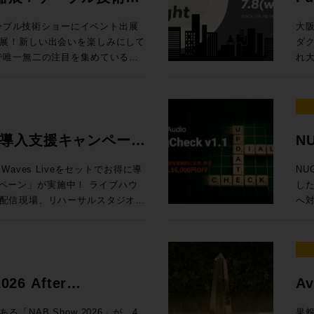
の内容でお届けします！
Ses
、EQをはじめとしたアナログプ
プ。 最
/ 
ケーブル技術ショーにイベント出展
大
最大で4台、つまり、96chまで
したよ、音楽なAIで。これまで、
東京
展！新しい出会いを楽しみにして
ダ
クションラックはどのサイズのサ
視線を送っていました。これくらい
より
れ大
タリング、バスプロセッシングな
（がんばれば）自分でできるし、っ
内 【1セッション・1時間・各回5名様限定】 Genelec エクスペリエン
展示！オンプレでありながらクラウ
キ
yコントロール
ちゃって。完全にわかりやすくAI
ス・
フローに合わせた機能を提供する
する
hannelセクションで構成され
、作曲自体や制作アシストのみな
を
、Q-SYSとオリジナルアプリ
MA
のディスプレイ内で起きること
き、
RO独自のアナウンス収録ソリュー
Da
センター）から、１ベイずつ増やす
柄と言えるでしょう。今回の
ご体験
場
ive 導入支援キャンペーン
NU
ター8フェーダーまで選択が可能。
動向も含めてテクノロジーがどのような
日（木
質問・ご相談はもちろん、導入事
と
グ・インライン・コンソール
AIマップ」を整えます。皆さんが
定 ●イマーシブ・ルーム 【当日設置のモニター】8381A、8341A（Dolby
記
タッフが丁寧に対応いたします。
ょう。 ※7/1追加情報 Blackmagic Design 
aves Liveをセットでお得に導
NU
しては仕様により都度お見積り、ご
、クリエイターが携えるべきこれ
At
い。 ■第11回 関西放
20 実機展示決定
ン」が実施中！ ライブハウ
した
ーム、または、弊社営業担当まで
ょう、bon voyage！
Music 
ttps://www.tv-
Da
配信現場、リハーサルスタジオ、
へ
ページ 定価：500円（本体価格455円）
83
Da
現場に対応するWaves Live
ット機能
 （画像クリ
Music、
PRO /
会1
ーバ、16+1フェーダーをオールイ
¥1
ジャパン） オーディオ
市北
ion LV1 Classicと規模に合
ス
場に何をもたらすか〜 AIは今何を
門媒
 oN Umedaにて機器展にも出
お申
いますぐライブサウンドの現場で
明確
 Suno社インタビュー / 用途別
As
トをさらに深掘りするスペシャル
7/8（
ャルセットです。 期間限定
ロモ
6 After
Av
サ
会「
LV1 Classicコンソール＋ステー
当）
Grove Studios / Air Studios
技術
icのSystem-Tと、ELEMENTSにゲスト
な懇
賞
ー向け、SuperRack
11日（木）17時
NAB Show 2026」が、4
果報