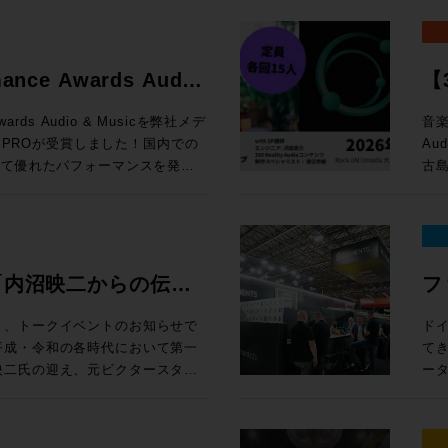
かし、Avidのオーディオ製品
「
し
ンピュータ再起動とともに最初に
定） 編集ウィンドウ上部の「ピントラックエリア」に、
と
ようなリアルタイムに操作するこ
ジ
Windows 10以上 
応できるよう開発をリード、その
クリプション（新規）製品が20%オフ
す。
ク
率
。Avid専用プロトコルである
飛躍的に拡大 空間
Pro:
ています。サウンド、音楽、そし
新
ールする前に設定すべき諸項目に関するガ
連
す。
ーティ製のサーフェスと比較して、
Re
※1
たるキャリアであり、生涯におけ
e eStoreで
で
る
mance Awards Audio
【3
Dav
ーコントロールを実現します。
ト
新価格「マ
案します。 開催概要 日時： 
15 Sequoia 対応状況 (既知の不具合)
セ
HP 講師：田巻源太 氏 株式会社インターセプター 編集技師/カラリスト
ますが、Avid Dockと組み合わ
か
ス
!
ク
loud MX, SuperRack
e eStoreで
付開
・サポートと互換性 システム要件、対応す
お
Awards Audio & Musicを弊社メデ
音楽
1
型コンソールのように使用するこ
ド
面
otion LV1
B
ドへのリンクまで、Pro Tools
機
N PROが受賞しました！国内での
Au
め
めとした各種機能を追加できる
ル
得なプラン
千台の出荷実績を記録したWaves初
e eStoreで
様 参加
は、Pro
グイ
いて優れたパフォーマンスを発揮
古島
た、
すすめです。ソフトウェアと異なり
ルを実現する。 
ル 
機能をご紹介します。昨年11月
上、お申し
スタジオシステム設計を承っておりま
の追加機能 上記以外に
を評価をいただいての受賞となり
Au
定
種、新規ユーザーから、天板の割
ド）
マル
トでは、ソフトウェア的なアップデ
ock oN Line
ーマ 1. 学校向けDanteシステムの構築とメリット Audin
討の方は、ぜひ一度弊社へご相談
さ
ー渡
ープの
ロフェッショナルまで、導入・乗り換
方
¥40,000（
H数が64CHから80CHに、出力
まや
ス
る中核を担っているのは周知の事
了後
い
OLS
が
モ
売後も機能の拡張と改良を続けて
ock oN Line
Fo
・M
ただけたのは、ひとえに皆様のご
Re
冨
さ
ン料金が加算
ク
チ・
礼申し上げます。今後も皆様のク
術に
機
ools MTRX
ェ
”「内沼映二からの伝
フ
タジ
、NDIまたはDanteの信号を地
e eStoreで
す。 2. イマーシブ（7.1.4ch）環境の体験 ADAM Aud
Pla
となるよう、情報発信からサポー
En
監
 Module： ¥135,080（税込）
ィ
イルま
なWaves Cloud MXミキ
ーカ
性・技術への深堀〜”
E
追
ます。今後ともメディア・インテ
時：202
集）
¥92,290（税込） 通常合計
体で
り、トークイベントのお知らせで
ド
ァイ
線を用意すれば低遅延でモニタリ
ア含むシステム構築のご相談は
ー
ミ
をご愛顧いただけますようお願い申
14
カラリスト）、
,100（税込） ROCK ON
は
てき
心
¥20,000（
 MXは大規模国際スポーツ大会の生
ー
プ
15:3
開催
担える
映二氏の迎え、元ビクタースタジ
ー
込
ools-2025-10-support/
3.
ク
大阪府
18
reにてビジネス会員アカウントを作成でお
UI・
の音楽制作への向き合い方やこれ
EL
る場合
Wavesだけではなくサードパーティー製の
La
ラ
込
18
26
グエンジ
性
プシ
キャスト・ミキシングで利用可能に
授
Pr
回
ペー
に位置するMTRX Studio。極
グ
る学生の方はもちろんのこと、レ
一つ
Sa
rsive WrapperがVST3に
化のアイデ