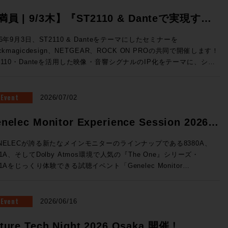
満員 | 9/3木】『ST2110 & Danteで実現す
、映像・音響シグナルのIP化』Blackmagic
26年9月3日、ST2110 & Danteをテーマにしたセミナーを
ackmagicdesign、NETGEAR、ROCK ON PROの共同で開催します！
esign x NETGEAR x ROCK ON PRO ソリュ
2110・Danteを活用した映像・音響シグナルのIP化をテーマに、シス
ションセミナー開催
構成から実機デモまで、実践的なソリューションをご紹介。 放送局
世代基盤として着実に広まりをみせるST2110をベースに、Danteシ
テムとの連携までを実際にご体験できる絶好の機会、ぜひご参加くださ
Event
2026/07/02
テムの基礎知識↓
・音響シグナルIP化の実践例 ★Blackmagic Design ✕ NETGEAR
nelec Monitor Experience Session 2026
るソリューション構成 ★ROCK ON PROによるシステム設計の考
催！
★3社連携によるデモンストレーション 開催概要 ◎日時：2026年
NELECが誇る新たなメインモニターのラインナップである8380A、
3日（木）16:00~19:00 ◎場所：ネットギアジャパン セミナールーム
81A、そしてDolby Atmos環境で人気の『The One』シリーズ・
都中央区京橋3-7-5 近鉄京橋スクエア 12F（Google Map）
41Aをじっくり体験できる試聴イベント「Genelec Monitor
：40名 事前予約制 ◎参加費：無料 満員御礼！申し込みは締め切
rience Session 2026 」を開催です！ 1セッション・1時間・各回5
ル 申し込みは締め切りました。 すぐに満員とな
様限定、しっかりとご試聴をいただけるセッションをご用意いたしまし
とも予想されるセミナーです。ST2110は気になっていたけど、、と
会場はGenelec Japan社が「最高の試聴環境を」と赤坂に設けた
Event
2026/06/16
う方もこの機会にぜひお越しください！
NELECエクスペリエンス・センターTokyo。濃厚な音体験ができる製
て空間でお待ちしております。 ■Genelec Monitor Experience
ture Tech Night 2026 Osaka 開催！