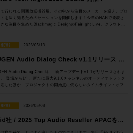
sion 2026 開催日時： 2026年7月23日（木） 11:00 / 13:00 / 14:30
16:00 / 17:30 会場：GENELEC エクスペリエンス・センター Tokyo
阪で行われる関西放送機器展。その中から注目のメーカーを迎え、プロ
都港区赤坂2-22-21 参加費用：無料 参加申込方法：お申込フォーム
クトを深く知るためのセッションを開催します！今年のNABで発表さ
事前登録をお願いいたします。 定員：各回5名 ◎セッションのご案
きな注目を集めたBlackmagic DesignのFairlight Live。クラウドミ
シング対応、新しいコントロールサーフェスなど新機能を積極的に発表
センター Tokyoのステレオ・ルーム、イマーシブ・ルームの2フロア
Solid State LogicのSystem-T。昨年より大きな注目を集める高度な
使った試聴会となります。ステレオ・ルームでは8380Aをご試聴いただ
Mを搭載したファイルサーバーELEMENTS。Blackmagic Design
NEWS
2026/05/13
イマーシブ・ルームでは8381A、8341AでのDolby Atmosシステムを
vinciのスペシャリストを迎え実践的な実機でのハンズオン。展示会会
いただくセッションとなっております。 開催時間：2026年7月23
ではゆっくり聞けない最新の情報も、しっかりと聞くことができるまた
GEN Audio Dialog Check v1.1リリース &
）11:00 / 13:00 / 14:30 / 16:00 / 17:30 ※各回お申込順に5名様限
ないチャンス。夜の時間にゆっくりとプロダクトについて語り合いまし
念特価!
Fairlight Live Audio Panel
GEN Audio Dialog Checkに、新アップデートv1.1がリリースされま
mos） 【試聴可能ソース】CD、DVD、Blu-ray Disc の持参、Apple
！ ■Future Tech Night 2026 Osaka! 開催日時：
。 登場から1年、新たに最大9.1.6チャンネルのオーディオトラック
および Apple TV 4K ●ステレオ・ルーム 【当日設置のモニター】
y1：2026年7月7日（火） 開場18:00 、セッション18:30~20:15
対応したほか、プロジェクトの開始点に依らないタイムライン・オフセ
80A 【試聴ソース】WAV ファイル、CD、レコードの持参、Apple
y2：2026年7月8日（水） 開場18:00 、セッション18:30~19:15 懇親
も追加となります。 このアップデートを記念して、期間限定で
Spotify、Audirvāna ●Guide 浅田陽介（株式会社ジェネレック
9:30〜 会場：Rock oN UMEDA店内 セミナースペース 大阪府大阪
6,000割引の特別価格プロモーションも実施！ 放送、映画、ゲーム、
・ビジュアルの専門媒体の編集長や、世界中の専
区芝田 1 丁目 4-14 芝田町ビル 6F 参加費用：無料 参加申込方法：
トリーミングなどあらゆるコンテンツの要であるダイアログの明瞭度を
NEWS
2026/05/08
体が集まって組織されるEISA（Expert Image and Sound
込フォームより事前登録をお願いいたします。 定員：30名 Day2：
に判断できるこのツール、気になっていた方はお見逃しなく。 ☆プ
sociation）の日本メンバーを担当。世界中のスピーカー・ブランドの
水）は懇親会「Meat The Future」開催!! Day2の19:30からは懇親
ーション概要☆ 内容：Dialog Checkが16,000円割引（100ドル相
id社 / 2025 Top Audio Reseller APACを受
ウンドを体験し、スピーカーの構造や素材、補正にまつわるさまざまな
Meat The Future」を開催！肉肉しくも環境にやさしいZERO Waste
の50,050円（税込）で提供 期間：2026年5月12日（火）10時〜6月
をプロ / HiFi問わず日本のユーザーへ紹介してきた。その過程で
親会を開催します！「Meet」かつ「Meat」なひとときをお過ごしい
しました！
まで NUGEN Audio / Dialog Check 通常価格(税込)：￥
は寝て待て、とはよく申したものでございます。先日「Avid 2025