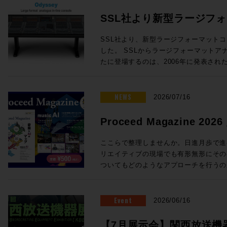
SSL社より新型ラージフ
Odysseyが発表！
SSL社より、新型ラージフォーマットコン
した。 SSLからラージフォーマットアナログインラインコンソールが新
たに登場するのは、2006年に発表されたD
年ぶり！同社ORACLEアナログコンソールで
クノロジーを中核とし、24chから96
オコンソールです。 Oracleで完成したActiveAnalogueテクノロジーを採
NEWS
2026/07/16
用 SSLの新たなラージフォーマットコンソール「Odyssey」には、昨年
発表されたORACLEアナログコンソー
Proceed Magazine 2
「ActiveAnalogue」が採用され
music AI
AD/DA変換を伴わないフルアナログ回
ここらで整理しませんか。日進月歩で進む
でリコールすることができ、伝統的で妥
リエイティブの現場でも有形無形にその
代のニーズに適う利便性を両立すること
ついてもどのようなアプローチを行うの
ダイナミクスの搭載 ・ラージ＆スモー
ろ。そこで、、、一旦ここらで整理しま
度なセッションリコール ・DAWコントロ
めてみましょう、というのが今回のProcee
ルから引き継がれる SSL Super Ana
る間にも刻々と状況は変わりそうですが
Event
2026/06/16
成 24フェーダーから96フェーダーまで、柔軟な構成が可能 Odysseyは
タイミングでもあります。他にも、Soun
・チャンネルラック ・センターセクシ
クシーンを支えてきた３つのスタジオ、L
【7月展示会】関西放送機器