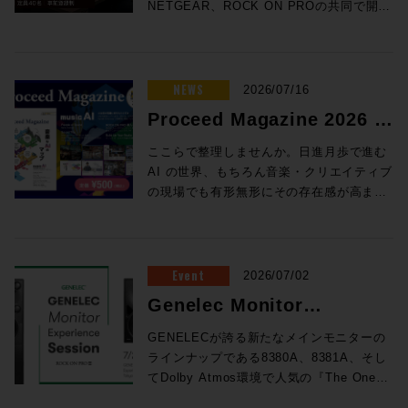
ットコンソール「Odyssey」には、昨年発
NETGEAR、ROCK ON PROの共同で開催
表されたORACLEアナログコンソールで確
Blackmagic Design x
します！ ST2110・Danteを活用した映
立された独自技術「ActiveAnalogue」が採
像・音響シグナルのIP化をテーマに、シス
NETGEAR x ROCK ON
用されている。これにより、信号経路に一
テム構成から実機デモまで、実践的なソリ
切のAD/DA変換を伴わないフルアナログ回
PRO ソリューションセミナ
ューションをご紹介。 放送局の次世代基盤
NEWS
2026/07/16
路でありながら、各種設定を一瞬でリコー
として着実に広まりをみせるST2110をベ
ー開催
Proceed Magazine 2026 販
ルすることができ、伝統的で妥協のないサ
ースに、Danteシステムとの連携までを実
ウンドクオリティと現代のニーズに適う利
際にご体験できる絶好の機会、ぜひご参加
売開始！ 特集：music AI
ここらで整理しませんか。日進月歩で進む
便性を両立することを可能にしている。 ・
ください！ トピックス ★ST2110・
AI の世界、もちろん音楽・クリエイティブ
全CHへのダイナミクスの搭載 ・ラージ＆
Danteを活用したIPシステムの基礎知識↓映
の現場でも有形無形にその存在感が高まっ
スモールのダブルフェーダーを搭載 ・高度
像・音響シグナルIP化の実践例
ています。活用についてもどのようなアプ
なセッションリコール ・DAWコントロー
★Blackmagic Design ✕ NETGEARによ
ローチを行うのが良いのか試行錯誤も多い
ルの統合 ・SL9000コンソールから引き継
るソリューション構成 ★ROCK ON
ところ。そこで、、、一旦ここらで整理し
がれる SSL Super Analogue サーキット
PROによるシステム設計の考え方 ★3社
ませんか、あふれる情報を取りまとめてみ
Event
2026/07/02
に基づいた回路構成 24フェーダーから96
連携によるデモンストレーション 開催概要
ましょう、というのが今回のProceed
フェーダーまで、柔軟な構成が可能
Genelec Monitor
◎日時：2026年9月3日（木）16:00~19:00
Magazineです。整理している間にも刻々
Odysseyは ・チャンネルラック ・センタ
◎場所：ネットギアジャパン セミナールー
と状況は変わりそうですが、世相の移り変
Experience Session 2026
GENELECが誇る新たなメインモニターの
ーセクションラック ・コントロールサーフ
ム 東京都中央区京橋3-7-5 近鉄京
わりを考える良きタイミングでもありま
ラインナップである8380A、8381A、そし
ェイス の３つから構成される。 チェンネ
開催！
橋スクエア 12F（Google Map） ◎定員：
す。他にも、Sound Tripはロンドンのミュ
てDolby Atmos環境で人気の『The One』
ルラックは1台で24ch分の信号を処理す
40名 事前予約制 ◎参加費：無料 満員御
ージックシーンを支えてきた３つのスタジ
シリーズ・8341Aをじっくり体験できる試
る。プリアンプ、ダイナミクス、EQをは
礼！申し込みは締め切りました。 タイムテ