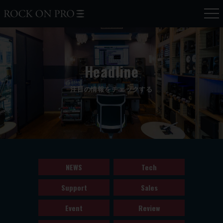
Headline
注目の情報をチェックする
NEWS
Tech
Support
Sales
Event
Review