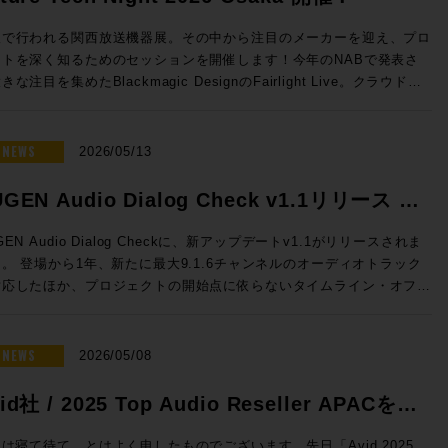
sion 2026 開催日時： 2026年7月23日（木） 11:00 / 13:00 / 14:30
16:00 / 17:30 会場：GENELEC エクスペリエンス・センター Tokyo
阪で行われる関西放送機器展。その中から注目のメーカーを迎え、プロ
都港区赤坂2-22-21 参加費用：無料 参加申込方法：お申込フォーム
クトを深く知るためのセッションを開催します！今年のNABで発表さ
事前登録をお願いいたします。 定員：各回5名 ◎セッションのご案
きな注目を集めたBlackmagic DesignのFairlight Live。クラウドミ
シング対応、新しいコントロールサーフェスなど新機能を積極的に発表
センター Tokyoのステレオ・ルーム、イマーシブ・ルームの2フロア
Solid State LogicのSystem-T。昨年より大きな注目を集める高度な
使った試聴会となります。ステレオ・ルームでは8380Aをご試聴いただ
Mを搭載したファイルサーバーELEMENTS。Blackmagic Design
NEWS
2026/05/13
イマーシブ・ルームでは8381A、8341AでのDolby Atmosシステムを
vinciのスペシャリストを迎え実践的な実機でのハンズオン。展示会会
いただくセッションとなっております。 開催時間：2026年7月23
ではゆっくり聞けない最新の情報も、しっかりと聞くことができるまた
GEN Audio Dialog Check v1.1リリース &
）11:00 / 13:00 / 14:30 / 16:00 / 17:30 ※各回お申込順に5名様限
ないチャンス。夜の時間にゆっくりとプロダクトについて語り合いまし
念特価!
Fairlight Live Audio Panel
GEN Audio Dialog Checkに、新アップデートv1.1がリリースされま
mos） 【試聴可能ソース】CD、DVD、Blu-ray Disc の持参、Apple
！ ■Future Tech Night 2026 Osaka! 開催日時：
。 登場から1年、新たに最大9.1.6チャンネルのオーディオトラック
および Apple TV 4K ●ステレオ・ルーム 【当日設置のモニター】
y1：2026年7月7日（火） 開場18:00 、セッション18:30~20:15
対応したほか、プロジェクトの開始点に依らないタイムライン・オフセ
80A 【試聴ソース】WAV ファイル、CD、レコードの持参、Apple
y2：2026年7月8日（水） 開場18:00 、セッション18:30~19:15 懇親
も追加となります。 このアップデートを記念して、期間限定で
Spotify、Audirvāna ●Guide 浅田陽介（株式会社ジェネレック
9:30〜 会場：Rock oN UMEDA店内 セミナースペース 大阪府大阪
6,000割引の特別価格プロモーションも実施！ 放送、映画、ゲーム、
・ビジュアルの専門媒体の編集長や、世界中の専
区芝田 1 丁目 4-14 芝田町ビル 6F 参加費用：無料 参加申込方法：
トリーミングなどあらゆるコンテンツの要であるダイアログの明瞭度を
NEWS
2026/05/08
体が集まって組織されるEISA（Expert Image and Sound
込フォームより事前登録をお願いいたします。 定員：30名 Day2：
に判断できるこのツール、気になっていた方はお見逃しなく。 ☆プ
sociation）の日本メンバーを担当。世界中のスピーカー・ブランドの
水）は懇親会「Meat The Future」開催!! Day2の19:30からは懇親
ーション概要☆ 内容：Dialog Checkが16,000円割引（100ドル相
id社 / 2025 Top Audio Reseller APACを受
ウンドを体験し、スピーカーの構造や素材、補正にまつわるさまざまな
Meat The Future」を開催！肉肉しくも環境にやさしいZERO Waste
の50,050円（税込）で提供 期間：2026年5月12日（火）10時〜6月
をプロ / HiFi問わず日本のユーザーへ紹介してきた。その過程で
親会を開催します！「Meet」かつ「Meat」なひとときをお過ごしい
しました！
まで NUGEN Audio / Dialog Check 通常価格(税込)：￥
は寝て待て、とはよく申したものでございます。先日「Avid 2025