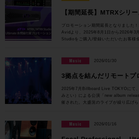
めて色付けの少ない透明感のあるサウン
コーディングに関わる多くの皆様にとっ
対応、モノラルのあらゆるVST3プラグインを5
音声処理回路により、HD I/O時代と
います。 この貴重な機会をお見逃しなく！ ご参加を希望の方は下記イベ
【期間延長】MTRXシリーズに
インサート可能になりました。従来のSuper
を提供します。64ch Dante、512x
ント概要内のリンクより、お申し込みフォ
のアプリケーションや機能の違いについても解説
Ultimate永続版が付属
ング＆モニターコントロール機能を提供す
クイベント「内沼映二からの伝言」〜音
プロモーション期間延長となりました！2
氏、佐藤翔太 氏 株式会社メディア・イ
り、Dolby Atmos制作にも対応でき
堀〜 主催：一般社団法人 日本音楽スタジ
Avidより、2025年8月1日から2026年
催！【3/31まで】
◎Session4「NAB2026で提示したS
ログI/O標準搭載、フロントパネルか
年5月2日（土）14:00開場／14:30
Studioをご購入/登録いただいたお客様全員に対
17:00 NAB2026で発表されたLive Console V6.2ソフトウェアの紹介、
ど、個人で活動するユーザーにも使いやす
ル 〒150-0001 東京都渋谷
永続ライセンスを提供するバンドル・プロ
新製品UMD192とST2110 Bridge、そ
ロモでは、このMTRX StudioにThund
ィメンズプラザB1 入場料：2,000円
MTRXインターフェイスをご購入/アクテ
で実現するST2110 I/F、AWSおよび
加するTB3モジュールがなんと無償で付属！MT
法：お申込みフォームよりお申込みくだ
ント内、「“Products Not Yet Do
VTE(仮想エンジン)、OSC(Open Soun
Music
2026/01/30
Native I/Oとして使用するもよし、Dol
ない製品）」セクションにPro Tools U
との連携の強化、TCA Flypackおよび展示
して使用するもよし、小規模な映画制作やア
トされます。ライセンスは任意のタイミ
介を行います。 講師：澤向琢 氏 ソリッド・ステート・ロジック・ジャパ
3拠点を結んだリモートプ
ToolsのI/Oとして活用するもよし。メ
す。 1台でシステムの中核となるMTRXインターフェースに、世界標準の
ン株式会社 システム事業部 SSLジャパンでラージフォーマット・デジタ
も、それ以外の箇所のクオリティアップ
イマーシブライブ配信の
ProTools Ultimate（税込¥23
ルコンソールの技術サポートを担当 ◎Session5「ブラックマジックデ
2025年7月Billboard Live TO
ンです！ ●Promotion 3：PRO TOOLS | MTRX II DIGILINK TRADE-IN
用ください！！ 概要：対象インターフェイスのご購入/アクティベートで
ザインNAB 2026アップデート Fairlight 
みとい）による公演「new album release 
PROMO ●プロモーション内容 DigiLink搭載インターフェース（Avid /
Pro Tools Ultimate永続ライセンス
品」 17:10〜17:55 NAB2026にて発表したFairlight Live、及びFairlight
催された。大盛況のライブが繰り広げら
Digidesignまたはサードパーティ製）か
2026/3/31 対象者：2025/7/1以
Live Audio Panelを中心に、SMPT
な実証実験が行われていた。株式会社N
OPカードの購入費用から¥200,000
スを購入し、Avidアカウントへのアク
ィブ対応したライブプロダクション製品
行われたその試みとは、リモートプロダ
ご購入例） ・MTRX II ベースユニット：
法：対象Avidアカウントへのデポジッ
講師：ピーター・チェンバレン 氏 ブラックマジックデザイン株式会社
ィオのライブ配信実証実験である。公演
Music
2026/01/16
¥990,000） ・MTRX II DAカード：税込
で実施のため、対象製品は納品までに数
DaVinci Resolve開発責任者 ＊
オの3拠点をIPで接続することで、こ
通常合計税込¥1,446,720（税別：¥1,
ます。 対象製品 Pro Tools | MTRX II Base 内蔵SPQ、Dante 256 Ch内
す。 【出展社展示】 >>>Avid Technology / HP Pro Tools 2026.4で
マーシブオーディオライブ配信を実現さ
Focal Professional – Ut
税込¥1,226,720（税別：¥1,115,200） ●申込方法 ・下記お問合せフォー