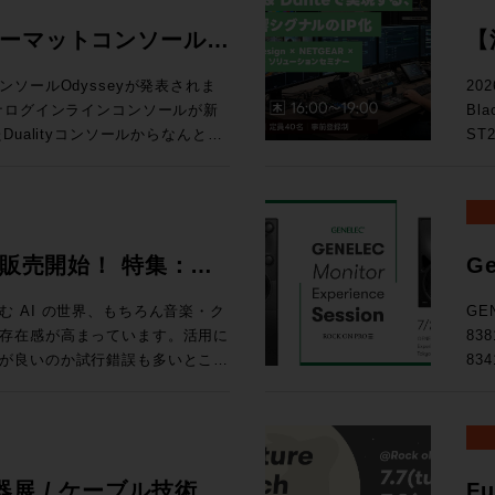
ォーマットコンソール
【
る
ソールOdysseyが発表されま
20
Bl
D
ualityコンソールからなんと20
ST
ー
確立したActiveAnalogueテ
テム
chまでのシステムに対応するスタジ
の次
ス
い！ トピックス ★ST2110・Danteを活用したIPシス
ルで確立された独自技術
映像
026 販売開始！ 特集：
Ge
ている。これにより、信号経路に一切の
によ
開
路でありながら、各種設定を一瞬
え方 
 AI の世界、もちろん音楽・ク
GE
協のないサウンドクオリティと現
9月
存在感が高まっています。活用に
83
を可能にしている。 ・全CHへの
東京
が良いのか試行錯誤も多いとこ
83
ルのダブルフェーダーを搭載 ・高
◎定員
せんか、あふれる情報を取りまと
Expe
ールの統合 ・SL9000コンソー
りました。 タイムテーブ
d Magazineです。整理してい
名
logue サーキットに基づいた回路構
るこ
、世相の移り変わりを考える良き
た。
い
d Tripはロンドンのミュージッ
GE
ョンラック ・コントロールサーフ
.A.からはボブ・クリアマウンテ
品、そし
展 / ケーブル技術シ
Fu