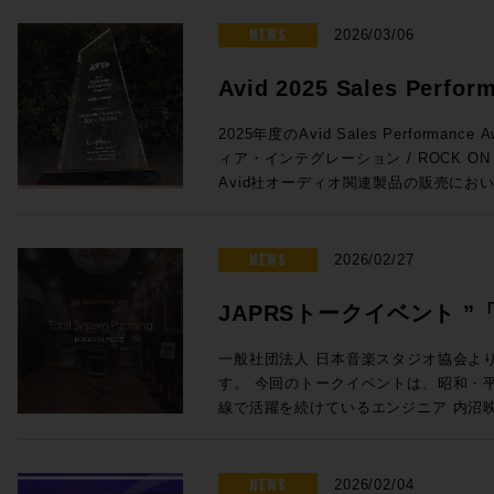
がりを維持しています。こうした経験を活
ンをぜひご活用ください。 プロモーション概要 ◎期間：2026/3/16 ～
法 未知の不具合が発生した場合に、コ
と。特にオートメーションの書き込みの
が変化するあらゆるユーザーニーズに対
2026/4/13 ◎内容：下記年間サブス
NEWS
お試しいただきたい方法です。 コンピューター最適化ガイド – Mac及び
2026/03/06
とで効率が上がる作業との相性は抜群です
成果をコミュニティにフィードバックし
対象製品 Pro Tools Ultimate 年間サブスクリプション新規 通常価格：
Windows Pro Toolsをインスト
Euconの精度はHUIの8倍。サードパ
てテクノロジーは、彼の25年以上にわ
¥92,290（税込） プロモ価格：73,832（税込） Rock oN Lin
イドです。 Pro Tools のバージョンとリリース日 Pro Tools の macOS
Avid 2025 Sales Perfor
よりスムーズでストレスのないフェーダ
るパッションとなっています。 ◎Session3「進化を続けるミキシン
購入>> Pro Tools Studio年間サブスクリプション新規 通常価格：
26 Tahoe、macOS 14 Sonoma と 
Avid S1単体でももちろん便利に使用でき
& Music を受賞しました!
グ・コンソール eMotion LV1 Classic, C
¥46,090（税込） プロモ価格：36,872（税込） Rock oN Lin
Pro Tools | Carbon システム
2025年度のAvid Sales Performance 
せることで、小型フェーダーをまるで大
Livebox、NAB 2026最新情報」 15:20〜16:05 ●Waves eM
購入>> Pro Tools Artist 年間サブスクリプション新規 通常価格：
るコンピュータ、対応OSからユーザーガイ
ィア・インテグレーション / ROCK O
とが可能に。その場合はメーターをはじ
Classic 発売後約1年以内に世界で数
¥15,290（税込） プロモ価格：12,232（税込） Rock oN Lin
| Carbonに関する情報がまとまっています。 ROCK ON PROで
Avid社オーディオ関連製品の販売にお
iPad/タブレットとの使用がさらにお
の一体型ミキシング・コンソールの最新
購入>> Media Composer Ultimate 1-Year Subscription NEW 通常価
Tools HDXシステムをはじめとした
し、広くAvid製品の普及に努めたこと
プロモ対象となることが少ないこの2機
に発表されたV16メジャーアップデー
格：¥83,270（税込） プロモ価格：66,616（税込） R
す。スタジオの新設や機器の更新をご検
ます。 賞名にもあるAudio & Musicの分野においてAvid製品は確固たる
れたArtis Mixを使い続けているプ
ートと追加ライセンスだけで、最大入力C
eStoreで購入>> Sibelius Ultimate サブスクリプション (1年) 通常価
ください。
スタンダードとなっており、制作におけ
NEWS
えのまたとないチャンスをお見逃しなく！ ●Promotion 2：PRO TO
2026/02/27
が44バスから52バスに増えるなど、発
格：¥30,690（税込） プロモ価格：24,552（税込） R
実です。このコア分野で今回の褒賞をい
| MTRX STUDIO IN A BOX PROMO ●Pro Tools | MTRX Studio購入で
います。 ●Waves Cloud MX Audio Mixer eMotion LV1 Classicとほぼ
eStoreで購入>> Sibelius Artist サブスクリプション (1年) 通常価格：
支持のおかげでございます！厚く厚く御
TB3モジュール + Pro Tools Studio無償提供！ ・Avid Pro T
JAPRSトークイベント 
同等の機能をAWSのインスタンス上で実現
¥15,290（税込） プロモ価格：12,232（税込） Rock oN Lin
リエイティブワークが一層充実したもの
Studio 価格：¥771,100（税込） ・TB3
上から受け取り、クラウド上でミックスが可能
購入>> 新たな春の到来とともに、新たな創作環境を手にいれる良い機会
言」〜音楽感動を伝える感
トに至るまで更なる邁進を続けてまいり
・Pro Tools Studio永続ライセンス：
一般社団法人 日本音楽スタジオ協会よ
サーの運用方法を解説します。高速な回
としてぜひご活用ください！ソフトウェ
グレーション並びにROCK ON PRO
¥998,470（税込）→プロモーション価格：¥771
す。 今回のトークイベントは、昭和・平成・令和の各時代において第一
開催のお知らせ
ングとオペレーションが可能なCloud
ROCK ON PROまでお気軽にどうぞ！
し上げます！
PROでお見積り＆ご購入！>> Rock oN Line eStoreでお見積り＆ご購
線で活躍を続けているエンジニア 内沼
放送でも複数使用されました。 ●Waves SuperRack LiveBox (MADI /
https://pro.miroc.co.jp/headline/pro-t
入！>> ＊Rock oN Line eSto
オ長 高田英男氏の進行のもと、内沼氏
Dante) SuperRack LiveBoxは
見積り作成が可能になりました！ フラッグシップMTRX IIの弟分とし
までのご経験を深堀りする貴重な機会です。 若手レコーディン
VST3プラグインもライブ／ブロード
て、かつてのHD Omniのようなポジション
ニアの方や将来エンジニアを目指してい
NEWS
2026/02/04
するオールインワンのプロセッサーです。Imme