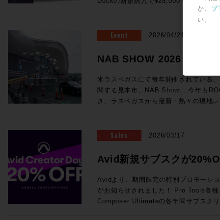
Dockの新規購入で¥28,000 OFF！ ●Promotion 2：PRO TOOLS |
が実現！ (システムにはこのほかPC、プラグインライセンス、ネットワ
浸透していっているテクノロジーもあれ
フォームよりご送信ください。
ング・システム（英語） AvidによってP
か、
プ
MTRX STUDIO IN A BOX PROMO Pr
ークハブ、Ethernetケーブルが必要です。) ・SuperRack Sound
り、この業界におけるテクノロジートレ
いるApple製コンピュータの一覧が記載されています。 
い。
お客様へ、 MTRX Thunderbolt 3モジュ
通常価格：¥105,600（税込） ・WSG-PY64 
感じさせるものとなっていました。新製
ートされるWindowsコンピュータと
センスを無償提供！ ●Promotion 3：PRO TOOLS | MTRX II DIGILINK
Event
Consoles 通常価格：¥199,100（税込） 
2026/04/21
界全体の流れ、移り変わりと行ったもの
語） AvidによってPro Toolsの動作
TRADE-IN PROMO DigiLink搭載イン
Server-C 通常価格：¥498,300（税込） ・2
ます。 講師：前田洋介 ROCK ON PRO シニア・テクノロジー・オフィ
ピュータの一覧が記載されています。 Avid YouTubeチャンネル 最新の6
はサードパーティ製)を下取りした場合、 
SoundGrid Devices 通常価格：¥1
NAB SHOW 2026レ
サー レコーディングエンジニア、PAエンジニアの現場経験を活かしプロ
本がPro Tools 2026.4で追加さ
び1枚以上のMTRXオプションカードの同時購
¥822,800（税込）→セール価格：¥605,000 (税込) ROC
ダクトスペシャリストとして様々な商品
車アイコン＞音声トラック＞日本語を選
ら随時更新中！
にオーディオ機器でハードウェアをプロ
見積り＆ご購入！>> Rock oN Line eStoreでお見積り＆ご購入！>> ＊
米ラスベガスにて毎年開催されている、
いる。映画音楽などの現場経験から、映
されます。 EUCON関連 EUCON 互換性 EUCON各バージョンとPro
てきて、なんだか盛り上がっちゃいます
Rock oN Line eStoreにてビジ
関する見本市、NAB Show。 今年もRO
改善、現場で培った音の感性、実体験に
Tools各バージョンの対応OSを調べられます。 Avid S4 / 
ンをまとめて皆様にご案内です、それぞ
が可能になりました！ お手持ちのシステムをフル活用する架け橋に！
き、ラスベガスから最新・熱々の現地レ
テム構築を行っている。 ◎Session2「Pro Tools NABアップデート概
EUCON 製品ガイド その他のAvid製品との互換性 Pro Tools ビデオ・ペ
ださい！ ●Promotion 1：AVID S1 AND DOCK PROMO ＊iPadは別売
YAMAHA DM7シリーズをSoundGr
Blackmagic Designが発表した大注目のラ
要」 14:25〜15:10 NAB 2026におけるAvid Audioの最新アップデート情
リフェラル Pro Toolsが対応するA
となります。 ●Avid S1：6/30（火）まで¥28,000 OFF！ 通常
・WSG-PY64 I/O Card for Yamah
や、SSL今回の目玉であるSystem-T
報をご紹介！Pro ToolsおよびEUCON
マッチングが一覧できます。 Pro Tools と Media Composer を同一のシ
¥229,900（税込）→プロモーション価格：
¥199,100（税込）→セール価格：¥154,000 (税込) ROC
Package」、最新のAIメーカーから
Sales
え、Pro Toolsとのシームレスな連
2026/03/17
ステムに混在させる際の注意点 ビデオ・サテライト および サテライト・
PROでお見積り＆ご購入！>> Rock oN Line eStoreでお見積り＆ご購入
見積り＆ご購入！>> Rock oN Line eStoreでお見積り＆ご購入！>> ＊
など、実機の写真と共に最速紹介していきます！ 以下のNAB
効率化・強化するサードパーティ製ソフト
リンク システム要件 サテライト・リ
>> ＊Rock oN Line eStore
Rock oN Line eStoreにてビジ
めページより、会期中は毎日更新！ぜひご覧
師：ダニエル・ラヴェル 氏 Avid Tech
Avid新規サブスクが20%O
オ・サテライトLEにおける、Avid推
り作成が可能になりました！ ●Avid Dock：6/30（火）まで¥28,000
が可能になりました！ 導入前のWaves Live デモのご依頼から、この特
NAB2026 SHow Repeort
ーションスペシャリスト ニュージーランド出身、東京在住 オーディオポ
Avid NEXISをPro Tools と使用する場合の必要要件 Me
OFF！ 通常¥183,700（税込）→プロモーション価格：¥152,900（税込）
Creator Daysプロモー
別セットを加えたシステム構築のご相談まで
ストプロダクションのキャリアを経て、現
Avidより、期間限定の特別プロモーション「A
Production Management (旧 Interp
ROCK ON PROでお見積り＆ご購入！>> Rock oN Line eStoreで
ださい！
ディオアプリケーションスペシャリスト
がお知らせされました！ Pro Tools各種、Sibelius各種、Media
る場合のシステム要件 Sibelius と Pro Tools を同一のシステムに混在さ
り＆ご購入>> ＊Rock oN Line e
のミキシングやサウンドデザインを手がけ、
Composer Ultimateの各年間サ
せる際の注意点 Pro Tools豆知識 Pro Toolsアップグレード・コードの登
成でお見積り作成が可能になりました！ 複数のフェーダーを同時にコ
NEC、ホンダ、トヨタ、日産、Nike
20%オフになるプロモセールです。新
録方法 Pro Tools Software Support（英語） Pro Tools 初期設定削除方
トロールするのは、フィジカルフェーダ