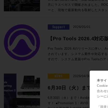
@London ★ROCK ON PRO 導入事例 IMAGICAエンタテインメントメ
を迎えての徹底解剖。ぜひ合わせてご参加ください！
SoundGridスターターセット ・SuperR
月にラスベガスで開催されました。ROCK
ディアサービス 新宿アニメーションスタジオ ★ROCK O
チラから！ ■ケーブル技術ショー 2026 ＞＞ 事前来場登録制：公式サイ
DM7用I/Oカード この夏のライブ現場はもちろん、放送局の可搬システム
ーと、現地で最新動向を取材したスタッ
Technology ELEMENTS ケース
ト（https://www.catv-f.com/top.html） 期間：2026年7月23日(木)・
としても活躍するLV1をぜひご検討くだ
施いたします！ 本セッションでは、Blackmagic Designが発表した話題
Dolby Atmos搭載の箱根ロープウェイ 音箱
日(金) 場所：東京国際フォーラム ホールE ☆ROCK ON P
わせも受付中です。 ☆プロモーション概要☆ 内容：対象のWaves Live
のライブミキサー「Fairlight Live」、
@Las Vegas "幻の島"と360度の波の音〜
ELEMENT
製品を期間限定の特別価格でご提供 期間：
システム「TCA Package」をはじめ
Support
ップ〜 ★Build Up Your Studio パーソナル・スタジオ設計の音響学 その
2026/05/01
月31日（金）予定 ◎期間限定セット 一覧 人気のLV1 Classicコンソール
クションツール、そしてAoIP / MoI
33 特別編 音響設計実践道場 1/1 の
と24in/18outのステージボックスに
で、現地で直接見てきた"いま"のメデ
を探せ! 1/10残響室を作ろう その3〜 ★Power of Music sonible
【Pro Tools 2026.4対応
eMotion LV1 Classic 通常価格：¥1,
メーカーの協力による実機展示とともに
smart:comp 3 / ROTH BART BA
常価格：¥660,000（税込） 通常合計¥2
ト情報一覧
トプロダクションに携わる皆さまにとっ
回！！ ★BrandNew iZotope / SSL / LEWITT / Softube / PositiveGrid
Pro Tools 2026.4のリリースに伴
¥2,200,000 (税込) ROCK ON PROでお見積り＆ご購入！>> Rock oN
設計のヒントとなる内容です。現地へ訪
/ United Studio Technologies IK Mu
されています。システム要件や対応する
Line eStoreでお見積り＆ご購入！>> ＊R
のテクノロジー・トレンドのポイントを
Empirical Labs / KORG / Sound Particles ★FUN FUN FUN 
すので、システム更新やPro Tools
ス会員アカウントを作成でお見積り作成が可
ます。皆さまのご参加をお待ちしております。 ■NAB2026
ベのイケイケゴーゴー探報記〜！ GIZMO MUSIC ライブミュージックの
参照ください。 Pro Tools新機能・要件 Pro Tools 2026.4 リリースノー
LV1 Classicコンソールと16in/1
Report!! 開催日時：2026年5月26日
神髄 ◎Proceed Magazineバックナンバーも好評販売中！ Proceed
ト 最新バージョンのシステム要件、オ
向けの定番セット ・eMotion LV1 Classic 通常価格：¥1,925,000（税
13:30~18:00 会場：LUSH HUB 東
Magazine 2025-2026 Proceed Magazine 2025 Proceed Magazine
などの概要が一覧できます。 Pro Tools ドキュメント マニュアルや新機
NEWS
2026/04/30
込） ・IONIC 16 通常価格：545,6
フラッツB1F 参加費用：無料 参加申
2024-2025 Proceed Magazine 2024 Proceed Magazine 2023-2024
能ガイドです。新バージョンが出るたび
本サイト
¥2,470,600（税込）→セール価格：¥2,090,000 (税
録をお願いいたします。 定員：50名 本イベントはお申し込みを締め切り
Proceed Magazine 2023 Proceed Magazine 2022-2023 Proceed
されます。過去のバージョンのドキュメ
Coo
6月30日（火）まで！Av
でお見積り＆ご購入！>> Rock oN Line eStoreでお見積り＆ご購入！>>
ました ◎タイムスケジュールのご案内 ◎セッションのご案内
Magazine 2022 Proceed Magazine 2021-2022 Proceed Magazine
Pro Tools システム要件 Pro To
合わせ
＊Rock oN Line eStoreにてビ
◎Session1「テクノロジートレンドはど
ァーが3連発！
2021 Proceed Magazine 2020-2021 Proceed Magazine 2020 Proceed
ペックなどが記載されています。 Pro Tools OS (オペレーティングシス
シーに
6月30日（火）まで！Avidからスペシ
成が可能になりました！ YAMAHA DM7でWavesプラグインが使用でき
新製品から見る次世代の制作システム〜」 13:30〜1
Magazine 2019-2020 Proceed Magazineへの広告掲載依頼や、内容に関
テム) 互換性 リスト Pro Toolsのバー
す！ ●Promotion 1：AVID S1 AND DOCK PROMO Avid S1、または
るスペシャルセット。 DSP処理によ
年ぶりのNABでの変化は大きなもので
するお問い合わせ、ご意見・ご感想など
表です。 Pro ToolsでサポートされるAppleコンピュータとオペレーティ
「同意