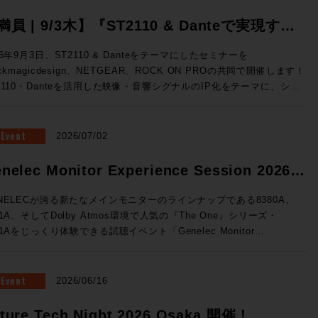
満員 | 9/3木】『ST2110 & Danteで実現す
、映像・音響シグナルのIP化』Blackmagic
26年9月3日、ST2110 & Danteをテーマにしたセミナーを
ackmagicdesign、NETGEAR、ROCK ON PROの共同で開催します！
esign x NETGEAR x ROCK ON PRO ソリュ
2110・Danteを活用した映像・音響シグナルのIP化をテーマに、シス
ションセミナー開催
構成から実機デモまで、実践的なソリューションをご紹介。 放送局
世代基盤として着実に広まりをみせるST2110をベースに、Danteシ
テムとの連携までを実際にご体験できる絶好の機会、ぜひご参加くださ
Event
2026/07/02
テムの基礎知識↓
・音響シグナルIP化の実践例 ★Blackmagic Design ✕ NETGEAR
nelec Monitor Experience Session 2026
るソリューション構成 ★ROCK ON PROによるシステム設計の考
催！
★3社連携によるデモンストレーション 開催概要 ◎日時：2026年
NELECが誇る新たなメインモニターのラインナップである8380A、
3日（木）16:00~19:00 ◎場所：ネットギアジャパン セミナールーム
81A、そしてDolby Atmos環境で人気の『The One』シリーズ・
都中央区京橋3-7-5 近鉄京橋スクエア 12F（Google Map）
41Aをじっくり体験できる試聴イベント「Genelec Monitor
：40名 事前予約制 ◎参加費：無料 満員御礼！申し込みは締め切
rience Session 2026 」を開催です！ 1セッション・1時間・各回5
ル 申し込みは締め切りました。 すぐに満員とな
様限定、しっかりとご試聴をいただけるセッションをご用意いたしまし
とも予想されるセミナーです。ST2110は気になっていたけど、、と
会場はGenelec Japan社が「最高の試聴環境を」と赤坂に設けた
Event
2026/06/16
う方もこの機会にぜひお越しください！
NELECエクスペリエンス・センターTokyo。濃厚な音体験ができる製
て空間でお待ちしております。 ■Genelec Monitor Experience
ture Tech Night 2026 Osaka 開催！