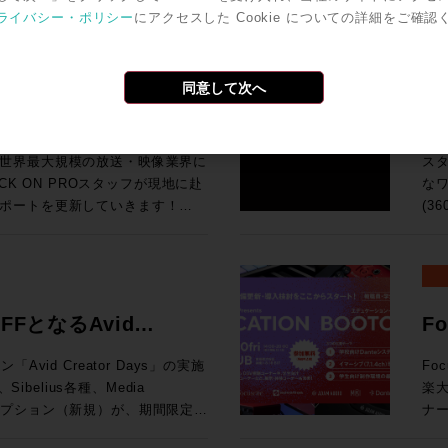
今回
ば、下火になっているものもあ
ワ
ro Toolsの動作検証が実施されて
号化
ライバシー・ポリシー
にアクセスした Cookie についての詳細をご確認
汎用
o Tools | MTRX Studio購入する
の
Grid
ンドの移り変わりの早さを改めて
タ
Pro Toolsでサポ
でも
So
ールとPro Tools Studio永続ライ
音
I/O Card for Yamaha DM7
品・新情報のご紹介とともに、業
な
オペレーティング・システム（英
H
よび展
期
・SoundGrid Extreme
をダイジェストにてお伝えいたし
ァ
検証が実施されているWindowsコン
で
同意して次へ
HP ●UMD192：今春販売を開始したUMD192はUSB、MADI、Danteを相
ターフェース(Avid/Digidesignまた
の要求
U Rack Ears for Half-Rack
ク
調
互
MTRX IIベース・ユニットおよ
チ
9,800（税込） 通常合計
ポート！現地ラスベガスか
3
ョ
れた機能に関する動画です。動画右下の歯
Pr
です。 ●TCA Flypack, Flypack 
入で￥200,000割引！ 久々
SP
K ON PROでお
のデモンストレーションを行って
ス
択すると音声が日本語に自動翻訳
Au
知
プ
モーションする企画が3連発で出
ィア
世界最大規模の放送・映像業界に
ス
像と音声を繋ぐワークフロー運用
サ
202
ン
！ということで、3プロモーショ
SP
ネス会員アカウントを作成でお見積り作成
CK ON PROスタッフが現地に赴
なワ
基づく商品説明、技術解説、シス
峰の一台です。 83
S6 サポート
開発
てい
れのキャンペーン詳細をご確認く
が、
ポートを更新していきます！
(3
「T
To
Li
と
idネットワークに追加する拡張カード
イブミキサーFairlight Live
共にお迎
試
vidビデオ機器とドライバのバージョン
ーション
す。 ●μVTEはひとつのプロセッシングユニットに複数
ク
a DM7 Consoles 通常価格：
の技術を活用した新システム「TCA
「
の最新リリース（2026.4）に加
が
（Fraunh
アク
¥199,100（税込） ROCK ON
よ
K ON PROでお
リモートプロダクションツールなど
360VM
携により、制作ワークフローをさらに
マ
能 （P
Tの
ンツ
20206まと
ンダ
ウェアもご紹介します。 講
ス
ンク、ビデオ・サテライト及びビデ
の頭
られています。 
にてビジネス会員アカウントを作成でお見積
AD
ネス会員アカウントを作成でお見積り作成
ください。 >> Rock oN
完結：
nology シニアオーディオアプリケ
FFとなるAvid
F
境となっています。 
奨の構成について確認できます。
向上
ン株式会社
制作
オ
202
diaCentral |
モバ
ルコンソ
み
ション開催！
ャ
ROCK ON PROにお任せく
モニタリン
在はAvidのAPACのシニアオー
vid Creator Days」の実施
Fo
17
lay) を Pro Tools 2018以降と使用す
ァイ
x 
お見積
ム
プ
として、テレビやオンライン向け
楽
赤坂
応
19:15 高機能なMAMを持つELEMENTSとBlac
Storeにてビジネス会員アカウントを作
な
です。 ※本プラグインは追加料金なしでご
Apple、Amazon、三菱、
ブスクリプション（新規）が、期間限定で
ナー
録をお
シブミ
わ
ン
大
5
等のクライアントと、業界とのつな
年度を迎える今、このプロモーショ
催されます。 現在、
場
はこち
ェア
ーなしでは絶対になし得ないこ
でを
可能となります。 