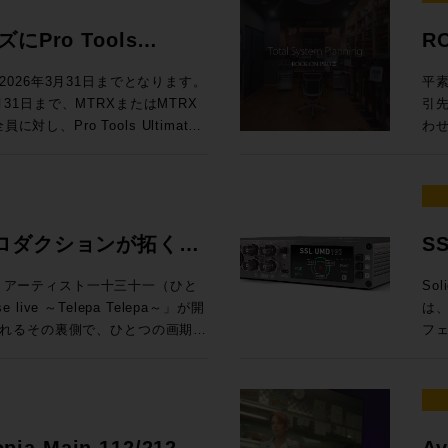
効な
◉定員：各回15名 お
料
ドに定評があるDADが提供する
To
ても、大変興味深い内容となって
製品にしない ELE
Au
.1.4、7.1.4、9.1.4バスに
ム：
ンロ
Mixing En
員：30名 Day2：7/8（水）は懇親
は一線を画するサウンドクオリティ
M
え
スクリプ
Pro Tools
R
Rack SoundGridシステムと
Au
Li
で
19
512という巨大なマトリクスルーティ
グ
ームをご利用ください。 トー
EL
= 
します。 講師：山口哲
ニタ
問い
ル
するプロモーションが開
しい
るDADmanに標準対応してお
うだ。 UIも全面刷新され、3D・アニ
楽感動を伝える感性・技術への深
フ
での
026年3月31日までとなります。
平素
ンテグレーション MI事業部
第4世
自
と
るスペックを有するほか、16x16アナ
プ
オ協会（JAPRS） 日時：2026
ラ
プロファ
3月31日まで、MTRXまたはMTRX
引
SLコンソールの方向性」 16:15〜
代
楽体験を提供し
（※
ら様々な機能にアクセスできるな
能
開演 会場：東京ウィメンズプラザホー
イ
Ca
し、Pro Tools Ultimate
わ
校
Audioクリ
※
い設計となっています。 本プ
語対応も実現した
区神宮前5−53−67 東京ウ
ない関
定。
モーションを実施中！ 対象
だき
してSystem T V4.3ソフトウェア
い
Vi
ご
erbolt 3インターフェイス機能を追
イン
 （※学生・未成年は無料） 申込方
帯
年 
ィベートした方は、Avidアカウ
をいた
汎用OnPremサーバーで展開できる
た
順
RX StudioをPro Toolsの
Re
さい。
が
¥60,0
wnloaded”（まだダウンロードされてい
(月
d Control)プロトコルによる外部
再
き
by Atmos外部レンダラーのI/Oと
パ
純
金) ¥1
ltimate永続ライセンスがデポジッ
場合
されていたFlypack Tourの紹
制
変
ニメ制作でDubber Pro
DAWを
う
ご
ングで有効化することが可能で
りい
ロダクションが拓く、
S
運
は
インI/Oのアップグレードとして
Z
って
360V
ィが全く
様
としても活用できるプロモーショ
音
融
可能性。
イ
htt
万円相当）が付属するこの機会を是非ご活
KYOにて、アーティスト一十三十一（ひと
Sol
介 GeG 現在までにプロデュースした楽曲の総ストーリミング数は10億回
は
が一段と高まっ
れ
pro
Live & SMPTE-2110IP対応製
live ～Telepa Telepa～」が開
は、
超
デ
セプ
htt
を無償提供 実施期間：2025/8/1～
れるその裏側で、ひとつの画期的
フ
ー
らの乗り換えで、 MTRX II &
録
年
htt
降、プロモ期間中に対象インターフェイ
E-2110 100Gイーサネットにネイテ
HKテクノロジーズが中心となり
向上さ
Ge
（税別）を割引いてご提供します。
期、
大した。 日進月歩で進化する
ティベートが完了された方 配布方
郡も紹介させていただきます。
クションによるイマーシブオーデ
旬、
ブ
税込¥1,089,000（税別：
ー
化
ト ※本プロモーションは世界各国
会場、中継車、ミキシングスタジ
ス
動範囲は
¥357,720（税別：¥325,200）
のマイ
指す
か月お待ちいただく場合がござい
当日は日本法人スタッフも登壇いたしま
れまで実現が困難だった場所でのイ
多チ
悠
315,200） →プロモーション価格：
え
ク
せる可能性を探るというものだ。
接続
つ
opia Main 112/212 /
Av
ラッ