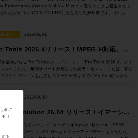
nelecのThe Onesのサウンドを体験し驚愕したことをきっかけとして
だけるよう、万全のご準備でお待ちしております！（※写真は希望的観
50 → 特別価格(税込)：50,050円 ROCK ON PROで見積もり&購
les Performance Awards Audio & Music を受賞！」とご報告させて
020年、株式会社ジェネレックジャパンに入社。現在はエクスペリエン
う妄想によるイメージです） ◎セッションのご案内 ◎Day1：
e eStoreにてビ
だいたばかりのROCK ON PROに更なる朗報が到着です、それもな
・センターを担当し、最適なスピーカーの選択から設置まで、お客様の
ssion1「ブラックマジックデザインNAB 2026アップデート Fairlight
ネス会員アカウントを作成でお見積り作成が可能になりました！
スから！ ご存知の通り、ラスベガスではNAB2026が開催さ
解決すべく様々な提案を行っている。 清水修平（ROCK ON
e & SMPTE-2110IP対応製品」 7/7（火）18:30〜19:15 NAB2026に
Audio Dialog Check v1.1 ◎v1.1 新機能 ・最大9.1.6チャンネ
おり、ROCK ON PROシニア・テクノロジー・オフィサーの前田洋
オでの現場経験から、ヴィンテージ機
したFairlight Live、及びFairlight Live Audio Panelを中心に、
のオーディオトラックに対応 ・タイムライン・オフセット機能の追加
が赴いていたわけですが、現地には当然のことながらAvid社も出展、
NEWS
の本物の音を知る男。寝ながらでもパンチイン・アウトを行うテクニッ
2026/05/01
PTE-2110 100Gイーサネットにネイティブ対応したライブプロダク
alog Checkは、独自のAI解析によってダイアログの明瞭度を客観的に
して、このタイミングで昨年度の世界各地域におけるトップリセラーの
、その絶妙なクロスフェードでどんな波形も繋ぐその姿はさながら手術
製品郡も紹介させていただきます。 >>>Blackmagic Design
定、数値化するツールです。長時間に渡って同一素材を何度も耳にする
がなされ、Media Integration / ROCK ON PROはなんとAPAC（ア
行うドクターのよう。ソフトなキャラクターとは裏腹に、サウンドに対
ro Tools 2026.4リリース！MPEG-H対応、ト
 Live / HP ブラックマジックデザインではNAB2026にて、空間
スプロエディターに、客観的な判断要因を提供し、効率的にダイアログ
・太平洋）地区での「Top Audio Reseller」としてトロフィーをいた
の感性とPro Toolsのオペレートテクニックはメジャークラス。
ディオミキシングおよびSMPTE-2110の放送ワークフローに対応し
ティを保つことができます。 NUGEN AudioがFraunhofer IDMT
ックピン機能などを実装
くことができました！日本国内だけではなく、韓国、中国、東南アジ
les Engineerとして『良い音』を目指す全ての方、現場の皆様の役に
26年最初となるPro Toolsのアップデート、「Pro Tools 2026.4」がリ
フトウェアベースのライブ・オーディオミキサーFairlight Liveを発
術を応用し、Netflixと協力して開発した独自のニューラルネットワ
、オーストラリア、ニュージーランド、など広範な国々の中での「Top
日々研鑽を積み重ねている。 ◎試聴モデル紹介 8381A SAM™
ースされました。年間サポートが有効な永続ライセンス、または、有効
しました。カスタマイズ可能で、内蔵エフェクトや、キュープレーヤ
クにより、入力された信号の音声成分をリアルタイムで即座に解
dio Reseller」です、これもお客様、お取引先各位のご支援あってのこ
プティブ・ポイント・ソース・メイン・モニター GENELECの技術
ブスクリプションをお持ちのユーザー様はすでにMy Avidからダウン
、トークバックバス、スナップショットなど、プロ仕様の機能を搭載し
。”明瞭度”をレベル別に色分けして可視化します。完成したミックス全
ざいます、誠にありがとうございました！ >>>NAB2026 ショーレ
を集めた、フラグシップ・メインモニターです。独自の「Adaptive
。 Pro Tools 2026.4では、イマーシブ音響やインタラ
ます。Fairlight Live Audio Panelは、ワークフローを簡素化し、ソ
を読み込ませてのチェックも可能。その音声が初めて聴く人にとっても
らから！ ROCK ON PROでは引き続き皆さまのクリエイテ
int Source」設計により、壁面埋め込みを必要としない革新的なフリ
ティブ放送に対応した次世代メディア符号化標準であるMPEG-Hへの
トウェアを自然な形で拡張します。直感的なタスクベースのデザイン
き取りやすいか、コンテンツのクオリティを客観的に示す本製品は、ポ
ブワークが充実するよう業務に邁進してまいります、今後も変わらぬご
スタンディング構造を実現。3機の15インチ・ウーファー、4基のクア
、ヘッドホンによるDolby Atmosモニタリングのカスタマイズな
NEWS
、コントロールをすぐに実行できます。10フェーダーごとのグループ
2026/04/30
キャストから映画まで幅広い活用が期待できます。 ダイアログの明
顧をいただけますよう宜しくお願い申し上げます！
ド・ミッドレンジ、そして同軸ドライバーを組み合わせた5ウェイ・9
、イマーシブ制作をさらに拡張する新機能だけでなく、自動文字起こし
大型のタッチスクリーンが付いており、パネル上の作業をすべてグラフ
度という新たな指標は、ユーザーへ快適にコンテンツを届けるために重
ピーカー構成が、圧倒的なダイナミクスと極限の解像度をもたらしま
であるSpeech To Textの強化・改善、編集ウィンドウで指定のトラ
関心事に
できます。 講師：石井 陽之 氏 Blackmagic Design /
PAT Revolution 26.04 リリース！イマーシ
軸となります。エンジニアの迅速な判断を実現するDialog Checkを
片ch約6,000Wの専用アンプ駆動により、静寂から爆発的な大音量ま
クを固定できるトラックピン機能などを実装し、日常的なワークフロー
・ポリ
rtment ◎Day1：Session2「NAB2026で提示したSSLコン
活用ください。
・オーディオ制作の新たなスタンダード！
歪みなく追従。GLM™による緻密な音響補正と相まって、空間のすべ
ップが図られています。 各機能の詳細は、新機能情報: Pro
方向性」 7/7（火）19:30〜20:15 NAB2026で発表されたLive
UX::が開発するイマーシブ・オーディオ制作の中核ツール「SPAT
を描き出す「未知のリスニング体験」をプロスタジオや最高峰のオーデ
ls 2026.4 リリース - 新機能紹介ブログ をご覧ください。 Pro Tools
nsole V6.2ソフトウェアの紹介、新製品UMD192とST2110 Bridge、
volution」がバージョン26.04へとメジャーアップデートを果たした。
供します。 8380A SAM™ メイン・モニター 圧倒的なパ
ンスの購入・更新はこちら（Rock oN Line）>> 次世代メディア符
スする
てSystem T V4.3ソフトウェアで実現するST2110 I/F、AWSおよび