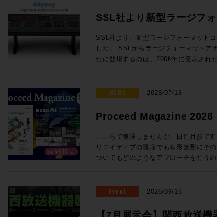
SSL社より新型ラージフ
Odysseyが発表！
SSL社より、新型ラージフォーマットコン
した。 SSLからラージフォーマットアナログインラインコンソールが新
たに登場するのは、2006年に発表されたD
年ぶり！同社ORACLEアナログコンソールで
クノロジーを中核とし、24chから96
オコンソールです。 Oracleで完成したActiveAnalogueテクノロジーを採
NEWS
2026/07/16
用 SSLの新たなラージフォーマットコンソール「Odyssey」には、昨年
発表されたORACLEアナログコンソー
Proceed Magazine 2
「ActiveAnalogue」が採用され
music AI
AD/DA変換を伴わないフルアナログ回
ここらで整理しませんか。日進月歩で進む
でリコールすることができ、伝統的で妥
リエイティブの現場でも有形無形にその
代のニーズに適う利便性を両立すること
ついてもどのようなアプローチを行うの
ダイナミクスの搭載 ・ラージ＆スモー
ろ。そこで、、、一旦ここらで整理しま
度なセッションリコール ・DAWコントロ
めてみましょう、というのが今回のProcee
ルから引き継がれる SSL Super Ana
る間にも刻々と状況は変わりそうですが
Event
2026/06/16
成 24フェーダーから96フェーダーまで、柔軟な構成が可能 Odysseyは
タイミングでもあります。他にも、Soun
・チャンネルラック ・センターセクシ
クシーンを支えてきた３つのスタジオ、L
【7月展示会】関西放送機器