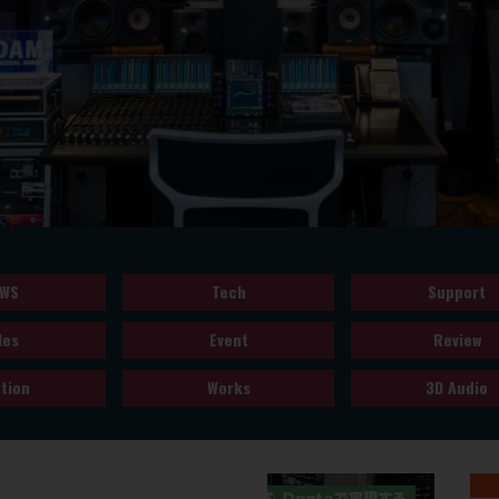
WS
Tech
Support
les
Event
Review
tion
Works
3D Audio