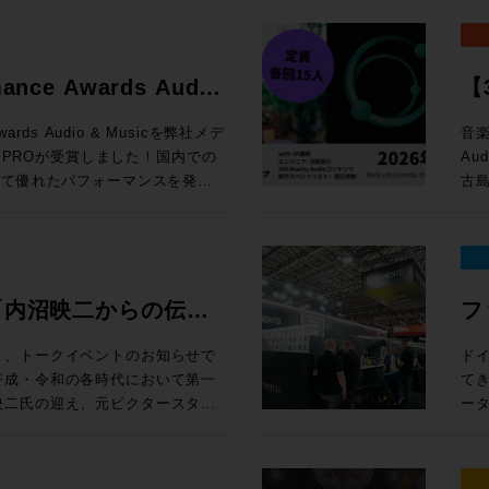
かし、Avidのオーディオ製品
「
し
ンピュータ再起動とともに最初に
定） 編集ウィンドウ上部の「ピントラックエリア」に、
と
ようなリアルタイムに操作するこ
ジ
Windows 10以上 
応できるよう開発をリード、その
クリプション（新規）製品が20%オフ
す。
ク
率
。Avid専用プロトコルである
飛躍的に拡大 空間
Pro:
ています。サウンド、音楽、そし
新
ールする前に設定すべき諸項目に関するガ
連
す。
ーティ製のサーフェスと比較して、
Re
※1
たるキャリアであり、生涯におけ
e eStoreで
で
る
mance Awards Audio
【3
Dav
ーコントロールを実現します。
ト
新価格「マ
案します。 開催概要 日時： 
15 Sequoia 対応状況 (既知の不具合)
セ
HP 講師：田巻源太 氏 株式会社インターセプター 編集技師/カラリスト
ますが、Avid Dockと組み合わ
か
ス
!
ク
loud MX, SuperRack
e eStoreで
付開
・サポートと互換性 システム要件、対応す
お
Awards Audio & Musicを弊社メデ
音楽
1
型コンソールのように使用するこ
ド
面
otion LV1
B
ドへのリンクまで、Pro Tools
機
N PROが受賞しました！国内での
Au
め
めとした各種機能を追加できる
ル
得なプラン
千台の出荷実績を記録したWaves初
e eStoreで
様 参加
は、Pro
グイ
いて優れたパフォーマンスを発揮
古島
た、
すすめです。ソフトウェアと異なり
ルを実現する。 
ル 
機能をご紹介します。昨年11月
上、お申し
スタジオシステム設計を承っておりま
の追加機能 上記以外に
を評価をいただいての受賞となり
Au
定
種、新規ユーザーから、天板の割
ド）
マル
トでは、ソフトウェア的なアップデ
ock oN Line
ーマ 1. 学校向けDanteシステムの構築とメリット Audin
討の方は、ぜひ一度弊社へご相談
さ
ー渡
ープの
ロフェッショナルまで、導入・乗り換
方
¥40,000（
H数が64CHから80CHに、出力
まや
ス
る中核を担っているのは周知の事
了後
い
OLS
が
モ
売後も機能の拡張と改良を続けて
ock oN Line
Fo
・M
ただけたのは、ひとえに皆様のご
Re
冨
さ
ン料金が加算
ク
チ・
礼申し上げます。今後も皆様のク
術に
機
ools MTRX
ェ
”「内沼映二からの伝
フ
タジ
、NDIまたはDanteの信号を地
e eStoreで
す。 2. イマーシブ（7.1.4ch）環境の体験 ADAM Aud
Pla
となるよう、情報発信からサポー
En
監
 Module： ¥135,080（税込）
ィ
イルま
なWaves Cloud MXミキ
ーカ
性・技術への深堀〜”
E
追
ます。今後ともメディア・インテ
時：202
集）
¥92,290（税込） 通常合計
体で
り、トークイベントのお知らせで
ド
ァイ
線を用意すれば低遅延でモニタリ
ア含むシステム構築のご相談は
ー
ミ
をご愛顧いただけますようお願い申
14
カラリスト）、
,100（税込） ROCK ON
は
てき
心
¥20,000（
 MXは大規模国際スポーツ大会の生
ー
プ
15:3
開催
担える
映二氏の迎え、元ビクタースタジ
ー
込
ools-2025-10-support/
3.
ク
大阪府
18
reにてビジネス会員アカウントを作成でお
UI・
の音楽制作への向き合い方やこれ
EL
る場合
Wavesだけではなくサードパーティー製の
La
ラ
込
18
26
グエンジ
性
プシ
キャスト・ミキシングで利用可能に
授
Pr
回
ペー
に位置するMTRX Studio。極
グ
る学生の方はもちろんのこと、レ
一つ
Sa
rsive WrapperがVST3に
化のアイデ