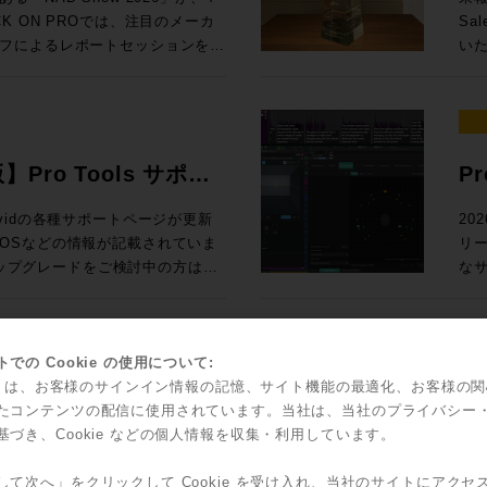
Ge
 参加申し込みはコ
た
ack SoundGridユーザー向けの
67,6
 ON PROでは、注目のメーカ
Sa
N PRO
2
測とい
入！ Rock oN eStoreで見積もり&購入！ ＊Rock oN Lin
フによるレポートセッションを実
いた
スタディで見る、現場実装 世界初！
ス
24
Se
さい！ 導入前にデモのお問い合
ジ
んとラスベガ
（OTOBACO） Studio DMI
課題を
RO /
Liv
NUGEN 
SSL System-T技術を活用した新
れて
360 Reality Audioワークショ
PRO） 大手レコーディングスタジ
S ブース番号：B-35 皆様のご来場、お待ちしております！
て発表
2026年5月12日（火）10時〜7
ル
、AI・自動化技術、リモートプロダ
介
器
SM
Di
PによるIPプロダクションの最前線ま
そ
世界で音響設計！ 〜第十四回 吸音材
ク
ション
よる即戦力のスタンダードセット ・
測
ィアテクノロジートレンドを、参加
発表
を
版】Pro Tools サポー
P
Fairlight
925,000（税込） ・IONIC 24 通
ポ
お届けします。放送・配信・ポス
ジア
RON 激動の10年と「音いじ」300
して
オー
,585,000（税込）→セール価格：
のクオリ
ラ
て、次の設備投資やワークフロー
だ
Sa
い、Avidの各種サポートページが更新
20
たソ
の技
問できなかった方も、今の世界で
ア
ltimedia / WAVES / NEUMANN
立つべく
OSなどの情報が記載されていま
リ
表
ock oN Line eStoreにてビジネ
ー
効率的にキャッチアップいただけ
Au
SCFEDイ
アダ
のアップグレードをご検討中の方はご
なサ
ー
能になりました！ 人気の
析
 After
とでご
の粋
ロードが可能です
てい
2outのステージボックスによる中小規模
体
（火） 開場13:00 、セッション
ポートはこち
Po
ーサライズ/インストール、新機能
ク
フ
聞
京都渋谷区神南1-8-18 クオリア神南
ィ
ー
対応
で
00（税込） 通常合計
ッド
込方法：お申込フォームより事前登
愛
ッ
に更新され、日本語版も順次追加
ど
での Cookie の使用について:
に
込) ROCK ON PRO
瞭
ス
ントもダウンロードできます。
機能
kie は、お客様のサインイン情報の記憶、サイト機能の最適化、お客様の
ィックで確認
idからスペシャルなオフ
S
要な
す。
olsを動作させるための基本的なマシンス
ッ
たコンテンツの配信に使用されています。当社は、当社のプライバシー
Sales Depa
ジネス会員アカウントを作成でお見積り作
ご
こへ向かう？ 〜NAB 2026での
ブ
で
の効率ア
基づき、Cookie などの個人情報を収集・利用しています。
ソールの
ャルなオファーがなんと！3連発で
FL
4:15 私にとって、3
て
ジョンと、macOS/Windowsの対応
Too
Co
Re
る定番プラグインのライブミックス
した。もちろん、継続的に業界へ
ございましたら、下記コンタクト
ィオ環境へ提
ライセ
して次へ」をクリックして Cookie を受け入れ、当社のサイトにアクセ
そし