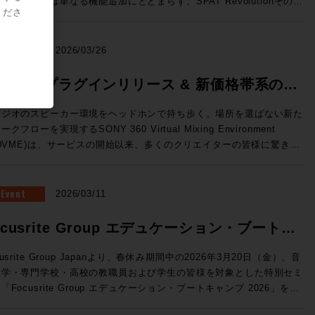
のリリースは単なる機能追加にとどまらず、SPAT Revolutionそのも
ーと極限の精度を両立した、新世代の3ウェイ・ミッドフィールドモニ
標準MPEG-Hに対応 （Pro Tools StudioおよびUltimateのみ） 国内
くださ
OnPremサーバーで展開できるVTE(仮想エンジン)、OSC(Open
の役割を再定義してしまうかのような画期的な内容。マルチメディア録
ー。独自開発の最新同軸ドライバー「MDC™」がピンポイントの正確
次世代放送向け規格として2027年からの本格導入が進行中のMPEG-
und Control)プロトコルによる外部との連携の強化、TCA Flypackお
/再生機能、ADMインポートやオブジェクト・アニメーション、外部同
音像定位と厳格な位相特性を実現。さらに、強靭な15インチ・ウーフ
。従来のステレオに加え、複数のオプショントラックを持つことが可能
示されていたFlypack Tourの紹介を行います。 >>>SSL JAPAN /
、AUXセンド、そして全面刷新されたUIと専用プラグインなど、現場
NEWS
2026/03/26
ーと新設計のトライアングル型ダクトにより、大音量時でも歪みのない
、イマーシブミックスの再生に対応するほか、ダイアログトラックの強
に直結した機能が一挙に実装された。 ●メーカーHPはこちら マル
リーンで包み込むような重低音を再生します。GLM™キャリブレーシ
や多言語放送などのインタラクティブ放送にも対応することができる。
に変換できるオーディオインターフェイス・フォーマットコンバーター
メディア録音/再生とADMインポートで、コンテンツ統合の壁を突破
60VME プラグインリリース & 新価格帯系のお
ン技術にも対応し、部屋の音響特性に合わせた完璧な補正が可能。プロ
o Toolsユーザーに身近なところで言えば、すでにSONY 360 Reallity
Tour：TCA(テンペストコントロールア
AT Revolution 26.04の最大の目玉機能が、新搭載された「マルチメデ
タジオのミキシングやマスタリングはもちろん、色付けのない「真実の
dioのコンテナファイルとして使用されている規格だ。 Pro Tools
らせ
リ)にオンライン機能が追加され、汎用PCにインストールすることでコ
録音/再生（MultiMedia Recording and Playback）」だ。これまで
タジオのスピーカー環境をヘッドホンで持ち歩く。場所を選ばない新た
ウンド」を追求するハイエンドなホームリスニング環境にも最適な最高
6.4では、Pro Tools StudioおよびUltimateに、Fraunhofer IIS 社が
ソールレスでのルーティングや信号処理が行えます。NABで展示され
AT Revolutionはリアルタイムの空間音響エンジンとして機能してきた
ークフローを実現するSONY 360 Virtual Mixing Environment
41A（Dolby Atmos） SAM™ スタジオ・モニター
したMPEG-H Rendererプラグインが無償で付属しており、Pro
た「Tour」はフェーダーパネルBoxの内部に8ch Mic/Line Inと4ch
今バージョンではSPAT Revolutionに直接録音・再生することが可能
60VME)は、サービスの開始以来、多くのクリエイターの皆様に驚きと
he Ones」シリーズの8341APと7370Aによる7.1.4chのDolby Atmos
olsから直接イマーシブ・コンテンツのモニタリングやディストリビュ
ne Out、Network Switchを内蔵したオールインワン仕様のFlypackで
なり、事前制作されたマルチトラック・コンテンツとライブ・オブジェ
えいただいています。 この度、さらに導入・活用の幅を広げる
聴環境。調整された空間と、GLM™による完璧なキャリブレーション
をすることができる。 MPEG-H Audioの詳細はこちら
のサーフェスから
ト・ミキシングを、単一のプラットフォームでシームレスに管理できる
新機能の追加」および「新価格体系」についてご案内いたします。
融合し、プロの制作基準を満たす「正解の音」と、圧倒的な没入感のイ
ofer IIS）>> Dolby ヘッドフォン・パーソナライゼーション機
セスしてフル機能のミキシングを行える新しい構成です。 ●System
うになった。空間音響エンジンとしての枠を超え、イマーシブ・コンテ
Eプラグイン 登場 これまでスタンドアロンアプリで行っていたレ
Event
2026/03/11
ーシブ・サウンドを同時に体験できる、まさに音響の未来を体現したシ
ro Tools StudioおよびUltimateのみ） この機能は、ユーザー個人
新ソフトウェアV4.3はST2110 I/Fへの対応など新しい機能強化が図
制作・再生のハブへと進化とも捉えることができそうだ。 さらに、
リング処理が、ついにDAW内で行えるようになります。 ◎DAW内で
テム。次世代のイマーシブ制作において、最適解のひとつを提示する環
部伝達関数を用いてヘッドホンでのDolby Atmosモニターの精度を
講師：澤向琢 氏 ソリッド・ステート・ロジック・ジャパ
M（Audio Definition Model）インポート機能の追加により、DAWで
AAX / VST3 / AU フォーマットに対応。 ◎スムーズな切り替え：
ocusrite Group エデュケーション・ブートキ
募集要項 ■Genelec Monitor Experience Session
させる。ユーザーがスマートフォンのカメラとSonarworks社の無料
 システム事業部 SSLジャパンでラージフォーマット・デジタ
したDolby Atmos® ADM-WAVをSPAT Revolution内に直接取り込
ーディオデバイスを変更することなく、制作中のDAW内で即座にVME
6 開催日時： 2026年7月23日（木） 11:00 / 13:00 / 14:30 / 16:00 /
イルアプリSoundID Toolsを使って作成したパーソナライズ・プロフ
ールの技術サポートを担当 ◎Day2：Session1「ELEMENTS
、任意の空間にリアルタイムで再レンダリングすることが可能に。ステ
ンプ 2026 開催
グが可能です。 ◎マルチアウト対応：複数トラックに別々の
cusrite Group Japanより、春休み期間中の2026年3月20日（金）、音
:30 会場：GENELEC エクスペリエンス・センター Tokyo 東京都港区
ルをPro Toolsに読み込ませて使用する。 自分自身の頭部伝達関数に
Blackmagic Davinciが生み出すワークフロー」 7/8（水）18:30〜
の分割やオートメーションの再構築といった手間のかかる作業は不要に
ロファイルを立ち上げるなど、プラグインならではの柔軟な運用が可能
大学・専門学校・高校の教職員および学生の皆様を対象とした特別セミ
2-22-21 参加費用：無料 参加申込方法：お申込フォームより事前登
じたバイノーラル環境を構築することができるため、より精密なイマー
kmagic Davinciを組み合
るため、イベント現場においても制作意図を損なうことなく準備時間を
利用いただけます。 ※2025年
「Focusrite Group エデュケーション・ブートキャンプ 2026」を開
願いいたします。 定員：各回5名 【ご注意事項】 ※当日は、ご来
キシングをおこなうことができるだろう。 SoundID Toolsの詳細
せることでどのようなワークフローが生まれるのか？単純にファイルシ
幅に削減できる。これらの機能はいずれも「コンテンツ制作から再生ま
月以前にご購入いただいた方は、次回のプロファイル更新時よりご利用
教育現場では「機材の老朽化」「AoIPへの対応」
者様向けの駐車場の用意はございません。公共交通機関でのご来場、も
ら（Sonarworks社WEBサイト）>> トラックピン（トラックの固
だけではないELEMENTSが持つ、MAM、Workflow automation機能
SPAT一つで完結させる」というビジョンを具現化するものだ。 オブ
【動作環境・対応DAW】 OS: macOS 11.7.10以上 /