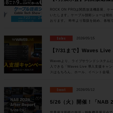
ェイス の３つから構成される。 チェンネルラックは1台で24ch分の信号
ン氏の新スタジオをレポートなど、充実
を処理する。プリアンプ、ダイナミクス
ョーに出展します
Proceed Magazine 2026 特集：music AI 音楽な、AIの、マッ
ROCK ON PROは関西放送機器展、
ロセッシングがこの1台に凝縮されており
近、衝撃的な体験しましたか？最近しま
いたします。ケーブル技術ショーは初出
接続が可能となっている。 センターセ
実のところ生成AIについてはナナメな
おります。 昨年より取扱を始め、各地で唯一無二の注目を集めている
ーフェイスでも1台が必要になり、モニ
なら、別にAIにやってもらわなくても
ELEMENTSメディアサーバーを実機
どのアナログプロセッシングが搭載されている。 Odysse
てゆーか全然その方がイイし、とか言っ
ドの魅力まで持ち合わせ、現場のワーク
サーフェイスは、センターセクションとC
思春期でしたがそれも卒業です。いまや
未来のストレージをご体感ください！また
Sales
2026/05/15
る。 Channelセクションは１ベイ＝8フェーダーの仕様で、最小24フェー
らず、アセットの管理に至るまで2次元
ケーションを連携させたROCK ON P
ダー+センター8フェーダー（３ベイ+
は、もはやAIを「従えて」行うべき事
ションも展示いたします。 大阪・東京をはじめ、全国の皆さまとお会い
【7/31まで】Waves L
ことができ、最大96フェーダー+セン
Proceed Magazineでは、海外の
できる貴重な機会です。製品に関するご
まさに待望と言える、SSL新型アナロ
方向に向かっているのか「いまの音楽な
開催！
例のご紹介や個別のご提案など、会場ス
Wavesより、ライブサウンドシステムにW
「Odyssey」。価格・納期につきま
取り入れたもの、未来にやってくるもの
お気軽にROCK ON PROブースへお立ち寄りくださ
入できる「Waves Live 導入支援キャンペー
相談となります。下記お問い合わせフォ
らを見据える航海図です。さぁ、まいりまし
送機器展 ＞＞ 事前来場登録制：公式サイト（h
スはもちろん、ホール、イベント会場、
ご相談ください！
Proceed Magazine 2026 全132
osaka.co.jp/kbe/） 期間：2026年7月8日(水)・9日(木) 場所：大阪南港
設備音響など、さまざまなライブサウンドの
発行：株式会社メディア・インテグレーション ◎SAMPLE
ATCホール（大阪市住之江区南港北2-1-10） ☆ROCK ON 
システム。12ライン出力と内臓DSPサ
ックで拡大表示) ◎Contents ★People of Sound / Natsu Summer ★特
ELEMENTS ブース番号：58 同時開催! Future Tech Night 2026 Osaka
ンワンで搭載した64チャンネルミキサーeMot
Event
2026/05/12
集：音楽のAIなマップ 〜AIは音の現
関西放送機器展の前日と1日目の夜、Rock
わせたステージボックスのセットなど、
しているか / 音とAI、5つの技術カテゴリ
展する注目のメーカーを迎え、プロダク
Wavesの定番プラグインが導入できるスペシ
5/26（火）開催！「NAB 202
に見る「いまどこにいるか」 ★Sound Trip Bob Clearmountain @Los
セッションを開催します！ NABでも注目を集めたBlackmagic Designの
の特別セットは以下3種類！ ・eMotion 
Angels Abbey Road Studios / British 
Fairlight Live、Solid State Log
Report」！
ジボックスセット ・Yamaha DM7ユーザ
世界最大規模の放送・映像機器展示会である「