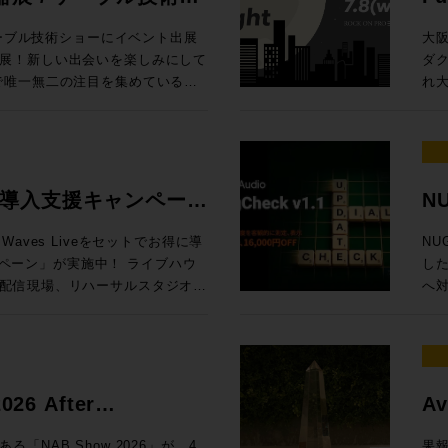
の内容でお届けします！
Ses
、EQをはじめとしたアナログプ
プ。 最
/ 
ケーブル技術ショーにイベント出展
大
最大で4台、つまり、96chまで
したよ、音楽なAIで。これまで、
東京
展！新しい出会いを楽しみにして
ダ
クションラックはどのサイズのサ
視線を送っていました。これくらい
より
れ大
タリング、バスプロセッシングな
（がんばれば）自分でできるし、っ
内 【1セッション・1時間・各回5名様限定】 Genelec エクスペリエン
展示！オンプレでありながらクラウ
キ
yコントロール
ちゃって。完全にわかりやすくAI
ス・
フローに合わせた機能を提供する
する
hannelセクションで構成され
、作曲自体や制作アシストのみな
を
、Q-SYSとオリジナルアプリ
MA
のディスプレイ内で起きること
き、
RO独自のアナウンス収録ソリュー
Da
センター）から、１ベイずつ増やす
柄と言えるでしょう。今回の
ご体験
場
ive 導入支援キャンペーン
NU
ター8フェーダーまで選択が可能。
動向も含めてテクノロジーがどのような
日（木
質問・ご相談はもちろん、導入事
と
グ・インライン・コンソール
AIマップ」を整えます。皆さんが
定 ●イマーシブ・ルーム 【当日設置のモニター】8381A、8341A（Dolby
記
タッフが丁寧に対応いたします。
ょう。 ※7/1追加情報 Blackmagic Design 
aves Liveをセットでお得に導
NU
しては仕様により都度お見積り、ご
、クリエイターが携えるべきこれ
At
い。 ■第11回 関西放
20 実機展示決定
ン」が実施中！ ライブハウ
した
ーム、または、弊社営業担当まで
ょう、bon voyage！
Music 
ttps://www.tv-
Da
配信現場、リハーサルスタジオ、
へ
ページ 定価：500円（本体価格455円）
83
Da
現場に対応するWaves Live
ット機能
 （画像クリ
Music、
PRO /
会1
ーバ、16+1フェーダーをオールイ
¥1
ジャパン） オーディオ
市北
ion LV1 Classicと規模に合
ス
場に何をもたらすか〜 AIは今何を
門媒
 oN Umedaにて機器展にも出
お申
いますぐライブサウンドの現場で
明確
 Suno社インタビュー / 用途別
As
トをさらに深掘りするスペシャル
7/8（
ャルセットです。 期間限定
ロモ
6 After
Av
サ
会「
LV1 Classicコンソール＋ステー
当）
Grove Studios / Air Studios
技術
icのSystem-Tと、ELEMENTSにゲスト
な懇
賞
ー向け、SuperRack
11日（木）17時
NAB Show 2026」が、4
果報