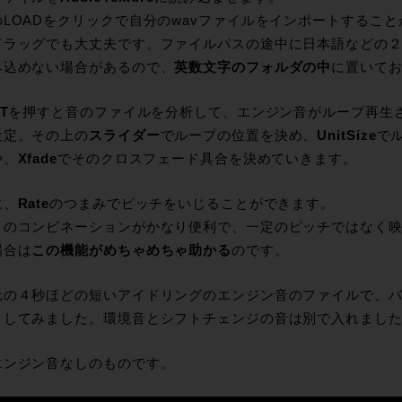
のLOADをクリックで自分のwavファイルをインポートするこ
ドラッグでも大丈夫です。ファイルパスの途中に日本語などの２b
み込めない場合があるので、
英数文字のフォルダの中
に置いて
T
を押すと音のファイルを分析して、エンジン音がループ再生
設定、その上の
スライダー
でループの位置を決め、
UnitSize
で
や、
Xfade
でそのクロスフェード具合を決めていきます。
に、
Rate
のつまみでピッチをいじることができます。
このコンビネーションがかなり便利で、一定のピッチではなく
場合は
この機能がめちゃめちゃ助かる
のです。
元の４秒ほどの短いアイドリングのエンジン音のファイルで、
トしてみました。環境音とシフトチェンジの音は別で入れまし
エンジン音なしのものです。