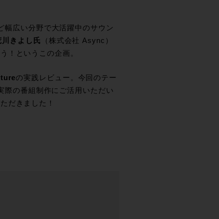
など幅広い分野で大活躍中のサウン
荒川きよし氏
（株式会社 Async）
おう！というこの企画。
ture
の実践レビュー。今回のテー
実際の番組制作にご活用いただい
いただきました！
。