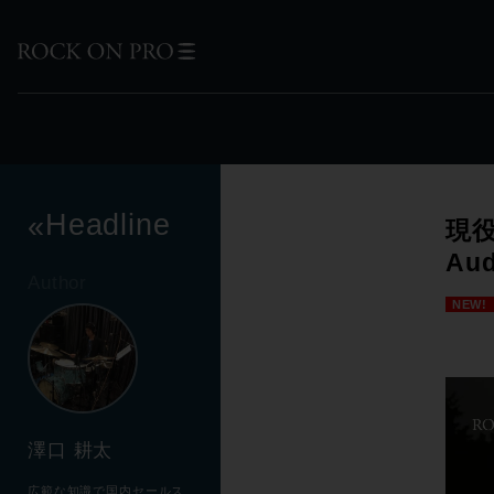
Headline
«
現役
Au
Author
NEW!
澤口 耕太
広範な知識で国内セールス