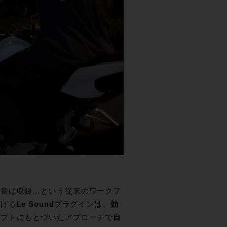
い音は収録…という従来のワークフ
拡げる
Le Sound
プラグインは、
効
セプトにもとづいたアプローチで
自