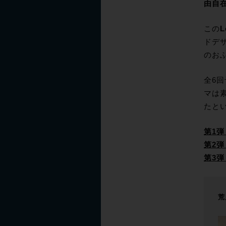
由自
この
L
ドデ
のお
全6
マは
たと
第1弾
第2弾
第3弾
荒