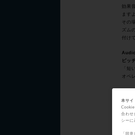
効果
ます
その
ズム
付け
Audio
ピッ
「短
オペ
実際
こち
本サイト
Coo
合わせ
シーに
「同意