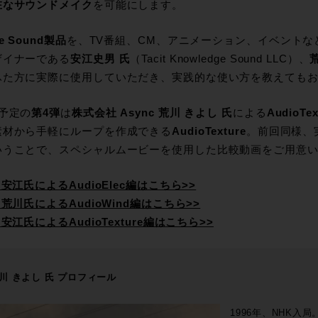
在なサウンドメイク
を可能にします。
e Sound製品
を、TV番組、CM、アニメーション、イベント
ザイナーである
安江史男 氏
（Tacit Knowledge Sound LLC）、
ふた方に実際に使用していただき、実践的な使い方を教えても
回予定の
第4弾
は
株式会社 Async 荒川 きよし 氏
による
AudioTex
素材から手軽にループを作成できる
AudioTexture
。前回同様、
いうことで、スペシャルムービーを使用した比較動画をご用意
 安江氏によるAudioElec編はこちら>>
 荒川氏によるAudioWind編はこちら>>
 安江氏によるAudioTexture編はこちら>>
川 きよし 氏 プロフィール
1996年、NHK入局