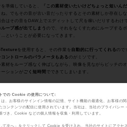
音を準備していると、
「この素材使いたいけどちょっと短いん
よね。でもその音が古い音だったりするとその素材しか存在し
場合はその音をDAW上でエディットして尺を稼いだりするわけ
の
ループ感が出てしまう
ので、それをなくすためにループする
て…ということが必要になってきます。
Texture
を使用すると、その作業を
自動的に行ってくれる
ので
チコントロールのパラメータもある
のがミソです。
い素材をループ感なく伸ばしながら、映像を見ながらピッチの
レーションが
ごく短時間
でできてしまいます。
やってみます。
ら、バイクのアイドリングの４秒ほどの短い素材です。
での Cookie の使用について:
kie は、お客様のサインイン情報の記憶、サイト機能の最適化、お客様の
たコンテンツの配信に使用されています。当社は、当社のプライバシー
基づき、Cookie などの個人情報を収集・利用しています。
して次へ」をクリックして Cookie を受け入れ、当社のサイトにアクセ