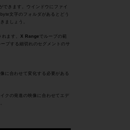
とができます。ウインドウにファイ
yte文字のフォルダがあるとどう
おきましょう。
されます。
X Range
でループの範
ループする細切れのセグメントのサ
映像に合わせて変化する必要がある
バイクの発進の映像に合わせてエデ
た。