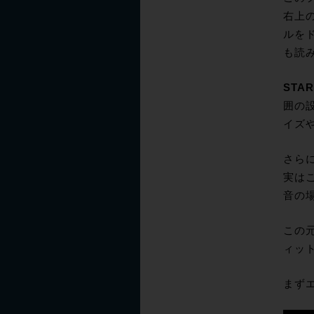
右上
ルを
も読
STAR
囲の
イズ
さら
実は
音の
この
ィッ
まず