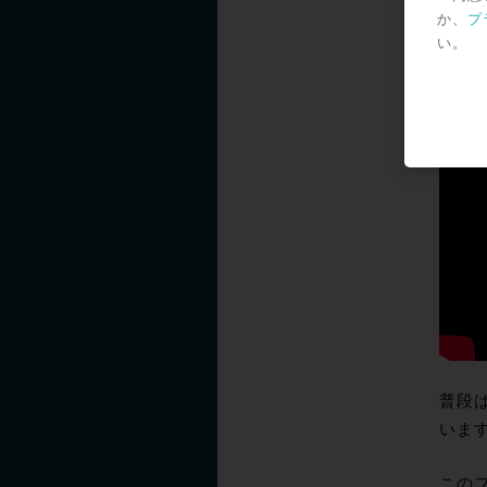
か、
プ
い。
普段
いま
この