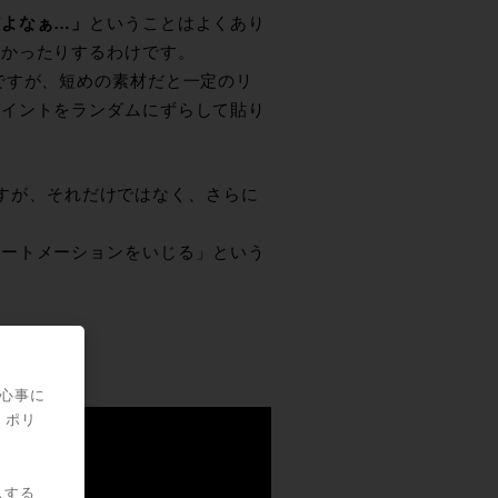
だよなぁ…」
ということはよくあり
なかったりするわけです。
ですが、短めの素材だと一定のリ
ポイントをランダムにずらして貼り
すが、それだけではなく、さらに
オートメーションをいじる」という
関心事に
・ポリ
スする