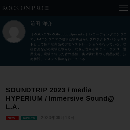
前田 洋介
［ROCKONPROProductSpecialist］レコーディングエンジニ
ア、PAエンジニアの現場経験を活かしプロダクトスペシャリス
トとして様々な商品のデモンストレーションを行っている。映
画音楽などの現場経験から、映像と音声を繋ぐワークフロー運
用改善、現場で培った音の感性、実体験に基づく商品説明、技
術解説、システム構築を行っている。
SOUNDTRIP 2023 / media
HYPERIUM / Immersive Sound@
L.A.
2023年09月13日
NEW!
Review