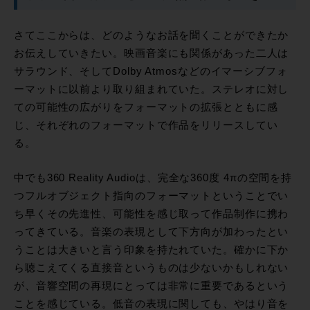
さてここからは、どのようなお話を聞くことができたか
お伝えしていきたい。映画音楽にも関係があった二人は
サラウンド、そしてDolby Atmosなどのイマーシブフォ
ーマットに以前より取り組まれていた。ステレオに対し
ての可能性の広がりをフォーマットの拡張とともに感
じ、それぞれのフォーマットで作品をリリースしてい
る。
中でも360 Reality Audioは、完全な360度 4πの空間を持
つフルオブジェクト指向のフォーマットということでい
ち早くその先進性、可能性を感じ取って作品制作に携わ
ってきている。音楽の表現として下方向が加わったとい
うことは大きいと言う印象を持たれていた。確かに下か
ら聴こえてくる直接音というものは少ないかもしれない
が、音響空間の再現にとっては非常に重要であるという
ことを感じている。低音の表現に関しても、やはり音を