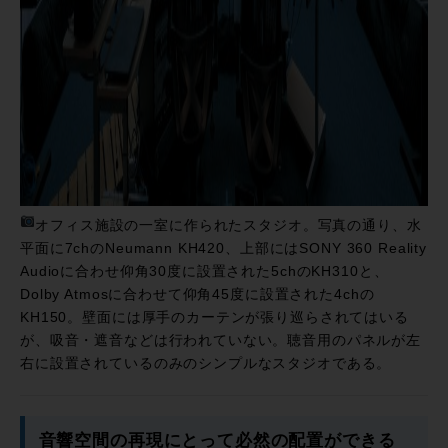
オフィス施設の一室に作られたスタジオ。写真の通り、水
平面に7chのNeumann KH420、上部にはSONY 360 Reality
Audioに合わせ仰角30度に設置された5chのKH310と、
Dolby Atmosに合わせて仰角45度に設置された4chの
KH150。壁面には厚手のカーテンが張り巡らされてはいる
が、吸音・遮音などは行われていない。聴音用のパネルが左
右に設置されているのみのシンプルなスタジオである。
音響空間の再現にとって必然の配置ができる