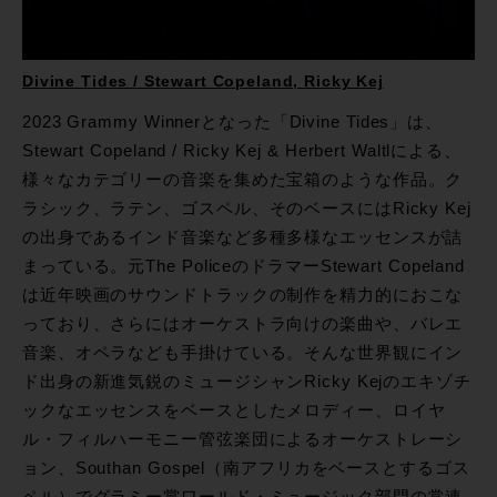
Divine Tides / Stewart Copeland, Ricky Kej
2023 Grammy Winnerとなった「Divine Tides」は、
Stewart Copeland / Ricky Kej & Herbert Waltlによる、
様々なカテゴリーの音楽を集めた宝箱のような作品。ク
ラシック、ラテン、ゴスペル、そのベースにはRicky Kej
の出身であるインド音楽など多種多様なエッセンスが詰
まっている。元The PoliceのドラマーStewart Copeland
は近年映画のサウンドトラックの制作を精力的におこな
っており、さらにはオーケストラ向けの楽曲や、バレエ
音楽、オペラなども手掛けている。そんな世界観にイン
ド出身の新進気鋭のミュージシャンRicky Kejのエキゾチ
ックなエッセンスをベースとしたメロディー、ロイヤ
ル・フィルハーモニー管弦楽団によるオーケストレーシ
ョン、Southan Gospel（南アフリカをベースとするゴス
ペル）でグラミー賞ワールド・ミュージック部門の常連