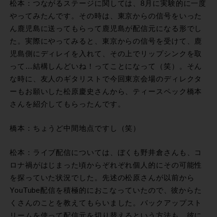
松本：つながるステージに関しては、8月に実験的に一度
やってみたんです。その時は、東京からの信号をいった
ん鹿児島に送ってもらって鹿児島が配信元になる形でし
た。実際にやってみると、東京からの信号を受けて、鹿
児島側にディレイを入れて、その上でリップシンクを取
って…結構しんどいね！ってことになって（笑）。そん
な時に、友人のギタリストで今回東京会場のディレクタ
ーもお願いした松原慶史さんから、ティースペック橋本
さんを紹介してもらったんです。
橋本：ちょうど中間地点ですし（笑）
松本：ライブ配信については、ぼくも野井倉さんも、コ
ロナ禍がはじまった頃からぞれぞれ個人的にその可能性
を探っていた状況でした。先述の松原さんが以前から
YouTube配信を積極的におこなっていたので、彼からた
くさんのことを教えてもらいました。バックアップスト
リームを使って配信元を切り替えるという方法も、彼に