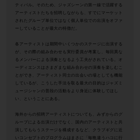
ティバル。そのため、ジャズシーンの第一線で活躍する
アーティストたちを招聘しながらも、すでにマーケット
されたグループ単位ではなく個人単位での出演をオファ
ーしていることが最大の特徴だ。
各アーティストは期間中いくつかのステージに出演する
が、その際の組み合わせも実行委員が考案し、毎回異な
るメンバーによる演奏となるよう工夫がされている。オ
ーディエンスはさまざまな組み合わせの演奏を楽しむこ
とができ、アーティスト同士の出会いの場としても機能
しているが、こうした手法を取る最大の目的はジャズミ
ュージシャンの普段の活動をより身近に体験してほし
い、ということにある。
海外からの招聘アーティストについても、みずからのグ
ループによる出演だけでなく、国内のアーティストと共
演してもらうステージを構成するなど、クラブギグに近
いコンセプトのプログラムはまさに「毎晩違うハコに行