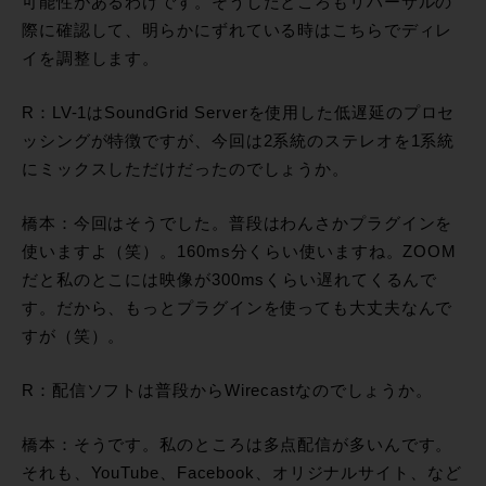
可能性があるわけです。そうしたところもリハーサルの
際に確認して、明らかにずれている時はこちらでディレ
イを調整します。
R：LV-1はSoundGrid Serverを使用した低遅延のプロセ
ッシングが特徴ですが、今回は2系統のステレオを1系統
にミックスしただけだったのでしょうか。
橋本：今回はそうでした。普段はわんさかプラグインを
使いますよ（笑）。160ms分くらい使いますね。ZOOM
だと私のとこには映像が300msくらい遅れてくるんで
す。だから、もっとプラグインを使っても大丈夫なんで
すが（笑）。
R：配信ソフトは普段からWirecastなのでしょうか。
橋本：そうです。私のところは多点配信が多いんです。
それも、YouTube、Facebook、オリジナルサイト、など