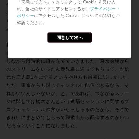
「同意して次へ」をクリックして Cookie を受け入
危なっかしいやり方です（笑）。技術屋さんなら絶対に
れ、当社のサイトにアクセスするか、
プライバシー・
採用しない方法ですね（笑）。本番中はずっと電話でや
ポリシー
にアクセスした Cookie についての詳細をご
りとりしながら、各会場の配信ストリームを流したり止
確認ください。
めたりしてました。
同意して次へ
野井倉：当時はライブ配信の技術というものが方法論と
して確立していなかったので、トライ＆エラーを繰り返
しながら段階的に組み立てていきました。東京会場から
のストリームをいったん鹿児島に送ってもらって、配信
元を鹿児島1本にするというやり方も最初に試しました。
ただ、東京からも同じチャンネルに配信できるなら、そ
れがいいんじゃないか、と。であれば、つながるステー
ジに関しては橋本さんという遠隔セッションに関するプ
ロフェッショナルの方がいらっしゃるのだから、そこで
きれいにまとめてもらって和歌山から配信するのがいい
だろうということになりました。