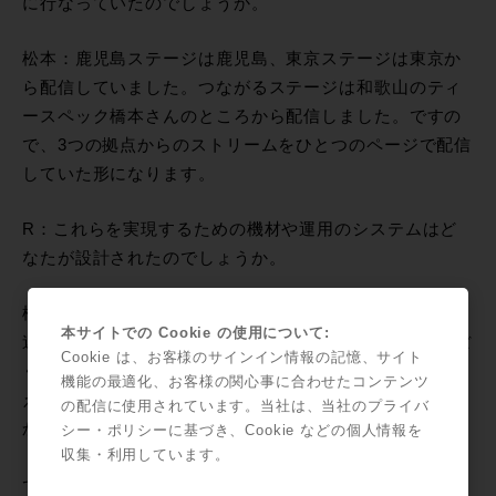
に行なっていたのでしょうか。
松本：鹿児島ステージは鹿児島、東京ステージは東京か
ら配信していました。つながるステージは和歌山のティ
ースペック橋本さんのところから配信しました。ですの
で、3つの拠点からのストリームをひとつのページで配信
していた形になります。
R：これらを実現するための機材や運用のシステムはど
なたが設計されたのでしょうか。
松本：機材については各会場の方々にお任せしました。
本サイトでの Cookie の使用について:
連続配信しながら2会場を切り替える方法については、ぼ
Cookie は、お客様のサインイン情報の記憶、サイト
くが思いつきで実験していた方法を使用しています。例
機能の最適化、お客様の関心事に合わせたコンテンツ
えば、鹿児島会場のバックアップストリームに東京会場
の配信に使用されています。当社は、当社のプライバ
からの映像を流し、時間が来たら鹿児島会場のメインス
シー・ポリシーに基づき、Cookie などの個人情報を
収集・利用しています。
トリームを落とすんです。すると、バックアップに流れ
ている東京会場からの映像に切り替わる、というかなり