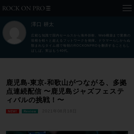
澤口 耕太
広範な知識で国内セールスから海外折衝、Web構築まで業務の
垣根を軽々と超えるフットワークを発揮。ドラマーらしからぬ
類まれなタイム感で毎朝のROCKONPROを翻弄することもし
ばしば。実はもう40代。
鹿児島-東京-和歌山がつながる、多拠
点連続配信 〜鹿児島ジャズフェステ
ィバルの挑戦！〜
2021年08月18日
NEW!
Review