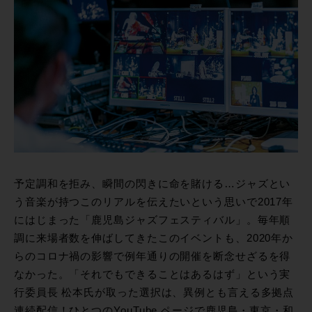
予定調和を拒み、瞬間の閃きに命を賭ける…ジャズとい
う音楽が持つこのリアルを伝えたいという思いで2017年
にはじまった「鹿児島ジャズフェスティバル」。毎年順
調に来場者数を伸ばしてきたこのイベントも、2020年か
らのコロナ禍の影響で例年通りの開催を断念せざるを得
なかった。「それでもできることはあるはず」という実
行委員長 松本氏が取った選択は、異例とも言える多拠点
連続配信！ひとつのYouTube ページで鹿児島・東京・和