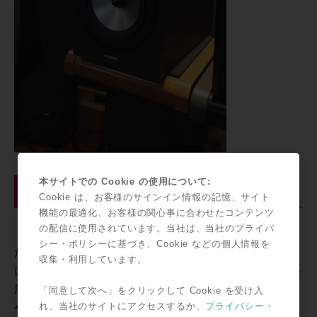
本サイトでの Cookie の使用について:
◎店頭ではFostexとRock oNのコラボレーショ
ンFOSTEX / NF01Rの展示も行っております！
Cookie は、お客様のサインイン情報の記憶、サイト
機能の最適化、お客様の関心事に合わせたコンテンツ
の配信に使用されています。当社は、当社のプライバ
『Fosetexモニタースピーカーの新たな幕開け』と銘打
シー・ポリシーに基づき、Cookie などの個人情報を
たれたNF01Rは、FostexとRock oNのコラボレーション
収集・利用しています。
によって誕生しました。名機NF-01Aで評価の高かった長
所はそのままに、さらにそれを新開発のHRダイヤフラム
「同意して次へ」をクリックして Cookie を受け入
れ、当社のサイトにアクセスするか、
プライバシー・
や数々のテクノロジーで進化させました。詳細はリンク