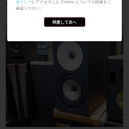
ポリシー
にアクセスした Cookie についての詳細をご
から記事をチェック！
確認ください。
＞＞WEBをチェック！
同意して次へ