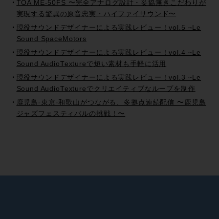
TOA ME-50FS 〜完全アナログ設計・妥協無きこだわりが
実現する驚異の原音忠実・ハイファイサウンド〜
現役サウンドデザイナーによる実践レビュー！vol.5 ~Le
Sound SpaceMotors
現役サウンドデザイナーによる実践レビュー！vol.4 ~Le
Sound AudioTextureで短い素材も手軽に活用
現役サウンドデザイナーによる実践レビュー！vol.3 ~Le
Sound AudioTextureでクリエイティブなループを制作
鹿児島-東京-和歌山がつながる、多拠点連続配信 〜鹿児島
ジャズフェスティバルの挑戦！〜