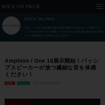
ROCK ON PRO
渋谷：〒150-0041東京都渋谷区神南1-8-18クオリア神南フラ
ッツ1F03-3477-1776梅田：〒530-0012大阪府大阪市北区芝田
1-4-14芝田町ビル6F06-6131-3078
Amphion / One 18展示開始！パッシ
ブスピーカーが放つ繊細な音を体感
ください！
2017年04月16日
NEW!
Review