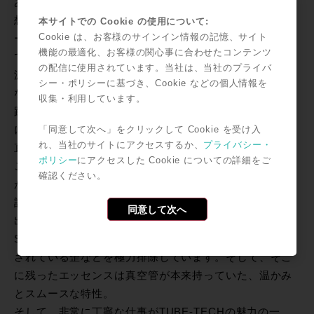
あり、特性向上には多くの苦労を伴うものであることは
想像して頂けるはず。わかり易い例を挙げると、ヒータ
本サイトでの Cookie の使用について:
Cookie は、お客様のサインイン情報の記憶、サイト
ーは単純に電熱線と考えることができるので、トランス
機能の最適化、お客様の関心事に合わせたコンテンツ
で電圧を整えただけの回路では交流点火となり、電源周
の配信に使用されています。当社は、当社のプライバ
波数(50Hz,60Hz)に応じたハムが乗ってきます。ハムを
シー・ポリシーに基づき、Cookie などの個人情報を
なくすためには直流にする必要が有ります。その整流回
収集・利用しています。
路もしっかりとした設計にして、リップルを抑えた回路
にしなければいけません。少しのリップルが、ノイズに
「同意して次へ」をクリックして Cookie を受け入
れ、当社のサイトにアクセスするか、
プライバシー・
直結しS/Nの悪化に繋がるのです。
ポリシー
にアクセスした Cookie についての詳細をご
このように、設計の如何によってその特性が変化するの
確認ください。
が真空管回路設計の醍醐味。TUBE-TECHはその回路設
計に徹底したこだわりを持ち、真空管の性能を全て引き
同意して次へ
出すということに注力をしているメーカーの一つ。歪、
S/Nといった特性にこだわり、一般的に真空管らしいと
されている歪などを極力排除しています。そして、そこ
に残ったエッセンスは真空管が本来持っていた、温かみ
とスムースな特性。
そして、非常に丁寧な仕事がTUBE-TECHの魅力の一