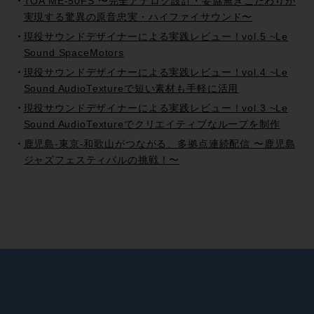
TOA ME-50FS 〜完全アナログ設計・妥協無きこだわりが
実現する驚異の原音忠実・ハイファイサウンド〜
現役サウンドデザイナーによる実践レビュー！vol.5 ~Le
Sound SpaceMotors
現役サウンドデザイナーによる実践レビュー！vol.4 ~Le
Sound AudioTextureで短い素材も手軽に活用
現役サウンドデザイナーによる実践レビュー！vol.3 ~Le
Sound AudioTextureでクリエイティブなループを制作
鹿児島-東京-和歌山がつながる、多拠点連続配信 〜鹿児島
ジャズフェスティバルの挑戦！〜