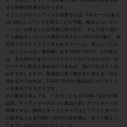
す。その上でオプティカル素子の持つ人間的な感覚を併
せた独特の世界が広がります。
オリジナルのニュアンスが必要ならば、Fixモードがあり
LA-2Aのニュアンスを得ることも可能。幅広いコンプレ
ッションを得ることが可能な懐の広さ、そして深く掛け
ても破綻をしないその素性の良さがこのCL1Bの魅力。真
空管プロダクトでよく言われるウォーム、歪といったエ
ッセンスからは一番対極にあるTUBE-TECH。その良さ
は、玄人好みのまさにアウトボードならではのもの。わ
かりやすい変化を求めるのであれば、他のプロダクトを
おすすめしますが、普遍的に長く飽きずに使える一台を
求めるのであれば、TUBE-TECHの製品は心からオスス
メ出来るプロダクトです。
どの製品を選んでも、一生モノとなるTUBE-TECHの製
品群。キャラクターの立った製品の多いアウトボードの
市場ですが、独特なキャラクターではなくアウトボード
の基準点となるTUBE-TECHの存在感は、却って際立っ
てきているのではないでしょうか。