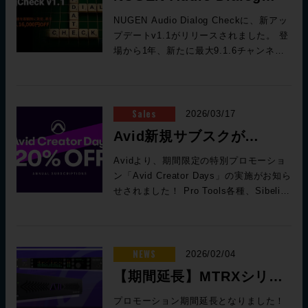
臓DSPサーバ、16+1フェーダーをオール
インワンで搭載した64チャンネルミキサ
Check v1.1リリース & 記
NUGEN Audio Dialog Checkに、新アッ
ーeMotion LV1 Classicと規模に合わせ
プデートv1.1がリリースされました。 登
念特価!
たステージボックスのセットなど、いま
場から1年、新たに最大9.1.6チャンネル
すぐライブサウンドの現場でWavesの定
のオーディオトラックへ対応したほか、
番プラグインが導入できるスペシャルセ
プロジェクトの開始点に依らないタイム
ットです。 期間限定の特別セットは以下
ライン・オフセット機能も追加となりま
3種類！ ・eMotion LV1 Classicコンソー
す。 このアップデートを記念して、期間
Sales
2026/03/17
ル＋ステージボックスセット ・Yamaha
限定で¥16,000割引の特別価格プロモー
Avid新規サブスクが
DM7ユーザー向け、SuperRack
ションも実施！ 放送、映画、ゲーム、ス
SoundGridスターターセット ・
トリーミングなどあらゆるコンテンツの
20%OFFとなるAvid
Avidより、期間限定の特別プロモーショ
SuperRack SoundGridユーザー向けの
要であるダイアログの明瞭度を明確に判
ン「Avid Creator Days」の実施がお知ら
Creator Daysプロモーシ
DM7用I/Oカード この夏のライブ現場は
断できるこのツール、気になっていた方
せされました！ Pro Tools各種、Sibelius
もちろん、放送局の可搬システムとして
はお見逃しなく。 ☆プロモーション概要
ョン開催！
各種、Media Composer Ultimateの各年
も活躍するLV1をぜひご検討ください！
☆ 内容：Dialog Checkが16,000円割引
間サブスクリプション（新規）が、期間
導入前にデモのお問い合わせも受付中で
（100ドル相当）の50,050円（税込）で
限定で20%オフになるプロモセールで
す。 ☆プロモーション概要☆ 内容：対象
提供 期間：2026年5月12日（火）10時〜
す。新年度を迎える今、このプロモーシ
NEWS
2026/02/04
のWaves Live製品を期間限定の特別価格
6月11日（木）17時まで NUGEN Audio /
ョンをぜひご活用ください。 プロモーシ
でご提供 期間：2026年5月12日（火）10
【期間延長】MTRXシリー
Dialog Check 通常価格(税込)：￥
ョン概要 ◎期間：2026/3/16 ～
時〜7月31日（金）予定 ◎期間限定セッ
67,650 → 特別価格(税込)：50,050円
2026/4/13 ◎内容：下記年間サブスクリ
ズにPro Tools Ultimate永
プロモーション期間延長となりました！
ト 一覧 人気のLV1 Classicコンソールと
ROCK ON PROで見積もり&購入！