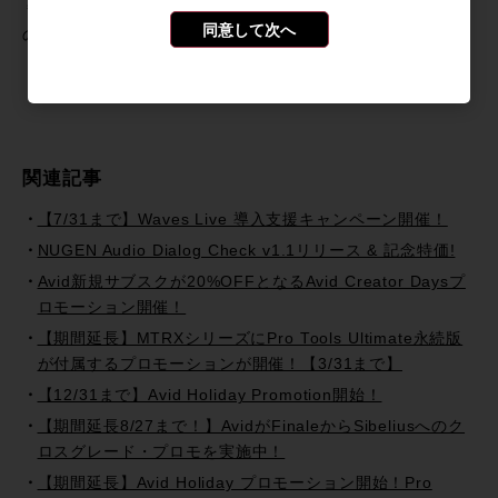
＊記事中に掲載されている情報は2018年05月22日時点のも
同意して次へ
のです。
関連記事
【7/31まで】Waves Live 導入支援キャンペーン開催！
NUGEN Audio Dialog Check v1.1リリース & 記念特価!
Avid新規サブスクが20%OFFとなるAvid Creator Daysプ
ロモーション開催！
【期間延長】MTRXシリーズにPro Tools Ultimate永続版
が付属するプロモーションが開催！【3/31まで】
【12/31まで】Avid Holiday Promotion開始！
【期間延長8/27まで！】AvidがFinaleからSibeliusへのク
ロスグレード・プロモを実施中！
【期間延長】Avid Holiday プロモーション開始！Pro