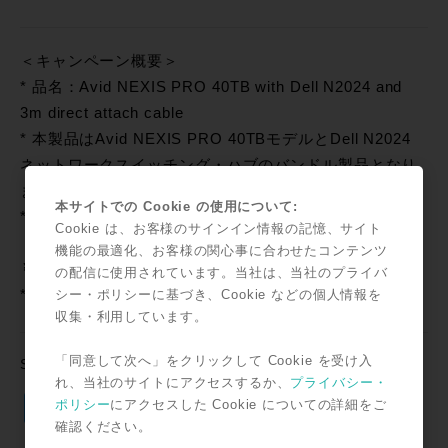
＜キャンペーン概要＞
* 品名：Avid NEXIS PRO 40TB with Dell N2024 and
3m direct attach cable
* 本製品はAvid NEXIS PRO 40TBモデルとDell N2024
ネットワークスイッチング・ハブのバンドル製品となり
ます。
本サイトでの Cookie の使用について:
*
通常価格￥1,782,000
Cookie は、お客様のサインイン情報の記憶、サイト
→プロモーション価格￥1,663,200（本体価格
機能の最適化、お客様の関心事に合わせたコンテンツ
￥1,540,000）
￥118,800 OFF !!
の配信に使用されています。当社は、当社のプライバ
シー・ポリシーに基づき、Cookie などの個人情報を
* 期限：2018年6月15日までのご発注が対象です。
収集・利用しています。
「同意して次へ」をクリックして Cookie を受け入
SNSで共有
れ、当社のサイトにアクセスするか、
プライバシー・
Twitter
Facebook
Line
Email
共
ポリシー
にアクセスした Cookie についての詳細をご
確認ください。
有