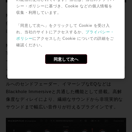
シー・ポリシーに基づき、Cookie などの個人情報を
収集・利用しています。
MicroPitchは、1976年に発売されたEventideを代表する
伝説的な機材H910 Harmonizerからはじまり、歴史と共
「同意して次へ」をクリックして Cookie を受け入
に進化を続けてきたプラグインです。
れ、当社のサイトにアクセスするか、
プライバシー・
ポリシー
にアクセスした Cookie についての詳細をご
確認ください。
MicroPitch Immersiveでは、Left/Right、Front/Back、
Top/MainそれぞれのDetuneパラメーターをTiltコントロ
同意して次へ
ールすることにより、非対称なデチューンを作り出すこ
とができます。パラメーターを設定した2点間で時間軸変
化させることが可能なモーフィングバーや、各チャンネ
ルへのセンドフェーダー、イマーシブなEQなどは
Blackhole Immersiveと共通した機能として搭載。高解
像度なディレイにより、繊細なサウンドから非現実的な
サウンドまで幅広い音作りが行えるプラグインです。