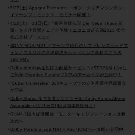
5/27(土) Apogee Presents: ：ボブ・クリアマウンテン・
イマーシブ・ミックス・セミナー開催！
4/29(土)、30日(日)『銀河英雄伝説 Die Neue These 策
謀』を立体音響チェアで体験！ニコニコ超会議2023 松竹
株式会社ブースにて
SONY MDR-MV1 イマーシブ時代のリファレンスヘッドフ
ォン / スタジオの音場環境をヘッドホンで高精度に再現
360 VME
Dolby Atmos再生対応の配信サービス NeSTREAM Liveに
てAvid Creative Summit 2023のアーカイブが公開中！
”Cube: Immersive” 8chキューブでの立体音響作品鑑賞会
が開催
Dolby Atmos 用マスタリングツール Dolby Atmos Album
Assemblerがリリース(90日間体験版有り)
GLM4.2国内提供開始！モニターキャリブレーションは新
次元へ
Dolby Personalized HRTF App (iOS)ベータ版が公開中