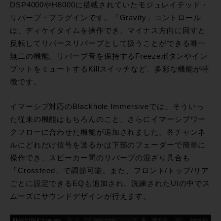
DSP4000やH8000に搭載されていたモジュレイテッド・
リバーブ・プラグインです。「Gravity」コントロール
は、ディケイタイムを操作でき、マイナス方向に回すと
反転してリバースリバーブとして扱うことができる唯一
無二の機能。リバーブ音を保持するFreezeボタンやイン
プットをミュートするKillスイッチなど、多彩な機能が特
徴です。
イマーシブ対応のBlackhole Immersiveでは、そういっ
た従来の機能はもちろんのこと、さらにイマーシブワー
クフローに合わせた機能が追加されました。各チャンネ
ルにどれだけ信号を送るかは下部のフェーダーで簡単に
操作でき、スピーカー間のリバーブの混ざり具合も
「Crossfeed」で調節可能。また、フロント/トップ/リア
ごとに設定できるEQも追加され、洗練されたUIの中でス
ムーズにサウンドデザインが行えます。