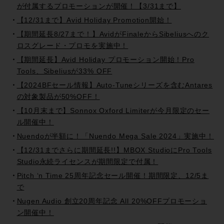
が付属するプロモーションが開催！【3/31まで】
【12/31まで】Avid Holiday Promotion開始！
【期間延長8/27まで！】AvidがFinaleからSibeliusへのク
ロスグレード・プロモを実施中！
【期間延長】Avid Holiday プロモーション開始！Pro
Tools、Sibeliusが33% OFF
【2024BFセール情報】Auto-Tuneシリーズを含むAntares
の対象製品が50%OFF！
【10月末まで】Sonnox Oxford Limiterが今月限定のセー
ル開催中！
Nuendoが半額に！「Nuendo Mega Sale 2024」実施中！
【12/31までさらに期間延長!!】MBOX StudioにPro Tools
Studio永続ライセンスが期間限定で付属！
Pitch ‘n Time 25周年記念セール開催！期間限定、12/5ま
で
Nugen Audio 創立20周年記念 All 20%OFFプロモーショ
ン開催中！