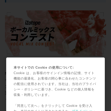
本サイトでの Cookie の使用について:
Cookie は、お客様のサインイン情報の記憶、サイト
Nintendo Switch用ゲーム『メグとばけもの』(メーカ
機能の最適化、お客様の関心事に合わせたコンテンツ
ー：Odencat) 使用楽曲を題材としたボーカルミックスコ
の配信に使用されています。当社は、当社のプライバ
ンテストを同時開催します。
シー・ポリシーに基づき、Cookie などの個人情報を
完成した楽曲オケと処理前のボーカルSTEMを使ってミ
収集・利用しています。
ックスにチャレンジしてみましょう。
「同意して次へ」をクリックして Cookie を受け入