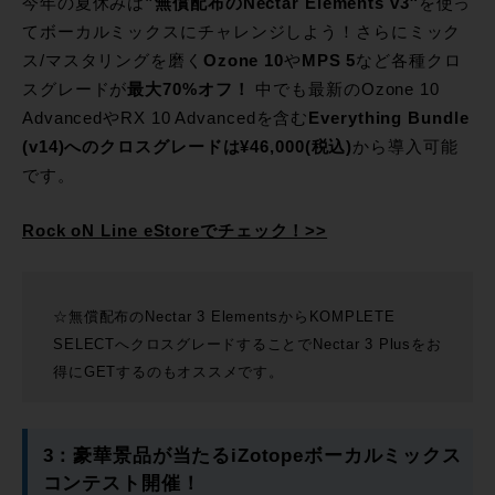
今年の夏休みは
”無償配布のNectar Elements v3″
を使っ
てボーカルミックスにチャレンジしよう！さらにミック
ス/マスタリングを磨く
Ozone 10
や
MPS 5
など各種クロ
スグレードが
最大70%オフ！
中でも最新のOzone 10
AdvancedやRX 10 Advancedを含む
Everything Bundle
(v14)へのクロスグレードは¥46,000(税込)
から導入可能
です。
Rock oN Line eStoreでチェック！>>
☆無償配布のNectar 3 ElementsからKOMPLETE
SELECTへクロスグレードすることでNectar 3 Plusをお
得にGETするのもオススメです。
3：豪華景品が当たるiZotopeボーカルミックス
コンテスト開催！