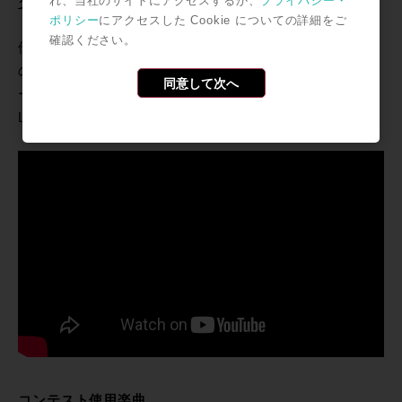
れ、当社のサイトにアクセスするか、
プライバシー・
ダウンロードURLや詳細ルールなどはこちら>>
ポリシー
にアクセスした Cookie についての詳細をご
確認ください。
優秀作品にはNintendo Switch LITEと『メグとばけも
の』 (メーカー：Odencat)ダウンロード用のニンテンド
同意して次へ
ープリペイドカード、その他にもiZotopeバンドル製品や
LEWITTマイクロフォン等をプレゼント予定です。
コンテスト使用楽曲