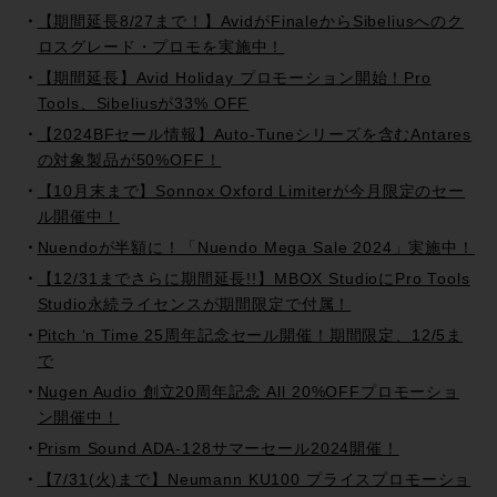
【期間延長8/27まで！】AvidがFinaleからSibeliusへのク
ロスグレード・プロモを実施中！
【期間延長】Avid Holiday プロモーション開始！Pro
Tools、Sibeliusが33% OFF
【2024BFセール情報】Auto-Tuneシリーズを含むAntares
の対象製品が50%OFF！
【10月末まで】Sonnox Oxford Limiterが今月限定のセー
ル開催中！
Nuendoが半額に！「Nuendo Mega Sale 2024」実施中！
【12/31までさらに期間延長!!】MBOX StudioにPro Tools
Studio永続ライセンスが期間限定で付属！
Pitch ‘n Time 25周年記念セール開催！期間限定、12/5ま
で
Nugen Audio 創立20周年記念 All 20%OFFプロモーショ
ン開催中！
Prism Sound ADA-128サマーセール2024開催！
【7/31(火)まで】Neumann KU100 プライスプロモーショ