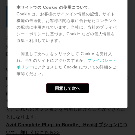
本サイトでの Cookie の使用について:
Avid Complete Plug-in Bundle、HEAT オプ
Cookie は、お客様のサインイン情報の記憶、サイト
ション、その他多数の特典
機能の最適化、お客様の関心事に合わせたコンテンツ
の配信に使用されています。当社は、当社のプライバ
シー・ポリシーに基づき、Cookie などの個人情報を
年間サポートプランまたは年間サブスクリプションが有
収集・利用しています。
効期間中のユーザー様はAvid Complete Plug-in
「同意して次へ」をクリックして Cookie を受け入
Bundle、HEAT オプションを使用することが可能です。
れ、当社のサイトにアクセスするか、
プライバシー・
それだけでなく、
sound credit、Pro Sound Effects、
ポリシー
にアクセスした Cookie についての詳細をご
Wave Arts、Accusonus、Tracktion、Sound Ideas、
確認ください。
pureMix
などの錚々たるブランドによる￥120,000以上の
バリューを持ったプロダクトやサービスが無償で使用可
同意して次へ
能です。
サブスクリプションの場合はPro Toolsを使用し続ける限
り、これらのオプションを利用し続けることができるこ
とになります。
Avid Complete Plugi-in Bundle、Heatオプションにつ
いて、詳しくはこちら>>