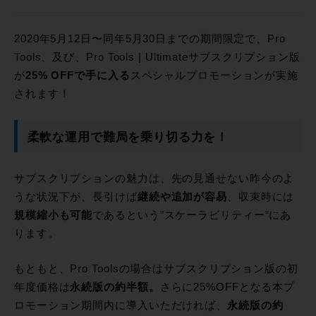
2020年5月12日〜同年5月30日までの期間限定で、Pro
Tools、及び、Pro Tools | Ultimateサブスクリプション版
が
25% OFFで手に入る
スペシャルプロモーションが実施
されます！
柔軟な運用で難局を乗り切る力を！
サブスクリプションの魅力は、先の見通せない昨今のよ
うな状況下が、長引けば
継続や追加が容易
、収束時には
規模縮小も可能
であるという”スケーラビリティー”にあ
ります。
もともと、Pro Toolsの場合はサブスクリプション版の初
年度価格は
永続版の約半額。
さらに25%OFFとなる本プ
ロモーション期間内に導入いただければ、
永続版の約