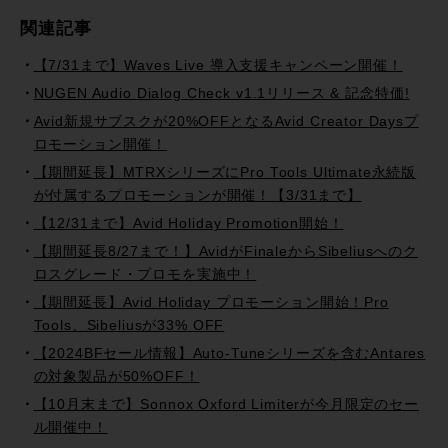
関連記事
【7/31まで】Waves Live 導入支援キャンペーン開催！
NUGEN Audio Dialog Check v1.1リリース & 記念特価!
Avid新規サブスクが20%OFFとなるAvid Creator Daysプ
ロモーション開催！
【期間延長】MTRXシリーズにPro Tools Ultimate永続版
が付属するプロモーションが開催！【3/31まで】
【12/31まで】Avid Holiday Promotion開始！
【期間延長8/27まで！】AvidがFinaleからSibeliusへのク
ロスグレード・プロモを実施中！
【期間延長】Avid Holiday プロモーション開始！Pro
Tools、Sibeliusが33% OFF
【2024BFセール情報】Auto-Tuneシリーズを含むAntares
の対象製品が50%OFF！
【10月末まで】Sonnox Oxford Limiterが今月限定のセー
ル開催中！