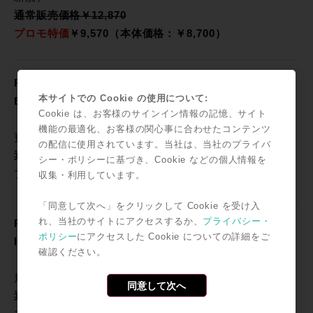
通常販売価格￥12,870
プロモ特価
￥9,570（本体価格：￥8,700）
Pro Tools 1-Year Subscription RENEWAL –
本サイトでの Cookie の使用について:
Education Pricing
Cookie は、お客様のサインイン情報の記憶、サイト
（Pro Tools 年間サブスクリプション 学生・教職員向け
機能の最適化、お客様の関心事に合わせたコンテンツ
更新）
の配信に使用されています。当社は、当社のプライバ
通常販売価格￥12,870
シー・ポリシーに基づき、Cookie などの個人情報を
プロモ特価
￥9,570（本体価格：￥8,700）
収集・利用しています。
「同意して次へ」をクリックして Cookie を受け入
れ、当社のサイトにアクセスするか、
プライバシー・
Pro Tools 1-Year Subscription NEW – Edu
ポリシー
にアクセスした Cookie についての詳細をご
Institution Pricing
確認ください。
（Pro Tools 年間サブスクリプション 教育機関向け 新
規）
同意して次へ
通常販売価格￥12,870