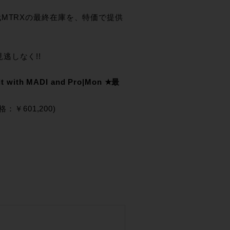
の初代MTRXの最終在庫を、特価で提供
見逃しなく!!
nit with MADI and Pro|Mon ★最
：￥601,200)