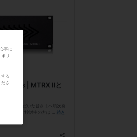
関心事に
・ポリ
スする
くださ