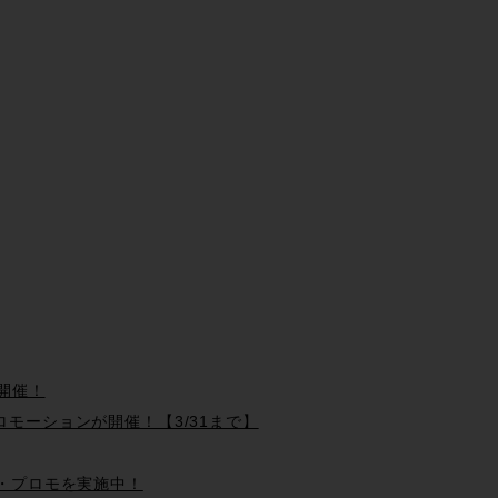
ン開催！
るプロモーションが開催！【3/31まで】
レード・プロモを実施中！