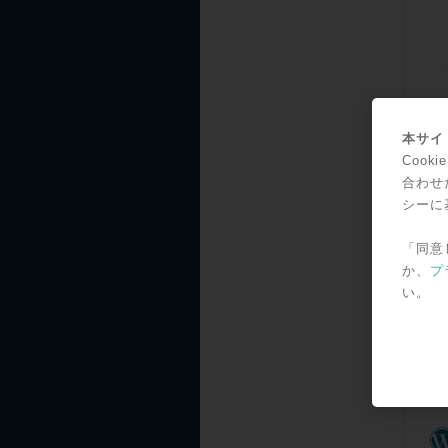
本サイト
Coo
合わせ
シーに
「同意
か、
プ
い。