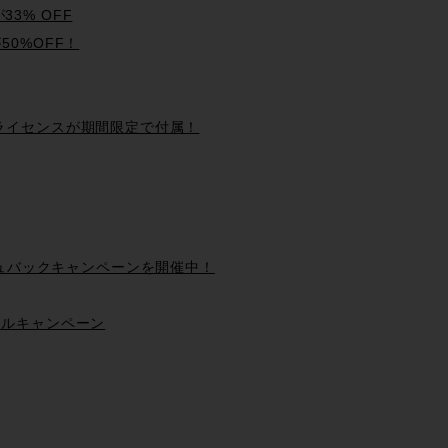
が33% OFF
50%OFF！
dio永続ライセンスが期間限定で付属！
ッシュバックキャンペーンを開催中！
 バンドルキャンペーン