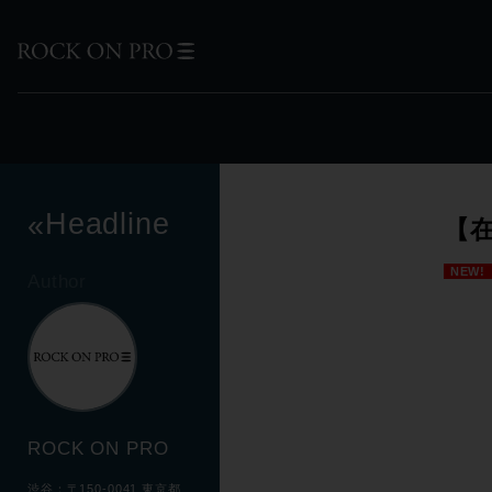
Headline
«
【
NEW!
Author
ROCK ON PRO
渋谷：〒150-0041 東京都