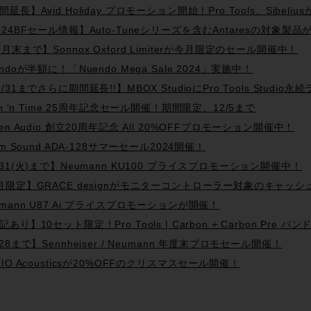
延長】Avid Holiday プロモーション開始！Pro Tools、Sibelius
024BFセール情報】Auto-Tuneシリーズを含むAntaresの対象製品が
0月末まで】Sonnox Oxford Limiterが今月限定のセール開催中！
endoが半額に！「Nuendo Mega Sale 2024」実施中！
2/31までさらに期間延長!!】MBOX StudioにPro Tools Stu
tch ‘n Time 25周年記念セール開催！期間限定、12/5まで
gen Audio 創立20周年記念 All 20%OFFプロモーション開催中！
ism Sound ADA-128サマーセール2024開催！
/31(火)まで】Neumann KU100 プライスプロモーション開催中！
月限定】GRACE designがモニターコントローラー対象のキャ
umann U87 Ai プライスプロモーションが開催！
記あり】10セット限定！Pro Tools | Carbon + Carbon Pre
/28まで】Sennheiser / Neumann 年度末プロモセール開催！
KIO Acousticsが20%OFFのクリスマスセール開催！