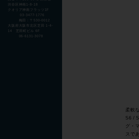
渋谷区神南1-8-18
クオリア神南フラッツ1F
03-3477-1776
梅田：〒530-0012
大阪府大阪市北区芝田 1-4-
14 芝田町ビル 6F
06-6131-3078
柔軟な
S6
グ・
スであっ