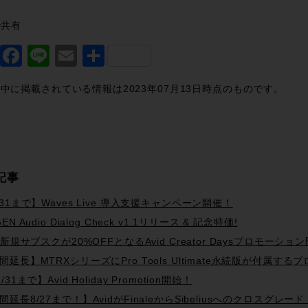
で共有
Twitter
Facebook
Line
Email
共
有
中に掲載されている情報は2023年07月13日時点のものです。
記事
/31まで】Waves Live 導入支援キャンペーン開催！
EN Audio Dialog Check v1.1リリース & 記念特価!
id新規サブスクが20%OFFとなるAvid Creator Daysプロモーショ
間延長】MTRXシリーズにPro Tools Ultimate永続版が付属す
/31まで】Avid Holiday Promotion開始！
間延長8/27まで！】AvidがFinaleからSibeliusへのクロスグ