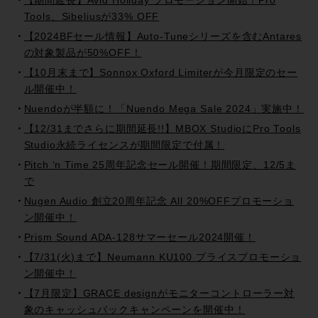
【期間延長】Avid Holiday プロモーション開始！Pro
Tools、Sibeliusが33% OFF
【2024BFセール情報】Auto-Tuneシリーズを含むAntares
の対象製品が50%OFF！
【10月末まで】Sonnox Oxford Limiterが今月限定のセー
ル開催中！
Nuendoが半額に！「Nuendo Mega Sale 2024」実施中！
【12/31までさらに期間延長!!】MBOX StudioにPro Tools
Studio永続ライセンスが期間限定で付属！
Pitch ‘n Time 25周年記念セール開催！期間限定、12/5ま
で
Nugen Audio 創立20周年記念 All 20%OFFプロモーショ
ン開催中！
Prism Sound ADA-128サマーセール2024開催！
【7/31(火)まで】Neumann KU100 プライスプロモーショ
ン開催中！
【7月限定】GRACE designがモニターコントローラー対
象のキャッシュバックキャンペーンを開催中！