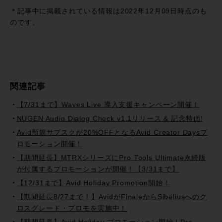
有
＊記事中に掲載されている情報は2022年12月09日時点のも
のです。
関連記事
【7/31まで】Waves Live 導入支援キャンペーン開催！
NUGEN Audio Dialog Check v1.1リリース & 記念特価!
Avid新規サブスクが20%OFFとなるAvid Creator Daysプ
ロモーション開催！
【期間延長】MTRXシリーズにPro Tools Ultimate永続版
が付属するプロモーションが開催！【3/31まで】
【12/31まで】Avid Holiday Promotion開始！
【期間延長8/27まで！】AvidがFinaleからSibeliusへのク
ロスグレード・プロモを実施中！