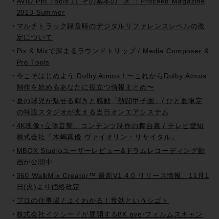
AVID Pro Tools 11 その基本の ”き”：Proceed Magazine
2013 Summer
マルチトラック録音時のデジタルリファレンスレベルの改
定について
Pix & Mixで深まるラウンドトリップ / Media Composer &
Pro Tools
今こそはじめよう Dolby Atmos！〜これからDolby Atmos
制作を始めるあなたに役立つ情報まとめ〜
夏の球児が魅せる輝きと感動「熱闘甲子園」/ ひと夏限定
の特設スタジオが支える当日オンエアシステム
4K映像+立体音響、コンテンツ制作の舞台裏 / テレビ愛知
株式会社「木嶋真優 ヴァイオリン・リサイタル」
MBOX Studioユーザーレビュー&ドラムレコーディング動
画が公開中
360 WalkMix Creator™ 最新V1.4.0 リリース情報、11月1
日(火)より価格改定
プロの仕事場 / よくわかる！音効というシゴト
株式会社イクシードが展開する8K overフィルムスキャン