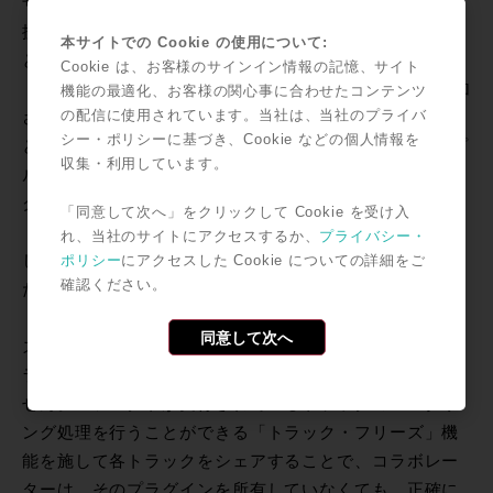
ザーとコラボレートできる他、クラウド・ストレージを
拡張、プロジェクトの増加、ローカルへの保存等が可能
本サイトでの Cookie の使用について:
となります。
Cookie は、お客様のサインイン情報の記憶、サイト
・Pro Tools | First 12.8には、サウンドベース機能も追加
機能の最適化、お客様の関心事に合わせたコンテンツ
の配信に使用されています。当社は、当社のプライバ
され、ループ素材をよりインテリジェントに管理するこ
シー・ポリシーに基づき、Cookie などの個人情報を
とが可能となり、合わせてそれに対応した500 MBサンプ
収集・利用しています。
ル・ライブラリーも付属します。これにより、プロジェ
クトに最適なビート、グルーヴ、スタイルそしてサウン
「同意して次へ」をクリックして Cookie を受け入
ドを、数多くのオーディオ素材の中から素早く見つけ出
れ、当社のサイトにアクセスするか、
プライバシー・
し、使用することが、より簡単に行えるようになりまし
ポリシー
にアクセスした Cookie についての詳細をご
確認ください。
た。
・Pro Tools | First12.8では、新たに「トラック・フリー
同意して次へ
ズ」機能も追加されたので、コラボレーターが、同じプ
ラグインを持っているかどうかを心配する必要もありま
せん。エフェクトが実行されているトラックのレンダリ
ング処理を行うことができる「トラック・フリーズ」機
能を施して各トラックをシェアすることで、コラボレー
ターは、そのプラグインを所有していなくても、正確に