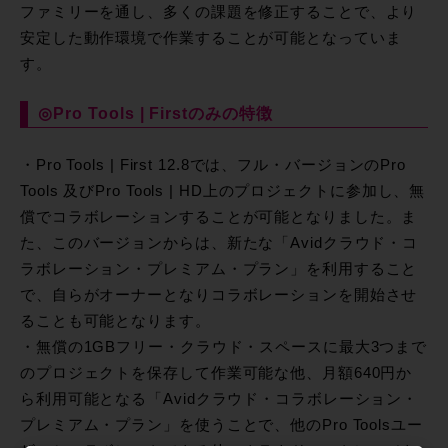
ファミリーを通し、多くの課題を修正することで、より
安定した動作環境で作業することが可能となっていま
す。
◎Pro Tools | Firstのみの特徴
・Pro Tools | First 12.8では、フル・バージョンのPro
Tools 及びPro Tools | HD上のプロジェクトに参加し、無
償でコラボレーションすることが可能となりました。ま
た、このバージョンからは、新たな「Avidクラウド・コ
ラボレーション・プレミアム・プラン」を利用すること
で、自らがオーナーとなりコラボレーションを開始させ
ることも可能となります。
・無償の1GBフリー・クラウド・スペースに最大3つまで
のプロジェクトを保存して作業可能な他、月額640円か
ら利用可能となる「Avidクラウド・コラボレーション・
プレミアム・プラン」を使うことで、他のPro Toolsユー