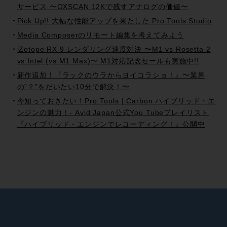
サービス 〜OXSCAN 12Kで残すアナログの価値〜
Pick Up!! 大幅な性能アップを果たした Pro Tools Studio
Media Composerのリモート編集を考えてみよう
iZotope RX 9 レンダリング速度対決 〜M1 vs Rosetta 2
vs Intel (vs M1 Max)〜 M1対応記念セールも実施中!!
新作追加！『ラックのウラからヨイコラショ！』〜業界
の”？”をだいたい10分で解決！〜
今知っておきたい！Pro Tools | Carbon ハイブリッド・エ
ンジンの魅力！- Avid Japan公式You Tubeプレイリスト
『ハイブリッド・エンジンでレコーディング！』公開中