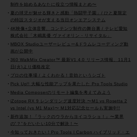
制作を始めるあなたに役立つ情報まとめ〜
夏の球児が魅せる輝きと感動「熱闘甲子園」/ ひと夏限定
の特設スタジオが支える当日オンエアシステム
4K映像+立体音響、コンテンツ制作の舞台裏 / テレビ愛知
株式会社「木嶋真優 ヴァイオリン・リサイタル」
MBOX Studioユーザーレビュー&ドラムレコーディング動
画が公開中
360 WalkMix Creator™ 最新V1.4.0 リリース情報、11月1
日(火)より価格改定
プロの仕事場 / よくわかる！音効というシゴト
Pick Up!! 大幅な性能アップを果たした Pro Tools Studio
Media Composerのリモート編集を考えてみよう
iZotope RX 9 レンダリング速度対決 〜M1 vs Rosetta 2
vs Intel (vs M1 Max)〜 M1対応記念セールも実施中!!
新作追加！『ラックのウラからヨイコラショ！』〜業界
の”？”をだいたい10分で解決！〜
今知っておきたい！Pro Tools | Carbon ハイブリッド・エ