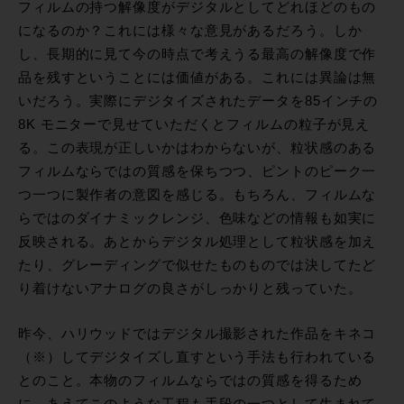
フィルムの持つ解像度がデジタルとしてどれほどのもの
になるのか？これには様々な意見があるだろう。しか
し、長期的に見て今の時点で考えうる最高の解像度で作
品を残すということには価値がある。これには異論は無
いだろう。実際にデジタイズされたデータを85インチの
8K モニターで見せていただくとフィルムの粒子が見え
る。この表現が正しいかはわからないが、粒状感のある
フィルムならではの質感を保ちつつ、ピントのピーク一
つ一つに製作者の意図を感じる。もちろん、フィルムな
らではのダイナミックレンジ、色味などの情報も如実に
反映される。あとからデジタル処理として粒状感を加え
たり、グレーディングで似せたものものでは決してたど
り着けないアナログの良さがしっかりと残っていた。
昨今、ハリウッドではデジタル撮影された作品をキネコ
（※）してデジタイズし直すという手法も行われている
とのこと。本物のフィルムならではの質感を得るため
に、あえてこのような工程も手段の一つとして生まれて