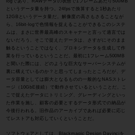
logであり、RAWデータの状態で1フレームあたり500MB
というデータ量を持つ。24fpsで換算すると1秒あたり
12GBというデータ量だ。解像度の高さもさることなが
ら、16bit-logで色情報を捉えることができるこのシステ
ムは、まさに世界最高峰のスキャナーと言って過言では
ないだろう。そこで捉えたデータは、さすがにそのまま
触るということではなく、プロキシデータを生成して作
業を行っているということだ。最初に1フレーム500MB
と聞いた際には、どのような巨大なサーバーシステムが
裏に構えているのか？と思ってしまったところだが、デ
ータ容量としては膨大となるものの一般的なNASストレ
ージ（10GbE接続）で動作させているということだ。こ
こで捉えたデータにトリミング、グレーディングといっ
た作業を施し、顧客の必要とするデータ形式での納品が
今後行われる。旧作品のアーカイブであれば必要に応じ
てレストアも対応していくということだ。
ソフトウェアとしては、Blackmagic Design Davinciを