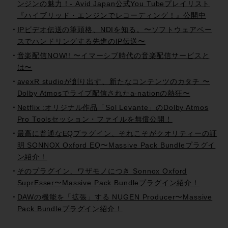
ンジンの魅力！- Avid Japan公式You Tubeプレイリスト
『ハイブリッド・エンジンでレコーディング！』公開中
IPビデオ伝送の筆頭格、NDIを知る。〜ソフトウェアベー
スでハンドリングする先進のIP伝送〜
音楽配信NOW!! 〜イマーシブ時代の音楽配信サービスと
は〜
avexR studioが創り出す、新たなコンテンツのカタチ 〜
Dolby Atmosでライブ配信されたa-nationの熱狂〜
Netflix :オリジナル作品「Sol Levante」のDolby Atmos
Pro Toolsセッション・ファイルを無償公開！
最高に普通なEQプラグイン、それこそがクオリティーの証
明 SONNOX Oxford EQ〜Massive Pack Bundleプラグイ
ン紹介！
そのプラグイン、ワザモノにつき Sonnox Oxford
SuprEsser〜Massive Pack Bundleプラグイン紹介！
DAWの機能を「拡張」する NUGEN Producer〜Massive
Pack Bundleプラグイン紹介！