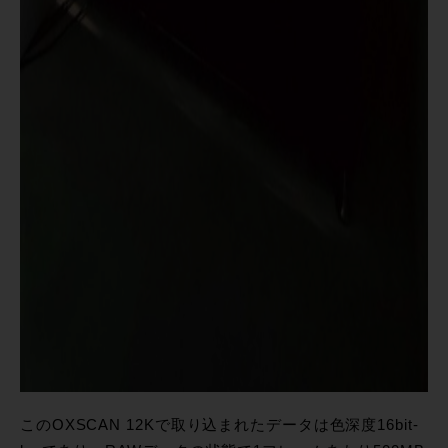
このOXSCAN 12Kで取り込まれたデータは色深度16bit-