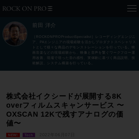
前田 洋介
［ROCKONPROProductSpecialist］レコーディングエンジニ
ア、PAエンジニアの現場経験を活かしプロダクトスペシャリス
トとして様々な商品のデモンストレーションを行っている。映
画音楽などの現場経験から、映像と音声を繋ぐワークフロー運
用改善、現場で培った音の感性、実体験に基づく商品説明、技
術解説、システム構築を行っている。
株式会社イクシードが展開する8K
overフィルムスキャンサービス 〜
OXSCAN 12Kで残すアナログの価
値〜
2022年06月07日
NEW!
Tech