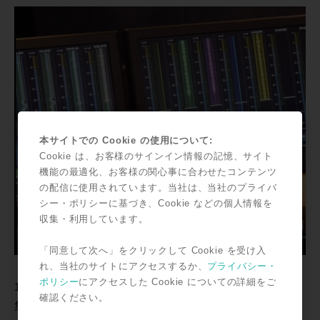
本サイトでの Cookie の使用について:
Cookie は、お客様のサインイン情報の記憶、サイト
機能の最適化、お客様の関心事に合わせたコンテンツ
の配信に使用されています。当社は、当社のプライバ
シー・ポリシーに基づき、Cookie などの個人情報を
収集・利用しています。
「同意して次へ」をクリックして Cookie を受け入
れ、当社のサイトにアクセスするか、
プライバシー・
ポリシー
にアクセスした Cookie についての詳細をご
1:11〜Display Moduleに表示された波形を見ながらの編
確認ください。
集作業のHands oN！！先ずはClip Gainの実演です。