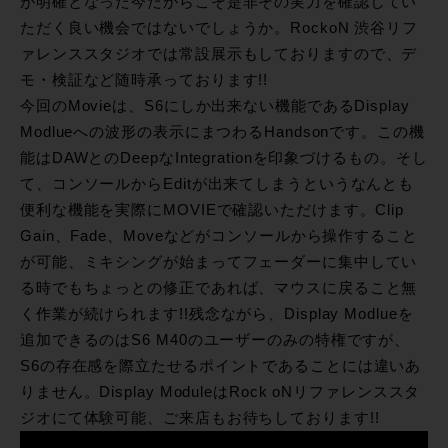
が明確となった今だからこそ是非その実力を確認してい
ただく良い機会ではないでしょうか。RockoN 渋谷リフ
ァレンススタジオでは常設展示もしておりますので、デ
モ・検証など随時承っております!!
今回のMovieは、S6にしか出来ない機能であるDisplay
Modlueへの波形の表示にまつわるHandsonです。この機
能はDAWとのDeepなIntegrationを印象づけるもの。そし
て、コンソールからEditが出来てしまうというなんとも
便利な機能を実際にMOVIEで確認いただけます。Clip
Gain、Fade、Moveなどがコンソールから操作すること
が可能、ミキシングが始まってフェーダーに集中してい
る時でもちょっとの修正であれば、マウスに戻ること無
く作業が続けられます!!残念ながら、Display Modlueを
追加できるのはS6 M40のユーザーのみの特権ですが、
S6の存在感を際立たせるポイントであることには違いあ
りません。Display ModuleはRock oNリファレンススタ
ジオにて体験可能、ご来店もお待ちしております!!