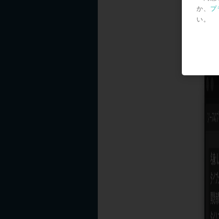
か、
プ
Me
い。