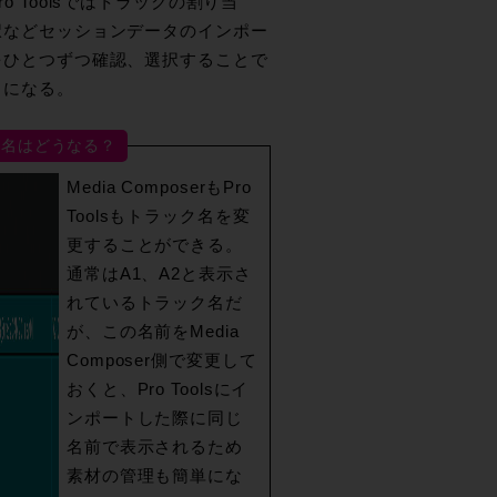
o Toolsではトラックの割り当
択などセッションデータのインポー
をひとつずつ確認、選択することで
とになる。
ク名はどうなる？
Media ComposerもPro
Toolsもトラック名を変
更することができる。
通常はA1、A2と表示さ
れているトラック名だ
が、この名前をMedia
Composer側で変更して
おくと、Pro Toolsにイ
ンポートした際に同じ
名前で表示されるため
素材の管理も簡単にな