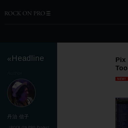
Headline
«
Pi
Too
Author
NEW!
丹治 信子
［ROCK ON PRO Product