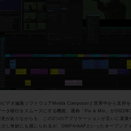
dのビデオ編集ソフトウェアMedia Composerと世界中から支持を集
ータ移行をスムーズにする機能、通称「Pix & Mix」が2022年
歴史がありながらも、この2つのアプリケーションが互いに直接
は少し奇妙にも感じられるが、OMFやAAFといったオープンフ