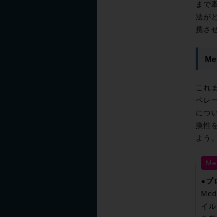
まで
法がど
携さ
M
これま
ペレー
につ
換性
よう
Me
●プ
Me
イル