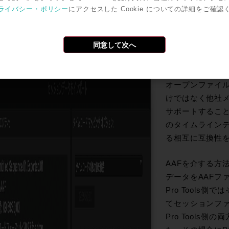
ライバシー・ポリシー
にアクセスした Cookie についての詳細をご確認
dia ComposerとPro ToolsのAAF互換
同意して次へ
これまでのフローでは
Framework / A
してデータ移行
オープンファイル
けではなく他社
サポートするこ
のタイムライン
る相互に互換性
AAFを介する方
データをAAFフ
Pro Tools
てセッションフ
Pro Tools