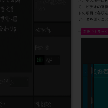
た、その場合にPr
て、ビデオの選
トの項目で各項
データを開くこ
変換でトラッ