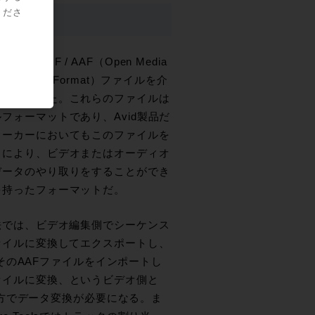
くださ
、OMF / AAF（Open Media
vid Authring Format）ファイルを介
を行っていた。これらのファイルは
フォーマットであり、Avid製品だ
メーカーにおいてもこのファイルを
とにより、ビデオまたはオーディオ
データのやり取りをすることができ
を持ったフォーマットだ。
法では、ビデオ編集側でシーケンス
ァイルに変換してエクスポートし、
側ではそのAAFファイルをインポートし
ァイルに変換、というビデオ側と
側の両方でデータ変換が必要になる。ま