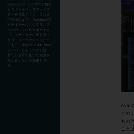
Specialist］ノンリニア編集
とファイルベースワークフ
ローを普及すべく、これま
でAvidおよび、Autodeskで
ビデオセールスに従事。プ
リセールスからサポートま
で、エディターに寄り添っ
たコミュニケーションがモ
ットー。ROCK ON PROの
メンバーとなってからは、
新しい分野で互いに刺激を
与え合いながら活躍してい
る。
Avi
でのデ
もの
こと