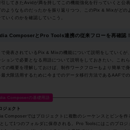
牽引してきたAvidが満を持してこの機能強化を行っていくと公
のようなものだったかを振り返りつつ、このPix & Mixがど
せていくのかを確認していこう。
edia ComposerとPro Tools連携の従来フローを再確認
で発表されているPix & Mixの機能について説明をしていくが、その
ションで必要となる用語について説明をしておきたい。これらの用語と
いての概要を理解しておけば、制作ワークフローもより簡単で
を最大限活用するために今までのデータ移行方法であるAAFで
。
dia Composerの基礎用語
ロジェクト
dia Composerではプロジェクトに複数のシーケンスとビン
として1つのフォルダに保存される。Pro Toolsにはこのプ