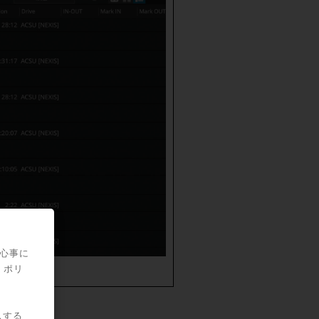
関心事に
・ポリ
スする