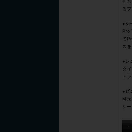
作業
るフ
●シ
Pr
てP
スを
●レ
タイ
トラ
●ビ
Me
シー