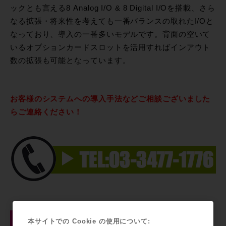
ックとも言える8 Analog I/O & 8 Digital I/Oを搭載、さら
なる拡張・将来性を考えても一番バランスの取れたI/Oと
なっており、導入の一番多いモデルです。背面の空いて
いるオプションカードスロットを活用すればインアウト
数の拡張も可能となっています。
お客様のシステムへの導入手法などご相談ございました
らご連絡ください！
Avid / HD I/O AD Option
本サイトでの Cookie の使用について: