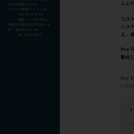
ムと
渋谷区神南1-8-18
クオリア神南フラッツ1F
03-3477-1776
コス
梅田：〒530-0012
大阪府大阪市北区芝田 1-4-
シス
14 芝田町ビル 6F
え、多
06-6131-3078
Pro
動化し
Pro
いた
１
・
・
・