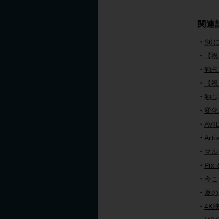
関連
S6
【祝
独占
【祝
独占取
変化
AVI
Art
マル
Pix
今こ
夏の
4K