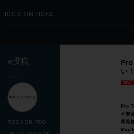
投稿
«
Pr
い！T
Author
NEW!
Pro
不安
業界標
ROCK ON PRO
Mac
渋谷：〒150-0041 東京都