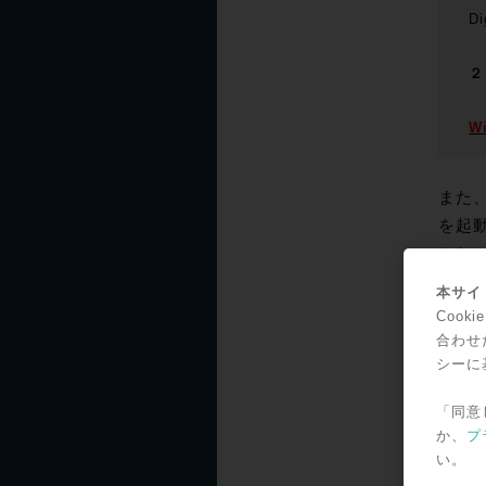
Di
２
W
また、
を起
しな
本サイト
デモ
Coo
合わせ
シーに
これら
「同意
Tech
か、
プ
い。
トラ