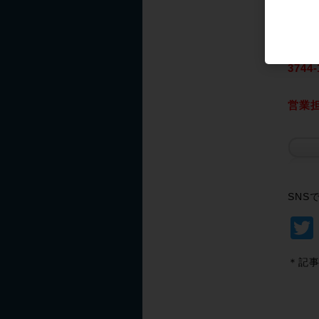
をして
お見積
3744
営業
SNS
＊記事