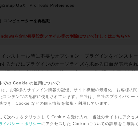
giSetup.OSX、Pro Tools Preferences
）コンピューターを再起動
indowsを含む初期設定ファイル等の削除について詳しくはこちら>>
インストール時に不要なオプション・プラグインをインストールして
動するたびにプラグインのオーソライズを求める画面が表示さ
いプラグインを削除するか、Unusedフォルダに移す必要があり
での Cookie の使用について:
版を含むプラグインの削除について詳しくはこちら>>
kie は、お客様のサインイン情報の記憶、サイト機能の最適化、お客様の
たコンテンツの配信に使用されています。当社は、当社のプライバシー
基づき、Cookie などの個人情報を収集・利用しています。
を自動化して行い、トラブルを回避するためのツールが、Tech Suppo
して次へ」をクリックして Cookie を受け入れ、当社のサイトにアクセ
 Support Utilitiesのダウンロードと詳細はこちら>>
ライバシー・ポリシー
にアクセスした Cookie についての詳細をご確認
ブルが起こるのは、決まってサポート時間外の時だったりしま