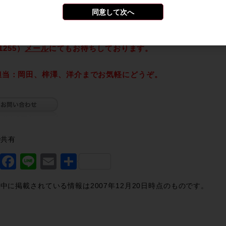
くれるTech Support Utilitiesを、ぜひ一度お試しください。
同意して次へ
もり、ご相談は、下記お問い合わせフォーム、または お電話（03-34
-1255）
メール
にてもお待ちしております。
担当：岡田、梓澤、洋介までお気軽にどうぞ。
で共有
Twitter
Facebook
Line
Email
共
有
中に掲載されている情報は2007年12月20日時点のものです。