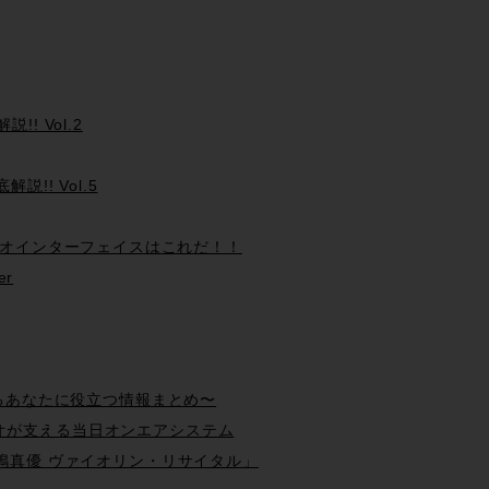
!! Vol.2
説!! Vol.5
で使えるビデオインターフェイスはこれだ！！
er
を始めるあなたに役立つ情報まとめ〜
オが支える当日オンエアシステム
木嶋真優 ヴァイオリン・リサイタル」