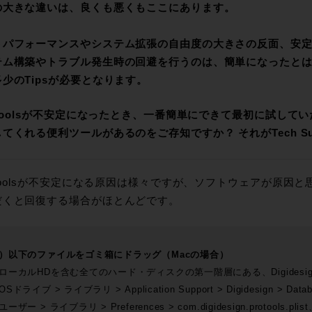
の大きな違いは、良くも悪くもここにあります。
トパフォーマンスやシステム拡張の自由度の大きさの反面、安
テム構築やトラブル発生時の回避を行うのは、簡単になったと
少のTipsが必要となります。
 Toolsが不安定になったとき、一番簡単にできて最初に試し
てくれる便利ツールがあるのをご存知ですか？ それがTech Suppor
 Toolsが不安定になる原因は様々ですが、ソフトウェアが原因
だくと回復する場合がほとんどです。
）以下のファイルをゴミ箱にドラッグ（Macの場合）
ローカルHDを含む全てのハード・ディスクの第一階層にある、Digidesign 
OSドライブ > ライブラリ > Application Support > Digidesign > Da
ユーザー > ライブラリ > Preferences > com.digidesign.protools.pl