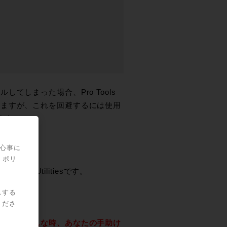
しまった場合、Pro Tools
れますが、これを回避するには使用
ます。
関心事に
・ポリ
rt Utilitiesです。
スする
くださ
せんか？そんな時、あなたの手助け