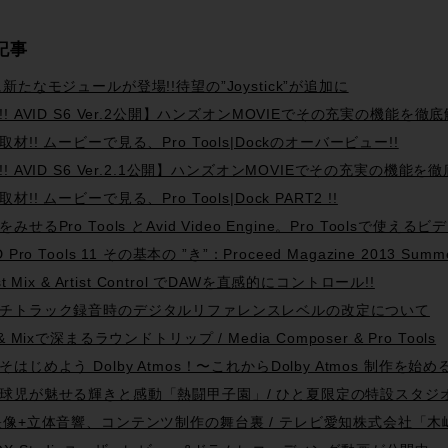
記事
に新たなモジュールが登場!!待望の”Joystick”が追加に
!! AVID S6 Ver.2公開】ハンズオンMOVIEでその充実の機能を徹底解説
取材!! ムービーで見る、Pro Tools|Dockのオーバービュー!!
!! AVID S6 Ver.2.1公開】ハンズオンMOVIEでその充実の機能を徹底解
材!! ムービーで見る、Pro Tools|Dock PART2 !!
をみせるPro Tools とAvid Video Engine。Pro Tools
D Pro Tools 11 その基本の ”き”：Proceed Magazine 2013 Summ
ist Mix & Artist Control でDAWを直感的にコントロール!!
チトラック録音時のデジタルリファレンスレベルの改定について
 & Mixで深まるラウンドトリップ / Media Composer & Pro Tools
そはじめよう Dolby Atmos！〜これからDolby Atmos 制作
球児が魅せる輝きと感動「熱闘甲子園」/ ひと夏限定の特設スタジ
映像+立体音響、コンテンツ制作の舞台裏 / テレビ愛知株式会社「