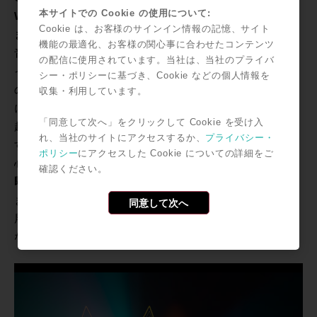
本サイトでの Cookie の使用について:
Wavefolder（Buchla 259 Wavefolder、ANIMATED、
Cookie は、お客様のサインイン情報の記憶、サイト
またはFRACTAL）
を経由し、それぞれにユニークな倍
機能の最適化、お客様の関心事に合わせたコンテンツ
音が追加されます。その後、
Don Buchla
のアイデアに
の配信に使用されています。当社は、当社のプライバ
インスパイアされた
Low Pass Gate
が続きます。これら
シー・ポリシーに基づき、Cookie などの個人情報を
のモジュールをお好きなようにパッチすることで、変化
収集・利用しています。
に富んだ個性溢れるモジュレーションがかかり、想像を
「同意して次へ」をクリックして Cookie を受け入
超えるほどの多種多様な響きを作り出すことができま
れ、当社のサイトにアクセスするか、
プライバシー・
す。使い方がイマイチよく分からない…という方もご安
ポリシー
にアクセスした Cookie についての詳細をご
心を！著名なアーティストが手がけたものも含まれる、
確認ください。
即戦力となる650以上のプリセット
音色も保存されてい
ます。じっくりといろんな音色を聞き比べながら、曲の
同意して次へ
展開を練るのもまた、こうしたソフトシンセの一興では
ないでしょうか。