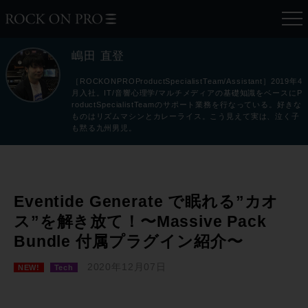
嶋田 直登
［ROCKONPROProductSpecialistTeam/Assistant］2019年4
月入社。IT/音響心理学/マルチメディアの基礎知識をベースにP
roductSpecialistTeamのサポート業務を行なっている。好きな
ものはリズムマシンとカレーライス。こう見えて実は、泣く子
も黙る九州男児。
Eventide Generate で眠れる”カオ
ス”を解き放て！〜Massive Pack
Bundle 付属プラグイン紹介〜
2020年12月07日
NEW!
Tech