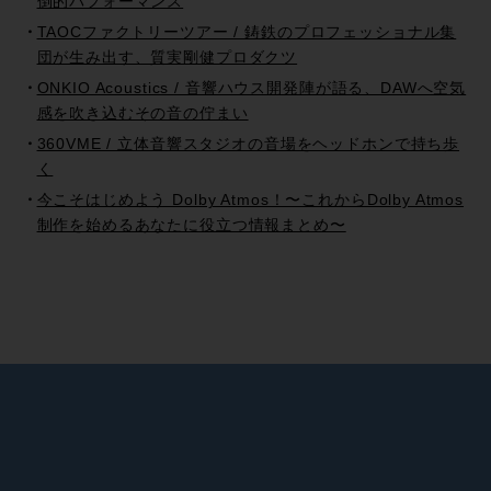
倒的パフォーマンス
TAOCファクトリーツアー / 鋳鉄のプロフェッショナル集
団が生み出す、質実剛健プロダクツ
ONKIO Acoustics / 音響ハウス開発陣が語る、DAWへ空気
感を吹き込むその音の佇まい
360VME / 立体音響スタジオの音場をヘッドホンで持ち歩
く
今こそはじめよう Dolby Atmos！〜これからDolby Atmos
制作を始めるあなたに役立つ情報まとめ〜