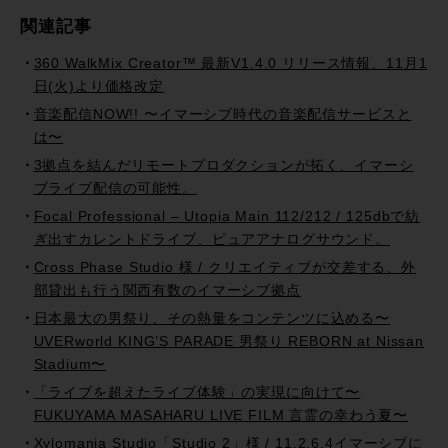
関連記事
360 WalkMix Creator™ 最新V1.4.0 リリース情報、11月1
日(火)より価格改定
音楽配信NOW!! 〜イマーシブ時代の音楽配信サービスと
は〜
3拠点を結んだリモートプロダクションが拓く、イマーシ
ブライブ配信の可能性。
Focal Professional – Utopia Main 112/212 / 125dbで紡
ぎ出すカレントドライブ、ピュアアナログサウンド。
Cross Phase Studio 様 / クリエイティブが交差する、外
部貸出も行う関西有数のイマーシブ拠点
日本最大の男祭り、その熱量をコンテンツに込める〜
UVERworld KING’S PARADE 男祭り REBORN at Nissan
Stadium〜
「ライブを超えたライブ体験」の実現に向けて〜
FUKUYAMA MASAHARU LIVE FILM 言霊の幸わう夏〜
Xylomania Studio「Studio 2」様 / 11.2.6.4イマーシブに