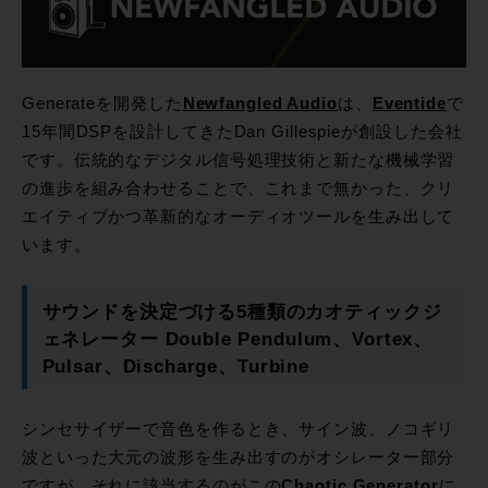
Generateを開発した
Newfangled Audio
は、
Eventide
で
15年間DSPを設計してきたDan Gillespieが創設した会社
です。伝統的なデジタル信号処理技術と新たな機械学習
の進歩を組み合わせることで、これまで無かった、クリ
エイティブかつ革新的なオーディオツールを生み出して
います。
サウンドを決定づける5種類のカオティックジ
ェネレーター Double Pendulum、Vortex、
Pulsar、Discharge、Turbine
シンセサイザーで音色を作るとき、サイン波、ノコギリ
波といった大元の波形を生み出すのがオシレーター部分
ですが、それに該当するのがこの
Chaotic Generator
に