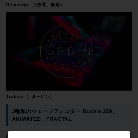
Discharge（=放電、解放）
Turbine（=タービン）
3種類のウェーブフォルダー Buchla 259、
ANIMATED、FRACTAL
Generateのカオスジェネレーターは、選択した