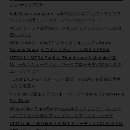
よる”空間の再現”
Bob Clearmountain〜 伝説のエンジニア ボブ・クリアマ
ウンテンが描くミックス・ノウハウのすべて 〜
マルチトラック録音時のデジタルリファレンスレベルの改
定について
DDM + AWS + WAVES クラウドミキシング / Dante
Domain Managerでインターネットを越えるIP伝送
MTRX II / MTRX StudioにThunderbolt 3 Moduleが登
場！〜新たなオーディオ・ワークフローを実現するシステ
ムアップとは〜
TOA ME-50FS / スピーカー原器、その違いを正確に再生
できる装置を
Pix & Mixで深まるラウンドトリップ / Media Composer &
Pro Tools
Waves Live SuperRack〜あらゆるミキシング・コンソー
ルにアドオン可能なプラグイン・エフェクト・ラック
GPU Audio / 既存概念を超越するオーディオGPU処理の圧