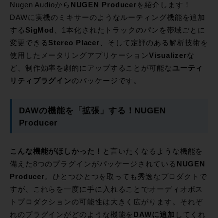
Nugen Audioから
NUGEN Producer
を紹介します！
DAWに実機のミキサーのようなルーティング機能を追加
する
SigMod
、1本化されたトラックのパンを帯域ごとに
変更できる
Stereo Placer
、そして定評のある解析技術を
使用したメータリングアプリケーション
Visualizer
な
ど、制作効率を劇的にアップすることが可能な
ユーティ
リティプラグイン
のパッケージです。
DAWの機能を「拡張」する！NUGEN
Producer
こんな機能がほしかった！
と言いたくなるような機能を
備えた8つのプラグインがパッケージされている
NUGEN
Producer
。ひとつひとつを取っても秀逸なプロダクトで
すが、これらを一度に手に入れることでオーディオポス
トプロダクションの可能性は大きく広がります。それぞ
れのプラグインがどのような機能を
DAWに追加
してくれ