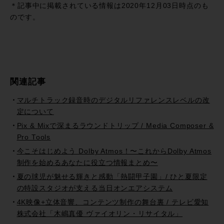
＊記事中に掲載されている情報は2020年12月03日時点のも
のです。
関連記事
マルチトラック録音時のデジタルリファレンスレベルの改
定について
Pix & Mixで深まるラウンドトリップ / Media Composer &
Pro Tools
今こそはじめよう Dolby Atmos！〜これからDolby Atmos
制作を始めるあなたに役立つ情報まとめ〜
夏の球児が魅せる輝きと感動「熱闘甲子園」/ ひと夏限定
の特設スタジオが支える当日オンエアシステム
4K映像+立体音響、コンテンツ制作の舞台裏 / テレビ愛知
株式会社「木嶋真優 ヴァイオリン・リサイタル」