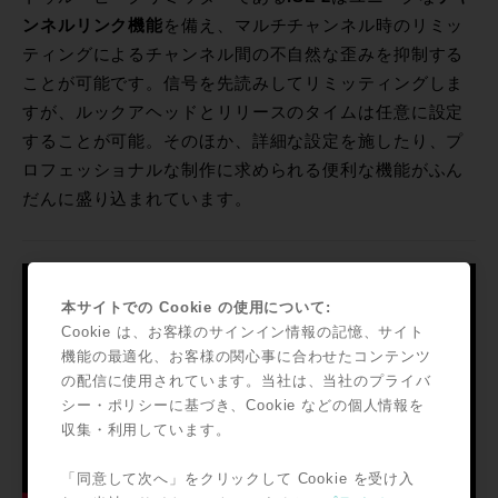
ンネルリンク機能
を備え、マルチチャンネル時のリミッ
ティングによるチャンネル間の不自然な歪みを抑制する
ことが可能です。信号を先読みしてリミッティングしま
すが、ルックアヘッドとリリースのタイムは任意に設定
することが可能。そのほか、詳細な設定を施したり、プ
ロフェッショナルな制作に求められる便利な機能がふん
だんに盛り込まれています。
本サイトでの Cookie の使用について:
Cookie は、お客様のサインイン情報の記憶、サイト
機能の最適化、お客様の関心事に合わせたコンテンツ
の配信に使用されています。当社は、当社のプライバ
シー・ポリシーに基づき、Cookie などの個人情報を
収集・利用しています。
「同意して次へ」をクリックして Cookie を受け入