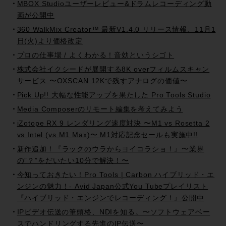
MBOX Studioユーザーレビュー&ドラムレコーディング動
画が公開中
360 WalkMix Creator™ 最新V1.4.0 リリース情報、11月1
日(火)より価格改定
プロの仕事場 / よくわかる！音効というシゴト
株式会社イクシードが展開する8K overフィルムスキャン
サービス 〜OXSCAN 12Kで残すアナログの価値〜
Pick Up!! 大幅な性能アップを果たした Pro Tools Studio
Media Composerのリモート編集を考えてみよう
iZotope RX 9 レンダリング速度対決 〜M1 vs Rosetta 2
vs Intel (vs M1 Max)〜 M1対応記念セールも実施中!!
新作追加！『ラックのウラからヨイコラショ！』〜業界
の”？”をだいたい10分で解決！〜
今知っておきたい！Pro Tools | Carbon ハイブリッド・エ
ンジンの魅力！- Avid Japan公式You Tubeプレイリスト
『ハイブリッド・エンジンでレコーディング！』公開中
IPビデオ伝送の筆頭格、NDIを知る。〜ソフトウェアベー
スでハンドリングする先進のIP伝送〜