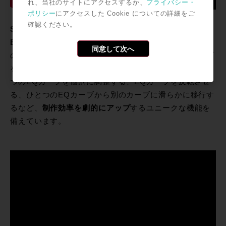
れ、当社のサイトにアクセスするか、
プライバシー・
ポリシー
にアクセスした Cookie についての詳細をご
確認ください。
SEQ-S
はNugen Audioらしい高精度の
リニアフェイズ
EQ
。7.1chまでのソースに対応するほか、別のトラック
同意して次へ
のオーディオ成分を分析し質感をマッチさせるEQカーブ
を自動で提案する、GUIに直接EQカーブを書き込む、3
つのEQカーブを個別に調整する、EQカーブを反転させ
る、ひとつのEQカーブから別のカーブに滑らかに移行す
るなど、
制作効率を劇的にアップ
するユニークな機能を
備えています。