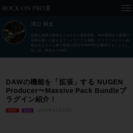
澤口 耕太
広範な知識で国内セールスから海外折衝、Web構築まで業務の
垣根を軽々と超えるフットワークを発揮。ドラマーらしからぬ
類まれなタイム感で毎朝のROCKONPROを翻弄することもし
ばしば。実はもう40代。
DAWの機能を「拡張」する NUGEN
Producer〜Massive Pack Bundleプ
ラグイン紹介！
2020年12月03日
NEW!
Tech