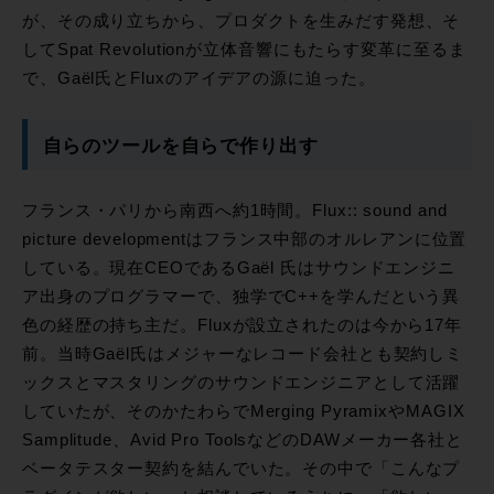
が、その成り立ちから、プロダクトを生みだす発想、そ
してSpat Revolutionが立体音響にもたらす変革に至るま
で、Gaël氏とFluxのアイデアの源に迫った。
自らのツールを自らで作り出す
フランス・パリから南西へ約1時間。Flux:: sound and
picture developmentはフランス中部のオルレアンに位置
している。現在CEOであるGaël 氏はサウンドエンジニ
ア出身のプログラマーで、独学でC++を学んだという異
色の経歴の持ち主だ。Fluxが設立されたのは今から17年
前。当時Gaël氏はメジャーなレコード会社とも契約しミ
ックスとマスタリングのサウンドエンジニアとして活躍
していたが、そのかたわらでMerging PyramixやMAGIX
Samplitude、Avid Pro ToolsなどのDAWメーカー各社と
ベータテスター契約を結んでいた。その中で「こんなプ