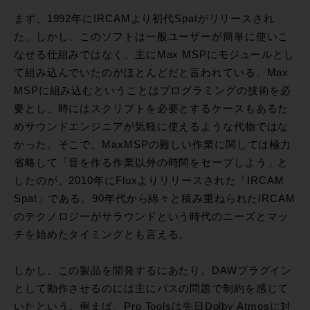
まず、1992年にIRCAMより初代Spatがリリースされ
た。しかし、このソフトは一般ユーザーが簡単に使いこ
なせる仕組みではなく、主にMax MSPにモジュールとし
て組み込んでいたのがほとんどだと言われている。Max
MSPに組み込むということはプログラミングの技術を必
要とし、時にはスクリプトを必要とするケースもあるた
めサウンドエンジニアが気軽に使えるような代物ではな
かった。そこで、MaxMSPの難しい作業に関しては極力
省略して「音を作る作業以外の時間をセーブしよう」と
したのが、2010年にFluxよりリリースされた「IRCAM
Spat」である。90年代から綿々と積み重ねられたIRCAM
のテクノロジーがサラウンドという時代のニーズとマッ
チを始めたタイミングとも言える。
しかし、この製品を開発するにあたり、DAWプラグイン
として動作させるのには主にバスの問題で制約を感じて
いたという。例えば、Pro Toolsは先日Dolby Atmosに対