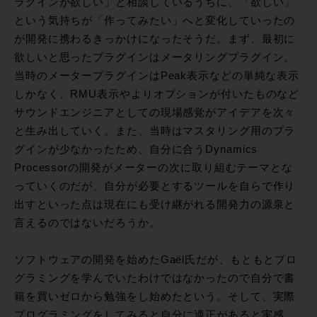
ラグインが欲しい」と相談しているうちに、「欲しい」
という気持ちが「作ってみたい」へと変化していったの
が開発に携わるきっかけになったそうだ。まず、最初に
欲しいと思ったプラグインはメータリングプラグイン。
当時のメータープラグインはPeak表示などの単純な表示
しかなく、RMU表示やよりオプションが付いたものなど
サウンドエンジニアとしての現場感覚がアイデアを次々
と生み出していく。また、当時はマスタリング用のプラ
グインが少なかったため、自分に合うDynamics
Processorの開発がメーターの次に取り組むテーマとな
っていくのだが、自分が必要とするツールを自らで作り
出すといった点は現在にも受け継がれる開発力の源泉と
言えるのではないだろうか。
ソフトウェアの開発を始めたGaël氏だが、もともとプロ
グラミングを学んでいたわけではなかったので自分で書
籍を買いゼロから勉強をし始めたという。そして、実際
プログラミングをしてみると自分に適正があると実感。