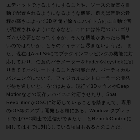
エディットできるようにすることや、ソースの配置を自
動で配置されるようになるような機能、例えば音源の音
程の高さによって3D空間で徐々にハイト方向に自動で音
が配置されるようになるなど。これには特定のアルゴリ
ズムが必要となってくるが、そんな機能があったら面白
いのではないか、とそのアイデアは尽きないようだ。 ま
た、現在はAvid S6にてプラグインマッピングの機能に対
応しており、任意のパラメーターをFaderやJoystickに割
り当ててオペレートすることが可能だが、バーティカル
パンニングについて、フィジカルコントローラーの開発
が待ち遠しいところではある。現行で3DマウスやDeep
Motionなどの既存デバイスに対応させたり、Spat
RevolutionがOSCに対応していることを踏まえて、専用
のiOS等のアプリ開発も念頭にある。Windowsタブレッ
トではOSC同士で通信ができたり、とRemoteControlに
関してはすでに対応している項目もあるとのことだ。