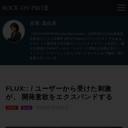
赤尾 真由美
［ROCKONPROProductSpecialist］JAPRSProTools資格認
定委員としても活躍するProToolsのスペシャリストでもある。
クラシック系音楽大学出身というバックグラウンドを持ち、確
かな聴感とDAW/デジタル・ドメインの豊富な知識を活かし、
ミュージックマーケットからブロードキャストまで幅広い層へ
提案を行っている。
FLUX:: / ユーザーから受けた刺激
が、 開発意欲をエクスパンドする
2018年09月04日
NEW!
Tech