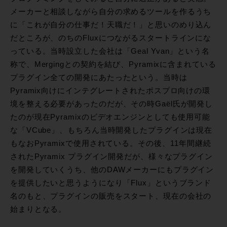
メーカーと相談しながら自分の求めるツールを作るうち
に「これが自分の仕事だ！天職だ！」と思いのめり込ん
だところが、のちのFluxにつながるスタートラインにな
っている。当時設立した会社は「Geal Yvan」という名
称で、Mergingとの契約を結び、Pyramixに含まれている
プラグイン全ての開発にあたったという。当時は
Pyramix向けにインテグレートされたポスプロ向けの環
境を整える必要があったのだが、その時Gaël氏が開発し
たのが現在Pyramixのビデオエンジンとしても使用可能
な「VCube」、もちろん当時開発したプラグインは現在
もなおPyramixで使用されている。その後、11年間継続
されたPyramix プラグイン開発だが、様々なプラグイン
を開発していくうち、他のDAWメーカーにもプラグイン
を提供したいと思うようになり「Flux」というブランド
名のもと、プラグインの販売をスタート、現在の会社の
始まりとなる。