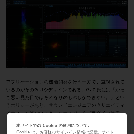
アプリケーションの機能開発を行う一方で、重視されて
いるのがそのGUIやデザインである。Gaël氏には「かっ
こ悪い見た目ではそれなりのものしかできない。」とい
うポリシーがあり、サウンドエンジニアのクリエイティ
ビティを妨げないよう、ツールであるプラグインは美し
く機能的にデザインされているべきだとしている。その
本サイトでの Cookie の使用について:
最たる例が自社開発されたPure Analyzerであろう。
Cookie は、お客様のサインイン情報の記憶、サイト