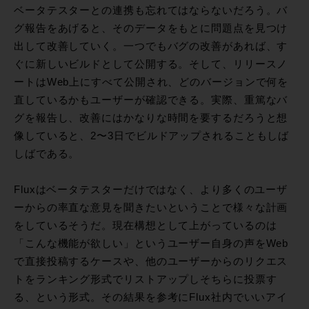
ベータテスターとの連携も忘れてはならないだろう。バ
グ報告をあげると、そのデータをもとに問題点を見つけ
出して改善していく。一つでもバグの改善があれば、す
ぐに新しいビルドとして公開する。そして、リリースノ
ートはWeb上にすべて公開され、どのバージョンで何を
直しているかもユーザーが確認できる。実際、重篤なバ
グを報告し、改善にはかなりな時間を要するだろうと想
像していると、2〜3日でビルドアップされることもしば
しばである。
Fluxはベータテスターだけではなく、より多くのユーザ
ーからの率直な意見を聞きたいということで様々な計画
をしているそうだ。現在構想として上がっているのは
「こんな機能が欲しい」というユーザー自身の声をWeb
で直接投稿するケースや、他のユーザーからのリクエス
トをランキング形式でリストアップしそちらに投票す
る、という形式。その結果を参考にFlux社内でいいアイ