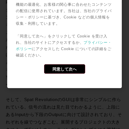
Pure Analyzerはスタンドアローンで動作するアプリケー
機能の最適化、お客様の関心事に合わせたコンテンツ
ションだが、パスで使われているエンジンや、メータリ
の配信に使用されています。当社は、当社のプライバ
シー・ポリシーに基づき、Cookie などの個人情報を
ング、Nebraに見られる空間的広がりをビジュアル化す
収集・利用しています。
る機能など、優れたGUIと視認性の高さで評価も高い。
ここで培われた「自由度は非常に高いが、いかにシンプ
「同意して次へ」をクリックして Cookie を受け入
ルに見せるか」というポイントは現在の開発にも引き継
れ、当社のサイトにアクセスするか、
プライバシー・
がれており、Spat Revolutionへ搭載されたNebra機能
ポリシー
にアクセスした Cookie についての詳細をご
は、空間でどの周波数帯域の音がどれくらいのパワーで
確認ください。
どの方向へ向かって鳴っているか、を視覚的に確認でき
同意して次へ
る。まさに「音を可視化する」機能なのである。3D立体
空間の表現において、このような機能を持ったアプリケ
ーションはおそらく世界初だろう。
そして、Spat RevolutionのGUIは非常にシンプルに作ら
れている。信号の流れは見た目でわかるように、上段に
あるInputから下段のOutputに向けて設計されており、そ
れぞれを線でつなぎこむ。展開するプロジェクトの大き