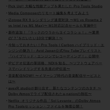
Pick Up!! 大幅な性能アップを果たした Pro Tools Studio
Media Composerのリモート編集を考えてみよう
iZotope RX 9 レンダリング速度対決 〜M1 vs Rosetta 2
vs Intel (vs M1 Max)〜 M1対応記念セールも実施中!!
新作追加！『ラックのウラからヨイコラショ！』〜業界
の”？”をだいたい10分で解決！〜
今知っておきたい！Pro Tools | Carbon ハイブリッド・エ
ンジンの魅力！- Avid Japan公式You Tubeプレイリスト
『ハイブリッド・エンジンでレコーディング！』公開中
IPビデオ伝送の筆頭格、NDIを知る。〜ソフトウェアベー
スでハンドリングする先進のIP伝送〜
音楽配信NOW!! 〜イマーシブ時代の音楽配信サービスと
は〜
avexR studioが創り出す、新たなコンテンツのカタチ 〜
Dolby Atmosでライブ配信されたa-nationの熱狂〜
Netflix :オリジナル作品「Sol Levante」のDolby Atmos
Pro Toolsセッション・ファイルを無償公開！