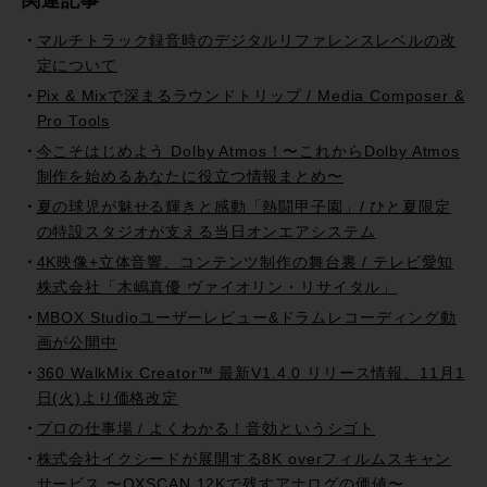
関連記事
マルチトラック録音時のデジタルリファレンスレベルの改
定について
Pix & Mixで深まるラウンドトリップ / Media Composer &
Pro Tools
今こそはじめよう Dolby Atmos！〜これからDolby Atmos
制作を始めるあなたに役立つ情報まとめ〜
夏の球児が魅せる輝きと感動「熱闘甲子園」/ ひと夏限定
の特設スタジオが支える当日オンエアシステム
4K映像+立体音響、コンテンツ制作の舞台裏 / テレビ愛知
株式会社「木嶋真優 ヴァイオリン・リサイタル」
MBOX Studioユーザーレビュー&ドラムレコーディング動
画が公開中
360 WalkMix Creator™ 最新V1.4.0 リリース情報、11月1
日(火)より価格改定
プロの仕事場 / よくわかる！音効というシゴト
株式会社イクシードが展開する8K overフィルムスキャン
サービス 〜OXSCAN 12Kで残すアナログの価値〜