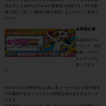
準信号となるWord Clockの重要性は明確です。PCM変
換に関して詳しい解説記事を用意しましたのでご参考く
ださい。
★関連記事
高品質化のキ
ーワード「A/D
変換」〜デジ
タルデータを
使いこなそ
う！
Word Clockの精度向上の為に各メーカーはその信号発生
の心臓部であるクリスタルの精度を高める工夫を行って
います。