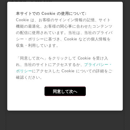
(本体価格：¥ 220,000)
本サイトでの Cookie の使用について:
3,564 ポイント還元
Cookie は、お客様のサインイン情報の記憶、サイト
機能の最適化、お客様の関心事に合わせたコンテンツ
フレキシブルな高音質同期システムを構築可能なビデオシン
の配信に使用されています。当社は、当社のプライバ
ク/マスタークロックジェネレーター
シー・ポリシーに基づき、Cookie などの個人情報を
収集・利用しています。
CG-1800はポストプロダクション向けのビデオシンク/マスターク
ロックジェネレーターです。ビデオ信号は、NTSC,PAL および HD
「同意して次へ」をクリックして Cookie を受け入
Tri-levelに対応、ワードクロックは AES 3/11 および S/P DIFに対
れ、当社のサイトにアクセスするか、
プライバシー・
応し、フレキシブルな高音質同期システムを構築可能なビデオシン
ポリシー
にアクセスした Cookie についての詳細をご
ク/マスターク…
確認ください。
同意して次へ