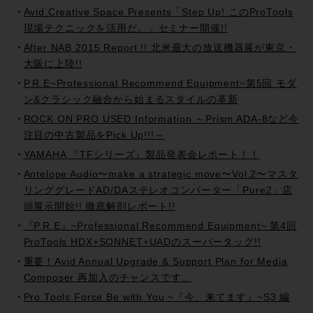
Avid Creative Space Presents「Step Up! このProTools
現場テクニックを活用だ。」セミナー開催!!
After NAB 2015 Report !! 北米最大の放送機器展が東京・
大阪に上陸!!
P.R.E~Professional Recommend Equipment~第5回 モダ
ン&クラシック融合から始まるスタイルの革新
ROCK ON PRO USED Information ～Prism ADA-8など今
注目の中古製品をPick Up!!!～
YAMAHA 『TFシリーズ』製品発表会レポート！！
Antelope Audio〜make a strategic move〜Vol.2〜マスタ
リンググレードAD/DAステレオコンバーター「Pure2」店
頭展示開始!! 徹底解剖レポート!!
『P.R.E』~Professional Recommend Equipment~ 第4回
ProTools HDX+SONNET+UADのスーパータッグ!!
重要！Avid Annual Upgrade & Support Plan for Media
Composer 再加入のチャンスです。
Pro Tools Force Be with You ~『今、来てます』~S3 編