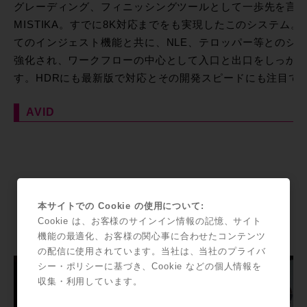
グレーディング、フィニッシングツールとして一歩先を言
MISTIKA。すでに8K対応までをも実現したこのシステム。
てのインジェスト機能と共に、NLE、テロッパー等とのシ
強化され、ワークフローの中心として入口と出口をしっか
す。HDRにも最新版で対応とその開発スピードにも注目で
AVID
本サイトでの Cookie の使用について:
Cookie は、お客様のサインイン情報の記憶、サイト
機能の最適化、お客様の関心事に合わせたコンテンツ
の配信に使用されています。当社は、当社のプライバ
シー・ポリシーに基づき、Cookie などの個人情報を
収集・利用しています。