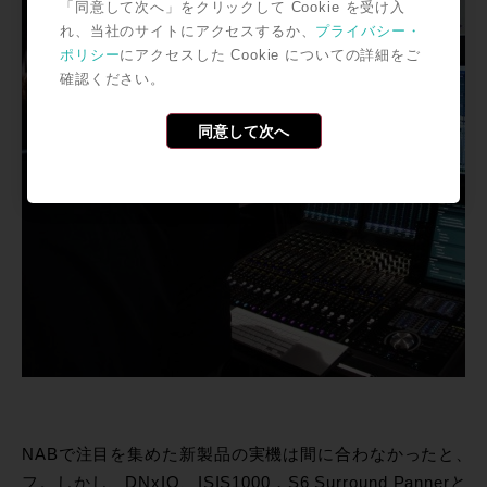
「同意して次へ」をクリックして Cookie を受け入
れ、当社のサイトにアクセスするか、
プライバシー・
ポリシー
にアクセスした Cookie についての詳細をご
確認ください。
同意して次へ
NABで注目を集めた新製品の実機は間に合わなかったと、残
フ。しかし、DNxIO、ISIS1000，S6 Surround Pan