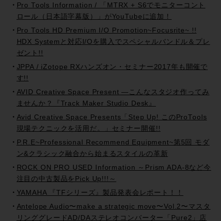
Pro Tools Information / 「MTRX + S6でモニターコント
ロール（日本語字幕版）」がYouTubeに追加！
Pro Tools HD Premium I/O Promotion~Focusrite~ !!
HDX Systemと対応I/Oを購入でスペシャルバンドル＆プレ
ゼント!!
JPPA / iZotope RXハンズオン・セミナー2017年も開催で
す!!
AVID Creative Space Present —こんなスタジオ作ってみ
ませんか？『Track Maker Studio Desk』
Avid Creative Space Presents「Step Up! このProTools
現場テクニックを活用だ。」セミナー開催!!
P.R.E~Professional Recommend Equipment~第5回 モダ
ン&クラシック融合から始まるスタイルの革新
ROCK ON PRO USED Information ～Prism ADA-8など今
注目の中古製品をPick Up!!!～
YAMAHA 『TFシリーズ』製品発表会レポート！！
Antelope Audio〜make a strategic move〜Vol.2〜マスタ
リンググレードAD/DAステレオコンバーター「Pure2」店