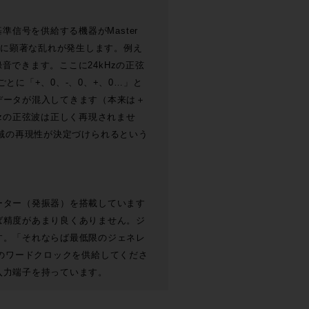
信号を供給する機器がMaster
形に顕著な乱れが発生します。例え
録音できます。ここに24kHzの正弦
とに「+、0、-、0、+、0…」と
データが混入してきます（本来は＋
zの正弦波は正しく再現されませ
の領域の再現性が決定づけられるという
ーター（発振器）を搭載しています
ば精度があまり良くありません。ジ
す。「それならば最低限のジェネレ
精度のワードクロックを供給してくださ
入力端子を持っています。