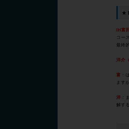
★ 
IH富
コー
最終
洋介（
富
：
ます
洋
：
解す