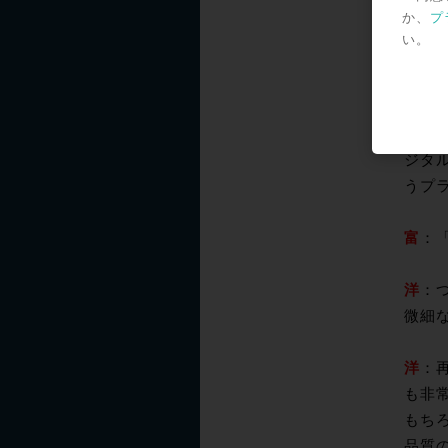
いう
か、
プ
並び
い。
性が
続い
る。
ジタル
うプ
富
：
洋
：
微細
洋
：再
も非常
もち
品質の