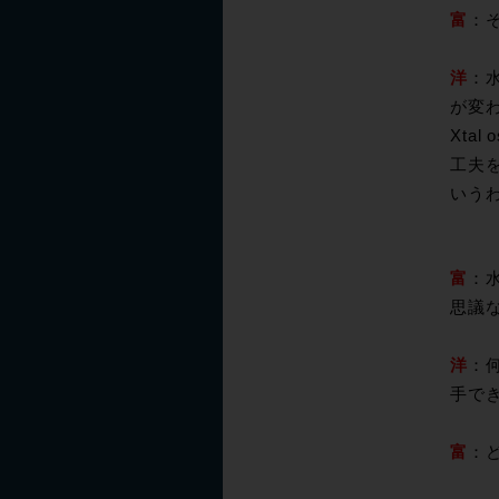
富
：
洋
：
が変わ
Xta
工夫を
いう
富
：
思議
洋
：
手で
富
：