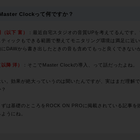
Master Clockって何ですか？
田（以下 富）
：最近自宅スタジオの音質UPを考えてるんです
スティックもできる範囲で整えてモニタリング環境は満足に近
的にDAWから書き出したときの音も含めてもっと良くできない
以降 洋）
：そこでMaster Clockの導入、って話だったよね。
はい。効果が絶大っていうのは聞いたんですが、実はまだ理解
か？
まずは基礎のところをROCK ON PROに掲載されている記事
るようにね。