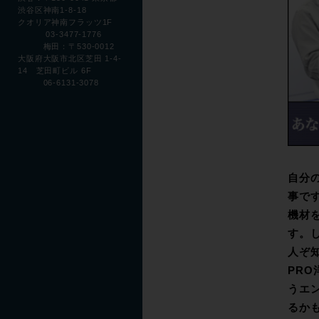
渋谷区神南1-8-18
クオリア神南フラッツ1F
03-3477-1776
梅田：〒530-0012
大阪府大阪市北区芝田 1-4-
14 芝田町ビル 6F
06-6131-3078
自分
事で
機材を
す。し
人ぞ知
PRO
うエ
るか