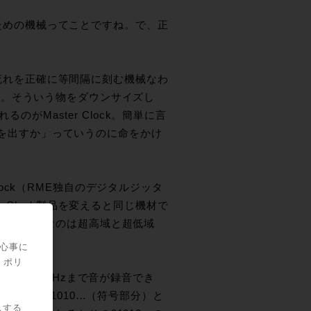
かすための機械ってことですね。で、正
時の流れを正確に等間隔に刻む機械なわ
す。そういう物をダウンサイズし
のがMaster Clock。簡単に言
刻みを出すか」っていうのに命をかけ
Clock（RME独自のデジタルジッタ
 Clock製品を変えると同じ機材で
の差が顕著なのは超高域と超低域
関心事に
・ポリ
半分の24kHzまで音が録音でき
のは本来01010…（符号部分）と
スする