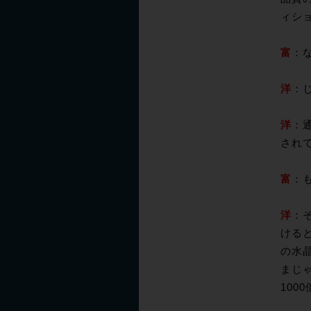
ィシ
富
：な
洋
：じ
洋
：
され
富
：
洋
：
ける
の水
まじゃ
100