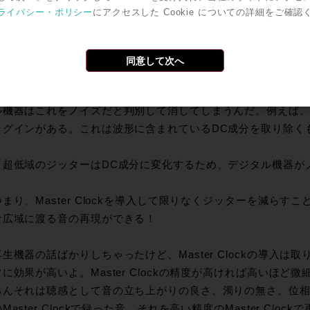
並びになる。というのはさっき説明したね。このときクロックが少
ライバシー・ポリシー
にアクセスした Cookie についての詳細をご確認
が乱れる。これが俗に『ジッター』と言われるものだ。つまり”
高い”ということになる。
同意して次へ
て超低域に関しても、1波調が長い分だけ、クロックが揺れたと
非常に大きな波なだけあって波形的にはまっすぐな横棒になっ
機器はこれをノイズだと判別して消してしまうんだ。例えば、Pro
ラグインがある。これは波形に含まれているDC成分を取り除く
「超低域のジッターはDC成分に変化するため、デジタル機器が
つまり、Master Clockを導入して限りなくジッターを減ら
な広域に渡る音の再現ができる！
生機器の話ばかりしちゃったけど、Master Clockの導入は
に効果が高いよ。Master Clockの精度が高ければ高いほ
ろんそれは聴感として音の立ち上がりの良さ、濁りの無さ、位
Master Clockで録った音、それを高い精度のMaster Cl