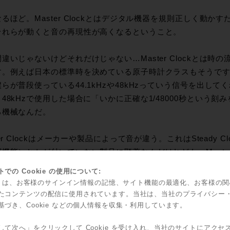
なるほど。Master Clockとはデジタル機器を規則正しく動
それらが動くと音の再現性が高くなるということ。
間違いじゃないけどそれだけじゃない…Master Clockとは
す。例えば日本の標準時を決めている原子時計クラスもそうで
らが普段使っている44.1kHzや48kHzっていう信号を出してくれる
48kHzで使用した場合に「いかに正確な1/48000秒という
る機械なんだ。
ter Clockはメーカーや製品によって音が違う。これはSteady 
機能）とかが付いていない製品に顕著なんだけれども、Master
別の機械になったのか！？」というくらい音が変わる。特にそ
での Cookie の使用について:
kie は、お客様のサインイン情報の記憶、サイト機能の最適化、お客様の
たコンテンツの配信に使用されています。当社は、当社のプライバシー
基づき、Cookie などの個人情報を収集・利用しています。
でいうと、サンプリング周波数が48kHzだとしたら理論的には
えば24kHzの正弦波、それを記録したデジタルデータっていう
して次へ」をクリックして Cookie を受け入れ、当社のサイトにアクセ