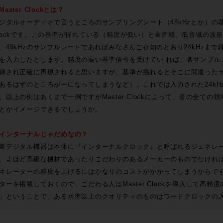
Master Clockとは？
ジタルオーディオで言うところのサンプリングレート（48kHzとか）の基準
lockです。この基準が揺れている（精度が低い）と高音域、低音域の波
、48kHzのサンプルレートであればみなさんご存知のとおり24kHzまで
を入力したとします。精度の高い基準信号を受けてい れば、各サンプルご
録され正確に再現されると思いますが、基準が揺れるとそこに間違った
あるはずのところがーになってしまうなど）。これでは入力された24kH
。以上の例はあくまで一例ですがMaster Clockによって、音の全て
とがイメージできるでしょうか。
インターナルじゃだめなの？
常デジタル機器は本体に『インターナルクロック』と呼ばれるジェネレ
、よほど高級な機材であったりこだわりのあるメーカーのものでなけれ
ネレーターの精度を上げるにはかなりのコストがかかってしまうからで
ターを搭載しておくので、こだわる人はMaster Clockを導入して高
」ということで、ある水準以上のクオリティのものはワードクロックの