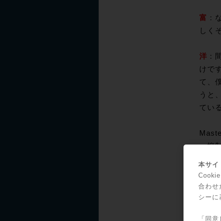
富
：
しく
洋
：
けで
て、僕
うと、
てい
Mas
ー抑制
も「
本サイト
だ。
Coo
合わせ
シーに
超高域
る。例
「同意