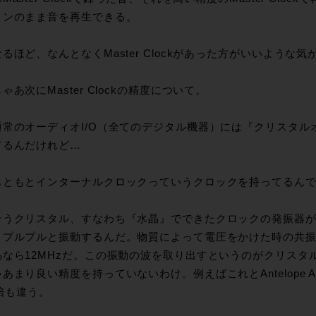
ョンのまま音を再生できる。
るほど、なんとなくMaster Clockがあった方がいいような
ゃあ次にMaster Clockの精度について。
通常のオーディオI/O（全てのデジタル機器）には『クリスタルオ
てるんだけれど…
もともとインターナルクロックっていうクロックを持ってるん
そうクリスタル、すなわち『水晶』でできたクロックの発振器
とプルプルと振動するんだ。物質によって電圧をかけた時の共
晶なら12MHzだ。この振動の波を取り出すというのがクリスタ
あまり良い精度を持っていないわけ。例えばこれとAntelope Audio
0倍も違う。