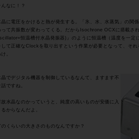
そんなに！？
水晶に電圧をかけると熱が発生する。「氷、水、水蒸気」の関
って共振数が変わってくる。だからIsochrone OCXに搭載されている
l oscillator=恒温槽付水晶発振器)』のように恒温槽（温度
して正確なClockを取り出すという作業が必要となって、それをして
わけ。
水晶でデジタル機器を制御しているなんて、ますます不
な話ですね。
何故水晶なのかっていうと、純度の高いものが安価に入
きるからなんだよ。
どのくらいの大きさのものなんですか？