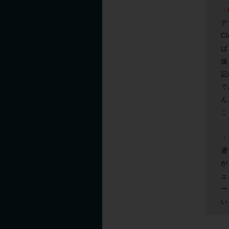
・
デ
C
ば
波
記
で
ん
こ
・
通
が
ェ
ー
い