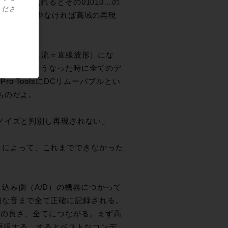
しでも乱れるとその01010…の
くださ
ジッターが少なければ高域の再現
きにDC（直流＝直線波形）にな
てしまう。そうなった時に全てのデ
 ToolsにDCリムーバブルとい
ものだよ。
ノイズと判別し再現されない」
すことによって、これまでできなかった
取り込み側（A/D）の機器につかって
ど微細な音まで全て正確に記録される。
相の良さ、全てにつながる。まず高
ockで再現する。するとベストなコンデ