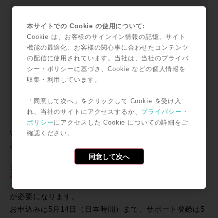
Annual Upgrade & Support Plan for Media Composer
(旧バージョンのMedia Composerユーザーの方対象）
本サイトでの Cookie の使用について:
Annual Upgrade & Support Plan for Media Composer
Cookie は、お客様のサインイン情報の記憶、サイト
(Upgrade from Symphony)
機能の最適化、お客様の関心事に合わせたコンテンツ
（Avid SymphonyユーザーもしくはSymohny Optionユ
の配信に使用されています。当社は、当社のプライバ
ーザーの方）
シー・ポリシーに基づき、Cookie などの個人情報を
Annual Upgrade & Support Plan for Media Composer
収集・利用しています。
(Upgrade from NewsCutter)
「同意して次へ」をクリックして Cookie を受け入
（Avid NewsCutterユーザーもしくはNewsCutter Option
れ、当社のサイトにアクセスするか、
プライバシー・
ユーザーの方）
ポリシー
にアクセスした Cookie についての詳細をご
いずれも値段は76,900円。
確認ください。
お申込みには
同意して次へ
システムID（My Avidにて確認可能です）
お客様のお名前（法人の場合は御社名とご担当者のお名前）
が必要になります。
お申込みは5月14日（日本時間）まで、サポート登録は5